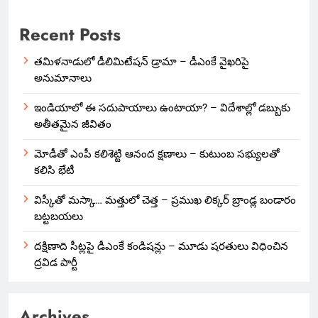
Recent Posts
తమిళనాడులో డీలిమిటేషన్ డ్రామా – డీఎంకే వైఖరిపై
అనుమానాలు
ఇండియాలో‌ ఈ సదుపాయాలు ఉంటాయా? – విదేశాల్లో డబ్బుకు
అతీతమైన జీవితం
మోడీతో ఎంపీ కలిశెట్టి ఆనంద క్షణాలు – కుటుంబ సభ్యులతో
కలిసి భేటీ
విస్కీతో మస్కా… మత్తులో చెత్త – ప్రముఖ లిక్కర్ బ్రాండ్ల బండారం
బట్టబయలు
దక్షిణాది సీట్లపై డీఎంకే కండిషన్లు – మూడు షరతులు విధించిన
ద్రవిడ పార్టీ
Archives