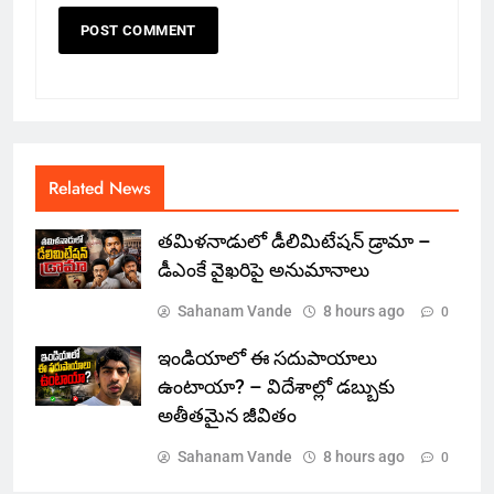
Related News
తమిళనాడులో డీలిమిటేషన్ డ్రామా –
డీఎంకే వైఖరిపై అనుమానాలు
Sahanam Vande
8 hours ago
0
ఇండియాలో‌ ఈ సదుపాయాలు
ఉంటాయా? – విదేశాల్లో డబ్బుకు
అతీతమైన జీవితం
Sahanam Vande
8 hours ago
0