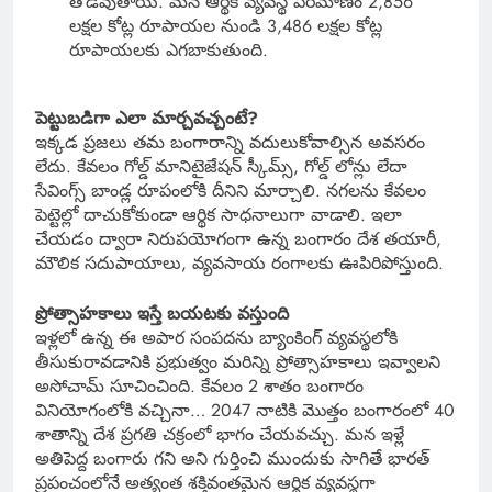
తోడవుతాయి. మన ఆర్థిక వ్యవస్థ పరిమాణం 2,856
లక్షల కోట్ల రూపాయల నుండి 3,486 లక్షల కోట్ల
రూపాయలకు ఎగబాకుతుంది.
పెట్టుబడిగా ఎలా మార్చవచ్చంటే?
ఇక్కడ ప్రజలు తమ బంగారాన్ని వదులుకోవాల్సిన అవసరం
లేదు. కేవలం గోల్డ్ మానిటైజేషన్ స్కీమ్స్, గోల్డ్ లోన్లు లేదా
సేవింగ్స్ బాండ్ల రూపంలోకి దీనిని మార్చాలి. నగలను కేవలం
పెట్టెల్లో దాచుకోకుండా ఆర్థిక సాధనాలుగా వాడాలి. ఇలా
చేయడం ద్వారా నిరుపయోగంగా ఉన్న బంగారం దేశ తయారీ,
మౌలిక సదుపాయాలు, వ్యవసాయ రంగాలకు ఊపిరిపోస్తుంది.
ప్రోత్సాహకాలు ఇస్తే బయటకు వస్తుంది
ఇళ్లలో ఉన్న ఈ అపార సంపదను బ్యాంకింగ్ వ్యవస్థలోకి
తీసుకురావడానికి ప్రభుత్వం మరిన్ని ప్రోత్సాహకాలు ఇవ్వాలని
అసోచామ్ సూచించింది. కేవలం 2 శాతం బంగారం
వినియోగంలోకి వచ్చినా… 2047 నాటికి మొత్తం బంగారంలో 40
శాతాన్ని దేశ ప్రగతి చక్రంలో భాగం చేయవచ్చు. మన ఇళ్లే
అతిపెద్ద బంగారు గని అని గుర్తించి ముందుకు సాగితే భారత్
ప్రపంచంలోనే అత్యంత శక్తివంతమైన ఆర్థిక వ్యవస్థగా