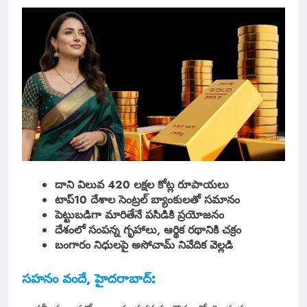
దాని విలువ 420 లక్షల కోట్ల రూపాయలు
టాప్10 దేశాల సెంట్రల్ బ్యాంకులతో సమానం
పెట్టుబడిగా మారితేనే పసిడికి ప్రయోజనం
దేశంలో సంపన్న గృహాలు, ఆర్థిక రథానికి చక్రం
బంగారం నిధులపై అసోచామ్ నివేదిక వెల్లడి
సహనం వందే, హైదరాబాద్: