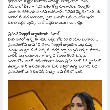
భారతీయ ఇళ్లల్లో బంగారం పరవళ్లు తొక్కుతోంది. మన
బీరువాల్లో ఏకంగా 420 లక్షల కోట్ల రూపాయల విలువైన
బంగారం పోగుపడి ఉందని అసోచామ్ నివేదిక వెల్లడించింది. ఈ
అపార సంపద అమెరికా, చైనా మినహా ప్రపంచంలోని ఇతర
దేశాల ఆర్థిక వ్యవస్థ కంటే పెద్దది కావడం గమనార్హం.
ప్రపంచ సెంట్రల్ బ్యాంకులకు సవాల్
మన ఇళ్లలో ఉన్న ఈ 420 లక్షల కోట్ల రూపాయల బంగారం…
ప్రపంచంలోని టాప్ 10 దేశాల సెంట్రల్ బ్యాంకుల వద్ద ఉన్న
మొత్తం నిల్వల కంటే ఎక్కువ. వరల్డ్ గోల్డ్ కౌన్సిల్ లెక్కల ప్రకారం
భారత్ వద్ద అధికారికంగా ఉన్నది కేవలం 800 టన్నుల
బంగారమే. అంటే అధికారికంగా మనం ప్రపంచంలో 8వ స్థానంలో
ఉన్నాం. కానీ అనధికారికంగా మన ఇళ్లల్లో ఉన్న బంగారు నిధి
ప్రపంచంలో మరే దేశానికీ సాధ్యం కాని రీతిలో ఉంది.