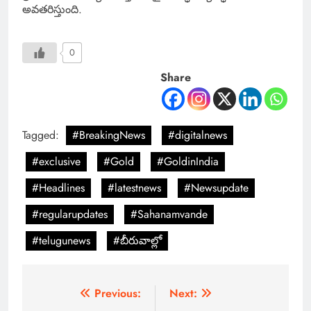
అవతరిస్తుంది.
0
Share
Tagged:
#BreakingNews
#digitalnews
#exclusive
#Gold
#GoldinIndia
#Headlines
#latestnews
#Newsupdate
#regularupdates
#Sahanamvande
#telugunews
#బీరువాల్లో
Previous:
Next: