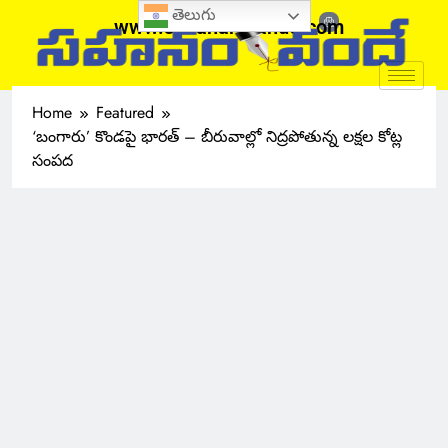
తెలుగు
www.sahanamvande.com
Home
Featured
‘బంగారు’ కొండపై భారత్ – బీరువాల్లో నిద్రపోతున్న లక్షల కోట్ల
సంపద