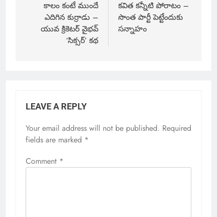
కాలం కంటే ముందే
కవిత కన్నీటి పోరాటం –
ఎదిగిన కుర్రాడు –
సొంత పార్టీ పెట్టేందుకు
యువ క్రికెటర్ వైభవ్
సన్నాహం
‘సిక్సర్’ కథ
LEAVE A REPLY
Your email address will not be published.
Required
fields are marked
*
Comment
*