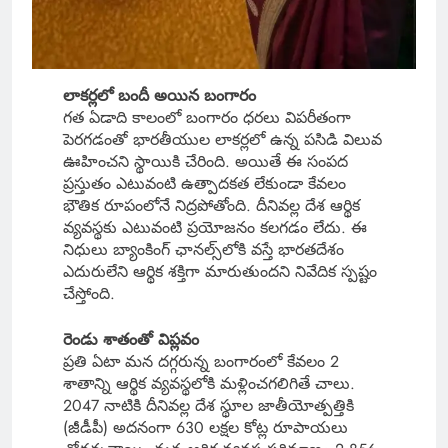
లాకర్లలో బందీ అయిన బంగారం
గత ఏడాది కాలంలో బంగారం ధరలు విపరీతంగా
పెరగడంతో భారతీయుల లాకర్లలో ఉన్న పసిడి విలువ
ఊహించని స్థాయికి చేరింది. అయితే ఈ సంపద
ప్రస్తుతం ఎటువంటి ఉత్పాదకత లేకుండా కేవలం
భౌతిక రూపంలోనే నిద్రపోతోంది. దీనివల్ల దేశ ఆర్థిక
వ్యవస్థకు ఎటువంటి ప్రయోజనం కలగడం లేదు. ఈ
నిధులు బ్యాంకింగ్ ఛానల్స్‌లోకి వస్తే భారతదేశం
ఎదురులేని ఆర్థిక శక్తిగా మారుతుందని నివేదిక స్పష్టం
చేస్తోంది.
రెండు శాతంతో విప్లవం
ప్రతి ఏటా మన దగ్గరున్న బంగారంలో కేవలం 2
శాతాన్ని ఆర్థిక వ్యవస్థలోకి మళ్లించగలిగితే చాలు.
2047 నాటికి దీనివల్ల దేశ స్థూల జాతీయోత్పత్తికి
(జీడీపీ) అదనంగా 630 లక్షల కోట్ల రూపాయలు