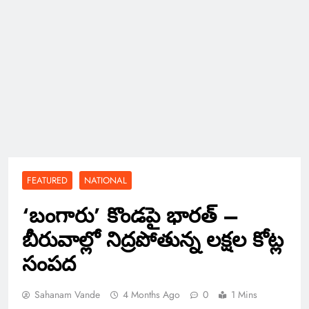
FEATURED
NATIONAL
‘బంగారు’ కొండపై భారత్ –
బీరువాల్లో నిద్రపోతున్న లక్షల కోట్ల
సంపద
Sahanam Vande
4 Months Ago
0
1 Mins