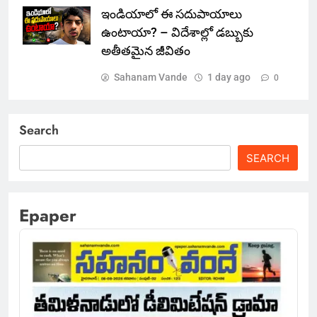
ఇండియాలో‌ ఈ సదుపాయాలు
ఉంటాయా? – విదేశాల్లో డబ్బుకు
అతీతమైన జీవితం
Sahanam Vande
1 day ago
0
Search
SEARCH
Epaper