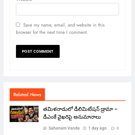
Save my name, email, and website in this
browser for the next time I comment.
Related News
తమిళనాడులో డీలిమిటేషన్ డ్రామా –
డీఎంకే వైఖరిపై అనుమానాలు
Sahanam Vande
1 day ago
0