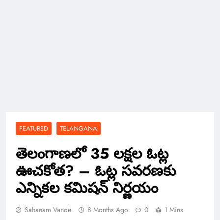
FEATURED
TELANGANA
తెలంగాణలో 35 లక్షల ఓట్ల
ఊచకోత? – ఓట్ల సవరణకు
ఎన్నికల కమిషన్ నిర్ణయం
Sahanam Vande
8 Months Ago
0
1 Mins