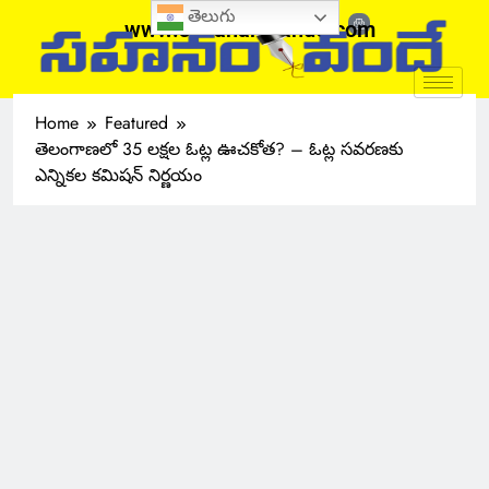
తెలుగు
www.sahanamvande.com
Home
Featured
తెలంగాణలో 35 లక్షల ఓట్ల ఊచకోత? – ఓట్ల సవరణకు
ఎన్నికల కమిషన్ నిర్ణయం