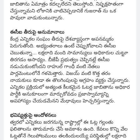
జాబితాను ఏమాత్రం కదల్చలేదని తెలుస్తోంది. నిష్పక్షపాతంగా
చేస్తున్నామని లోకానికి చాటిచెప్పడానికే గుజరాత్ ను ఒక
పావులా వాడుకుంటున్నారు.
ఈసీఐ తీరుపై అనుమానాలు
కేంద్ర ఎన్నికల సంఘం తీరుపై దేశవ్యాప్తంగా అపనమ్మకం
పెరుగుతోంది. అభ్యంతరాలు ఉంటే చెప్పుకోవాలని ఈసీఐ
చెబుతున్నా… లక్షలాది మంది సామాన్యులు అధికారుల చుట్టూ
తిరగడం అసాధ్యం. బీజేపీ ప్రభుత్వం చెప్పినట్లే ఈసీఐ
నడుచుకుంటోందని రాహుల్ గాంధీ వంటి నేతలు
పార్లమెంటులోనే గళమెత్తారు. విజయ్ వంటి కొత్త తరం
నాయకులు కూడా ఈ తొలగింపులపై ఆగ్రహం వ్యక్తం చేస్తున్నారు.
ఎన్నికల ప్రక్రియలో అత్యంత కీలకమైన ఓటర్ల జాబితాను అధికార
పార్టీకి అనుకూలంగా మార్చుకోవడం ప్రజాస్వామ్యాన్ని
అపహాస్యం చేయడమేనని మేధావులు హెచ్చరిస్తున్నారు.
భవిష్యత్తుపై ఆందోళనలు
త్వరలో ఎన్నికలు జరగనున్న రాష్ట్రాల్లో ఈ ఓట్ల గల్లంతు
ఫలితాలను తారుమారు చేసే అవకాశం ఉంది. కేవలం కొన్ని వేల
ఓట్లతోనే గెలుపోటములు తలకిందులయ్యే పరిస్థితుల్లో లక్షలాది