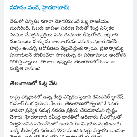
సహనం వందే, హైదరాబాద్:
దేశంలో ఎన్నికల నగారా మోగకముందే ఓట్ల రాజకీయం
ముదిరింది. ఓటరు జాబితా సవరణ పేరుతో కేంద్ర ఎన్నికల
సంఘం చేపట్టిన ప్రక్రియ పెను దుమారం రేపుతోంది. లక్షలాది
మంది ఓటు హక్కును కాలరాయడం వెనుక అధికార బీజేపీ
హస్తం ఉందన్న ఆరోపణలు వెల్లువెత్తుతున్నాయి. ప్రజాస్వామ్య
పునాదులనే కదిలించేలా సాగుతున్న ఈ పరిణామాలు ఆందోళన
కలిగిస్తున్నాయి. తాజాగా ఇప్పుడు
తెలంగాణలో
కూడా ఆ
పరిస్థితి రానుంది.
తెలంగాణలో ఓట్ల వేట
రాష్ట్ర పర్యటనలో ఉన్న కేంద్ర ఎన్నికల ప్రధాన కమిషనర్ జ్ఞానేష్
కుమార్ కీలక ప్రకటన చేశారు.
తెలంగాణలో
త్వరలోనే ఓటరు
జాబితా ప్రత్యేక సమగ్ర సవరణ ప్రక్రియ చేపడతామని స్పష్టం
చేశారు. హైదరాబాద్ రవీంద్ర భారతిలో ఆదివారం బీఎల్వోలతో
నిర్వహించిన సమావేశంలో ఆయన ఈ విషయం వెల్లడించారు.
ఒక్కో బీఎల్వోకు సగటున 930 మంది ఓటర్లు వస్తారని అంచనా