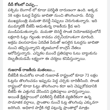
దీదీ కోటలో చిచ్చు…
పశ్చిమ బెంగాల్ లో కూడా పరిస్థితి దారుణంగా ఉంది. అక్కడ
58 లక్షల ఓటర్ల పేర్లను జాబితా నుంచి తొలగించారు. దీనిపై
ముఖ్యమంత్రి మమతా బెనర్జీ నిప్పులు చెరుగుతున్నారు. ఇది
ముమ్మాటికీ బీజేపీ ఆడుతున్న రాజకీయ క్రీడ అని
మండిపడుతున్నారు. మమతా బెనర్జీ సొంత నియోజకవర్గంలోనే
లక్షలాది ఓట్లు గల్లంతు కావడం చర్చనీయాంశంగా మారింది.
అక్రమ వలసదారుల ఏరివేత పేరుతో అసలైన ఓటర్లను జాబితా
నుంచి తప్పిస్తున్నారని తృణమూల్ కాంగ్రెస్ నేతలు
ఆరోపిస్తున్నారు. ఎన్నికల ముందే ప్రతిపక్షాల ఓటు బ్యాంకును
దెబ్బతీయడమే లక్ష్యంగా ఈ చర్యలు కనిపిస్తున్నాయి.
గుజరాత్ రాజకీయ మతలబు…
బీజేపీకి కంచుకోట లాంటి గుజరాత్ రాష్ట్రంలో కూడా 73 లక్షల
ఓట్లను తొలగించడం ఇప్పుడు పెద్ద చర్చకు దారితీసింది. సొంత
రాష్ట్రంలో కూడా ఓట్లు తొలగించాం కదా అని చెప్పుకోవడానికి
బీజేపీ ఈ ఎత్తుగడ వేసిందని ప్రతిపక్షాలు వాదిస్తున్నాయి.
అయితే క్షేత్రస్థాయిలో పరిశీలిస్తే బీజేపీకి వ్యతిరేకంగా ఉన్న
సామాజిక వర్గాలు, ప్రాంతాల నుంచే ఓట్ల తొలగింపు ఎక్కువగా
జరిగింది. అధికార పార్టీకి గట్టి పట్టున్న ప్రాంతాల్లో మాత్రం