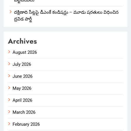
బట్టబయలు
దక్షిణాది సీట్లపై డీఎంకే కండిషన్లు – మూడు షరతులు విధించిన
ద్రవిడ పార్టీ
Archives
August 2026
July 2026
June 2026
May 2026
April 2026
March 2026
February 2026