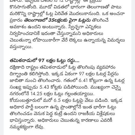
వేశారు. ఇప్పటికే దేశంలోని 12 రాష్ట్రాల్లో ఈ ప్రక్రియ
కొనసాగుతోంది. మూడో విడతలో భాగంగా తెలంగాణతో పాటు
మరికొన్ని రాష్ట్రాల్లో ఓట్ల ఏరివేత మొదలుకానుంది. ఒక అంచనా
ప్రకారం
తెలంగాణలో
35లక్షలకు పైగా ఓట్లను
తొలగించే
అవకాశం ఉందని అంటున్నారు. స్వేచ్ఛగా ఎన్నికలు
నిర్వహించడానికే ఇదంతా చేస్తున్నామని అధికారులు
చెబుతున్నా లోపాయికారీగా వేరే లెక్కలు ఉన్నాయన్న విమర్శలు
వస్తున్నాయి.
తమిళనాడులో 97 లక్షల ఓట్లు రద్దు…
దక్షిణాది రాష్ట్రం తమిళనాడులో ఓట్ల తొలగింపు వ్యవహారం
దిగ్భ్రాంతి కలిగిస్తోంది. ఇక్కడ ఏకంగా 97 లక్షల ఓటర్ల పేర్లను
జాబితా నుంచి తొలగించారు. గతంలో 6.41 కోట్లుగా ఉన్న ఓటర్ల
సంఖ్య ఇప్పుడు 5.43 కోట్లకు పడిపోయింది. ముఖ్యంగా చెన్నై
నగరంలోనే 14.25 లక్షల ఓట్లు గల్లంతయ్యాయి.
కోయంబత్తూరులో మరో 6.5 లక్షల ఓట్లపై వేటు పడింది. ఇక్కడ
అధికార పార్టీ బలంగా ఉన్న ప్రాంతాల్లోనే ఇంత భారీగా ఓట్లు
తొలగించడం వెనుక పెద్ద కుట్రే ఉందని రాజకీయ విశ్లేషకులు
భావిస్తున్నారు. అధికారులు చెబుతున్న కారణాలు ఎవరికీ
నమ్మశక్యంగా లేవు.