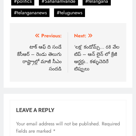
#politics
#Sahanamvande
#telangana
#telangananews
#telugunews
Previous:
Next:
టాక్ ఆఫ్ ది సండే
‘లక్ష’ కండోమ్స్… 68 వేల
కేసీఆర్ – రెండు తెలుగు
టిప్ – ఆన్ లైన్ లో క్రేజీ
రాష్ట్రాల్లో మాజీ సీఎం
ఆర్డర్లు.. కళ్ళుచెదిరే
సందడి
టిప్పులు
LEAVE A REPLY
Your email address will not be published.
Required
fields are marked
*