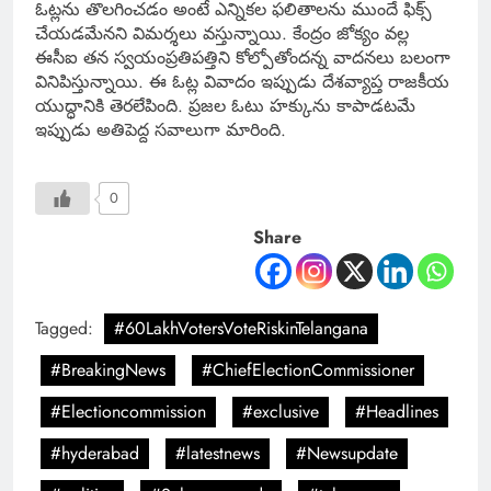
ఓట్లను తొలగించడం అంటే ఎన్నికల ఫలితాలను ముందే ఫిక్స్
చేయడమేనని విమర్శలు వస్తున్నాయి. కేంద్రం జోక్యం వల్ల
ఈసీఐ తన స్వయంప్రతిపత్తిని కోల్పోతోందన్న వాదనలు బలంగా
వినిపిస్తున్నాయి. ఈ ఓట్ల వివాదం ఇప్పుడు దేశవ్యాప్త రాజకీయ
యుద్ధానికి తెరలేపింది. ప్రజల ఓటు హక్కును కాపాడటమే
ఇప్పుడు అతిపెద్ద సవాలుగా మారింది.
0
Share
Tagged:
#60LakhVotersVoteRiskinTelangana
#BreakingNews
#ChiefElectionCommissioner
#Electioncommission
#exclusive
#Headlines
#hyderabad
#latestnews
#Newsupdate