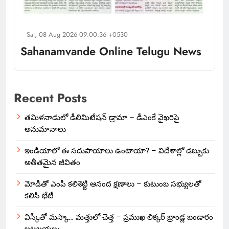
Sat, 08 Aug 2026 09:00:36 +0530
Sahanamvande Online Telugu News
Recent Posts
తమిళనాడులో డీలిమిటేషన్ డ్రామా – డీఎంకే వైఖరిపై
అనుమానాలు
ఇండియాలో‌ ఈ సదుపాయాలు ఉంటాయా? – విదేశాల్లో డబ్బుకు
అతీతమైన జీవితం
మోడీతో ఎంపీ కలిశెట్టి ఆనంద క్షణాలు – కుటుంబ సభ్యులతో
కలిసి భేటీ
విస్కీతో మస్కా… మత్తులో చెత్త – ప్రముఖ లిక్కర్ బ్రాండ్ల బండారం