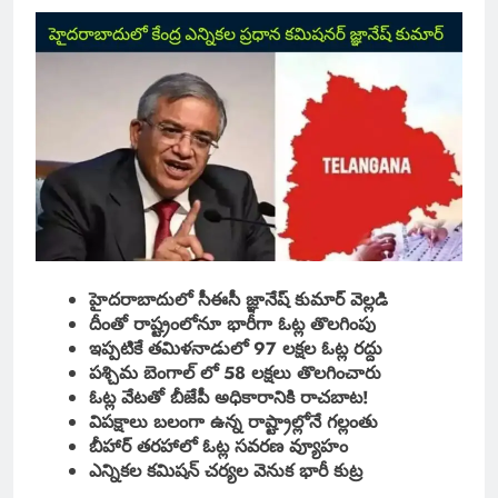
హైదరాబాదులో సీఈసీ జ్ఞానేష్ కుమార్ వెల్లడి
దీంతో రాష్ట్రంలోనూ భారీగా ఓట్ల తొలగింపు
ఇప్పటికే తమిళనాడులో 97 లక్షల ఓట్ల రద్దు
పశ్చిమ బెంగాల్ లో 58 లక్షలు తొలగించారు
ఓట్ల వేటతో బీజేపీ అధికారానికి రాచబాట!
విపక్షాలు బలంగా ఉన్న రాష్ట్రాల్లోనే గల్లంతు
బీహార్ తరహాలో ఓట్ల సవరణ వ్యూహం
ఎన్నికల కమిషన్ చర్యల వెనుక భారీ కుట్ర