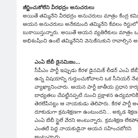
జీర్ణించుకోలేని వీరభద్రం అనుచరులు
అయితే తమ్మినేని వీరభద్రం అనుచరులు మాత్రం కేంద్ర కమిటీ
ఆయన అనుచరులు అనేకమంది తమ్మినేని కేవలం రెస్టులో మా
బుకాయిస్తున్నారు. అయితే ఆయన వ్యతిరేకులు మాత్రం ఒక ప్
అభిశంషించి ఉంటే తమ్మినేనిని వెనుకేసుకుని రావాల్సిన 
ఎంఏ బేబీ డైనమిజం…
సీపీఎం పార్టీ ఇప్పుడు కేరళ డైనమిక్ లీడర్ ఎంఏ బేబ
ఉన్న విషయాన్ని గుర్తుంచుకోవాలని ఒక సీనియర్ నే
వ్యాఖ్యానించారు. ఆయన పార్టీ జాతీయ ప్రధాన కార్య
బాధ్యతలు చేపట్టినప్పటి నుంచి ప్రక్షాళన ఉద్యమానిక
తెరలేపినట్టు ఆ నాయకుడు తెలిపారు. కేరళ పార్టీ 
దూకుడుగా క్రమశిక్షణగా ఉంటుందని… అక్కడ శిక్షణ
ఎంఏ బేబీ స్టైలే వేరని అంటున్నారు. క్రమశిక్షణ లేకపో
ఎంతటి పెద్ద నాయకుడైనా ఆయన సహించబోరని
అంటున్నారు.