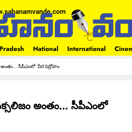
.sahanamvande.com
Pradesh
National
International
Cine
ం అంతం… సీపీఎంలో ‘వీర’విద్రోహం
 నక్సలిజం అంతం… సీపీఎంలో