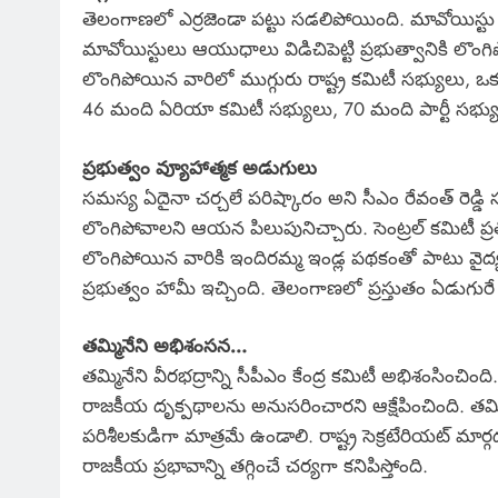
తెలంగాణలో ఎర్రజెండా పట్టు సడలిపోయింది. మావోయిస్
మావోయిస్టులు ఆయుధాలు విడిచిపెట్టి ప్రభుత్వానికి ల
లొంగిపోయిన వారిలో ముగ్గురు రాష్ట్ర కమిటీ సభ్యులు, 
46 మంది ఏరియా కమిటీ సభ్యులు, 70 మంది పార్టీ సభ్యు
ప్రభుత్వం వ్యూహాత్మక అడుగులు
సమస్య ఏదైనా చర్చలే పరిష్కారం అని సీఎం రేవంత్ రెడ్డి
లొంగిపోవాలని ఆయన పిలుపునిచ్చారు. సెంట్రల్ కమిటీ ప్రతి
లొంగిపోయిన వారికి ఇందిరమ్మ ఇండ్ల పథకంతో పాటు వైద్య 
ప్రభుత్వం హామీ ఇచ్చింది. తెలంగాణలో ప్రస్తుతం ఏడుగురే
తమ్మినేని అభిశంసన…
తమ్మినేని వీరభద్రాన్ని సీపీఎం కేంద్ర కమిటీ అభిశంసించి
రాజకీయ దృక్పథాలను అనుసరించారని ఆక్షేపించింది. తమ్మిన
పరిశీలకుడిగా మాత్రమే ఉండాలి. రాష్ట్ర సెక్రటేరియట్
రాజకీయ ప్రభావాన్ని తగ్గించే చర్యగా కనిపిస్తోంది.