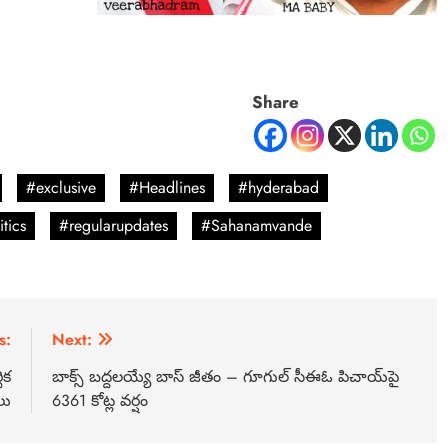
Share
#exclusive
#Headlines
#hyderabad
itics
#regularupdates
#Sahanamvande
s:
Next:
ిక
బాక్స్ బద్దలయ్యే బాస్ జీతం – గూగుల్ సీఈఓ పిచాయ్‌పై
లు
6361 కోట్ల వర్షం