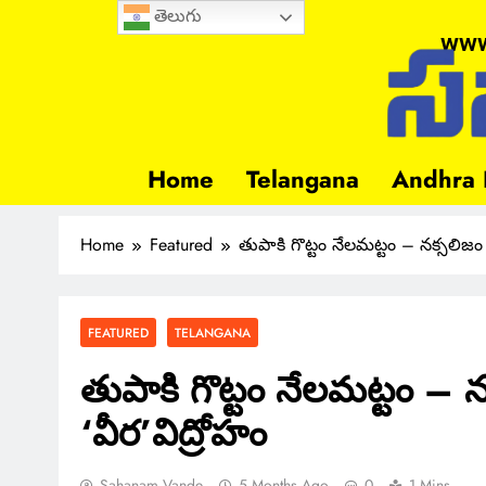
తెలుగు
www
Home
Telangana
Andhra 
Home
Featured
తుపాకి గొట్టం నేలమట్టం – నక్సలిజ
FEATURED
TELANGANA
తుపాకి గొట్టం నేలమట్టం –
‘వీర’విద్రోహం
Sahanam Vande
5 Months Ago
0
1 Mins