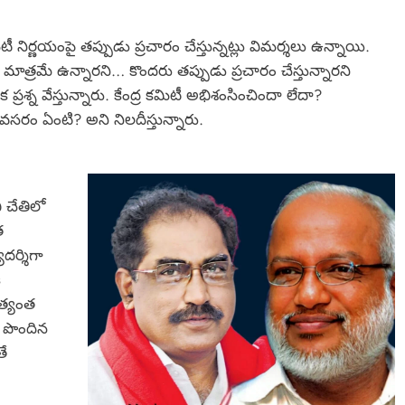
 నిర్ణయంపై తప్పుడు ప్రచారం చేస్తున్నట్లు విమర్శలు ఉన్నాయి.
త్రమే ఉన్నారని… కొందరు తప్పుడు ప్రచారం చేస్తున్నారని
రశ్న వేస్తున్నారు. కేంద్ర కమిటీ అభిశంసించిందా లేదా?
అవసరం ఏంటి? అని నిలదీస్తున్నారు.
ీ చేతిలో
త
దర్శిగా
ి
అత్యంత
 పొందిన
తే