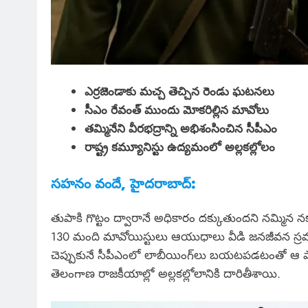
ఎర్రజెండాకు మచ్చ తెచ్చిన రెండు ఘటనలు
సీఎం రేవంత్ ముందు మోకరిల్లిన మావోలు
తమ్మినేని వీరభద్రాన్ని అభిశంసించిన సీపీఎం
రాష్ట్ర కమ్యూనిస్టు ఉద్యమంలో అల్లకల్లోలం
సహనం వందే, హైదరాబాద్:
తుపాకి గొట్టం ద్వారానే అధికారం దక్కుతుందని నమ్మిన నక్స
130 మంది మావోయిస్టులు ఆయుధాలు వీడి జనజీవన స్రవంతి
చెప్పుకునే సీపీఎంలో లాబీయింగ్‌లు బయటపడటంతో ఆ పార
తెలంగాణ రాజకీయాల్లో అల్లకల్లోలానికి దారితీశాయి.