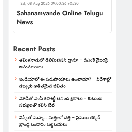
Sat, 08 Aug 2026 09:00:36 +0530
Sahanamvande Online Telugu
News
Recent Posts
తమిళనాడులో డీలిమిటేషన్ డ్రామా – డీఎంకే వైఖరిపై
అనుమానాలు
ఇండియాలో‌ ఈ సదుపాయాలు ఉంటాయా? – విదేశాల్లో
డబ్బుకు అతీతమైన జీవితం
మోడీతో ఎంపీ కలిశెట్టి ఆనంద క్షణాలు – కుటుంబ
సభ్యులతో కలిసి భేటీ
విస్కీతో మస్కా… మత్తులో చెత్త – ప్రముఖ లిక్కర్
బ్రాండ్ల బండారం బట్టబయలు