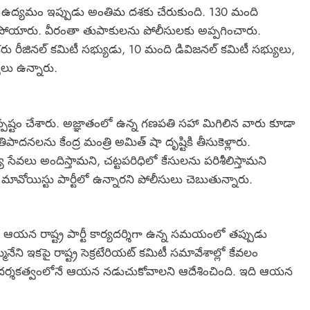
టు ఉద్యమం ఇప్పుడు అంతిమ దశకు చేరుకుంది. 130 మంది
ొంగిపోయారు. వీరంతా తుపాకులను పోలీసులకు అప్పగించారు.
ఒకరు రీజినల్ కమిటీ సభ్యుడు, 10 మంది డివిజనల్ కమిటీ సభ్యులు,
లు ఉన్నారు.
 స్పష్టం చేశారు. అజ్ఞాతంలో ఉన్న గణపతి సహా మిగిలిన వారు కూడా
పాదనలను కేంద్ర మంత్రి అమిత్ షా దృష్టికి తీసుకెళ్లారు.
సేవలు అందిస్తామని, చట్టపరిధిలో కేసులను పరిశీలిస్తామని
 మావోయిస్టు పార్టీలో ఉన్నారని పోలీసులు చెబుతున్నారు.
ంది. ఆయన రాష్ట్ర పార్టీ కార్యదర్శిగా ఉన్న సమయంలో తప్పుడు
ేని ఇకపై రాష్ట్ర సెక్రటేరియట్ కమిటీ సమావేశాల్లో కేవలం
 మార్గదర్శకత్వంలోనే ఆయన నడుచుకోవాలని ఆదేశించింది. ఇది ఆయన