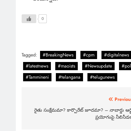
0
Tagged:
#BreakingNews
#cpm
#digitalnews
#latestnews
#maoists
#Newsupdate
#pol
#Tammineni
#telangana
#telugunews
Previou
రైతు సంక్షేమమా? కార్పొరేట్ జూదమా? – నాబార్డు ఆర్థ
ప్రయోగంపై నీలినీడ