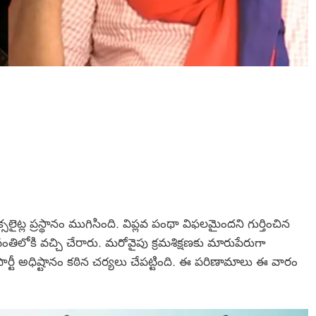
లైట్ల ప్రస్థానం ముగిసింది. విప్లవ పంథా విఫలమైందని గుర్తించిన
లోకి వచ్చి చేరారు. మరోవైపు క్రమశిక్షణకు మారుపేరుగా
్టీ అధిష్టానం కఠిన చర్యలు చేపట్టింది. ఈ పరిణామాలు ఈ వారం