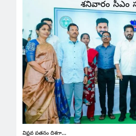
విప్లవ పతనం దిశగా…