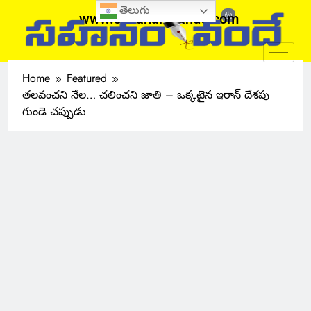
తెలుగు
www.sahanamvande.com
Home
Featured
తలవంచని నేల… చలించని జాతి – ఒక్కటైన ఇరాన్ దేశపు
గుండె చప్పుడు