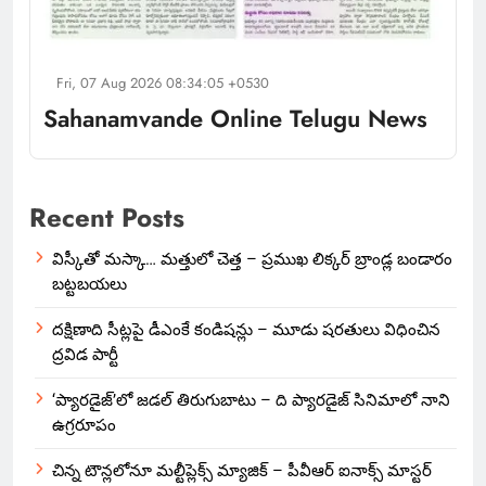
Fri, 07 Aug 2026 08:34:05 +0530
Sahanamvande Online Telugu News
Recent Posts
విస్కీతో మస్కా… మత్తులో చెత్త – ప్రముఖ లిక్కర్ బ్రాండ్ల బండారం
బట్టబయలు
దక్షిణాది సీట్లపై డీఎంకే కండిషన్లు – మూడు షరతులు విధించిన
ద్రవిడ పార్టీ
‘ప్యారడైజ్’లో జడల్ తిరుగుబాటు – ది ప్యారడైజ్ సినిమాలో నాని
ఉగ్రరూపం
చిన్న టౌన్లలోనూ మల్టీప్లెక్స్‌ మ్యాజిక్ – పీవీఆర్ ఐనాక్స్ మాస్టర్