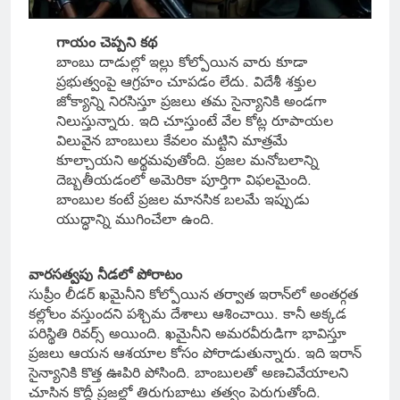
గాయం చెప్పని కథ
బాంబు దాడుల్లో ఇల్లు కోల్పోయిన వారు కూడా
ప్రభుత్వంపై ఆగ్రహం చూపడం లేదు. విదేశీ శక్తుల
జోక్యాన్ని నిరసిస్తూ ప్రజలు తమ సైన్యానికి అండగా
నిలుస్తున్నారు. ఇది చూస్తుంటే వేల కోట్ల రూపాయల
విలువైన బాంబులు కేవలం మట్టిని మాత్రమే
కూల్చాయని అర్థమవుతోంది. ప్రజల మనోబలాన్ని
దెబ్బతీయడంలో అమెరికా పూర్తిగా విఫలమైంది.
బాంబుల కంటే ప్రజల మానసిక బలమే ఇప్పుడు
యుద్ధాన్ని ముగించేలా ఉంది.
వారసత్వపు నీడలో పోరాటం
సుప్రీం లీడర్ ఖమైనీని కోల్పోయిన తర్వాత ఇరాన్‌లో అంతర్గత
కల్లోలం వస్తుందని పశ్చిమ దేశాలు ఆశించాయి. కానీ అక్కడ
పరిస్థితి రివర్స్ అయింది. ఖమైనీని అమరవీరుడిగా భావిస్తూ
ప్రజలు ఆయన ఆశయాల కోసం పోరాడుతున్నారు. ఇది ఇరాన్
సైన్యానికి కొత్త ఊపిరి పోసింది. బాంబులతో అణచివేయాలని
చూసిన కొద్దీ ప్రజల్లో తిరుగుబాటు తత్వం పెరుగుతోంది.