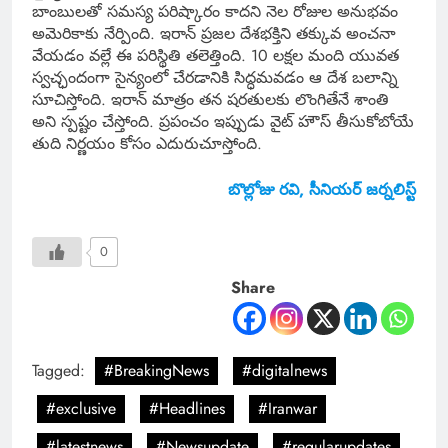
బాంబులతో సమస్య పరిష్కారం కాదని నెల రోజుల అనుభవం
అమెరికాకు నేర్పింది. ఇరాన్ ప్రజల దేశభక్తిని తక్కువ అంచనా
వేయడం వల్లే ఈ పరిస్థితి తలెత్తింది. 10 లక్షల మంది యువత
స్వచ్ఛందంగా సైన్యంలో చేరడానికి సిద్ధమవడం ఆ దేశ బలాన్ని
సూచిస్తోంది. ఇరాన్ మాత్రం తన షరతులకు లొంగితేనే శాంతి
అని స్పష్టం చేస్తోంది. ప్రపంచం ఇప్పుడు వైట్ హౌస్ తీసుకోబోయే
తుది నిర్ణయం కోసం ఎదురుచూస్తోంది.
బొల్లోజు రవి, సీనియర్ జర్నలిస్ట్
0
Share
Tagged:
#BreakingNews
#digitalnews
#exclusive
#Headlines
#Iranwar
#latestnews
#Newsupdate
#regularupdates