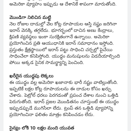
అమెరికా వ్యూహం ఇప్పుడు ఆ దేశానికే శాపంగా మారుతోంది.
మొండిగా నిలిచిన మట్టి
నెల రోజుల దాడుల్లో వేల కోట్ల రూపాయల ఆస్తి నష్టం జరిగినా
ఇరాన్ వెనక్కి తగ్గలేదు. భూగర్భంలో దాచిన అణు కేంద్రాలు,
క్షిపణి వ్యవస్థలు ఇంకా సురక్షితంగానే ఉన్నాయి. అమెరికా
ప్రయోగించిన ప్రతి ఆయుధానికి ఇరాన్ సమాధానం ఇస్తోంది.
ప్రస్తుతం క్షేత్రస్థాయిలో ఇరాన్ పట్టు సాధించి చర్చల్లో పైచేయి
సాధించేలా కనిపిస్తోంది. యుద్ధం మనుషులను విడదీయాల్సింది
పోయి అక్కడ సైనిక సామర్థ్యాన్ని పెంచింది.
ఖరీదైన యుద్ధపు లెక్కలు
ఈ యుద్ధం వల్ల అమెరికా ఖజానాకు భారీ నష్టం వాటిల్లుతోంది.
ఇప్పటికే లక్షల కోట్ల రూపాయలను ఈ దాడుల కోసం ఖర్చు
చేశారు. పెట్రోల్ ధరలు పెరగడంతో ప్రపంచ దేశాల నుంచి ఒత్తిడి
పెరుగుతోంది. ఇరాన్ ప్రజల మొండితనం చూస్తుంటే ఈ యుద్ధం
ఇప్పుడప్పుడే ముగిసేలా లేదు. ట్రంప్ తన ఒత్తిడి వ్యూహాన్ని
ప్రయోగించినా ఫలితం మాత్రం కనిపించడం లేదు.
సైన్యం లోకి 10 లక్షల మంది యువత