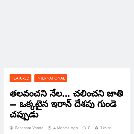
FEATURED
INTERNATIONAL
తలవంచని నేల… చలించని జాతి
– ఒక్కటైన ఇరాన్ దేశపు గుండె
చప్పుడు
Sahanam Vande
4 Months Ago
0
1 Mins