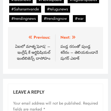
#Sahanamvande
#telugunews
#trendingnews
#trendingnow
#war
Previous:
Next:
ఏఐలో మాతృ’ఘోష’ –
పండ్ల రసంతో పుండ్ల
ఇంగ్లీష్‌ కే ఆర్టిఫిషియల్
శరీరం – తెలియకుండానే
ఇంటిలిజెన్స్ దాసోహం
షుగర్ ఎటాక్
LEAVE A REPLY
Your email address will not be published.
Required
fields are marked
*