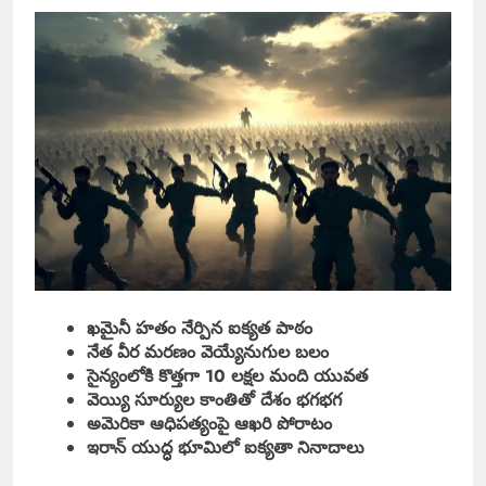
ఖమైనీ హతం నేర్పిన ఐక్యత పాఠం
నేత వీర మరణం వెయ్యేనుగుల బలం
సైన్యంలోకి కొత్తగా 10 లక్షల మంది యువత
వెయ్యి సూర్యుల కాంతితో దేశం భగభగ
అమెరికా ఆధిపత్యంపై ఆఖరి పోరాటం
ఇరాన్ యుద్ధ భూమిలో ఐక్యతా నినాదాలు