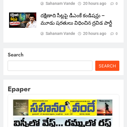
Sahanam Vande
20 hours ago
0
దక్షిణాది సీట్లపై డీఎంకే కండిషన్లు –
మూడు షరతులు విధించిన ద్రవిడ పార్టీ
Sahanam Vande
20 hours ago
0
Search
SEARCH
Epaper