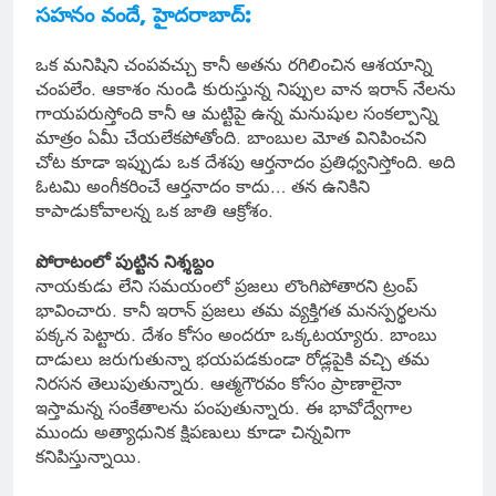
సహనం వందే, హైదరాబాద్:
ఒక మనిషిని చంపవచ్చు కానీ అతను రగిలించిన ఆశయాన్ని
చంపలేం. ఆకాశం నుండి కురుస్తున్న నిప్పుల వాన ఇరాన్ నేలను
గాయపరుస్తోంది కానీ ఆ మట్టిపై ఉన్న మనుషుల సంకల్పాన్ని
మాత్రం ఏమీ చేయలేకపోతోంది. బాంబుల మోత వినిపించని
చోట కూడా ఇప్పుడు ఒక దేశపు ఆర్తనాదం ప్రతిధ్వనిస్తోంది. అది
ఓటమి అంగీకరించే ఆర్తనాదం కాదు… తన ఉనికిని
కాపాడుకోవాలన్న ఒక జాతి ఆక్రోశం.
పోరాటంలో పుట్టిన నిశ్శబ్దం
నాయకుడు లేని సమయంలో ప్రజలు లొంగిపోతారని ట్రంప్
భావించారు. కానీ ఇరాన్ ప్రజలు తమ వ్యక్తిగత మనస్పర్థలను
పక్కన పెట్టారు. దేశం కోసం అందరూ ఒక్కటయ్యారు. బాంబు
దాడులు జరుగుతున్నా భయపడకుండా రోడ్లపైకి వచ్చి తమ
నిరసన తెలుపుతున్నారు. ఆత్మగౌరవం కోసం ప్రాణాలైనా
ఇస్తామన్న సంకేతాలను పంపుతున్నారు. ఈ భావోద్వేగాల
ముందు అత్యాధునిక క్షిపణులు కూడా చిన్నవిగా
కనిపిస్తున్నాయి.