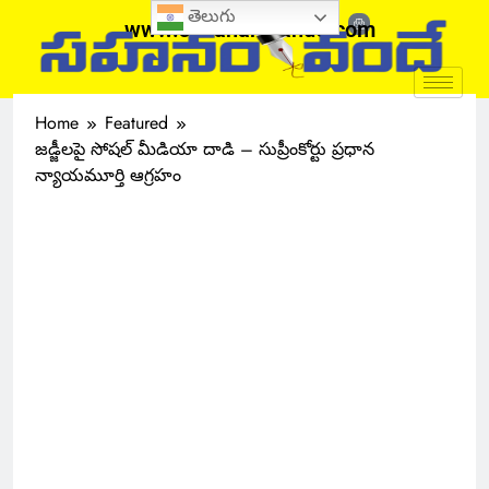
తెలుగు
www.sahanamvande.com
Home
Featured
జడ్జీలపై సోషల్ మీడియా దాడి – సుప్రీంకోర్టు ప్రధాన
న్యాయమూర్తి ఆగ్రహం