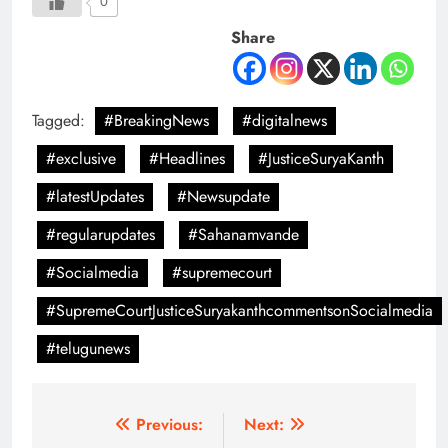
0
Share
Tagged:
#BreakingNews
#digitalnews
#exclusive
#Headlines
#JusticeSuryaKanth
#latestUpdates
#Newsupdate
#regularupdates
#Sahanamvande
#Socialmedia
#supremecourt
#SupremeCourtJusticeSuryakanthcommentsonSocialmedia
#telugunews
Previous:
Next: