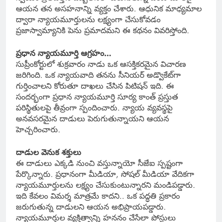
ఆయన తన అసహనాన్ని వ్యక్తం చేశారు. ఆధునిక మాధ్యమాల
ద్వారా న్యాయమూర్తులను లక్ష్యంగా చేసుకోవడం
ప్రజాస్వామ్యానికి పెను ప్రమాదమని ఈ కథనం వివరిస్తోంది.
ప్రధాన న్యాయమూర్తి ఆగ్రహం…
సుప్రీంకోర్టులో శుక్రవారం నాడు ఒక ఆసక్తికరమైన విచారణ
జరిగింది. ఒక న్యాయవాది తనను సీనియర్ అడ్వొకేట్‌గా
గుర్తించాలని కోరుతూ దాఖలు చేసిన పిటిషన్ ఇది. ఈ
సందర్భంగా ప్రధాన న్యాయమూర్తి సూర్య కాంత్ ప్రస్తుత
పరిస్థితులపై తీవ్రంగా స్పందించారు. న్యాయ వ్యవస్థపై
అనవసరమైన దాడులు పెరుగుతున్నాయని ఆయన
హెచ్చరించారు.
దాడుల వెనుక శక్తులు
ఈ దాడులు ఎక్కడి నుంచి వస్తున్నాయో సీజేఐ స్పష్టంగా
పేర్కొన్నారు. ప్రధానంగా మీడియా, సోషల్ మీడియా వేదికగా
న్యాయమూర్తులను లక్ష్యం చేసుకుంటున్నారని మండిపడ్డారు.
ఇది కేవలం విమర్శ మాత్రమే కాదని.. ఒక పద్ధతి ప్రకారం
జరుగుతున్న దాడులని ఆయన అభిప్రాయపడ్డారు.
న్యాయమూర్తుల వ్యక్తిత్వాన్ని హననం చేసేలా పోస్టులు