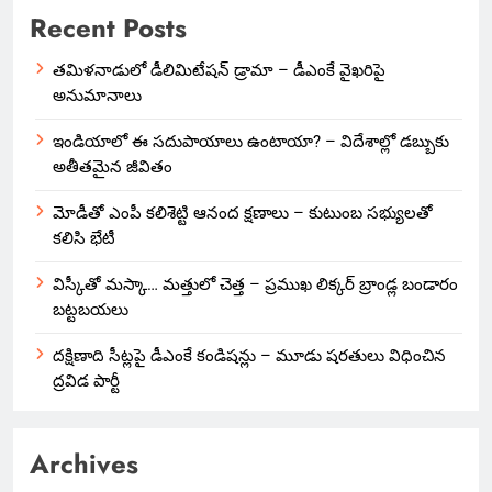
Recent Posts
తమిళనాడులో డీలిమిటేషన్ డ్రామా – డీఎంకే వైఖరిపై
అనుమానాలు
ఇండియాలో‌ ఈ సదుపాయాలు ఉంటాయా? – విదేశాల్లో డబ్బుకు
అతీతమైన జీవితం
మోడీతో ఎంపీ కలిశెట్టి ఆనంద క్షణాలు – కుటుంబ సభ్యులతో
కలిసి భేటీ
విస్కీతో మస్కా… మత్తులో చెత్త – ప్రముఖ లిక్కర్ బ్రాండ్ల బండారం
బట్టబయలు
దక్షిణాది సీట్లపై డీఎంకే కండిషన్లు – మూడు షరతులు విధించిన
ద్రవిడ పార్టీ
Archives