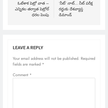
ఓటేశాక పెట్రో వాత –
‘నీట్’ నాట్… నీట్ పరీక్ష
ఎన్నికల తర్వాత పెట్రోల్
రద్దుకు దేశవ్యాప్త
ధరల పెంపు
డిమాండ్
LEAVE A REPLY
Your email address will not be published.
Required
fields are marked
*
Comment
*