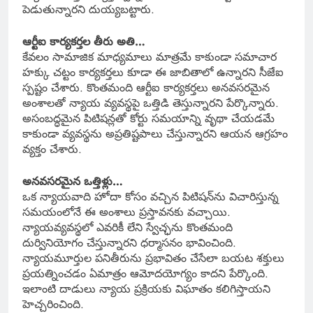
పెడుతున్నారని దుయ్యబట్టారు.
ఆర్టీఐ కార్యకర్తల తీరు అతి…
కేవలం సామాజిక మాధ్యమాలు మాత్రమే కాకుండా సమాచార
హక్కు చట్టం కార్యకర్తలు కూడా ఈ జాబితాలో ఉన్నారని సీజేఐ
స్పష్టం చేశారు. కొంతమంది ఆర్టీఐ కార్యకర్తలు అనవసరమైన
అంశాలతో న్యాయ వ్యవస్థపై ఒత్తిడి తెస్తున్నారని పేర్కొన్నారు.
అసంబద్ధమైన పిటిషన్లతో కోర్టు సమయాన్ని వృథా చేయడమే
కాకుండా వ్యవస్థను అప్రతిష్టపాలు చేస్తున్నారని ఆయన ఆగ్రహం
వ్యక్తం చేశారు.
అనవసరమైన ఒత్తిళ్లు…
ఒక న్యాయవాది హోదా కోసం వచ్చిన పిటిషన్‌ను విచారిస్తున్న
సమయంలోనే ఈ అంశాలు ప్రస్తావనకు వచ్చాయి.
న్యాయవ్యవస్థలో ఎవరికీ లేని స్వేచ్ఛను కొంతమంది
దుర్వినియోగం చేస్తున్నారని ధర్మాసనం భావించింది.
న్యాయమూర్తుల పనితీరును ప్రభావితం చేసేలా బయట శక్తులు
ప్రయత్నించడం ఏమాత్రం ఆమోదయోగ్యం కాదని పేర్కొంది.
ఇలాంటి దాడులు న్యాయ ప్రక్రియకు విఘాతం కలిగిస్తాయని
హెచ్చరించింది.