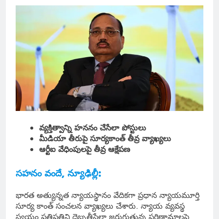
వ్యక్తిత్వాన్ని హననం చేసేలా పోస్టులు
మీడియా తీరుపై సూర్యకాంత్ తీవ్ర వ్యాఖ్యలు
ఆర్టీఐ వేధింపులపై తీవ్ర ఆక్షేపణ
సహనం వందే, న్యూఢిల్లీ:
భారత అత్యున్నత న్యాయస్థానం వేదికగా ప్రధాన న్యాయమూర్తి
సూర్య కాంత్ సంచలన వ్యాఖ్యలు చేశారు. న్యాయ వ్యవస్థ
స్వయం ప్రతిపత్తిని దెబ్బతీసేలా జరుగుతున్న పరిణామాలపై