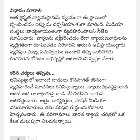
విధానం మారాలి
అత్యున్నత న్యాయస్థానమే స్వయంగా ఈ స్థాయిలో
స్పందించడం ఇప్పుడు చర్చనీయాంశంగా మారింది. మీడియా
సంస్థలు బాధ్యతాయుతంగా వ్యవహరించాలని సీజేఐ
సూచించారు. వార్తలను వక్రీకరించడం లేదా న్యాయమూర్తులను
వ్యక్తిగతంగా దూషించడం సరికాదని ఆయన అభిప్రాయపడ్డారు.
వ్యవస్థల మధ్య సమన్వయం ఉండాలి తప్ప ఒకరినొకరు
కించపరచుకోవడం అభివృద్ధికి ఆటంకమని స్పష్టం చేశారు.
కఠిన చర్యలు తప్పవు…
భవిష్యత్తులో ఇలాంటి దాడులు కొనసాగితే కఠినంగా
వ్యవహరించే సూచనలు కనిపిస్తున్నాయి. న్యాయవ్యవస్థపై దాడి
అంటే అది రాజ్యాంగంపై దాడి చేసినట్లేనని ఆయన
అభివర్ణించారు. ఆర్టీఐ కార్యకర్తలు, సోషల్ మీడియా
వినియోగదారులు తమ పరిధిని గుర్తుంచుకోవాలని
హెచ్చరించారు. ఈ పరిణామాలు భారత న్యాయ చరిత్రలో ఒక
కీలక మలుపుగా నిలవనున్నాయి.