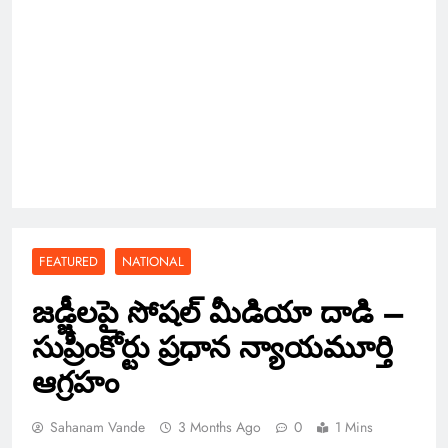
FEATURED
NATIONAL
జడ్జీలపై సోషల్ మీడియా దాడి –
సుప్రీంకోర్టు ప్రధాన న్యాయమూర్తి
ఆగ్రహం
Sahanam Vande
3 Months Ago
0
1 Mins