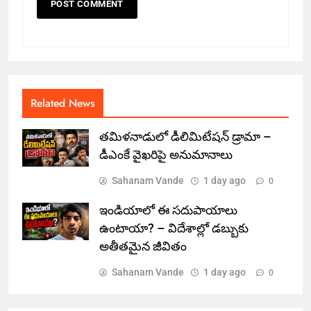
Related News
తమిళనాడులో డీలిమిటేషన్ డ్రామా –
డీఎంకే వైఖరిపై అనుమానాలు
Sahanam Vande
1 day ago
0
ఇండియాలో‌ ఈ సదుపాయాలు
ఉంటాయా? – విదేశాల్లో డబ్బుకు
అతీతమైన జీవితం
Sahanam Vande
1 day ago
0