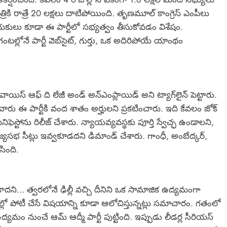
త్రికి రాత్రే 20 లక్షలు దాటిపోయింది. తృణమూల్ కాంగ్రెస్ ఎంపీలు
యకులు కూడా ఈ పార్టీలో సభ్యత్వం తీసుకోవడం విశేషం.
ంటల్లోనే పార్టీ వెబ్‌సైట్, గుర్తు, ఒక అదిరిపోయే యాంథం
్ ఆఫ్ ది లేజీ అండ్ అన్‌ఎంప్లాయిడ్ అని ట్యాగ్‌లైన్ పెట్టారు.
ేవారు ఈ పార్టీకి వంద శాతం అర్హులని ప్రకటించారు. ఇది కేవలం జోక్
ఫెస్టోను రిలీజ్ చేశారు. న్యాయవ్యవస్థకు పూర్తి స్వేచ్ఛ ఉండాలని,
్యసభ సీట్లు ఇవ్వకూడదని డిమాండ్ చేశారు. గాంధీ, అంబేద్కర్,
సింది.
కాదని… త్వరలోనే ఢిల్లీ వచ్చి దీనిని ఒక సామాజిక ఉద్యమంగా
్లో పోటీ చేసే విషయాన్ని కూడా ఆలోచిస్తున్నట్లు సమాచారం. గతంలో
ద్యమం నుంచే ఆమ్ ఆద్మీ పార్టీ పుట్టింది. ఇప్పుడు లీడర్ల సీరియస్