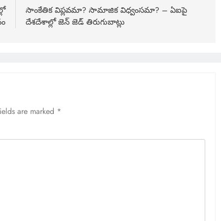
లో
సాంకేతిక విప్లవమా? సామాజిక విధ్వంసమా? – ఏఐపై
నం
దేశదేశాల్లో జెన్ జెడ్ తిరుగుబాట్లు
fields are marked
*