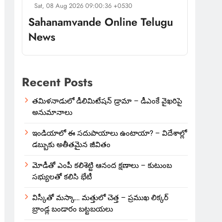
Sat, 08 Aug 2026 09:00:36 +0530
Sahanamvande Online Telugu
News
Recent Posts
తమిళనాడులో డీలిమిటేషన్ డ్రామా – డీఎంకే వైఖరిపై
అనుమానాలు
ఇండియాలో‌ ఈ సదుపాయాలు ఉంటాయా? – విదేశాల్లో
డబ్బుకు అతీతమైన జీవితం
మోడీతో ఎంపీ కలిశెట్టి ఆనంద క్షణాలు – కుటుంబ
సభ్యులతో కలిసి భేటీ
విస్కీతో మస్కా… మత్తులో చెత్త – ప్రముఖ లిక్కర్
బ్రాండ్ల బండారం బట్టబయలు