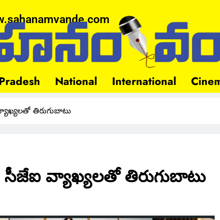
.sahanamvande.com
Pradesh
National
International
Cine
ఐ వ్యాఖ్యలతో తిరుగుబాటు
టీ – సీజేఐ వ్యాఖ్యలతో తిరుగుబాటు