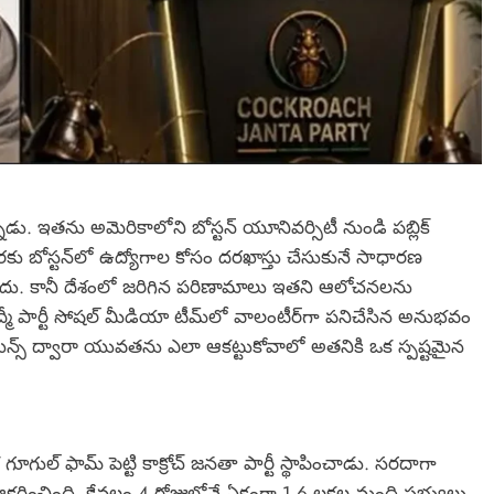
ు. ఇతను అమెరికాలోని బోస్టన్ యూనివర్సిటీ నుండి పబ్లిక్
ం వరకు బోస్టన్‌లో ఉద్యోగాల కోసం దరఖాస్తు చేసుకునే సాధారణ
గం లేదు. కానీ దేశంలో జరిగిన పరిణామాలు ఇతని ఆలోచనలను
 పార్టీ సోషల్ మీడియా టీమ్‌లో వాలంటీర్‌గా పనిచేసిన అనుభవం
పెయిన్స్ ద్వారా యువతను ఎలా ఆకట్టుకోవాలో అతనికి ఒక స్పష్టమైన
ుల్ ఫామ్ పెట్టి కాక్రోచ్ జనతా పార్టీ స్థాపించాడు. సరదాగా
్షించింది. కేవలం 4 రోజుల్లోనే ఏకంగా 1.6 లక్షల మంది సభ్యులు