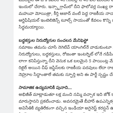
ఇందులో చేరారు. ఇన్స్టాగ్రామ్‌లో దీని ఫాలోవర్ల సంఖ్య రా
మహువా మోయిత్రా, కీర్తి ఆజాద్ వంటి పెద్ద రాజకీయ నా
ఆర్టిఫిషియల్ ఇంటెలిజెన్స్ టూల్స్ సాయంతో కేవలం కొన్ని గ
సిద్ధమయ్యాయి.
బద్ధకస్తుల నిరుద్యోగుల సంచలన మేనిఫెస్టో
సమాజం తమను చూసే నెగెటివ్ యాంగిల్‌నే వాడుకుంటూ వాయిస
నిరుద్యోగులు, బద్ధకస్తులు, రోజంతా ఇంటర్నెట్ లోనే గడిప
లాగా కనిపిస్తున్నా దీని వెనుక ఒక బలమైన 5 పాయింట్ల మేని
రిటైర్ అయిన చీఫ్ జస్టిస్‌లకు రాజకీయ పదవులు లేదా రాజ
నెహ్రూల సిద్ధాంతాలే తమకు స్ఫూర్తి అని ఈ పార్టీ స్పష్టం చే
సామాజిక ఉద్యమానికి పునాది…
అభిజీత్ మాట్లాడుతూ లక్ష మంది నమ్మి వచ్చాక ఇది జోక్ 
మారుస్తానని ప్రకటించాడు. అవసరమైతే బీహార్ ఉపఎన్నికల
అవినీతికి వ్యతిరేకంగా వచ్చిన ఇండియా అగైనెస్ట్ కరప్షన్ ఉ