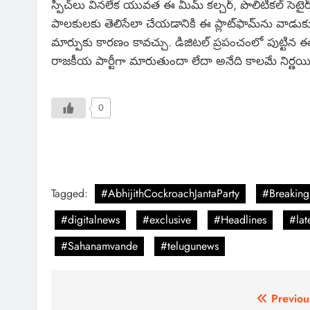
స్పీచ్‌లు వినలేక యువత ఈ మీమ్ కల్చర్, పొలిటికల్ సెటై
పాలకులకు తెలిసేలా చేయడానికి ఈ ప్లాట్‌ఫామ్‌ను వాడుకుం
మార్పుకు కారణం కావచ్చు. డిజిటల్ ప్రపంచంలో పుట్టిన ఈ క
రాజకీయ పార్టీగా మారుతుందా లేదా అనేది కాలమే నిర్ణయ
0
Tagged:
#AbhijithCockroachJantaParty
#Breakin
#digitalnews
#exclusive
#Headlines
#lat
#Sahanamvande
#telugunews
Previou