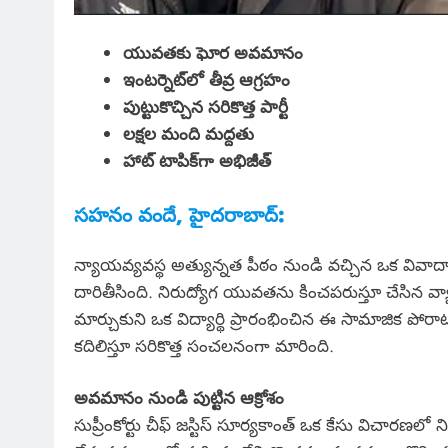
యువతకు ఘోర అవమానం
ఇంటర్నెట్‌లో తీవ్ర ఆగ్రహం
పుట్టుకొచ్చిన సరికొత్త పార్టీ
లక్షల మంది మద్దతు
హాట్ టాపిక్‌గా అభిజీత్
సహనం వందే, హైదరాబాద్:
న్యాయవ్యవస్థ అత్యున్నత పీఠం నుండి వచ్చిన ఒక వివాదా
దారితీసింది. నిరుద్యోగ యువతను కించపరుస్తూ చేసిన వ్య
మార్చుకుని ఒక విద్యార్థి ప్రారంభించిన ఈ సామాజిక ప
కదిలిస్తూ సరికొత్త సంచలనంగా మారింది.
అవమానం నుండి పుట్టిన ఆక్రోశం
సుప్రీంకోర్టు చీఫ్ జస్టిస్ సూర్యకాంత్ ఒక కేసు విచారణలో