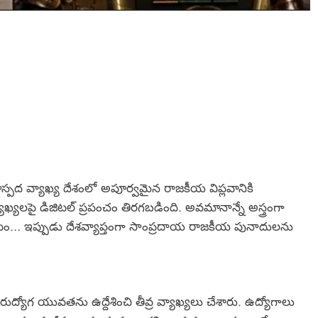
స్పద వ్యాఖ్య దేశంలో అపూర్వమైన రాజకీయ విప్లవానికి
ాఖ్యలపై డిజిటల్ ప్రపంచం తిరగబడింది. అవమానాన్నే అస్త్రంగా
ోరాటం… ఇప్పుడు దేశవ్యాప్తంగా సాంప్రదాయ రాజకీయ పునాదులను
 నిరుద్యోగ యువతను ఉద్దేశించి తీవ్ర వ్యాఖ్యలు చేశారు. ఉద్యోగాలు