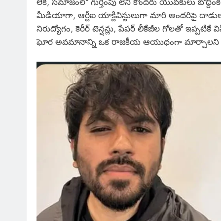
లేక, సమాజంలో గుర్తింపు లేని కొందరు యువకులు బొద్దింకల
మీడియాగా, ఆర్టీఐ యాక్టివిస్టులుగా మారి అందరిపై దాడుల
నిరుద్యోగం, కెరీర్ టెన్షన్లు, పేపర్ లీకేజీల గోలతో ఇప్
ఘోర అవమానాన్ని ఒక రాజకీయ ఆయుధంగా మార్చాలని 