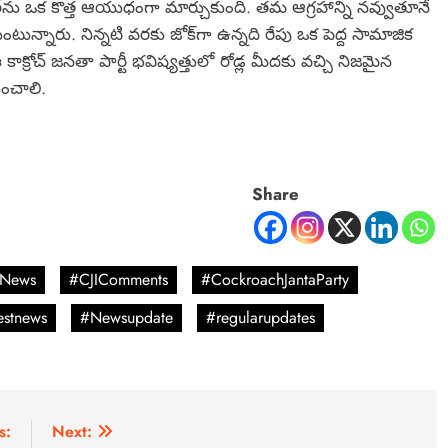
ర్‌ను ఒక కొత్త ఆయుధంగా మార్చుకుంది. తమ ఆగ్రహాన్ని నవ్వుతూనే
టున్నారు. నిన్నటి వరకు జోక్‌గా ఉన్నది రేపు ఒక పెద్ద సామాజిక
ాక్రోచ్ జనతా పార్టీ భవిష్యత్తులో రోడ్ల మీదకు వచ్చి నిజమైన
ించాలి.
Share
gNews
#CJIComments
#CockroachJantaParty
estnews
#Newsupdate
#regularupdates
s:
Next: