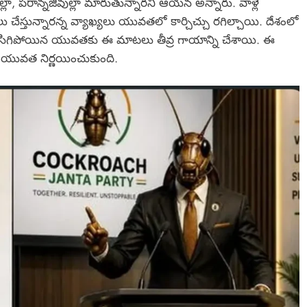
్లా, పరాన్నజీవుల్లా మారుతున్నారని ఆయన అన్నారు. వాళ్లే
ు చేస్తున్నారన్న వ్యాఖ్యలు యువతలో కార్చిచ్చు రగిల్చాయి. దేశంలో
పటికే విసిగిపోయిన యువతకు ఈ మాటలు తీవ్ర గాయాన్ని చేశాయి. ఈ
యువత నిర్ణయించుకుంది.