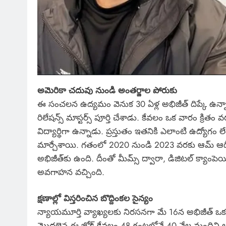
అమెరికా చదువు నుండి అంతర్జాల పోరుకు
ఈ సంచలన ఉద్యమం వెనుక 30 ఏళ్ల అభిజీత్ దిప్కే ఉన్నాడ
రిలేషన్స్ మాస్టర్స్ పూర్తి చేశాడు. కేవలం ఒక వారం క్రిత
విద్యార్థిగా ఉన్నాడు. ప్రస్తుతం ఇతనికి ఎలాంటి ఉద్యో
మార్చేశాయి. గతంలో 2020 నుండి 2023 వరకు ఆమ్ ఆద్మీ
అభిజీత్‌కు ఉంది. దీంతో మీమ్స్ ద్వారా, డిజిటల్ క్యాం
అవగాహన వచ్చింది.
క్షణాల్లో విస్తరించిన బొద్దింకల సైన్యం
న్యాయమూర్తి వ్యాఖ్యలకు నిరసనగా మే 16న అభిజీత్ ఒక గూగ
మొదలైన ఈ జోక్ కేవలం 48 గంటల్లోనే 40 వేల మందిని ఆకర