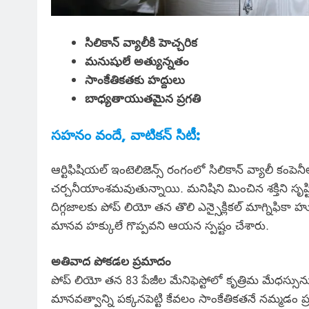
సిలికాన్ వ్యాలీకి హెచ్చరిక
మనుషులే అత్యున్నతం
సాంకేతికతకు హద్దులు
బాధ్యతాయుతమైన ప్రగతి
సహనం వందే, వాటికన్ సిటీ:
ఆర్టిఫిషియల్ ఇంటెలిజెన్స్ రంగంలో సిలికాన్ వ్యాలీ కంపెనీ
చర్చనీయాంశమవుతున్నాయి. మనిషిని మించిన శక్తిని సృష్ట
దిగ్గజాలకు పోప్ లియో తన తొలి ఎన్సైక్లికల్ మాగ్నిఫికా హ
మానవ హక్కులే గొప్పవని ఆయన స్పష్టం చేశారు.
అతివాద పోకడల ప్రమాదం
పోప్ లియో తన 83 పేజీల మేనిఫెస్టోలో కృత్రిమ మేధస్సును
మానవత్వాన్ని పక్కనపెట్టి కేవలం సాంకేతికతనే నమ్మ