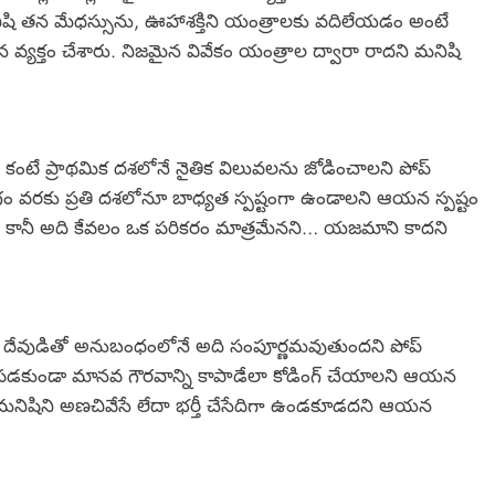
ిషి తన మేధస్సును, ఊహాశక్తిని యంత్రాలకు వదిలేయడం అంటే
వ్యక్తం చేశారు. నిజమైన వివేకం యంత్రాల ద్వారా రాదని మనిషి
ం కంటే ప్రాథమిక దశలోనే నైతిక విలువలను జోడించాలని పోప్
వరకు ప్రతి దశలోనూ బాధ్యత స్పష్టంగా ఉండాలని ఆయన స్పష్టం
కానీ అది కేవలం ఒక పరికరం మాత్రమేనని… యజమాని కాదని
్ఛ, దేవుడితో అనుబంధంలోనే అది సంపూర్ణమవుతుందని పోప్
టలో పడకుండా మానవ గౌరవాన్ని కాపాడేలా కోడింగ్ చేయాలని ఆయన
 మనిషిని అణచివేసే లేదా భర్తీ చేసేదిగా ఉండకూడదని ఆయన