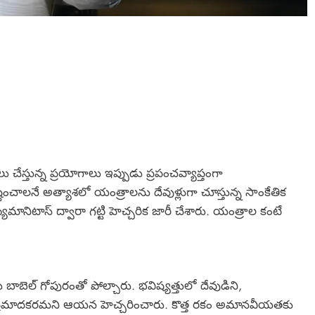
లు చేస్తున్న ప్రయోగాలు ఇప్పుడు ప్రపంచవ్యాప్తంగా
ించాలనే అత్యాశలో యంత్రాలను దేవుళ్లుగా చూస్తున్న సాంకేతిక
్యుమానిటాస్ ద్వారా గట్టి హెచ్చరిక జారీ చేశారు. యంత్రాల కంటే
 బాబెల్ గోపురంతో పోల్చారు. భవిష్యత్తులో దేవుడిని,
డం ప్రమాదకరమని ఆయన హెచ్చరించారు. కొత్త రకం అమానవీయతకు