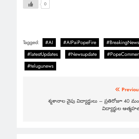
0
Tagged:
#AI
#AIPaiPopeFire
#BreakingNews
#latestUpdates
#Newsupdate
#PopeCommen
#telugunews
Previou
శ్మశానాల వైపు విద్యార్థులు – ప్రతిరోజూ 40 మం
విద్యార్థుల ఆత్మహత