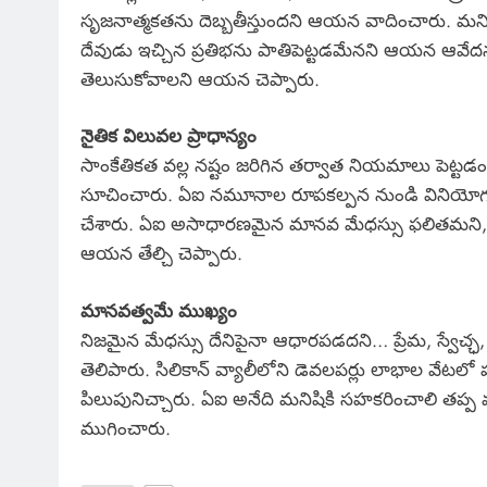
సృజనాత్మకతను దెబ్బతీస్తుందని ఆయన వాదించారు. మన
దేవుడు ఇచ్చిన ప్రతిభను పాతిపెట్టడమేనని ఆయన ఆవేదన 
తెలుసుకోవాలని ఆయన చెప్పారు.
నైతిక విలువల ప్రాధాన్యం
సాంకేతికత వల్ల నష్టం జరిగిన తర్వాత నియమాలు పెట్టడ
సూచించారు. ఏఐ నమూనాల రూపకల్పన నుండి వినియోగం 
చేశారు. ఏఐ అసాధారణమైన మానవ మేధస్సు ఫలితమని, 
ఆయన తేల్చి చెప్పారు.
మానవత్వమే ముఖ్యం
నిజమైన మేధస్సు దేనిపైనా ఆధారపడదని… ప్రేమ, స్వేచ
తెలిపారు. సిలికాన్ వ్యాలీలోని డెవలపర్లు లాభాల వే
పిలుపునిచ్చారు. ఏఐ అనేది మనిషికి సహకరించాలి తప్ప
ముగించారు.