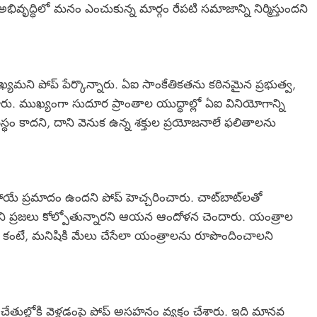
ివృద్ధిలో మనం ఎంచుకున్న మార్గం రేపటి సమాజాన్ని నిర్మిస్తుందని
ఖ్యమని పోప్ పేర్కొన్నారు. ఏఐ సాంకేతికతను కఠినమైన ప్రభుత్వ,
. ముఖ్యంగా సుదూర ప్రాంతాల యుద్ధాల్లో ఏఐ వినియోగాన్ని
థం కాదని, దాని వెనుక ఉన్న శక్తుల ప్రయోజనాలే ఫలితాలను
యే ప్రమాదం ఉందని పోప్ హెచ్చరించారు. చాట్‌బాట్‌లతో
ని ప్రజలు కోల్పోతున్నారని ఆయన ఆందోళన చెందారు. యంత్రాల
కంటే, మనిషికి మేలు చేసేలా యంత్రాలను రూపొందించాలని
ుల్లోకి వెళ్లడంపై పోప్ అసహనం వ్యక్తం చేశారు. ఇది మానవ