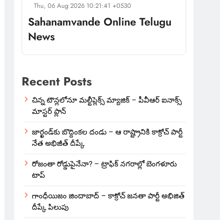
Thu, 06 Aug 2026 10:21:41 +0530
Sahanamvande Online Telugu
News
Recent Posts
చిన్న టౌన్లలోనూ మల్టీప్లెక్స్‌ మ్యాజిక్ – పీవీఆర్ ఐనాక్స్
మాస్టర్ ప్లాన్
జార్ఖండ్‌కు బొద్దింకల దండు – ఆ రాష్ట్రానికి కాక్రోచ్ పార్టీ
నేత అభిజీత్ దీప్కే
రోజంతా రోడ్డుపైనేనా? – ట్రాఫిక్ నగరాల్లో బెంగళూరు
టాప్
గాంధీయిజం జిందాబాద్ – కాక్రోచ్ జనతా పార్టీ అభిజిత్
దీప్కే పిలుపు