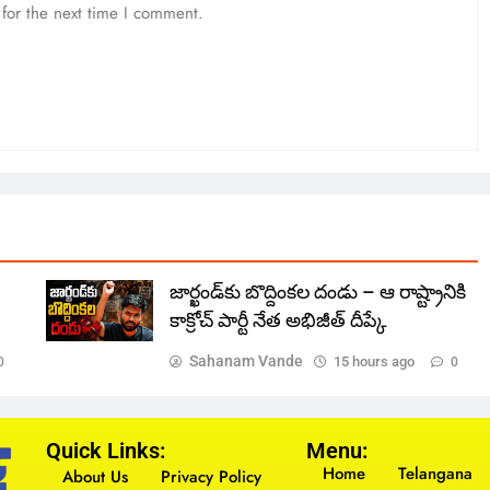
for the next time I comment.
జార్ఖండ్‌కు బొద్దింకల దండు – ఆ రాష్ట్రానికి
కాక్రోచ్ పార్టీ నేత అభిజీత్ దీప్కే
Sahanam Vande
15 hours ago
0
0
Quick Links:
Menu:
Home
Telangana
About Us
Privacy Policy