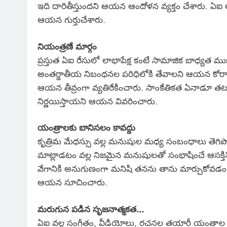
ఇది దారితీస్తుందని ఆయన ఆందోళన వ్యక్తం చేశారు. ఏఐ అభ
ఆయన గుర్తుచేశారు.
నియంత్రణే మార్గం
ప్రస్తుత ఏఐ రేసులో లాభాపేక్ష కంటే సామాజిక బాధ్యత ము
అంతర్జాతీయ నిబంధనల పరిధిలోకి తేవాలని ఆయన కోరారు
ఆయన తీవ్రంగా వ్యతిరేకించారు. సాంకేతికత ఏనాడూ తటస్
నిర్ణయిస్తాయని ఆయన వివరించారు.
యంత్రాలకు బానిసలం కావద్దు
కృత్రిమ మేధస్సు వల్ల మనుషుల మధ్య సంబంధాలు తెగిపో
మాట్లాడటం వల్ల నిజమైన మనుషులతో సంభాషించే ఆసక్తి
వేగానికి అనుగుణంగా మనిషి తనను తాను మార్చుకోవడం 
ఆయన సూచించారు.
మరుగున పడిన సృజనాత్మకత…
ఏఐ వల్ల సంగీతం, వీడియోలు, రచనల తయారీ యంత్రాల చేత