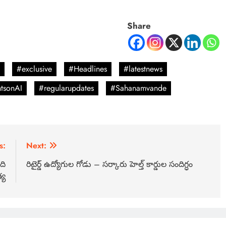
Share
#exclusive
#Headlines
#latestnews
tsonAI
#regularupdates
#Sahanamvande
s:
Next:
ది
రిటైర్డ్ ఉద్యోగుల గోడు – సర్కారు హెల్త్ కార్డుల సందిగ్ధం
్య