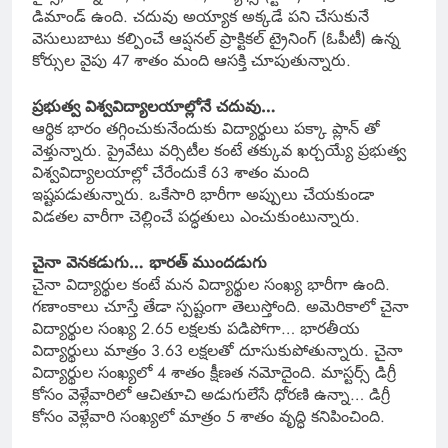
డిమాండ్ ఉంది. చదువు అయ్యాక అక్కడే పని చేసుకునే
వెసులుబాటు కల్పించే ఆప్షనల్ ప్రాక్టికల్ ట్రైనింగ్ (ఓపీటీ) ఉన్న
కోర్సుల వైపు 47 శాతం మంది ఆసక్తి చూపుతున్నారు.
ప్రభుత్వ విశ్వవిద్యాలయాల్లోనే చదువు…
ఆర్థిక భారం తగ్గించుకునేందుకు విద్యార్థులు పక్కా ప్లాన్ తో
వెళ్తున్నారు. ప్రైవేటు వర్సిటీల కంటే తక్కువ ఖర్చయ్యే ప్రభుత్వ
విశ్వవిద్యాలయాల్లో చేరేందుకే 63 శాతం మంది
ఇష్టపడుతున్నారు. ఒకేసారి భారీగా అప్పులు చేయకుండా
విడతల వారీగా చెల్లించే పద్ధతులు ఎంచుకుంటున్నారు.
చైనా వెనకడుగు… భారత్ ముందడుగు
చైనా విద్యార్థుల కంటే మన విద్యార్థుల సంఖ్య భారీగా ఉంది.
గణాంకాలు చూస్తే తేడా స్పష్టంగా తెలుస్తోంది. అమెరికాలో చైనా
విద్యార్థుల సంఖ్య 2.65 లక్షలకు పడిపోగా… భారతీయ
విద్యార్థులు మాత్రం 3.63 లక్షలతో దూసుకుపోతున్నారు. చైనా
విద్యార్థుల సంఖ్యలో 4 శాతం క్షీణత నమోదైంది. మాస్టర్స్ డిగ్రీ
కోసం వెళ్లేవారిలో ఆచితూచి అడుగులేసే ధోరణి ఉన్నా… డిగ్రీ
కోసం వెళ్లేవారి సంఖ్యలో మాత్రం 5 శాతం వృద్ధి కనిపించింది.