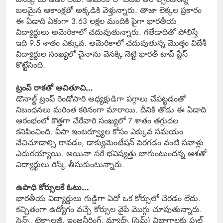
బలమైన ఆకాంక్షతో అక్కడికి వెళ్తున్నారు. తాజా లెక్కల ప్రకారం
ఈ ఏడాది ఏకంగా 3.63 లక్షల మందికి పైగా భారతీయ
విద్యార్థులు అమెరికాలో చదువుతున్నారు. గతేడాదితో పోలిస్తే
ఇది 9.5 శాతం ఎక్కువ. అమెరికాలో చదువుతున్న మొత్తం విదేశీ
విద్యార్థుల సంఖ్యలో చైనాను వెనక్కి నెట్టి భారత్ టాప్ ప్లేస్
కొట్టేసింది.
ట్రంప్ రాకతో ఆచితూచి…
డొనాల్డ్ ట్రంప్ రెండోసారి అధ్యక్షుడిగా పగ్గాలు చేపట్టడంతో
నిబంధనలు మరింత కఠినంగా మారాయి. దీనికి తోడు ఈ ఏడాది
ఆరంభంలో కొత్తగా చేరేవారి సంఖ్యలో 7 శాతం తగ్గుదల
కనిపించింది. వీసా ఇంటర్వ్యూల కోసం ఎక్కువ సమయం
వేచిచూడాల్సి రావడం, డాక్యుమెంటేషన్ పెరగడం వంటి సవాళ్లు
ఎదురయ్యాయి. అయినా సరే భవిష్యత్తు బాగుంటుందన్న ఆశతో
విద్యార్థులు రిస్క్ తీసుకుంటున్నారు.
ఉపాధి కోర్సులకే ఓటు…
భారతీయ విద్యార్థులు గుడ్డిగా ఏదో ఒక కోర్సులో చేరడం లేదు.
కచ్చితంగా ఉద్యోగం వచ్చే కోర్సుల వైపే మొగ్గు చూపుతున్నారు.
సైన్స్, టెక్నాలజీ, ఇంజనీరింగ్, మ్యాథ్స్ (స్టెమ్) విభాగాలకు ఫుల్