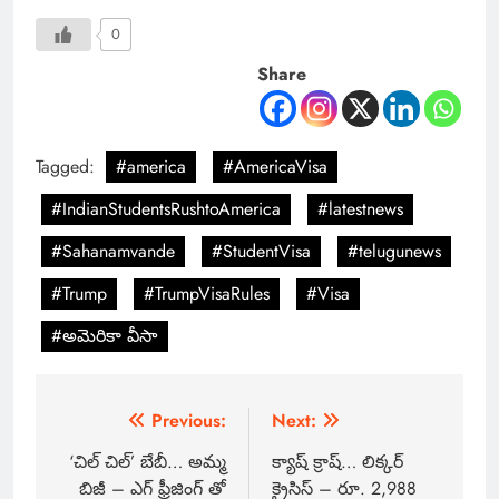
0
Share
Tagged:
#america
#AmericaVisa
#IndianStudentsRushtoAmerica
#latestnews
#Sahanamvande
#StudentVisa
#telugunews
#Trump
#TrumpVisaRules
#Visa
#అమెరికా వీసా
Previous:
Next:
‘చిల్ చిల్’ బేబీ… అమ్మ
క్యాష్ క్రాష్… లిక్కర్
బిజీ – ఎగ్ ఫ్రీజింగ్ తో
క్రైసిస్ – రూ. 2,988