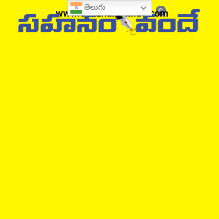
తెలుగు
www.sahanamvande.com