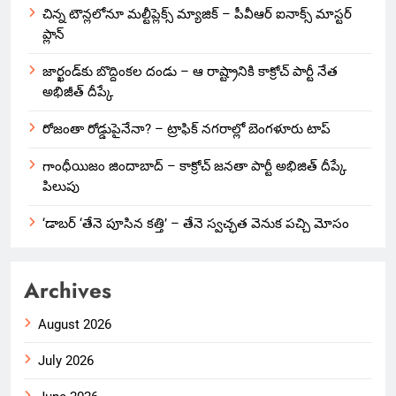
చిన్న టౌన్లలోనూ మల్టీప్లెక్స్‌ మ్యాజిక్ – పీవీఆర్ ఐనాక్స్ మాస్టర్
ప్లాన్
జార్ఖండ్‌కు బొద్దింకల దండు – ఆ రాష్ట్రానికి కాక్రోచ్ పార్టీ నేత
అభిజీత్ దీప్కే
రోజంతా రోడ్డుపైనేనా? – ట్రాఫిక్ నగరాల్లో బెంగళూరు టాప్
గాంధీయిజం జిందాబాద్ – కాక్రోచ్ జనతా పార్టీ అభిజిత్ దీప్కే
పిలుపు
‘డాబర్ ‘తేనె పూసిన కత్తి’ – తేనె స్వచ్ఛత వెనుక పచ్చి మోసం
Archives
August 2026
July 2026