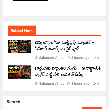
Related News
చిన్న టౌన్లలోనూ మల్టీప్లెక్స్‌ మ్యాజిక్ –
పీవీఆర్ ఐనాక్స్ మాస్టర్ ప్లాన్
Sahanam Vande
3 hours ago
0
జార్ఖండ్‌కు బొద్దింకల దండు – ఆ రాష్ట్రానికి
కాక్రోచ్ పార్టీ నేత అభిజీత్ దీప్కే
Sahanam Vande
3 hours ago
0
Search