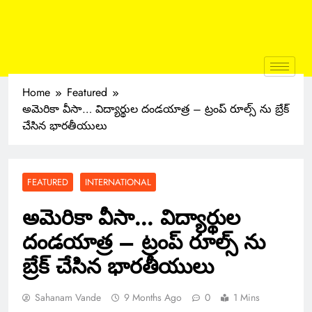
Home
Featured
అమెరికా వీసా… విద్యార్థుల దండయాత్ర – ట్రంప్ రూల్స్ ను బ్రేక్
చేసిన భారతీయులు
FEATURED
INTERNATIONAL
అమెరికా వీసా… విద్యార్థుల
దండయాత్ర – ట్రంప్ రూల్స్ ను
బ్రేక్ చేసిన భారతీయులు
Sahanam Vande
9 Months Ago
0
1 Mins