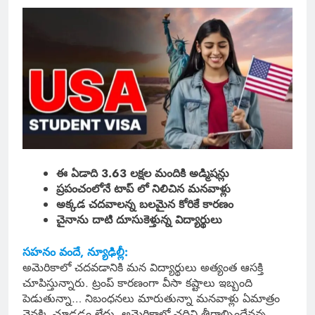
ఈ ఏడాది 3.63 లక్షల మందికి అడ్మిషన్లు
ప్రపంచంలోనే టాప్ లో నిలిచిన మనవాళ్లు
అక్కడ చదవాలన్న బలమైన కోరికే కారణం
చైనాను దాటి దూసుకెళ్తున్న విద్యార్థులు
సహనం వందే, న్యూఢిల్లీ:
అమెరికాలో చదవడానికి మన విద్యార్థులు అత్యంత ఆసక్తి
చూపిస్తున్నారు. ట్రంప్ కారణంగా వీసా కష్టాలు ఇబ్బంది
పెడుతున్నా… నిబంధనలు మారుతున్నా మనవాళ్లు ఏమాత్రం
వెనక్కి చూడడం లేదు. అమెరికాలో చదివి తీరాల్సిందేనన్న