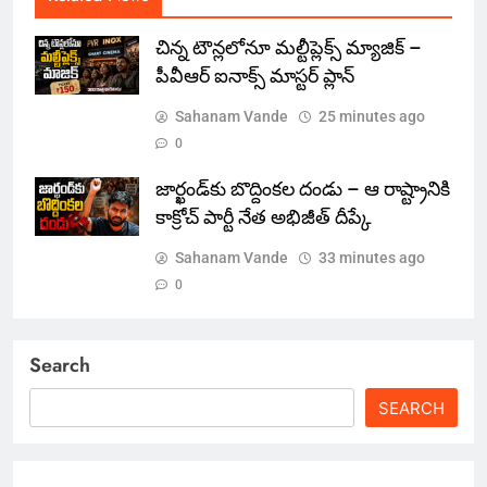
చిన్న టౌన్లలోనూ మల్టీప్లెక్స్‌ మ్యాజిక్ –
పీవీఆర్ ఐనాక్స్ మాస్టర్ ప్లాన్
Sahanam Vande
25 minutes ago
0
జార్ఖండ్‌కు బొద్దింకల దండు – ఆ రాష్ట్రానికి
కాక్రోచ్ పార్టీ నేత అభిజీత్ దీప్కే
Sahanam Vande
33 minutes ago
0
Search
SEARCH