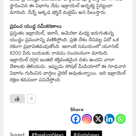
స్థాపించిన ఈ విభాగం నేడు ఇజ్రాయెల్ అదృశ్య సైన్యంలా
మారింది. దీన్నే అక్కడ ష్మోనే మటైమ్ అని పిలుస్తారు.
ప్రపంచ యుద్ధ సమీకరణాలు
ప్రస్తుతం ఇజ్రాయెల్, ఇరాన్, అమెరికా మధ్య జరుగుతున్న
యుద్ధం ప్రపంచాన్ని వణికిస్తోంది. ప్రతి దేశం దీనివల్ల ఏదో ఒక
రకంగా ప్రభావితమవుతోంది. ఇలాంటి సమయంలో యూనిట్
8200 పేరు బయటకు రావడం సంచలనంగా మారింది.
ఇజ్రాయెల్ దగ్గర ఇంతటి శక్తివంతమైన దళం ఉందని చాలా
దేశాలకు తెలియదు. ఇప్పుడు సోషల్ మీడియాలో ఈ గూఢచారి
విభాగం గురించిన వార్తలు వైరల్ అవుతున్నాయి. ఇది ఇజ్రాయెల్
రక్షణ కవచంలా పనిచేస్తోంది.
0
Share
Tagged:
#BreakingNews
#digitalnews