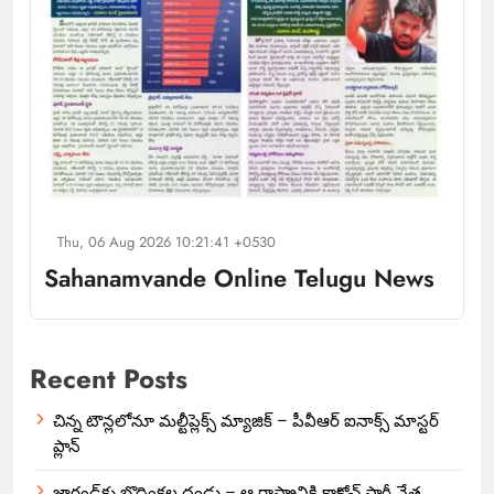
Thu, 06 Aug 2026 10:21:41 +0530
Sahanamvande Online Telugu News
Recent Posts
చిన్న టౌన్లలోనూ మల్టీప్లెక్స్‌ మ్యాజిక్ – పీవీఆర్ ఐనాక్స్ మాస్టర్
ప్లాన్
జార్ఖండ్‌కు బొద్దింకల దండు – ఆ రాష్ట్రానికి కాక్రోచ్ పార్టీ నేత