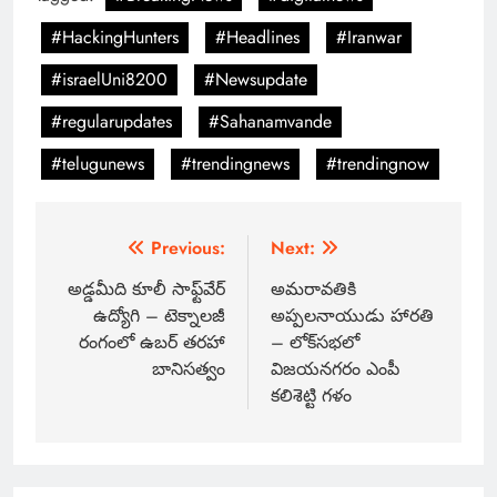
#HackingHunters
#Headlines
#Iranwar
#israelUni8200
#Newsupdate
#regularupdates
#Sahanamvande
#telugunews
#trendingnews
#trendingnow
Previous:
Next:
అడ్డమీది కూలీ సాఫ్ట్‌వేర్
అమరావతికి
ఉద్యోగి – టెక్నాలజీ
అప్పలనాయుడు హారతి
రంగంలో ఉబర్ తరహా
– లోక్‌సభలో
బానిసత్వం
విజయనగరం ఎంపీ
కలిశెట్టి గళం