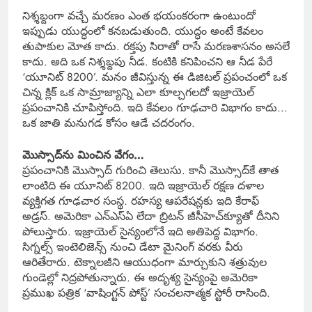
నిశ్శబ్దంగా వచ్చే మరణం ఎంత భయంకరంగా ఉంటుందో
ఇప్పుడు యుద్ధంలో కనబడుతుంది. యుద్ధం అంటే కేవలం
తుపాకుల మోత కాదు. రక్తపు సిరాతో రాసే మరణశాసనం అసలే
కాదు. అది ఒక నిశ్శబ్దపు నీడ. కంటికి కనిపించని ఆ నీడ పేరే
‘యూనిట్ 8200’. మనం జీవిస్తున్న ఈ డిజిటల్ ప్రపంచంలో ఒక
చిన్న క్లిక్ ఒక సామ్రాజ్యాన్ని ఎలా కూల్చగలదో ఇజ్రాయెల్
ప్రపంచానికి చూపిస్తోంది. ఇది కేవలం గూఢచారి విభాగం కాదు…
ఒక జాతి మనుగడ కోసం ఆడే చదరంగం.
మొస్సాద్‌ను మించిన వేగం…
ప్రపంచానికి మొస్సాద్ గురించి తెలుసు. కానీ మొస్సాద్‌కే తాత
లాంటిది ఈ యూనిట్ 8200. ఇది ఇజ్రాయెల్ రక్షణ దళాల
వ్యక్తిగత గూఢచార సంస్థ. రహస్య ఆపరేషన్లకు ఇది కేరాఫ్
అడ్రస్. అమెరికా ఎన్‌ఎస్‌ఏ లేదా బ్రిటన్ జీసీహెచ్‌క్యూతో దీనిని
పోలుస్తారు. ఇజ్రాయెల్ సైన్యంలోనే ఇది అతిపెద్ద విభాగం.
సిగ్నల్స్ ఇంటెలిజెన్స్ నుంచి డేటా మైనింగ్ వరకు వీరు
ఆరితేరారు. టెక్నాలజీని ఆయుధంగా మార్చుకుని శత్రువుల
గుండెల్లో నిద్రపోతున్నారు. ఈ అదృశ్య సైన్యంపై అమెరికా
ప్రముఖ పత్రిక ‘వాషింగ్టన్ పోస్ట్’ సంచలనాత్మక స్టోరీ రాసింది.