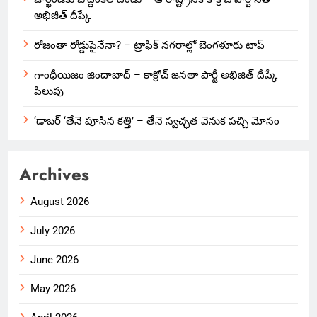
అభిజీత్ దీప్కే
రోజంతా రోడ్డుపైనేనా? – ట్రాఫిక్ నగరాల్లో బెంగళూరు టాప్
గాంధీయిజం జిందాబాద్ – కాక్రోచ్ జనతా పార్టీ అభిజిత్ దీప్కే
పిలుపు
‘డాబర్ ‘తేనె పూసిన కత్తి’ – తేనె స్వచ్ఛత వెనుక పచ్చి మోసం
Archives
August 2026
July 2026
June 2026
May 2026