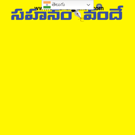
తెలుగు
www.sahanamvande.com