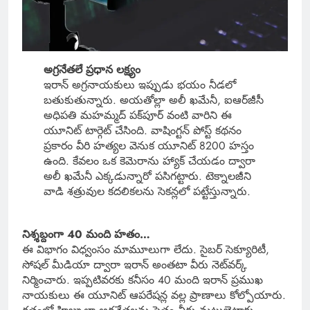
అగ్రనేతలే ప్రధాన లక్ష్యం
ఇరాన్ అగ్రనాయకులు ఇప్పుడు భయం నీడలో
బతుకుతున్నారు. అయతోల్లా అలీ ఖమేనీ, ఐఆర్‌జీసీ
అధిపతి మహమ్మద్ పక్‌పూర్ వంటి వారిని ఈ
యూనిట్ టార్గెట్ చేసింది. వాషింగ్టన్ పోస్ట్ కథనం
ప్రకారం వీరి హత్యల వెనుక యూనిట్ 8200 హస్తం
ఉంది. కేవలం ఒక కెమెరాను హ్యాక్ చేయడం ద్వారా
అలీ ఖమేనీ ఎక్కడున్నారో పసిగట్టారు. టెక్నాలజీని
వాడి శత్రువుల కదలికలను సెకన్లలో పట్టేస్తున్నారు.
నిశ్శబ్దంగా 40 మంది హతం…
ఈ విభాగం విధ్వంసం మామూలుగా లేదు. సైబర్ సెక్యూరిటీ,
సోషల్ మీడియా ద్వారా ఇరాన్ అంతటా వీరు నెట్‌వర్క్
నిర్మించారు. ఇప్పటివరకు కనీసం 40 మంది ఇరాన్ ప్రముఖ
నాయకులు ఈ యూనిట్ ఆపరేషన్ల వల్ల ప్రాణాలు కోల్పోయారు.