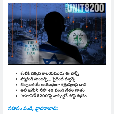
కంటికి చిక్కని కాలయముడు ఈ ఫోర్స్
హ్యాకింగ్ హంటర్స్… సైలెంట్ మర్డర్స్
టెక్నాలజీయే ఆయుధంగా శత్రువులపై దాడి
అలీ ఖమేనీ ‌సహా 40 మంది నేతల హతం
‘యూనిట్ 8200’పై వాషింగ్టన్ పోస్ట్ కథనం
సహనం వందే, హైదరాబాద్: