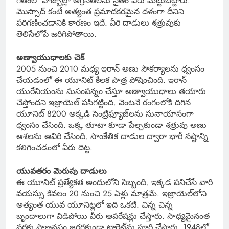
గతంలో హిజ్బుల్లా అగ్రనేతలను సైతం వీరు మట్టుబెట్టారు.
మొస్సాద్‌ కంటే అత్యంత ప్రమాదకరమైన దళంగా దీనిని
పరిగణించడానికి కారణం ఇదే. వీరి దాడులు శత్రువుకు
తెలిసేలోపే జరిగిపోతాయి.
అణ్వాయుధాలకు చెక్
2005 నుంచి 2010 మధ్య ఇరాన్ అణు సౌకర్యాలను ధ్వంసం
చేయడంలో ఈ యూనిట్ కీలక పాత్ర పోషించింది. ఇరాన్
యురేనియంను సుసంపన్నం చేస్తూ అణ్వాయుధాలు తయారు
చేస్తోందని ఇజ్రాయెల్ పసిగట్టింది. వెంటనే రంగంలోకి దిగిన
యూనిట్ 8200 అక్కడి సెంట్రిఫ్యూజ్‌లను సునాయాసంగా
ధ్వంసం చేసింది. ఒక్క తూటా కూడా పేల్చకుండా శత్రువు అణు
ఆశలను ఆవిరి చేసింది. సాంకేతిక దాడుల ద్వారా భారీ నష్టాన్ని
కలిగించడంలో వీరు దిట్ట.
యువతరం మెరుపు దాడులు
ఈ యూనిట్ ప్రత్యేకత అందులోని సిబ్బంది. ఇక్కడ పనిచేసే వారి
వయస్సు కేవలం 20 నుంచి 25 ఏళ్లు మాత్రమే. ఇజ్రాయెల్‌లోని
అత్యంత యువ యూనిట్లలో ఇది ఒకటి. చిన్న చిన్న
బృందాలుగా విడిపోయి వీరు ఆపరేషన్లు చేస్తారు. సాధ్యమైనంత
వరకు ప్రాణనష్టం జరగకుండా టార్గెట్‌ను పూర్తి చేస్తారు. 1948లో