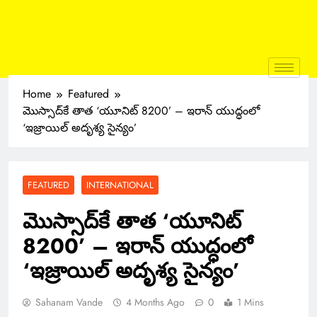
Home
Featured
మొస్సాద్‌కే తాత ‘యూనిట్ 8200’ – ఇరాన్ యుద్ధంలో
‘ఇజ్రాయిల్ అదృశ్య సైన్యం’
FEATURED
INTERNATIONAL
మొస్సాద్‌కే తాత ‘యూనిట్
8200’ – ఇరాన్ యుద్ధంలో
‘ఇజ్రాయిల్ అదృశ్య సైన్యం’
Sahanam Vande
4 Months Ago
0
1 Mins