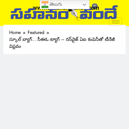
తెలుగు
www.sahanamvande.com
Home
Featured
స్కూల్ బ్యాగ్… సీఈఓ ట్యాగ్ – రన్‌వైజ్ ఏఐ కంపెనీతో టీనేజీ
విప్లవం