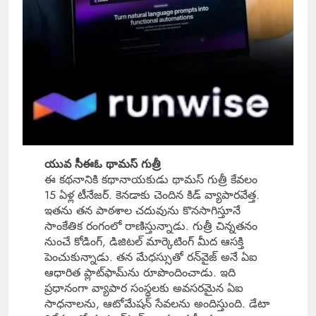
యువ సీఈఓ థామస్ గుత్రీ
ఈ కథనానికి కథానాయకుడు థామస్ గుత్రీ కేవలం
15 ఏళ్ల టీనేజర్. కెనడాకు చెందిన కిడ్ వ్యాపారవేత్త.
ఇతను తన పాఠశాల చదువును కొనసాగిస్తూనే
సాంకేతిక రంగంలో రాణిస్తున్నాడు. గుత్రీ చిన్నతనం
నుంచే కోడింగ్, డిజిటల్ మార్కెటింగ్ మీద ఆసక్తి
పెంచుకున్నాడు. తన మేధస్సుతో రన్‌వైజ్ అనే ఏఐ
ఆధారిత ప్లాట్‌ఫామ్‌ను రూపొందించాడు. ఇది
ప్రధానంగా వ్యాపార సంస్థలకు అవసరమైన ఏఐ
సాధనాలను, ఆటోమేషన్ సేవలను అందిస్తుంది. డేటా