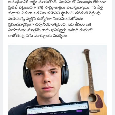
అనుభవానికి అర్థం మారుతోంది. వయసుతో సంబంధం లేకుండా
ప్రతిభే పెట్టుబడిగా కొత్త సామ్రాజ్యాలు వెలుస్తున్నాయి. 15 ఏళ్ల
కుర్రాడు ఏకంగా ఒక ఏఐ కంపెనీని స్థాపించి తనకంటే రెట్టింపు
వయసున్న వ్యక్తిని ఉద్యోగిగా నియమించుకోవడం
ప్రపంచవ్యాప్తంగా చర్చనీయాంశమైంది. ఇది కేవలం ఒక
నియామకం మాత్రమే కాదు భవిష్యత్తు ఉపాధి రంగంలో
రాబోతున్న పెను మార్పులకు నిదర్శనం.