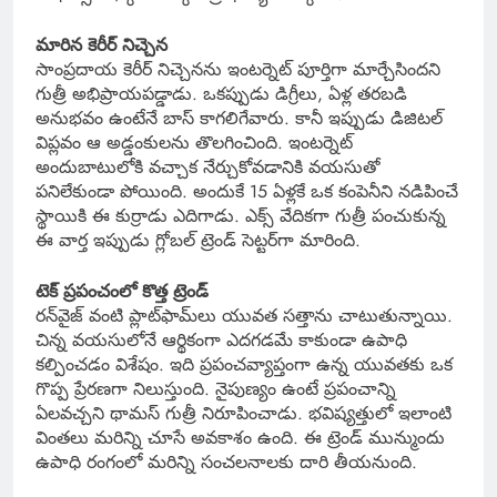
మారిన కెరీర్ నిచ్చెన
సాంప్రదాయ కెరీర్ నిచ్చెనను ఇంటర్నెట్ పూర్తిగా మార్చేసిందని
గుత్రీ అభిప్రాయపడ్డాడు. ఒకప్పుడు డిగ్రీలు, ఏళ్ల తరబడి
అనుభవం ఉంటేనే బాస్ కాగలిగేవారు. కానీ ఇప్పుడు డిజిటల్
విప్లవం ఆ అడ్డంకులను తొలగించింది. ఇంటర్నెట్
అందుబాటులోకి వచ్చాక నేర్చుకోవడానికి వయసుతో
పనిలేకుండా పోయింది. అందుకే 15 ఏళ్లకే ఒక కంపెనీని నడిపించే
స్థాయికి ఈ కుర్రాడు ఎదిగాడు. ఎక్స్‌ వేదికగా గుత్రీ పంచుకున్న
ఈ వార్త ఇప్పుడు గ్లోబల్ ట్రెండ్ సెట్టర్‌గా మారింది.
టెక్ ప్రపంచంలో కొత్త ట్రెండ్
రన్‌వైజ్ వంటి ప్లాట్‌ఫామ్‌లు యువత సత్తాను చాటుతున్నాయి.
చిన్న వయసులోనే ఆర్థికంగా ఎదగడమే కాకుండా ఉపాధి
కల్పించడం విశేషం. ఇది ప్రపంచవ్యాప్తంగా ఉన్న యువతకు ఒక
గొప్ప ప్రేరణగా నిలుస్తుంది. నైపుణ్యం ఉంటే ప్రపంచాన్ని
ఏలవచ్చని థామస్ గుత్రీ నిరూపించాడు. భవిష్యత్తులో ఇలాంటి
వింతలు మరిన్ని చూసే అవకాశం ఉంది. ఈ ట్రెండ్ మున్ముందు
ఉపాధి రంగంలో మరిన్ని సంచలనాలకు దారి తీయనుంది.