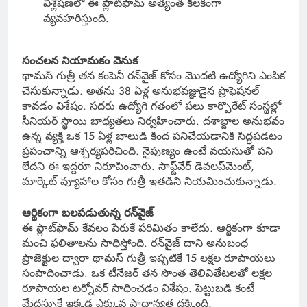
విశ్లేషణలో ఈ ప్లాట్‌ఫామ్ అత్యంత కీలకంగా
వ్యవహరిస్తుంది.
సంచలన నియామకం వెనుక
థామస్ గుత్రీ తన కంపెనీ రన్‌వైజ్ కోసం మొదటి ఉద్యోగిని ఎంపిక
చేసుకున్నాడు. అతను 38 ఏళ్ల అనుభవజ్ఞుడైన ప్రొఫెషనల్
కావడం విశేషం. సదరు ఉద్యోగి గతంలో పలు కార్పొరేట్ సంస్థల్లో
సీనియర్ స్థాయి బాధ్యతలు నిర్వహించారు. దశాబ్దాల అనుభవం
ఉన్న వ్యక్తి ఒక 15 ఏళ్ల బాలుడి కింద పనిచేయడానికి సిద్ధపడటం
ప్రపంచాన్ని ఆశ్చర్యపరిచింది. నైపుణ్యం ఉంటే వయసుతో పని
లేదని ఈ ఇద్దరూ నిరూపించారు. సాఫ్ట్‌వేర్ డెవలప్‌మెంట్,
మార్కెట్ వ్యూహాల కోసం గుత్రీ ఇతడిని నియమించుకున్నాడు.
ఆర్థికంగా బలపడుతున్న రన్‌వైజ్
ఈ ప్లాట్‌ఫామ్ కేవలం పేరుకే పరిమితం కాలేదు. ఆర్థికంగా కూడా
మంచి ఫలితాలను సాధిస్తోంది. రన్‌వైజ్ దాని అనుబంధ
ప్రాజెక్టుల ద్వారా థామస్ గుత్రీ ఇప్పటికే 15 లక్షల రూపాయలు
సంపాదించాడు. ఒక టీనేజర్ తన సొంత తెలివితేటలతో లక్షల
రూపాయల టర్నోవర్ సాధించడం విశేషం. పెట్టుబడి కంటే
మేధస్సుకే ఇక్కడ ఎక్కువ ప్రాధాన్యత దక్కింది.