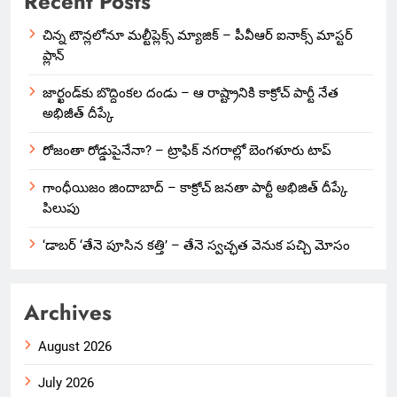
Recent Posts
చిన్న టౌన్లలోనూ మల్టీప్లెక్స్‌ మ్యాజిక్ – పీవీఆర్ ఐనాక్స్ మాస్టర్
ప్లాన్
జార్ఖండ్‌కు బొద్దింకల దండు – ఆ రాష్ట్రానికి కాక్రోచ్ పార్టీ నేత
అభిజీత్ దీప్కే
రోజంతా రోడ్డుపైనేనా? – ట్రాఫిక్ నగరాల్లో బెంగళూరు టాప్
గాంధీయిజం జిందాబాద్ – కాక్రోచ్ జనతా పార్టీ అభిజిత్ దీప్కే
పిలుపు
‘డాబర్ ‘తేనె పూసిన కత్తి’ – తేనె స్వచ్ఛత వెనుక పచ్చి మోసం
Archives
August 2026
July 2026