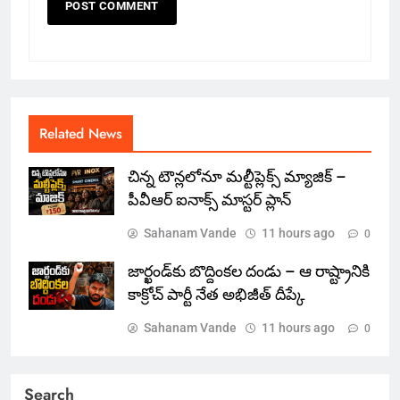
Related News
చిన్న టౌన్లలోనూ మల్టీప్లెక్స్‌ మ్యాజిక్ –
పీవీఆర్ ఐనాక్స్ మాస్టర్ ప్లాన్
Sahanam Vande
11 hours ago
0
జార్ఖండ్‌కు బొద్దింకల దండు – ఆ రాష్ట్రానికి
కాక్రోచ్ పార్టీ నేత అభిజీత్ దీప్కే
Sahanam Vande
11 hours ago
0
Search