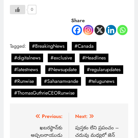
0
Share
Tagged:
#BreakingNews
#Canada
#digitalnews
#exclusive
#Headlines
#latestnews
#Newsupdate
#regularupdates
#Runwise
#Sahanamvande
#telugunews
#ThomasGuthrieCEORunwise
Previous:
Next:
ఖబరస్థాన్‌కు
పుస్తకం లేని ప్రపంచం –
అప్పలనాయుడు
చదువు మధ్యలో జెన్