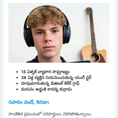
15 ఏళ్ళకే వ్యాపార సామ్రాజ్యం
38 ఏళ్ల వ్యక్తిని నియమించుకున్న యంగ్ స్టర్
రూపుమారుతున్న డిజిటల్ కెరీర్ గ్రాఫ్
వయసు అడ్డంకి కాదన్న కుర్రాడు
సహనం వందే, కెనడా:
సాంకేతిక ప్రపంచంలో సరిహద్దులు చెరిగిపోతున్నాయి.