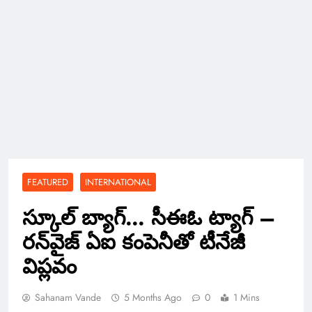
FEATURED
INTERNATIONAL
స్కూల్ బ్యాగ్… సీఈఓ ట్యాగ్ –
రన్‌వైజ్ ఏఐ కంపెనీతో టీనేజీ
విప్లవం
Sahanam Vande
5 Months Ago
0
1 Mins