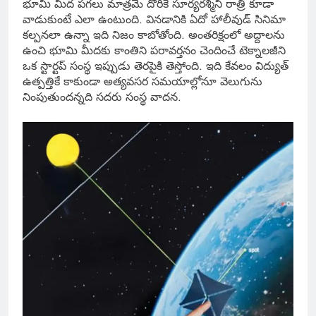
భూమి మీద పగలు మాత్రమే దొరికే సూర్యరశ్మిని రాత్రి కూడా
వాడుకుంటే ఎలా ఉంటుంది. వినడానికి ఏదో హాలీవుడ్ సినిమా
కల్పనలా ఉన్నా ఇది నిజం కాబోతోంది. అంతరిక్షంలో అద్దాలను
ఉంచి భూమి మీదకు కాంతిని పరావర్తనం చెందించే టెక్నాలజీని
ఒక స్టార్టప్ సంస్థ ఇప్పుడు తెరపైకి తెస్తోంది. ఇది కేవలం విద్యుత్
ఉత్పత్తికే కాకుండా అత్యవసర సమయాల్లోనూ వెలుగును
నింపుతుందన్నది సదరు సంస్థ వాదన.