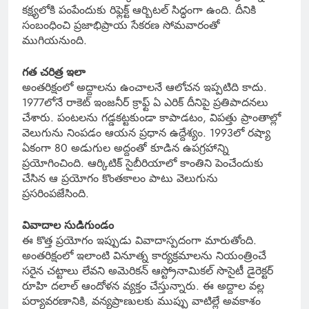
కక్ష్యలోకి పంపేందుకు రిఫ్లెక్ట్ ఆర్బిటల్ సిద్ధంగా ఉంది. దీనికి
సంబంధించి ప్రజాభిప్రాయ సేకరణ సోమవారంతో
ముగియనుంది.
గత చరిత్ర ఇలా
అంతరిక్షంలో అద్దాలను ఉంచాలనే ఆలోచన ఇప్పటిది కాదు.
1977లోనే రాకెట్ ఇంజనీర్ క్రాఫ్ట్ ఏ ఎరిక్ దీనిపై ప్రతిపాదనలు
చేశారు. పంటలను గడ్డకట్టకుండా కాపాడటం, విపత్తు ప్రాంతాల్లో
వెలుగును నింపడం ఆయన ప్రధాన ఉద్దేశ్యం. 1993లో రష్యా
ఏకంగా 80 అడుగుల అద్దంతో కూడిన ఉపగ్రహాన్ని
ప్రయోగించింది. ఆర్కిటిక్ సైబీరియాలో కాంతిని పెంచేందుకు
చేసిన ఆ ప్రయోగం కొంతకాలం పాటు వెలుగును
ప్రసరింపజేసింది.
వివాదాల సుడిగుండం
ఈ కొత్త ప్రయోగం ఇప్పుడు వివాదాస్పదంగా మారుతోంది.
అంతరిక్షంలో ఇలాంటి వినూత్న కార్యక్రమాలను నియంత్రించే
సరైన చట్టాలు లేవని అమెరికన్ ఆస్ట్రోనామికల్ సొసైటీ డైరెక్టర్
రూహి దలాల్ ఆందోళన వ్యక్తం చేస్తున్నారు. ఈ అద్దాల వల్ల
పర్యావరణానికి, వన్యప్రాణులకు ముప్పు వాటిల్లే అవకాశం