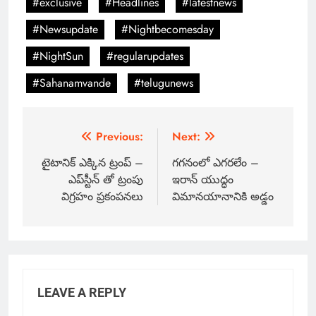
#exclusive
#Headlines
#latestnews
#Newsupdate
#Nightbecomesday
#NightSun
#regularupdates
#Sahanamvande
#telugunews
Previous:
Next:
టైటానిక్ ఎక్కిన ట్రంప్ –
గగనంలో ఎగరలేం –
ఎప్‌స్టీన్ తో ట్రంపు
ఇరాన్ యుద్ధం
విగ్రహం‌ ప్రకంపనలు
విమానయానానికి అడ్డం
LEAVE A REPLY