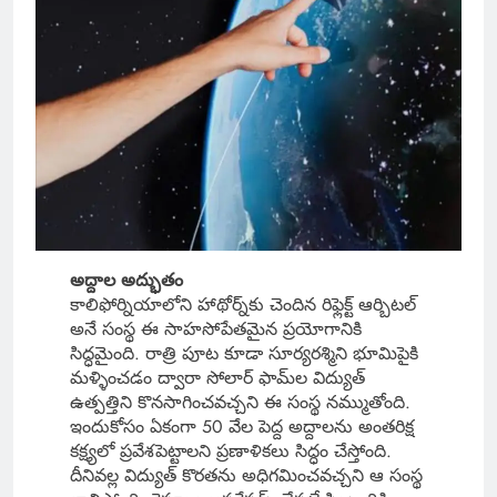
అద్దాల అద్భుతం
కాలిఫోర్నియాలోని హాథోర్న్‌కు చెందిన రిఫ్లెక్ట్ ఆర్బిటల్
అనే సంస్థ ఈ సాహసోపేతమైన ప్రయోగానికి
సిద్ధమైంది. రాత్రి పూట కూడా సూర్యరశ్మిని భూమిపైకి
మళ్ళించడం ద్వారా సోలార్ ఫామ్‌ల విద్యుత్
ఉత్పత్తిని కొనసాగించవచ్చని ఈ సంస్థ నమ్ముతోంది.
ఇందుకోసం ఏకంగా 50 వేల పెద్ద అద్దాలను అంతరిక్ష
కక్ష్యలో ప్రవేశపెట్టాలని ప్రణాళికలు సిద్ధం చేస్తోంది.
దీనివల్ల విద్యుత్ కొరతను అధిగమించవచ్చని ఆ సంస్థ