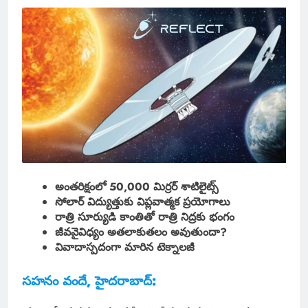
అంతరిక్షంలో 50,000 మిర్రర్ శాటిలైట్స్
సోలార్ విద్యుత్తుకు విప్లవాత్మక ప్రయోగాలు
రాత్రి సూర్యుడి కాంతితో రాత్రి నిద్రకు భంగం
జీవవైవిధ్యం అతలాకుతలం అవుతుందా?
వివాదాస్పదంగా మారిన టెక్నాలజీ
సహనం వందే, హైదరాబాద్: