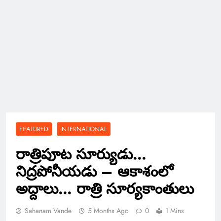
FEATURED
INTERNATIONAL
రాత్రిపూట సూర్యుడు…
నిద్రపోనీయడు – ఆకాశంలో
అద్దాలు… రాత్రి సూర్యకాంతులు
Sahanam Vande
5 Months Ago
0
1 Mins