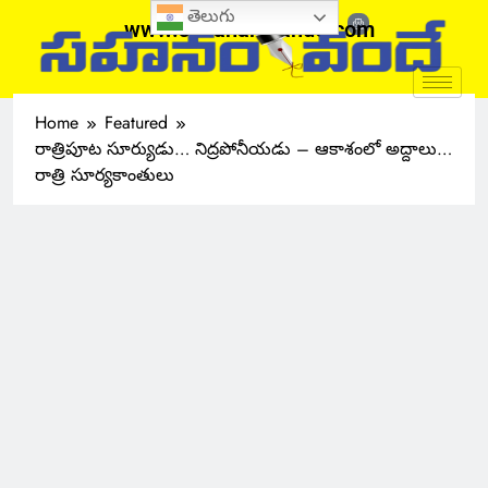
తెలుగు
www.sahanamvande.com
Home
Featured
రాత్రిపూట సూర్యుడు… నిద్రపోనీయడు – ఆకాశంలో అద్దాలు…
రాత్రి సూర్యకాంతులు