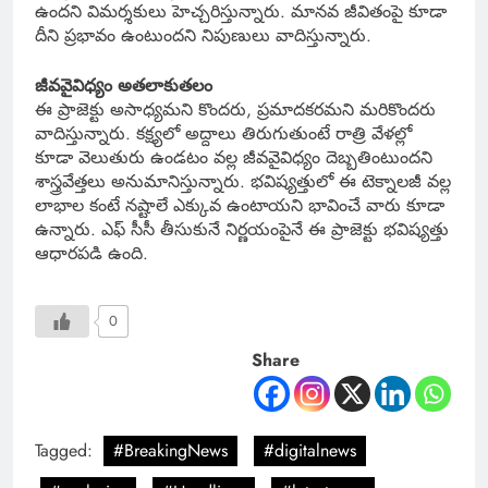
ఉందని విమర్శకులు హెచ్చరిస్తున్నారు. మానవ జీవితంపై కూడా
దీని ప్రభావం ఉంటుందని నిపుణులు వాదిస్తున్నారు.
జీవవైవిధ్యం అతలాకుతలం
ఈ ప్రాజెక్టు అసాధ్యమని కొందరు, ప్రమాదకరమని మరికొందరు
వాదిస్తున్నారు. కక్ష్యలో అద్దాలు తిరుగుతుంటే రాత్రి వేళల్లో
కూడా వెలుతురు ఉండటం వల్ల జీవవైవిధ్యం దెబ్బతింటుందని
శాస్త్రవేత్తలు అనుమానిస్తున్నారు. భవిష్యత్తులో ఈ టెక్నాలజీ వల్ల
లాభాల కంటే నష్టాలే ఎక్కువ ఉంటాయని భావించే వారు కూడా
ఉన్నారు. ఎఫ్ సీసీ తీసుకునే నిర్ణయంపైనే ఈ ప్రాజెక్టు భవిష్యత్తు
ఆధారపడి ఉంది.
0
Share
Tagged:
#BreakingNews
#digitalnews