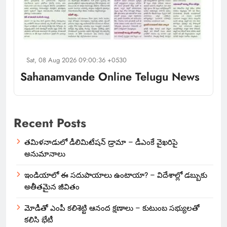
Sat, 08 Aug 2026 09:00:36 +0530
Sahanamvande Online Telugu News
Recent Posts
తమిళనాడులో డీలిమిటేషన్ డ్రామా – డీఎంకే వైఖరిపై
అనుమానాలు
ఇండియాలో‌ ఈ సదుపాయాలు ఉంటాయా? – విదేశాల్లో డబ్బుకు
అతీతమైన జీవితం
మోడీతో ఎంపీ కలిశెట్టి ఆనంద క్షణాలు – కుటుంబ సభ్యులతో
కలిసి భేటీ