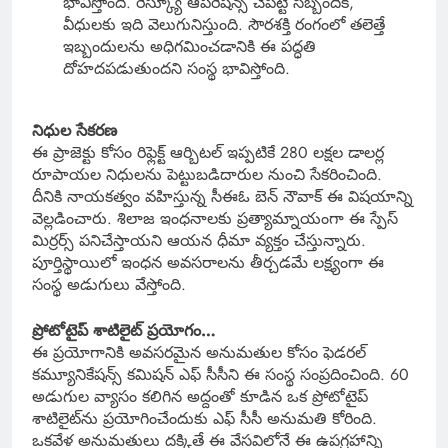
భావిస్తోంది. రెస్క్యూ ఆపరేషన్స్ చేపట్టే సిబ్బందికి,
వీధులకు ఇది వెలుగునిస్తుంది. సౌరశక్తి రంగంలో తలెత్తే
ఇబ్బందులను అధిగమించడానికి ఈ పద్ధతి
దోహదపడుతుందని సంస్థ భావిస్తోంది.
నిధుల సేకరణ
ఈ ప్రాజెక్టు కోసం రిఫ్లెక్ట్ ఆర్బిటల్ ఇప్పటికే 280 లక్షల డాలర్ల
రూపాయల నిధులను పెట్టుబడిదారుల నుంచి సేకరించింది.
దీనికి నాయకత్వం వహిస్తున్న సీఈఓ బెన్ నౌవాక్ ఈ విషయాన్ని
వెల్లడించారు. శిలాజ ఇంధనాలకు ప్రత్యామ్నాయంగా ఈ స్పేస్
మిర్రర్స్ పనిచేస్తాయని ఆయన ధీమా వ్యక్తం చేస్తున్నారు.
పూర్తిస్థాయిలో ఇంధన అవసరాలను తీర్చడమే లక్ష్యంగా ఈ
సంస్థ అడుగులు వేస్తోంది.
ప్రోటోటైప్ శాటిలైట్‌ ప్రయోగం…
ఈ ప్రయోగానికి అవసరమైన అనుమతుల కోసం ఫెడరల్
కమ్యూనికేషన్స్ కమిషన్ ఎఫ్ సీసీని ఈ సంస్థ సంప్రదించింది. 60
అడుగుల వ్యాసం కలిగిన అద్దంతో కూడిన ఒక ప్రోటోటైప్
శాటిలైట్‌ను ప్రయోగించేందుకు ఎఫ్ సీసీ అనుమతి కోరింది.
ఒకవేళ అనుమతులు దక్కితే ఈ వేసవిలోనే ఈ ఉపగ్రహాన్ని