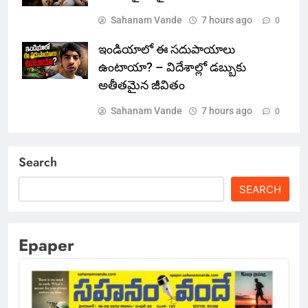
Sahanam Vande
7 hours ago
0
ఇండియాలో‌ ఈ సదుపాయాలు
ఉంటాయా? – విదేశాల్లో డబ్బుకు
అతీతమైన జీవితం
Sahanam Vande
7 hours ago
0
Search
SEARCH
Epaper