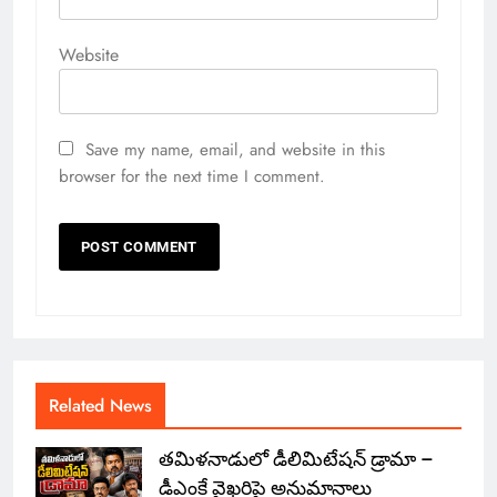
Website
Save my name, email, and website in this
browser for the next time I comment.
Related News
తమిళనాడులో డీలిమిటేషన్ డ్రామా –
డీఎంకే వైఖరిపై అనుమానాలు