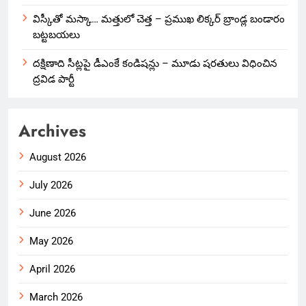
విస్కీతో మస్కా… మత్తులో చెత్త – ప్రముఖ లిక్కర్ బ్రాండ్ల బండారం
బట్టబయలు
దక్షిణాది సీట్లపై డీఎంకే కండిషన్లు – మూడు షరతులు విధించిన
ద్రవిడ పార్టీ
Archives
August 2026
July 2026
June 2026
May 2026
April 2026
March 2026