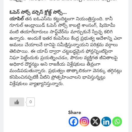
ఓపెన్ సోర్స్ వర్సెస్ క్లోజ్డ్ సోర్స్…
యాపిల్
తన ఐఓఎస్‌ను కట్టుదిట్టంగా నియంత్రిస్తుంది. కానీ
గూగుల్ ఆండ్రాయిడ్ ఓపెన్ సోర్స్ కాబట్టి శాంసంగ్‌, షియోమీ
వంటి తయారీదారులు సాఫ్ట్‌వేర్‌ను మార్చుకునే స్వేచ్ఛ కలిగి
ఉన్నారు. అందుకే ఇతర కంపెనీలు కేంద్ర ప్రభుత్వ ఆదేశాన్ని ఎలా
అమలు చేయాలనే దానిపై సమీక్షిస్తున్నాయని పరిశ్రమ వర్గాలు
తెలిపాయి. ఈ యాప్ ద్వారా చట్టబద్ధమైన ఫోన్లన్నింటిపైనా
నిఘా పెట్టేందుకు ప్రయత్నించడం, పౌరుల వ్యక్తిగత జీవితాలపై
అధికార దౌర్జన్యం అని రాజకీయ విశ్లేషకులు తీవ్రంగా
మండిపడుతున్నారు. ప్రభుత్వం తాత్కాలికంగా వెనక్కు తగ్గినట్లు
కనిపించినప్పటికీ వీటిని ప్రోత్సహించాలని భావిస్తున్నట్లు
విశ్లేషకులు వ్యాఖ్యానిస్తున్నారు.
0
Share