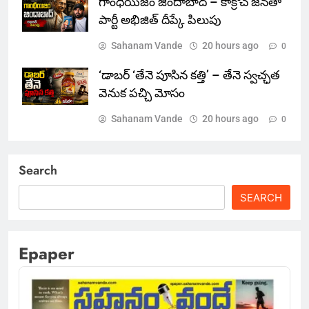
గాంధీయిజం జిందాబాద్ – కాక్రోచ్ జనతా
పార్టీ అభిజిత్ దీప్కే పిలుపు
Sahanam Vande
20 hours ago
0
‘డాబర్ ‘తేనె పూసిన కత్తి’ – తేనె స్వచ్ఛత
వెనుక పచ్చి మోసం
Sahanam Vande
20 hours ago
0
Search
SEARCH
Epaper