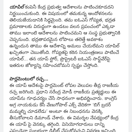
యాపిల్
కంపెనీ కేంద్ర ప్రభుత్వ ఆదేశాలను పాటించకూడదని
నిర్ణయించుకుంది. ఈ విషయంలో తమకున్న ఆందోళనలను
తెలియజేయడానికి సిద్ధమైంది. తమ ఐఓఎస్‌ గోప్యత, భద్రత
ప్రమాణాలకు విరుద్ధంగా ఉండటం వలన ప్రపంచంలో ఎక్కడా
తాము ఇలాంటి ఆదేశాలను పాటించమని ఆ సంస్థ ప్రభుత్వానికి
చెప్పనుంది. భద్రతాపరమైన లోపాలు తలెత్తే అవకాశం
ఉన్నందున తాము ఈ ఆదేశాన్ని అమలు చేయలేమని యాపిల్
ఖచ్చితంగా చెబుతోంది. గోప్యతపై కఠిన నియంత్రణలు పాటించే
యాపిల్… తన యాప్ స్టోర్, ప్రొప్రైటరీ ఐఓఎస్‌ సాఫ్ట్‌వేర్‌పై
ఇతరుల జోక్యాన్ని సహించబోమని స్పష్టం చేస్తోంది.
పార్లమెంటులో రచ్చ…
ఈ యాప్ ఆదేశంపై పార్లమెంట్‌ లోపల వెలుపల తీవ్ర రాజకీయ
రచ్చ జరిగింది. ప్రధాని నరేంద్ర మోడీ రాజకీయ ప్రత్యర్థులు ఈ
యాప్‌ను గూఢచర్యం చేసే సాధనంగా అభివర్ణించారు. కాంగ్రెస్
అగ్ర నాయకుడు కేసీ వేణుగోపాల్ ఎక్స్ వేదికగా ‘బిగ్ బ్రదర్
మమ్మల్ని చూడలేడు’ అంటూ ఈ నిబంధనను వెనక్కి
తీసుకోవాలని డిమాండ్‌ చేశారు. ఈ విమర్శల నేపథ్యంలో కేంద్ర
ఈ యాప్ పై వెనక్కు తగ్గింది. వినియోగదారులు దాన్ని
ఎప్పుడైనా సులభంగా డిలీట్ చేసుకోవచ్చని వివరణ ఇచ్చింది.