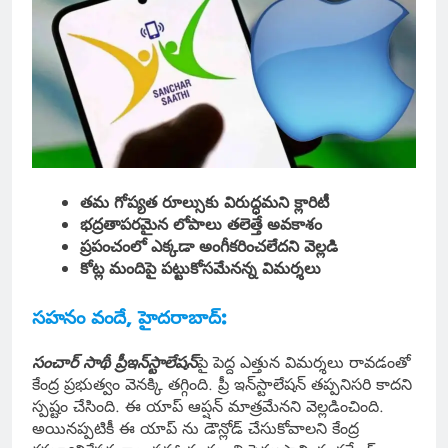
తమ గోప్యత రూల్సుకు విరుద్ధమని క్లారిటీ
భద్రతాపరమైన లోపాలు తలెత్తే అవకాశం
ప్రపంచంలో ఎక్కడా అంగీకరించలేదని వెల్లడి
కోట్ల మందిపై పట్టుకోసమేనన్న విమర్శలు
సహనం వందే, హైదరాబాద్:
సంచార్ సాథీ
ప్రీఇన్‌స్టాలేషన్‌
పై పెద్ద ఎత్తున విమర్శలు రావడంతో
కేంద్ర ప్రభుత్వం వెనక్కి తగ్గింది. ప్రీ ఇన్‌స్టాలేషన్‌ తప్పనిసరి కాదని
స్పష్టం చేసింది. ఈ యాప్ ఆప్షన్ మాత్రమేనని వెల్లడించింది.
అయినప్పటికీ ఈ యాప్ ను డౌన్లోడ్ చేసుకోవాలని కేంద్ర