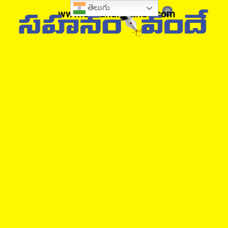
తెలుగు
www.sahanamvande.com