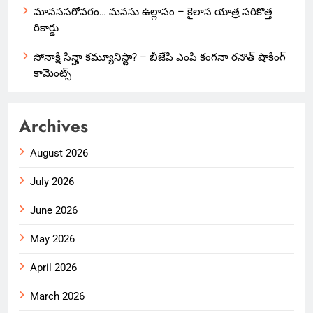
మానససరోవరం… మనసు ఉల్లాసం – కైలాస యాత్ర సరికొత్త
రికార్డు
సోనాక్షి సిన్హా కమ్యూనిస్టా? – బీజేపీ ఎంపీ కంగనా రనౌత్ షాకింగ్
కామెంట్స్
Archives
August 2026
July 2026
June 2026
May 2026
April 2026
March 2026