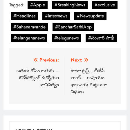
Tagged:
#Apple
#BreakingNews
#exclusive
#Headlines
#latestnews
#Newsupdate
#Sahanamvande
#SancharSathiApp
#telangananews
#telugunews
#సంచార్ సాథీ
Previous:
Next:
బతుకు కోసం బతుకు –
టాటా ట్రస్ట్… బీజేపీ
ఔట్‌సోర్సింగ్‌ ఉద్యోగుల
లూట్ – కాషాయం
బానిసత్వం
ఖజానాకు గుట్టలుగా
నిధులు