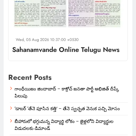
Wed, 05 Aug 2026 10:37:00 +0530
Sahanamvande Online Telugu News
Recent Posts
గాంధీయిజం జిందాబాద్ – కాక్రోచ్ జనతా పార్టీ అభిజిత్ దీప్కే
పిలుపు
‘డాబర్ ‘తేనె పూసిన కత్తి’ – తేనె స్వచ్ఛత వెనుక పచ్చి మోసం
బీహారులో భగ్గుమన్న విద్యార్థి లోకం – జైళ్లలోని విద్యార్థుల
విడుదలకు డిమాండ్