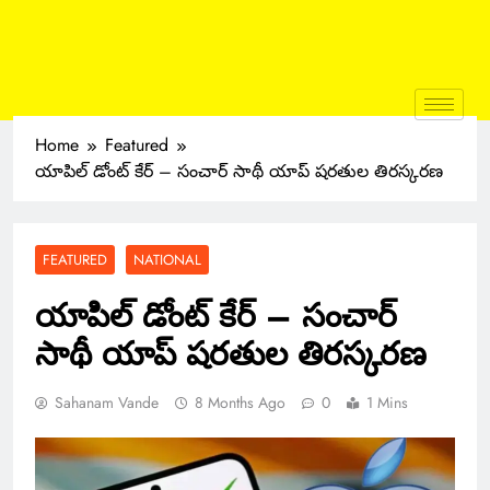
Home
Featured
యాపిల్‌ డోంట్ కేర్ – సంచార్ సాథీ యాప్ షరతుల తిరస్కరణ
FEATURED
NATIONAL
యాపిల్‌ డోంట్ కేర్ – సంచార్
సాథీ యాప్ షరతుల తిరస్కరణ
Sahanam Vande
8 Months Ago
0
1 Mins