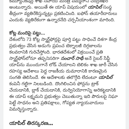
కమ్యూనికేషన్ల శాఖ సహాయ మంత్రి పెమ్మసాని చంద్రశేఖర్
అంటున్నారు. అయితే ఈ యాప్ విషయంలో
యాపిల్‌
సంస్థ
తీవ్రంగా వ్యతిరేకిస్తున్నట్లు ప్రకటించింది. ఐఫోన్ తయారీదారులు
ఎందుకు వ్యతిరేకంగా ఉన్నారనేది చర్చనీయాంశంగా మారింది.
కోట్ల మందిపై పట్టు…
దేశంలోని 73 కోట్ల స్మార్ట్‌ఫోన్లపై పూర్తి పట్టు సాధించే దిశగా కేంద్ర
ప్రభుత్వం వేసిన అడుగు ప్రపంచ టెక్నాలజీ దిగ్గజాలను
కలవరానికి గురిచేస్తోంది. భారతదేశంలో విక్రయించే ప్రతి
స్మార్ట్‌ఫోన్‌లోనూ తప్పనిసరిగా
సంచార్ సాథీ
అనే సైబర్‌ సేఫ్టీ
యాప్‌ను ముందుగానే లోడ్ చేయాలని టెలికం శాఖ జారీ చేసిన
రహస్య ఆదేశాలు పెద్ద రాజకీయ దుమారానికి కారణమైన
సంగతి తెలిసిందే. ఈ ఆదేశాలకు తలొగ్గేది లేదంటూ
యాపిల్
కంపెనీ గట్టిగా నిలబడింది. దొంగిలించిన ఫోన్లను ట్రాక్
చేయడానికి, బ్లాక్ చేయడానికి, దుర్వినియోగాన్ని అరికట్టడానికి
ఈ యాప్ లక్ష్మమని ప్రభుత్వం చెబుతున్నా ఇది పౌరులపై నిఘా
పెట్టే సాధనం అని ప్రతిపక్షాలు, గోప్యత న్యాయవాదులు
విమర్శిస్తున్నారు.
యాపిల్‌ తిరస్కరణ…