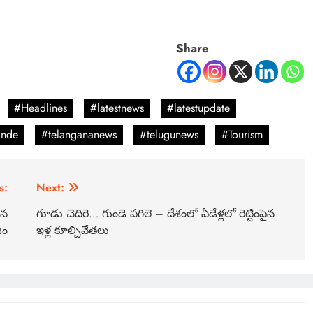
Share
#Headlines
#latestnews
#latestupdate
ande
#telangananews
#telugunews
#Tourism
s:
Next:
ిన
గూడు చెదిరె… గుండె పగిలె – దేశంలో ఏడేళ్లలో రెట్టింపైన
జం
ఇళ్ల కూల్చివేతలు