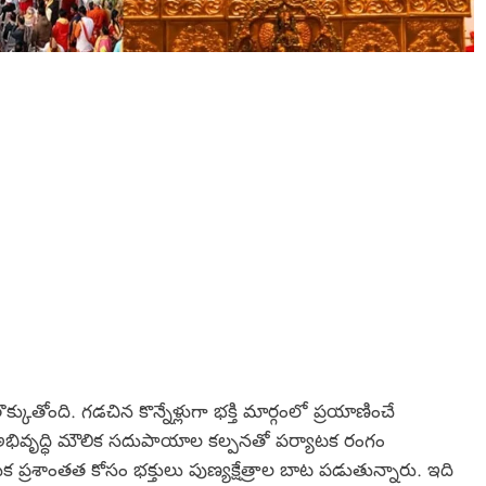
ుతోంది. గడచిన కొన్నేళ్లుగా భక్తి మార్గంలో ప్రయాణించే
భివృద్ధి మౌలిక సదుపాయాల కల్పనతో పర్యాటక రంగం
్రశాంతత కోసం భక్తులు పుణ్యక్షేత్రాల బాట పడుతున్నారు. ఇది