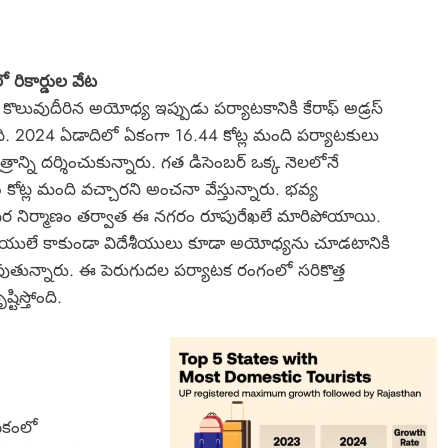
రికార్డుల వేట
ా కొలువుదీరిన అయోధ్య ఇప్పుడు పర్యాటకానికి కేరాఫ్ అడ్రస్
ి. 2024 ఏడాదిలో ఏకంగా 16.44 కోట్ల మంది పర్యాటకులు
ేత్రాన్ని దర్శించుకున్నారు. గత డిసెంబర్ ఒక్క నెలలోనే
కోట్ల మంది వచ్చారని అంచనా వేస్తున్నారు. భవ్య
 నిర్మాణం తర్వాత ఈ నగరం రూపురేఖలే మారిపోయాయి.
శీయులే కాకుండా విదేశీయులు కూడా అయోధ్యను చూడటానికి
పుతున్నారు. ఈ పెరుగుదల పర్యాటక రంగంలో సరికొత్త
్టిస్తోంది.
టకంలో