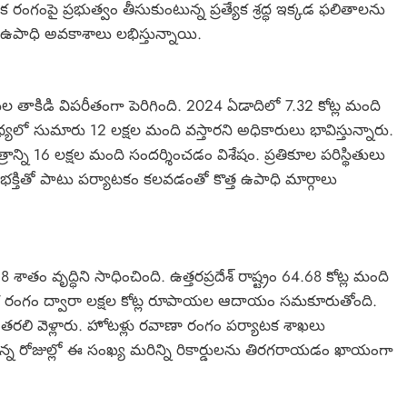
గంపై ప్రభుత్వం తీసుకుంటున్న ప్రత్యేక శ్రద్ధ ఇక్కడ ఫలితాలను
గా ఉపాధి అవకాశాలు లభిస్తున్నాయి.
ల తాకిడి విపరీతంగా పెరిగింది. 2024 ఏడాదిలో 7.32 కోట్ల మంది
యలో సుమారు 12 లక్షల మంది వస్తారని అధికారులు భావిస్తున్నారు.
్రాన్ని 16 లక్షల మంది సందర్శించడం విశేషం. ప్రతికూల పరిస్థితులు
 భక్తితో పాటు పర్యాటకం కలవడంతో కొత్త ఉపాధి మార్గాలు
తం వృద్ధిని సాధించింది. ఉత్తరప్రదేశ్ రాష్ట్రం 64.68 కోట్ల మంది
యాటక రంగం ద్వారా లక్షల కోట్ల రూపాయల ఆదాయం సమకూరుతోంది.
లకు తరలి వెళ్లారు. హోటళ్లు రవాణా రంగం పర్యాటక శాఖలు
ున్న రోజుల్లో ఈ సంఖ్య మరిన్ని రికార్డులను తిరగరాయడం ఖాయంగా