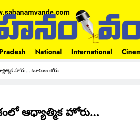
.sahanamvande.com
Pradesh
National
International
Cine
 ఆధ్యాత్మిక హోరు… టూరిజం జోరు
దేశంలో ఆధ్యాత్మిక హోరు…