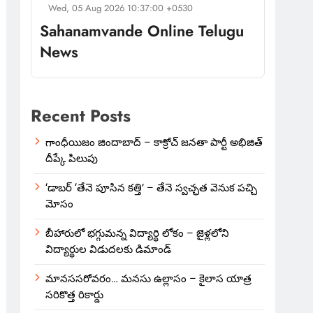
Wed, 05 Aug 2026 10:37:00 +0530
Sahanamvande Online Telugu
News
Recent Posts
గాంధీయిజం జిందాబాద్ – కాక్రోచ్ జనతా పార్టీ అభిజిత్
దీప్కే పిలుపు
‘డాబర్ ‘తేనె పూసిన కత్తి’ – తేనె స్వచ్ఛత వెనుక పచ్చి
మోసం
బీహారులో భగ్గుమన్న విద్యార్థి లోకం – జైళ్లలోని
విద్యార్థుల విడుదలకు డిమాండ్
మానససరోవరం… మనసు ఉల్లాసం – కైలాస యాత్ర
సరికొత్త రికార్డు