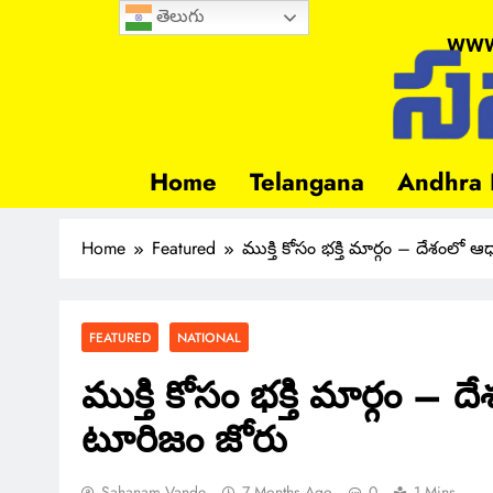
తెలుగు
www
Home
Telangana
Andhra 
Home
Featured
ముక్తి కోసం భక్తి మార్గం – దేశంలో
FEATURED
NATIONAL
ముక్తి కోసం భక్తి మార్గం – 
టూరిజం జోరు
Sahanam Vande
7 Months Ago
0
1 Mins