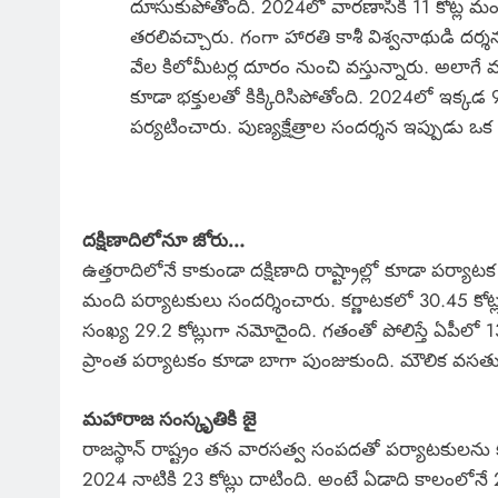
దూసుకుపోతోంది. 2024లో వారణాసికి 11 కోట్ల మ
తరలివచ్చారు. గంగా హారతి కాశీ విశ్వనాథుడి దర్శ
వేల కిలోమీటర్ల దూరం నుంచి వస్తున్నారు. అలా
కూడా భక్తులతో కిక్కిరిసిపోతోంది. 2024లో ఇక్కడ 
పర్యటించారు. పుణ్యక్షేత్రాల సందర్శన ఇప్పుడు ఒక ట
దక్షిణాదిలోనూ జోరు…
ఉత్తరాదిలోనే కాకుండా దక్షిణాది రాష్ట్రాల్లో కూడా పర్
మంది పర్యాటకులు సందర్శించారు. కర్ణాటకలో 30.45 కోట్ల
సంఖ్య 29.2 కోట్లుగా నమోదైంది. గతంతో పోలిస్తే ఏపీలో 13
ప్రాంత పర్యాటకం కూడా బాగా పుంజుకుంది. మౌలిక వసతు
మహారాజ సంస్కృతికి జై
రాజస్థాన్ రాష్ట్రం తన వారసత్వ సంపదతో పర్యాటకులను కట
2024 నాటికి 23 కోట్లు దాటింది. అంటే ఏడాది కాలంలోన