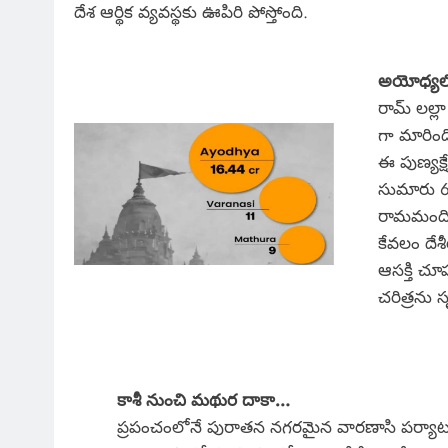
దేశ ఆర్థిక వ్యవస్థకు ఊపిరి పోస్తోంది.
అయోధ్యలో 
రామ్ లల్ల
గా మారింద
ఈ పుణ్యక్ష
సుమారు 6 
రామమందిర
కేవలం దే
ఆసక్తి చూ
చరిత్రను సృష
కాశీ నుంచి మథుర దాకా…
ప్రపంచంలోనే పురాతన నగరమైన వారణాసి పర్యా