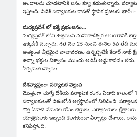
అందాలను చూడటానికి జనం క్యూ కడుతున్నారు. పర్యాటక రం
ఇస్తోంది. విదేశీ పర్యాటకుల రాకతో స్థానిక ప్రజలకు భారీ
మధ్యప్రదేశ్ లో భక్తి ప్రభంజనం…
మధ్యప్రదేశ్ లోని ఉజ్జయిని మహకాళేశ్వర ఆలయానికి భక్తు
ఇక్కడికి వచ్చారు. గత నెల 25 నుంచి ఈనెల 5వ తేదీ మధ్
అత్యంత తీవ్రమైన వాతావరణం ఉన్నప్పటికీ కేదార్ నాథ్ క్షేత
ఉన్నా భక్తుల విశ్వాసం ముందు అవేవీ అడ్డుకావడం లేదు.
ఏర్పడుతున్నాయి.
దేశవ్యాప్తంగా పర్యాటక వెల్లువ
మొత్తంగా చూస్తే దేశీయ పర్యాటక రంగం ఏడాది కాలంలో 18 శా
పర్యాటకులతో దేశంలోనే అగ్రస్థానంలో నిలిచింది. పర్
కొత్త ఏడాది వేడుకల కోసం భక్తులు, పర్యాటకులు క్షేత్రా
యాత్రికులకు ఇబ్బంది కలగకుండా ఏర్పాట్లు చేశాయి. రాన
కనిపిస్తోంది.