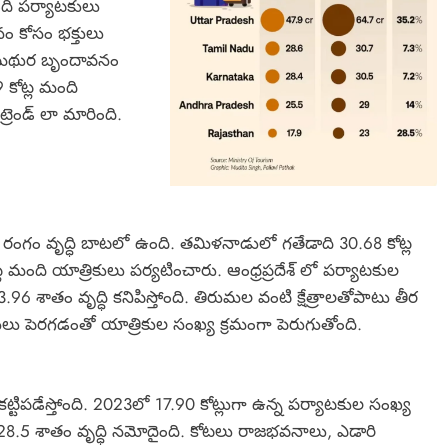
ంది పర్యాటకులు
నం కోసం భక్తులు
గే మథుర బృందావనం
9 కోట్ల మంది
్రెండ్ లా మారింది.
యాటక రంగం వృద్ధి బాటలో ఉంది. తమిళనాడులో గతేడాది 30.68 కోట్ల
 మంది యాత్రికులు పర్యటించారు. ఆంధ్రప్రదేశ్ లో పర్యాటకుల
.96 శాతం వృద్ధి కనిపిస్తోంది. తిరుమల వంటి క్షేత్రాలతోపాటు తీర
లు పెరగడంతో యాత్రికుల సంఖ్య క్రమంగా పెరుగుతోంది.
్టిపడేస్తోంది. 2023లో 17.90 కోట్లుగా ఉన్న పర్యాటకుల సంఖ్య
ే 28.5 శాతం వృద్ధి నమోదైంది. కోటలు రాజభవనాలు, ఎడారి