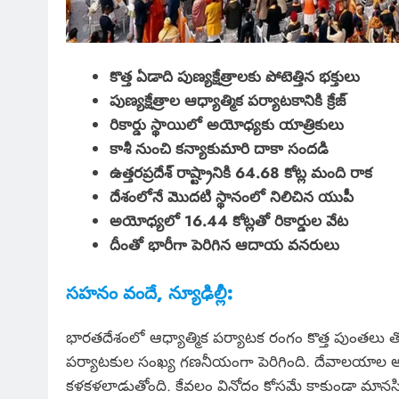
కొత్త ఏడాది పుణ్యక్షేత్రాలకు పోటెత్తిన భక్తులు
పుణ్యక్షేత్రాల ఆధ్యాత్మిక పర్యాటకానికి క్రేజ్
రికార్డు స్థాయిలో అయోధ్యకు యాత్రికులు
కాశీ నుంచి కన్యాకుమారి దాకా సందడి
ఉత్తరప్రదేశ్ రాష్ట్రానికి 64.68 కోట్ల మంది రాక
దేశంలోనే మొదటి స్థానంలో నిలిచిన యుపీ
అయోధ్యలో 16.44 కోట్లతో రికార్డుల వేట
దీంతో భారీగా పెరిగిన ఆదాయ వనరులు
సహనం వందే, న్యూఢిల్లీ:
భారతదేశంలో ఆధ్యాత్మిక పర్యాటక రంగం కొత్త పుంతలు తొక్క
పర్యాటకుల సంఖ్య గణనీయంగా పెరిగింది. దేవాలయాల అ
కళకళలాడుతోంది. కేవలం వినోదం కోసమే కాకుండా మానసిక ప