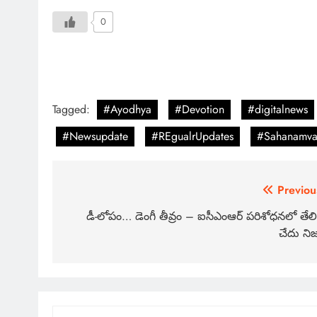
0
Tagged:
#Ayodhya
#Devotion
#digitalnews
#Newsupdate
#REgualrUpdates
#Sahanamv
Previou
డీ-లోపం… డెంగీ తీవ్రం – ఐసీఎంఆర్ పరిశోధనలో తేల
చేదు ని