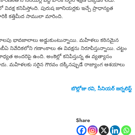
క్ష కనిపిస్తోంది. పురుష జూనియర్లకు ఇచ్చే ప్రాధాన్యత
రికి కత్తిమీద సాములా మారింది.
తకాలపు భావజాలాలు అడ్డుకుంటున్నాయి. మహిళలు కఠినమైన
ీఏ నివేదికలోని గణాంకాలు ఈ వివక్షను నిరూపిస్తున్నాయి. చట్టం
్యత అందరిపై ఉంది. అంకెల్లో కనిపిస్తున్న ఈ వ్యత్యాసం
దు. మహిళలకు సరైన గౌరవం దక్కినప్పుడే రాజ్యాంగ ఆశయాలు
బొల్లోజు రవి, సీనియర్ జర్నలిస్ట్
Share