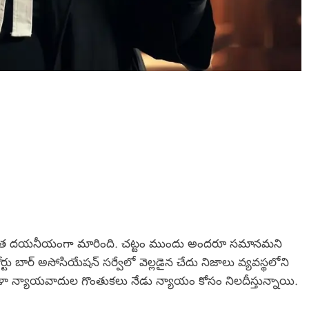
త్యంత దయనీయంగా మారింది. చట్టం ముందు అందరూ సమానమని
ీంకోర్టు బార్ అసోసియేషన్ సర్వేలో వెల్లడైన చేదు నిజాలు వ్యవస్థలోని
ా న్యాయవాదుల గొంతుకలు నేడు న్యాయం కోసం నిలదీస్తున్నాయి.