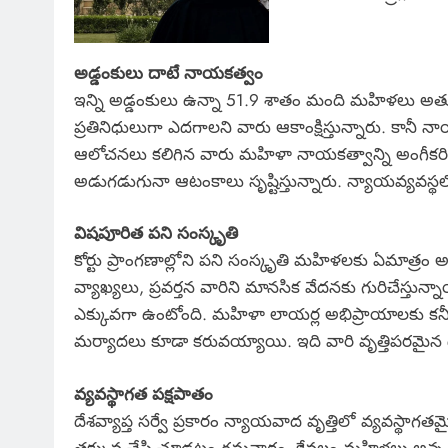
అడ్డంకులు దాటే నాయకత్వం
ఇన్ని అడ్డంకులు ఉన్నా 51.9 శాతం మంది మహిళలు అత్యు
ప్రతినిధులుగా ఎదగాలని వారు ఆకాంక్షిస్తున్నారు. కాన
ఆలోచనలు కలిగిన వారు మహిళా నాయకత్వాన్ని అంగీకర
అడుగడుగునా ఆటంకాలు సృష్టిస్తున్నారు. న్యాయవ్యవస్థలో పై
విషపూరిత పని సంస్కృతి
కోర్టు ప్రాంగణాల్లోని పని సంస్కృతి మహిళలకు ఏమాత్ర
వ్యాఖ్యలు, ప్రవర్తన వారిని మానసిక వేదనకు గురిచేస్త
ఎక్కువగా ఉంటోంది. మహిళా లాయర్ల అభిప్రాయాలకు కనీస
మర్యాదలు కూడా కరువయ్యాయి. ఇది వారి వృత్తిపరమైన ఉత్
వ్యవస్థాగత పక్షపాతం
దేశవ్యాప్త సర్వే ప్రకారం న్యాయవాద వృత్తిలో వ్యవస్థా
తక్కువ చేసి చూడటం గమనార్హం. కేవలం మహిళలు అన్న కార