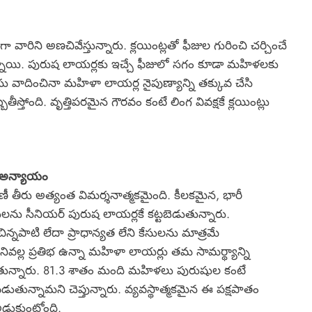
వారిని అణచివేస్తున్నారు. క్లయింట్లతో ఫీజుల గురించి చర్చించే
ి. పురుష లాయర్లకు ఇచ్చే ఫీజులో సగం కూడా మహిళలకు
సు వాదించినా మహిళా లాయర్ల నైపుణ్యాన్ని తక్కువ చేసి
ీస్తోంది. వృత్తిపరమైన గౌరవం కంటే లింగ వివక్షకే క్లయింట్లు
 అన్యాయం
ంపిణీ తీరు అత్యంత విమర్శనాత్మకమైంది. కీలకమైన, భారీ
లను సీనియర్ పురుష లాయర్లకే కట్టబెడుతున్నారు.
్నపాటి లేదా ప్రాధాన్యత లేని కేసులను మాత్రమే
దీనివల్ల ప్రతిభ ఉన్నా మహిళా లాయర్లు తమ సామర్థ్యాన్ని
తున్నారు. 81.3 శాతం మంది మహిళలు పురుషుల కంటే
డుతున్నామని చెప్తున్నారు. వ్యవస్థాత్మకమైన ఈ పక్షపాతం
 అడ్డుకుంటోంది.