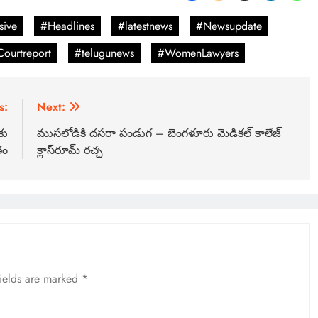
sive
#Headlines
#latestnews
#Newsupdate
ourtreport
#telugunews
#WomenLawyers
s:
Next:
కు
ముసలోడికి దసరా పండుగ – బెంగళూరు మెడికల్ కాలేజ్
తం
క్లాస్‌రూమ్ రచ్చ
fields are marked
*