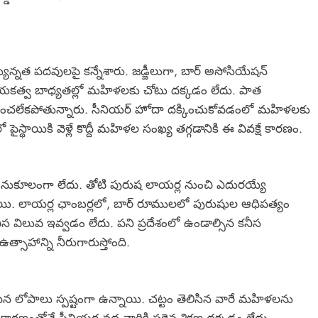
న్నత పదవులపై కన్నేశారు. జడ్జీలుగా, బార్ అసోసియేషన్
ీ నాయకత్వ బాధ్యతల్లో మహిళలకు చోటు దక్కడం లేదు. పాత
ించలేకపోతున్నారు. సీనియర్ హోదా దక్కించుకోవడంలో మహిళలకు
స్థాయికి వెళ్లే కొద్దీ మహిళల సంఖ్య తగ్గడానికి ఈ వివక్షే కారణం.
ం అనుకూలంగా లేదు. తోటి పురుష లాయర్ల నుంచి ఎదురయ్యే
ున్నాయి. లాయర్ల ఛాంబర్లలో, బార్ రూములలో పురుషుల ఆధిపత్యం
 విలువ ఇవ్వడం లేదు. పని ప్రదేశంలో ఉండాల్సిన కనీస
సాహాన్ని నీరుగారుస్తోంది.
గతమైన లోపాలు స్పష్టంగా ఉన్నాయి. చట్టం తెలిసిన వారే మహిళలను
ణంతోనే సీనియర్ల వద్ద వారికి సరైన శిక్షణ దక్కడం లేదు.