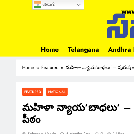
తెలుగు
www
Home
Telangana
Andhra 
Home
Featured
మహిళా న్యాయ’బాధలు’ – పురుష 
FEATURED
NATIONAL
మహిళా న్యాయ’బాధలు’ –
పీఠం
Sahanam Vande
4 Months Ago
0
1 Mins