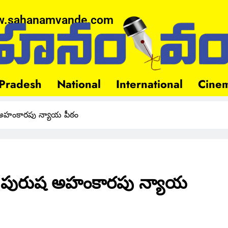
.sahanamvande.com
Pradesh
National
International
Cine
అహంకారపు న్యాయ పీఠం
 పురుష అహంకారపు న్యాయ