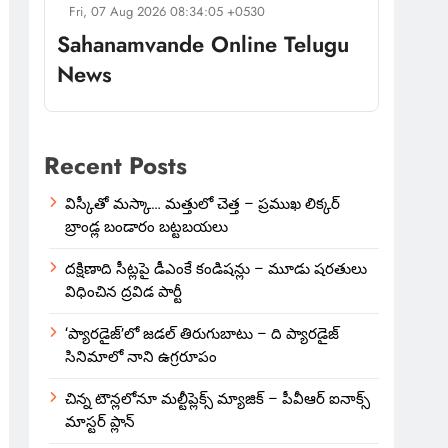
Fri, 07 Aug 2026 08:34:05 +0530
Sahanamvande Online Telugu
News
Recent Posts
విస్కీతో మస్కా… మత్తులో చెత్త – ప్రముఖ లిక్కర్
బ్రాండ్ల బండారం బట్టబయలు
దక్షిణాది సీట్లపై డీఎంకే కండిషన్లు – మూడు షరతులు
విధించిన ద్రవిడ పార్టీ
‘ప్యారడైజ్’లో జడల్ తిరుగుబాటు – ది ప్యారడైజ్
సినిమాలో నాని ఉగ్రరూపం
చిన్న టౌన్లలోనూ మల్టీప్లెక్స్‌ మ్యాజిక్ – పీవీఆర్ ఐనాక్స్
మాస్టర్ ప్లాన్