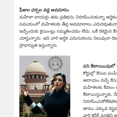
ఫీజుల చర్చల వద్ద అవమానం
మహిళా లాయర్లు తమ ప్రతిభను నిరూపించుకున్నా ఆర్థికంగా 
సమయంలో మహిళలకు తీవ్ర అవమానాలు ఎదురవుతున్నాయ
ఇచ్చేందుకు క్లయింట్లు సమ్మతించడం లేదు. ఒకే రకమైన కే
చూస్తున్నారు. ఇది వారి ఆర్థిక ఎదుగుదలను నిలువునా దెబ్బత
ప్రాధాన్యత ఇస్తున్నారు.
పని కేటాయింపులో
కోర్టుల్లో కేసుల ప
ఆదాయం వచ్చే కేసు
మహిళలకు కేవలం చిన
కేటాయిస్తున్నారు. 
నిరూపించుకోలేకపో
తాము ఎక్కువ కష్టప
వారి కెరీర్ ప్రగతిని