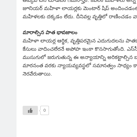
జూనియర్ మహిళా లాయర్లకు మెంటార్ షిప్ అందించడంలో వివ
మహిళలకు దక్కడం లేదు. దీనివల్ల వృత్తిలో రాణించడం వా
మారాల్సిన పాత భావజాలం
మహిళా లాయర్ల ఆర్థిక, వృత్తిపరమైన ఎదుగుదలను పా
కేసులు వాదించలేరనే అపోహ ఇంకా కొనసాగుతోంది. ఎస్‌సీబ
ముసుగులో జరుగుతున్న ఈ అన్యాయాన్ని అరికట్టాల్సిన బాధ
మారనంత వరకు న్యాయవ్యవస్థలో సమానత్వం సాధ్యం కా
నెరవేరుతాయి.
0