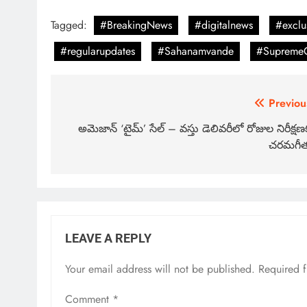
Tagged:
#BreakingNews
#digitalnews
#exclu
#regularupdates
#Sahanamvande
#SupremeC
Previou
అమెజాన్ ‘టైమ్’ సేల్ – వస్తు డెలివరీలో రోజుల నిరీక్షణ
చరమగీ
LEAVE A REPLY
Your email address will not be published.
Required 
Comment
*