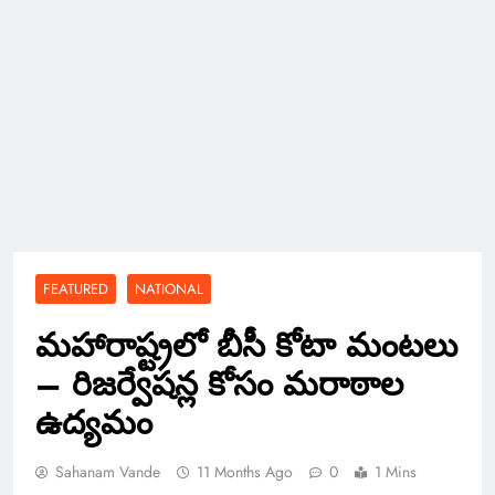
FEATURED
NATIONAL
మహారాష్ట్రలో బీసీ కోటా మంటలు
– రిజర్వేషన్ల కోసం మరాఠాల
ఉద్యమం
Sahanam Vande
11 Months Ago
0
1 Mins