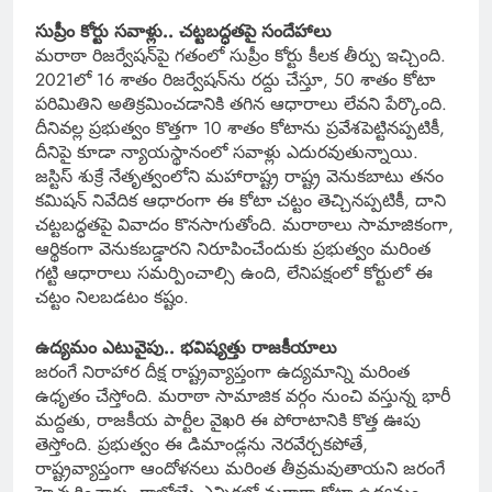
సుప్రీం కోర్టు సవాళ్లు.. చట్టబద్ధతపై సందేహాలు
మరాఠా రిజర్వేషన్‌పై గతంలో సుప్రీం కోర్టు కీలక తీర్పు ఇచ్చింది.
2021లో 16 శాతం రిజర్వేషన్‌ను రద్దు చేస్తూ, 50 శాతం కోటా
పరిమితిని అతిక్రమించడానికి తగిన ఆధారాలు లేవని పేర్కొంది.
దీనివల్ల ప్రభుత్వం కొత్తగా 10 శాతం కోటాను ప్రవేశపెట్టినప్పటికీ,
దీనిపై కూడా న్యాయస్థానంలో సవాళ్లు ఎదురవుతున్నాయి.
జస్టిస్ శుక్రే నేతృత్వంలోని మహారాష్ట్ర రాష్ట్ర వెనుకబాటు తనం
కమిషన్ నివేదిక ఆధారంగా ఈ కోటా చట్టం తెచ్చినప్పటికీ, దాని
చట్టబద్ధతపై వివాదం కొనసాగుతోంది. మరాఠాలు సామాజికంగా,
ఆర్థికంగా వెనుకబడ్డారని నిరూపించేందుకు ప్రభుత్వం మరింత
గట్టి ఆధారాలు సమర్పించాల్సి ఉంది, లేనిపక్షంలో కోర్టులో ఈ
చట్టం నిలబడటం కష్టం.
ఉద్యమం ఎటువైపు.. భవిష్యత్తు రాజకీయాలు
జరంగే నిరాహార దీక్ష రాష్ట్రవ్యాప్తంగా ఉద్యమాన్ని మరింత
ఉధృతం చేస్తోంది. మరాఠా సామాజిక వర్గం నుంచి వస్తున్న భారీ
మద్దతు, రాజకీయ పార్టీల వైఖరి ఈ పోరాటానికి కొత్త ఊపు
తెస్తోంది. ప్రభుత్వం ఈ డిమాండ్లను నెరవేర్చకపోతే,
రాష్ట్రవ్యాప్తంగా ఆందోళనలు మరింత తీవ్రమవుతాయని జరంగే