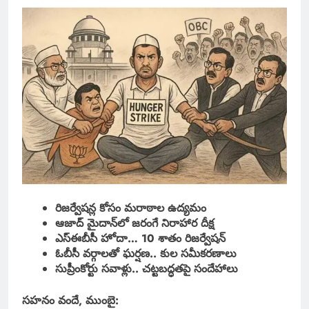
రిజర్వేషన్ల కోసం మరాఠాల ఉద్యమం
ఆజాద్ మైదాన్‌లో జరంగే నిరాహార దీక్ష
ఎస్‌ఈబీసీ హోదా… 10 శాతం రిజర్వేషన్
ఓబీసీ వర్గాలతో ఘర్షణ.. కుల సమీకరణాలు
సుప్రీంకోర్టు సవాళ్లు.. చట్టబద్ధతపై సందేహాలు
సహనం వందే, ముంబై: