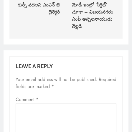
కుర్చీ వదలని ఎంఎన్ జే
మోడీ ఇంట్లో ‘సీక్రెట్’
డైరెక్టర్
చూశా – విజయనగరం
ఎంపీ అప్పలనాయుడు
వెల్లడి
LEAVE A REPLY
Your email address will not be published.
Required
fields are marked
*
Comment
*