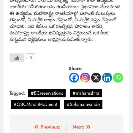
హెచ్చరించారు. రాబోయే ఎన్నికల్లో మరాఠా కోటా ఉద్యమం
రాజకీయ సమీకరణాలను గణనీయంగా ప్రభావితం చేయనుంది.
ఈ ఉద్యమం మహారాష్ట్ర రాజకీయాల్లో ఎలాంటి మలుపులు
తెస్తుందో, ఏ పార్టీకి లాభం చేస్తుందో, ఏ పార్టీకి నష్టం చేస్తుందో
చూడాలి. ఇది కేవలం ఒక రిజర్వేషన్ పోరాటం కాదని,
మహారాష్ట్ర రాజకీయ భవిష్యత్తును నిర్ణయించే ఒక కీలక
ఘట్టమని విశ్లేషకులు అభిప్రాయపడుతున్నారు.
0
Share
Tagged:
#BCreservations
#maharashtra
#OBCMaratiMovment
#Sahanamvande
Previous:
Next: