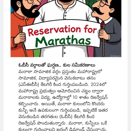
ఓబీసీ వర్గాలతో ఘర్షణ.. కుల సమీకరణాలు
మరాఠా సామాజిక వర్గం ప్రస్తుతం మహారాష్ట్రలో
సామాజిక, విద్యాపరమైన వెనుకబాటు తనం
(ఎస్‌ఈబీసీ) కేటగిరీ కింద గుర్తింపబడింది. 2024లో
మహారాష్ట్ర ప్రభుత్వం ఆమోదించిన చట్టం ద్వారా
మరాఠాలకు విద్య, ఉద్యోగాల్లో 10 శాతం రిజర్వేషన్
కల్పించారు. అయితే, మరాఠా కులంలోని కొందరు
కున్బీ అనే ఉపకులంగా గుర్తింపబడి, ఇప్పటికే ఇతర
వెనుకబడిన తరగతుల (ఓబీసీ) కేటగిరీ కింద
రిజర్వేషన్ పొందుతున్నారు. మరాఠా, కున్బీలు ఒకే
కులంగా గుర్తించాలని జరంగే డిమాండ్ చేస్తున్నారు,