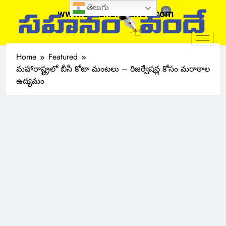
తెలుగు
www.sahanamvande.com
Home
Featured
మహారాష్ట్రలో బీసీ కోటా మంటలు – రిజర్వేషన్ల కోసం మరాఠాల
ఉద్యమం