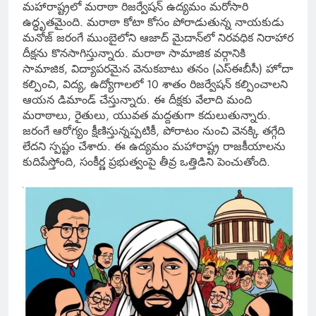
మహారాష్ట్రలో మరాఠా రిజర్వేషన్ ఉద్యమం మరోసారి
ఉద్ధృతమైంది. మరాఠా కోటా కోసం పోరాడుతున్న నాయకుడు
మనోజ్ జరంగే ముంబైలోని ఆజాద్ మైదాన్‌లో నిరవధిక నిరాహార
దీక్షను కొనసాగిస్తున్నారు. మరాఠా సామాజిక వర్గానికి
సామాజిక, విద్యాపరమైన వెనుకబాటు తనం (ఎస్‌ఈబీసీ) హోదా
కల్పించి, విద్య, ఉద్యోగాలలో 10 శాతం రిజర్వేషన్ కల్పించాలని
ఆయన డిమాండ్ చేస్తున్నారు. ఈ దీక్షకు వేలాది మంది
మరాఠాలు, రైతులు, యువత మద్దతుగా కదులుతున్నారు.
జరంగే ఆరోగ్యం క్షీణిస్తున్నప్పటికీ, పోరాటం నుంచి వెనక్కి తగ్గేది
లేదని స్పష్టం చేశారు. ఈ ఉద్యమం మహారాష్ట్ర రాజకీయాలను
కుదిపేస్తోంది, సంకీర్ణ ప్రభుత్వంపై తీవ్ర ఒత్తిడిని పెంచుతోంది.