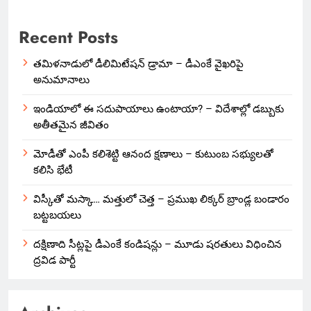
Recent Posts
తమిళనాడులో డీలిమిటేషన్ డ్రామా – డీఎంకే వైఖరిపై
అనుమానాలు
ఇండియాలో‌ ఈ సదుపాయాలు ఉంటాయా? – విదేశాల్లో డబ్బుకు
అతీతమైన జీవితం
మోడీతో ఎంపీ కలిశెట్టి ఆనంద క్షణాలు – కుటుంబ సభ్యులతో
కలిసి భేటీ
విస్కీతో మస్కా… మత్తులో చెత్త – ప్రముఖ లిక్కర్ బ్రాండ్ల బండారం
బట్టబయలు
దక్షిణాది సీట్లపై డీఎంకే కండిషన్లు – మూడు షరతులు విధించిన
ద్రవిడ పార్టీ