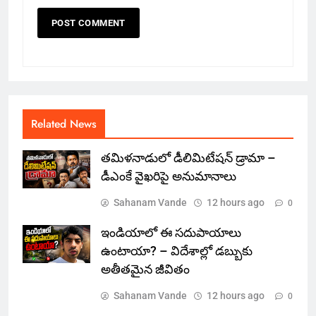
Related News
తమిళనాడులో డీలిమిటేషన్ డ్రామా –
డీఎంకే వైఖరిపై అనుమానాలు
Sahanam Vande
12 hours ago
0
ఇండియాలో‌ ఈ సదుపాయాలు
ఉంటాయా? – విదేశాల్లో డబ్బుకు
అతీతమైన జీవితం
Sahanam Vande
12 hours ago
0