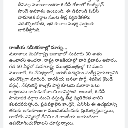
దీనివల్ల మరాఠాలందరూ ఓబీసీ కోటాలో రిజర్వేషన్
పొందే అవకాశం ఉంటుంది. ఈ డిమాండ్ ఓబీసీ
సామాజిక వర్గాల నుంచి తీవ్ర వ్యతిరేకతను
ఎదుర్కొంటోంది, ఇది కులాల మధ్య ఘర్షణకు
దారితీస్తోంది.
రాజకీయ సమీకరణాల్లో మార్పు…
మరాఠాలు మహారాష్ట్ర జనాభాలో సుమారు 30 శాతం
ఉంటారని అంచనా. రాష్ట్ర రాజకీయాల్లో వారి ప్రభావం అపారం.
గత 60 ఏళ్లలో మహారాష్ట్ర ముఖ్యమంత్రుల్లో 12 మంది
మరాఠాలే. ఈ నేపథ్యంలో, జరంగే ఉద్యమం సంకీర్ణ ప్రభుత్వానికి
తలనొప్పిగా మారింది. భారతీయ జనతా పార్టీ, శివసేన (షిండే
వర్గం), నేషనలిస్ట్ కాంగ్రెస్ పార్టీ కూటమి మరాఠా ఓటు
బ్యాంకును కాపాడుకోవాలని భావిస్తోంది. అయితే, ఓబీసీ
సామాజిక వర్గాల నుంచి వస్తున్న తీవ్ర వ్యతిరేకత వారిని
కలవరపరుస్తోంది. ప్రతిపక్షాలైన కాంగ్రెస్, ఎన్‌సీపీ ఈ ఉద్యమాన్ని
తమకు అనుకూలంగా మలచుకునేందుకు ప్రయత్నిస్తున్నాయి,
రాబోయే ఎన్నికల్లో దీనిని ఒక రాజకీయ ఆయుధంగా
ఉపయోగించుకోవాలని చూస్తున్నాయి.