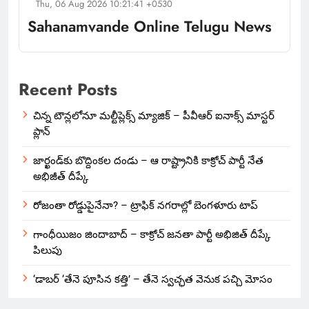
Thu, 06 Aug 2026 10:21:41 +0530
Sahanamvande Online Telugu News
Recent Posts
చిన్న టౌన్లలోనూ మల్టీప్లెక్స్‌ మ్యాజిక్ – పీవీఆర్ ఐనాక్స్ మాస్టర్
ప్లాన్
జార్ఖండ్‌కు బొద్దింకల దండు – ఆ రాష్ట్రానికి కాక్రోచ్ పార్టీ నేత
అభిజీత్ దీప్కే
రోజంతా రోడ్డుపైనేనా? – ట్రాఫిక్ నగరాల్లో బెంగళూరు టాప్
గాంధీయిజం జిందాబాద్ – కాక్రోచ్ జనతా పార్టీ అభిజిత్ దీప్కే
పిలుపు
‘డాబర్ ‘తేనె పూసిన కత్తి’ – తేనె స్వచ్ఛత వెనుక పచ్చి మోసం