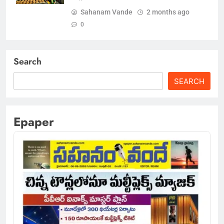
Sahanam Vande
2 months ago
0
Search
SEARCH
Epaper