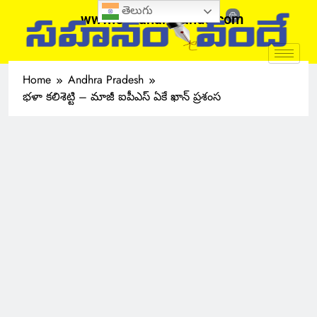
తెలుగు
www.sahanamvande.com
Home
Andhra Pradesh
భళా కలిశెట్టి – మాజీ ఐపీఎస్ ఏకే ఖాన్ ప్రశంస