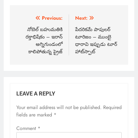
Previous:
Next:
నోబెల్ బహుమతికి
పేదరికమే పాపులర్
రక్తాభిషేకం – ఇరాన్
టూరిజం – ముంబై
అగ్నిగుండంలో
ధారావి ఇప్పుడు టూర్
కాలిపోతున్న ప్రైజ్
హాట్‌స్పాట్
LEAVE A REPLY
Your email address will not be published.
Required
fields are marked
*
Comment
*