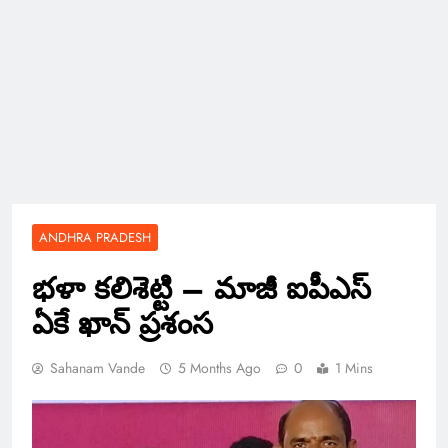
ANDHRA PRADESH
భళా కలిశెట్టి – మాజీ ఐపీఎస్
ఏకే ఖాన్ ప్రశంస
Sahanam Vande
5 Months Ago
0
1 Mins