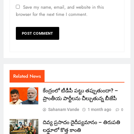
Save my name, email, and website in this
browser for the next time I comment.
Related News
కేంద్రంలో టీడీపీ పట్టు తప్పుతుందా? –
ప్రాంతీయ పార్టీలను చీల్చుతున్న బీజేపీ
Sahanam Vande
1 month ago
0
దివ్య ప్రసాదం దైదీప్యమానం – తిరుపతి
లడ్డూలో కొత్త కాంతి