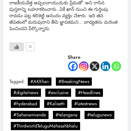
రాజకీయవేత్త అప్పలనాయుడుకు ప్రేమతో’ అని రాసిన
పుస్తకాన్ని బహూకరించారు. ఏకే ఖాన్ నుంచి ఈ గుర్తింపు
రావడం పట్ల కలిశెట్టి ఆనందం వ్యక్తం చేశారు. ఇది తన
జీవితంలో మరుపురాని తీపి జ్ఞాపకమని… బాధ్యతను మరింత
పెంచిందని పేర్కొన్నారు.
0
Share
Tagged:
#AKKhan
#BreakingNews
#digitalnews
#exclusive
#Headlines
#hyderabad
#Kalisetti
#latestnews
#Sahanamvande
#telangana
#telugunews
#ThirdworldTeluguMahasahbhalu