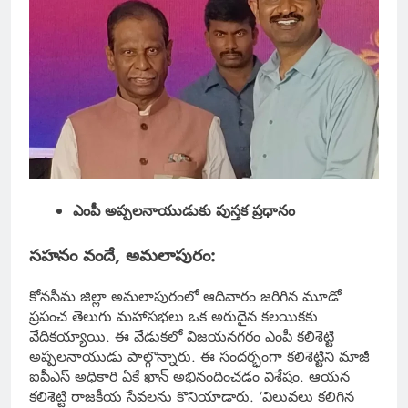
ఎంపీ అప్పలనాయుడుకు పుస్తక ప్రధానం
సహనం వందే, అమలాపురం:
కోనసీమ జిల్లా అమలాపురంలో ఆదివారం జరిగిన మూడో
ప్రపంచ తెలుగు మహాసభలు ఒక అరుదైన కలయికకు
వేదికయ్యాయి. ఈ వేడుకలో విజయనగరం ఎంపీ కలిశెట్టి
అప్పలనాయుడు పాల్గొన్నారు. ఈ సందర్భంగా కలిశెట్టిని మాజీ
ఐపీఎస్ అధికారి ఏకే ఖాన్ అభినందించడం విశేషం. ఆయన
కలిశెట్టి రాజకీయ సేవలను కొనియాడారు. ‘విలువలు కలిగిన