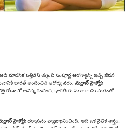
 మానసిక ఒత్తిడిని తగ్గించి సంపూర్ణ ఆరోగ్యాన్ని ఇచ్చే జీవన
చానికి భారత్ అందించిన ఆరోగ్య వరం.
మద్రాస్ హైకోర్టు
ని కొత్త కోణంలో ఆవిష్కరించింది. భారతీయ మూలాలను మతంతో
ద్రాస్ హైకోర్టు
ధర్మాసనం వ్యాఖ్యానించింది. అది ఒక నైతిక శాస్త్రం.