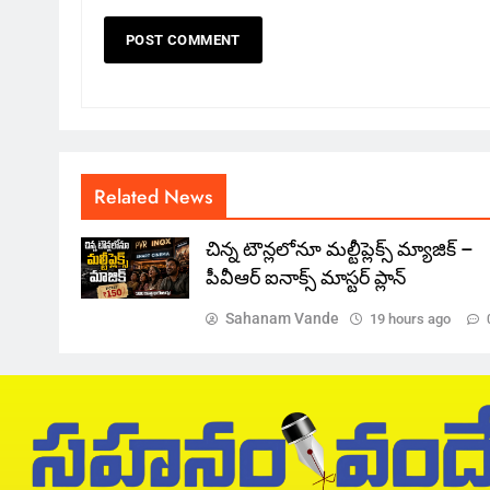
Related News
చిన్న టౌన్లలోనూ మల్టీప్లెక్స్‌ మ్యాజిక్ –
పీవీఆర్ ఐనాక్స్ మాస్టర్ ప్లాన్
Sahanam Vande
19 hours ago