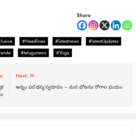
Share
lusive
#Headlines
#latestnews
#latestUpdates
vande
#telugunews
#Yoga
s:
Next:
ేక
అన్నం పర’భస్మ’స్వరూపం – మన భోజనం రోగాల మయం
టు