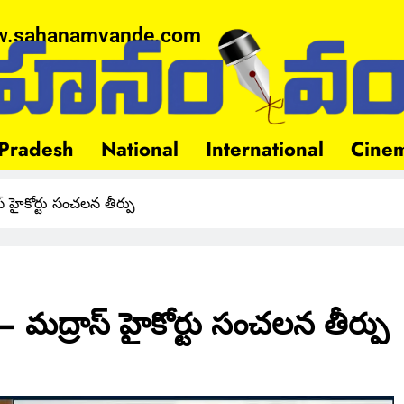
.sahanamvande.com
Pradesh
National
International
Cine
 హైకోర్టు సంచలన తీర్పు
 మద్రాస్ హైకోర్టు సంచలన తీర్పు