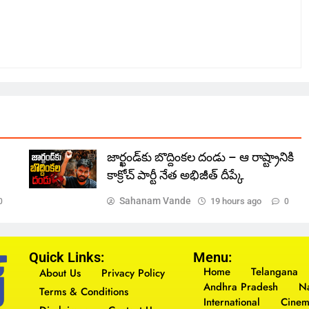
జార్ఖండ్‌కు బొద్దింకల దండు – ఆ రాష్ట్రానికి
కాక్రోచ్ పార్టీ నేత అభిజీత్ దీప్కే
Sahanam Vande
19 hours ago
0
0
Quick Links:
Menu:
Home
Telangana
About Us
Privacy Policy
Andhra Pradesh
Na
Terms & Conditions
International
Cine