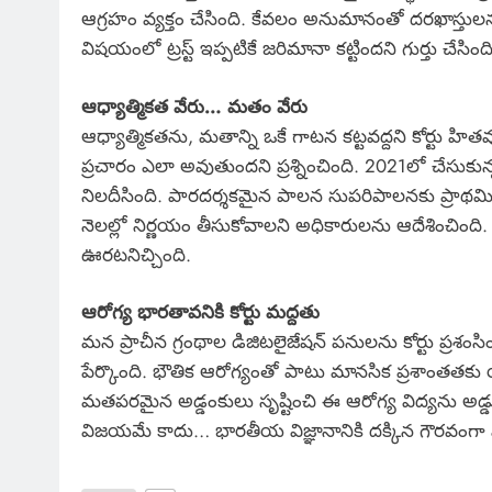
ఆగ్రహం వ్యక్తం చేసింది. కేవలం అనుమానంతో దరఖాస్తుల
విషయంలో ట్రస్ట్ ఇప్పటికే జరిమానా కట్టిందని గుర్తు 
ఆధ్యాత్మికత వేరు… మతం వేరు
ఆధ్యాత్మికతను, మతాన్ని ఒకే గాటన కట్టవద్దని కోర్టు
ప్రచారం ఎలా అవుతుందని ప్రశ్నించింది. 2021లో చేసుకున
నిలదీసింది. పారదర్శకమైన పాలన సుపరిపాలనకు ప్రాథమిక 
నెలల్లో నిర్ణయం తీసుకోవాలని అధికారులను ఆదేశించింది. 
ఊరటనిచ్చింది.
ఆరోగ్య భారతావనికి కోర్టు మద్దతు
మన ప్రాచీన గ్రంథాల డిజిటలైజేషన్ పనులను కోర్టు ప్రశ
పేర్కొంది. భౌతిక ఆరోగ్యంతో పాటు మానసిక ప్రశాంతత
మతపరమైన అడ్డంకులు సృష్టించి ఈ ఆరోగ్య విద్యను అడ్డుకోవ
విజయమే కాదు… భారతీయ విజ్ఞానానికి దక్కిన గౌరవంగా విశ్