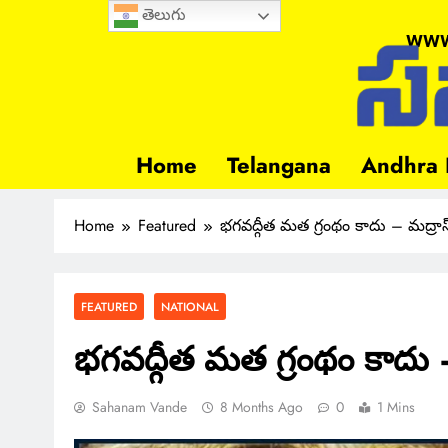
తెలుగు
www
Home
Telangana
Andhra 
Home
Featured
భగవద్గీత మత గ్రంథం కాదు – మద్రాస్
FEATURED
NATIONAL
భగవద్గీత మత గ్రంథం కాదు –
Sahanam Vande
8 Months Ago
0
1 Mins