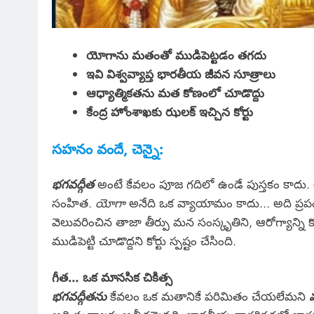
యోగాను మతంతో ముడిపెట్టడం తగదు
ఇవి విశ్వవ్యాప్త భారతీయ జీవన సూత్రాలు
ఆధ్యాత్మికతను మత కోణంలో చూడొద్దు
కేంద్ర హోంశాఖకు ఝలక్ ఇచ్చిన కోర్టు
సహనం వందే, చెన్నై:
భగవద్గీత
అంటే కేవలం పూజ గదిలో ఉండే పుస్తకం కాదు. అది
సంహిత.
యోగా
అనేది ఒక వ్యాయామం కాదు… అది ప్రపం
వెలువరించిన తాజా తీర్పు మన సంస్కృతిని, ఆరోగ్యాన్
ముడిపెట్టి చూడొద్దని కోర్టు స్పష్టం చేసింది.
గీత… ఒక మానసిక చికిత్స
భగవద్గీతను
కేవలం ఒక మతానికే పరిమితం చేయలేమని
మ