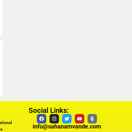
Social Links:
tional
info@sahanamvande.com
ma