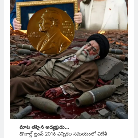
మాట తప్పిన అధ్యక్షుడు…
డొనాల్డ్ ట్రంప్ 2016 ఎన్నికల సమయంలో విదేశీ