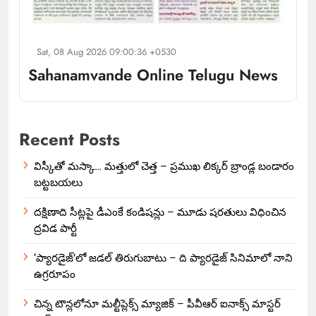
Sat, 08 Aug 2026 09:00:36 +0530
Sahanamvande Online Telugu News
Recent Posts
విస్కీతో మస్కా… మత్తులో చెత్త – ప్రముఖ లిక్కర్ బ్రాండ్ల బండారం
బట్టబయలు
దక్షిణాది సీట్లపై డీఎంకే కండిషన్లు – మూడు షరతులు విధించిన
ద్రవిడ పార్టీ
‘ప్యారడైజ్’లో జడల్ తిరుగుబాటు – ది ప్యారడైజ్ సినిమాలో నాని
ఉగ్రరూపం
చిన్న టౌన్లలోనూ మల్టీప్లెక్స్‌ మ్యాజిక్ – పీవీఆర్ ఐనాక్స్ మాస్టర్