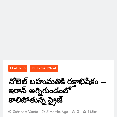
FEATURED
INTERNATIONAL
నోబెల్ బహుమతికి రక్తాభిషేకం –
ఇరాన్ అగ్నిగుండంలో
కాలిపోతున్న ప్రైజ్
Sahanam Vande
5 Months Ago
0
1 Mins