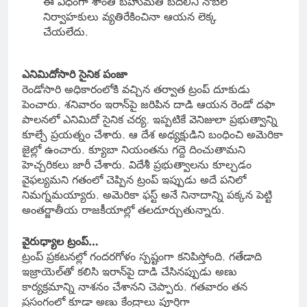
ఈ విధంగా శాంతి బహుమతి బదిలీని నోబెల్
నిర్వాహకులు వ్యతిరేకించినా ఆయన లెక్క
చేయలేదు.
ఎనిమిదోసారి సైనిక పంజా
రెండోసారి అధికారంలోకి వచ్చిన తర్వాత ట్రంప్ దూకుడు
పెంచారు. శనివారం ఇరాన్‌పై జరిపిన దాడి ఆయన రెండో దఫా
పాలనలో ఎనిమిదో సైనిక చర్య. ఇప్పటికే వెనిజులా ప్రభుత్వాన్ని
కూల్చే ప్రయత్నం చేశారు. ఆ దేశ అధ్యక్షుడిని బంధించి అమెరికా
జైల్లో ఉంచారు. క్యూబా నియంతను గద్దె దించుతామని
హెచ్చరికలు జారీ చేశారు. విదేశీ ప్రభుత్వాలను కూల్చడం
వైఫల్యమని గతంలో చెప్పిన ట్రంప్ ఇప్పుడు అదే పనిలో
నిమగ్నమయ్యారు. అమెరికా ఫస్ట్ అనే నినాదాన్ని పక్కన పెట్టి
అంతర్జాతీయ రాజకీయాల్లో తలదూర్చుతున్నారు.
వైరుధ్యాల ట్రంప్…
ట్రంప్ ప్రకటనల్లో గందరగోళం స్పష్టంగా కనిపిస్తోంది. గతేడాది
ఇజ్రాయెల్‌తో కలిసి ఇరాన్‌పై దాడి చేసినప్పుడు అణు
కార్యక్రమాన్ని నాశనం చేశానని చెప్పారు. గతవారం తన
ప్రసంగంలో కూడా అణు కేంద్రాలు పూర్తిగా