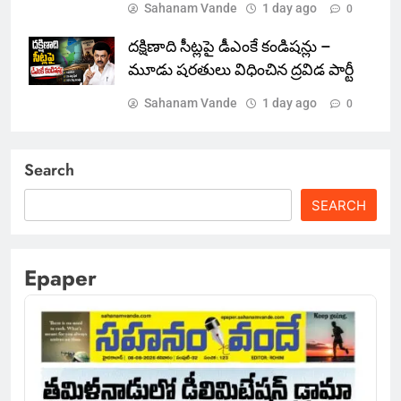
Sahanam Vande
1 day ago
0
దక్షిణాది సీట్లపై డీఎంకే కండిషన్లు –
మూడు షరతులు విధించిన ద్రవిడ పార్టీ
Sahanam Vande
1 day ago
0
Search
SEARCH
Epaper