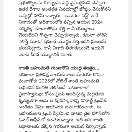
ప్రభుత్వాలను కూల్చడం పెద్ద వైఫల్యమని చెప్పారు.
ఇతర దేశాల అంతర్గత విషయాల్లో జోక్యం చేసుకోనని
అప్పట్లో హామీ ఇచ్చారు. ‘అమెరికా ఫస్ట్’ అనే
నినాదంతో అధికారంలోకి వచ్చిన ఆయన 2024
ఎన్నికల్లో కూడా తాను కొత్తగా ఏ యుద్ధాలు
చేయలేదని గొప్పగా చెప్పుకున్నారు. కమలా హారిస్
గెలిస్తే మూడో ప్రపంచ యుద్ధం వస్తుందని ప్రజలను
భయపెట్టారు. కానీ ఏడాది తిరగకముందే ఆయనే
ఇరాన్ మీద యుద్ధానికి దిగారు.
శాంతి బహుమతి గుంజుకొని యుద్ధ తంత్రం…
వెనిజులా ప్రతిపక్ష నాయకురాలు మరియా కొరినా
మచాడోకు 2025లో నోబెల్ శాంతి బహుమతి
లభించిన సంగతి తెలిసిందే. వెనిజులాలో
ప్రజాస్వామ్యం కోసం ట్రంప్ అందిస్తున్న మద్దతుకు
కృతజ్ఞతగా ఆమె ఆ పురస్కారాన్ని డొనాల్డ్ ట్రంప్‌కు
అంకితం చేస్తూ ఆయనకు బహూకరించారు. ఈ
బహుమతిని ట్రంప్ స్వీకరించి దానిని వైట్ హౌస్‌లోని
ఓవల్ ఆఫీస్‌లో ఉంచుకున్నారు. ఇది తన శాంతి
విధానాలకు దక్కిన గౌరవంగా ఆయన పేర్కొన్నారు.