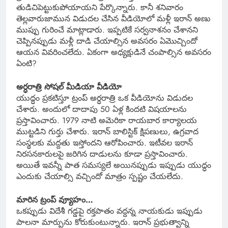
తుడిచిపెట్టుకుపోయాయని పేర్కొన్నారు. కానీ శనివారం
తెల్లవారుజామున విడుదల చేసిన వీడియోలో మళ్లీ ఇరాన్ అణు
ముప్పు గురించే మాట్లాడారు. ఇప్పటికే సర్వనాశనం చేశానని
చెప్పినప్పుడు మళ్లీ దాడి చేయాల్సిన అవసరం ఏమొచ్చిందో
ఆయన వివరించలేదు. ఏకంగా అధ్యక్షుడినే చంపాల్సిన అవసరం
ఏంటి?
అర్ధరాత్రి సోషల్ మీడియా వీడియో
యుద్ధం ప్రకటిస్తూ ట్రంప్ అర్ధరాత్రి ఒక వీడియోను విడుదల
చేశారు. అందులో దాదాపు 50 ఏళ్ల కిందటి విషయాలను
ప్రస్తావించారు. 1979 నాటి అమెరికా రాయబార కార్యాలయ
ముట్టడిని గుర్తు చేశారు. ఇరాన్ బాలిస్టిక్ క్షిపణులు, ఉగ్రవాద
సంస్థలకు మద్దతు ఇస్తోందని ఆరోపించారు. ఇటీవల ఇరాన్
నిరసనకారులపై జరిగిన దాడులను కూడా ప్రస్తావించారు.
అయితే ఇవన్నీ పాత సమస్యలే అయినప్పుడు ఇప్పుడు యుద్ధం
ఎందుకు చేయాల్సి వచ్చిందో మాత్రం స్పష్టం చేయలేదు.
మారిన ట్రంప్ వ్యూహం…
ఒకప్పుడు విదేశీ గడ్డపై రక్తపాతం వద్దన్న నాయకుడు ఇప్పుడు
పాలనా మార్పును కోరుకుంటున్నారు. ఇరాన్ ప్రభుత్వాన్ని