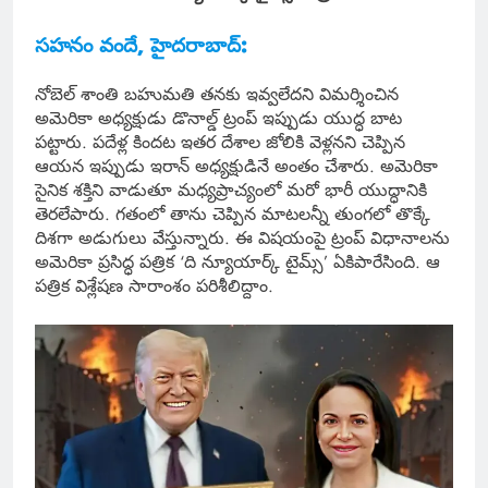
సహనం వందే, హైదరాబాద్:
నోబెల్ శాంతి బహుమతి తనకు ఇవ్వలేదని విమర్శించిన
అమెరికా అధ్యక్షుడు డొనాల్డ్ ట్రంప్ ఇప్పుడు యుద్ధ బాట
పట్టారు. పదేళ్ల కిందట ఇతర దేశాల జోలికి వెళ్లనని చెప్పిన
ఆయన ఇప్పుడు ఇరాన్ అధ్యక్షుడినే అంతం చేశారు. అమెరికా
సైనిక శక్తిని వాడుతూ మధ్యప్రాచ్యంలో మరో భారీ యుద్ధానికి
తెరలేపారు. గతంలో తాను చెప్పిన మాటలన్నీ తుంగలో తొక్కే
దిశగా అడుగులు వేస్తున్నారు. ఈ విషయంపై ట్రంప్ విధానాలను
అమెరికా ప్రసిద్ధ పత్రిక ‘ది న్యూయార్క్ టైమ్స్’ ఏకిపారేసింది. ఆ
పత్రిక విశ్లేషణ సారాంశం పరిశీలిద్దాం.