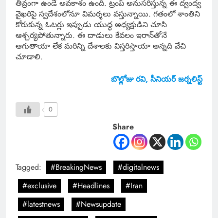
తీవ్రంగా ఉండే అవకాశం ఉంది. ట్రంప్ అనుసరిస్తున్న ఈ ద్వంద్వ
వైఖరిపై స్వదేశంలోనూ విమర్శలు వస్తున్నాయి. గతంలో శాంతిని
కోరుకున్న ఓటర్లు ఇప్పుడు యుద్ధ అధ్యక్షుడిని చూసి
ఆశ్చర్యపోతున్నారు. ఈ దాడులు కేవలం ఇరాన్‌తోనే
ఆగుతాయా లేక మరిన్ని దేశాలకు విస్తరిస్తాయా అన్నది వేచి
చూడాలి.
బొల్లోజు రవి, సీనియర్ జర్నలిస్ట్
0
Share
Tagged:
#BreakingNews
#digitalnews
#exclusive
#Headlines
#Iran
#latestnews
#Newsupdate