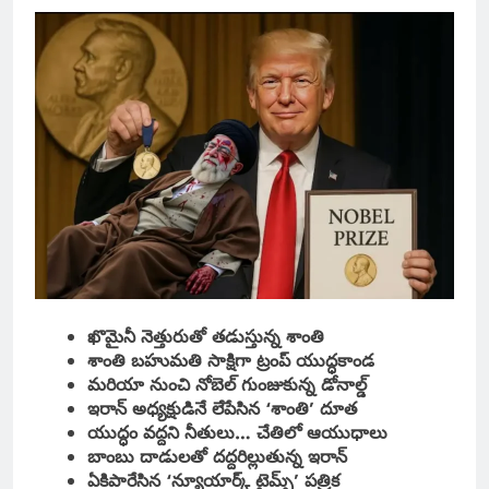
ఖొమైనీ నెత్తురుతో తడుస్తున్న శాంతి
శాంతి బహుమతి సాక్షిగా ట్రంప్ యుద్ధకాండ
మరియా నుంచి నోబెల్ గుంజుకున్న డోనాల్డ్
ఇరాన్ అధ్యక్షుడినే లేపేసిన ‘శాంతి’ దూత
యుద్ధం వద్దని నీతులు… చేతిలో ఆయుధాలు
బాంబు దాడులతో దద్దరిల్లుతున్న ఇరాన్
ఏకిపారేసిన ‘న్యూయార్క్ టైమ్స్’ పత్రిక