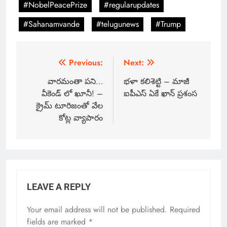
#NobelPeacePrize
#regularupdates
#Sahanamvande
#telugunews
#Trump
Previous:
Next:
వారమంతా పని…
భళా కలిశెట్టి – మాజీ
వీకెండ్ లో ఖూనీ! –
ఐపీఎస్ ఏకే ఖాన్ ప్రశంస
క్రైమ్ టూరిజంతో వేల
కోట్ల వ్యాపారం
LEAVE A REPLY
Your email address will not be published.
Required
fields are marked
*