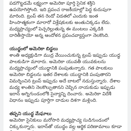
పడగొట్టడమే లక్ష్యంగా అమెరికా పూర్తి సైనిక శక్తిని
ఉపయోగిస్తోంది. ఇది ప్రపంచ రాజకీయాల్లో పెద్ద కుదుపుగా
మారింది. ట్రంప్ తన రెండో విడతలో ఎందుకు ఇంత
హింసాత్మకంగా మారారో విశ్లేషకులకు అంతుచిక్కడం లేదు.
మధ్యప్రాచ్యంలో పెచ్చరిల్లుతున్న ఈ మంటలు ఎక్కడికి
దారితీస్తాయో అన్న ఆందోళన ప్రపంచవ్యాప్తంగా నెలకొంది.
యుద్ధంలో అమెరికా బిడ్డలు
శాంతి అధ్యక్షుడిగా ముద్ర వేయించుకున్న ట్రంప్ ఇప్పుడు యుద్ధ
పాలకుడిగా మారారు. అమెరికా యువతీ యువకులను
మధ్యప్రాచ్యంలో యుద్ధానికి పంపుతున్నారు. గత పాలకులు
అమెరికా బిడ్డలను ఇతర దేశాలకు యుద్ధానికి పంపుతారని
విమర్శించిన ట్రంప్ ఇప్పుడు అదే బాటలో నడుస్తున్నారు. దేశాల
మధ్య శాంతిని నెలకొల్పుతానని చెప్పిన నాయకుడు ఇప్పుడు
ఇరాన్ అగ్నిగుండంలోకి సైన్యాన్ని దించారు. అమెరికా విదేశీ
విధానం ఇప్పుడు పూర్తిగా దాడుల దిశగా మళ్లింది.
తప్పని యుద్ధ మేఘాలు
అమెరికా సైనికులు మరోసారి మధ్యప్రాచ్య సుడిగుండంలో
చిక్కుకున్నారు. ఇరాన్‌తో యుద్ధం వల్ల ఆర్థిక పరిణామాలు కూడా