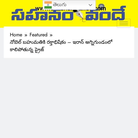
తెలుగు
www.sahanamvande.com
Home
Featured
నోబెల్ బహుమతికి రక్తాభిషేకం – ఇరాన్ అగ్నిగుండంలో
కాలిపోతున్న ప్రైజ్