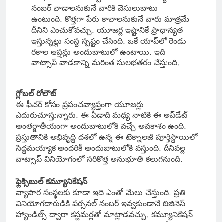
నంబర్ వాడాలనుకునే వారికి వెసులుబాటు
ఉంటుంది. కొత్తగా పేరు కావాలనుకునే వారు మాత్రమే
దీనిని ఎంచుకోవచ్చు. యూజర్ల ఇష్టానికే ప్రాధాన్యత
ఇస్తున్నట్లు సంస్థ స్పష్టం చేసింది. ఒకే యాప్‌లో రెండు
రకాల ఆప్షన్లు అందుబాటులో ఉంటాయి. ఇది
వాట్సాప్ వాడకాన్ని మరింత సులభతరం చేస్తుంది.
గ్లోబల్ రోలౌట్
ఈ ఫీచర్ కోసం ప్రపంచవ్యాప్తంగా యూజర్లు
ఎదురుచూస్తున్నారు. ఈ ఏడాది మధ్య నాటికి ఈ అప్‌డేట్
అంతర్జాతీయంగా అందుబాటులోకి వచ్చే అవకాశం ఉంది.
ప్రస్తుతానికి అభివృద్ధి దశలో ఉన్న ఈ టెక్నాలజీ పూర్తిస్థాయిలో
సిద్ధమయ్యాక అందరికీ అందుబాటులోకి వస్తుంది. దీనివల్ల
వాట్సాప్ వినియోగంలో సరికొత్త అనుభూతి కలుగనుంది.
ఫ్లెక్సిబుల్ కమ్యూనికేషన్
వ్యాపార సంస్థలకు కూడా ఇది ఎంతో మేలు చేస్తుంది. ప్రతి
వినియోగదారుడికి పర్సనల్ నంబర్ ఇవ్వకుండానే బిజినెస్
హ్యాండిల్స్ ద్వారా కస్టమర్లతో మాట్లాడవచ్చు. కమ్యూనికేషన్