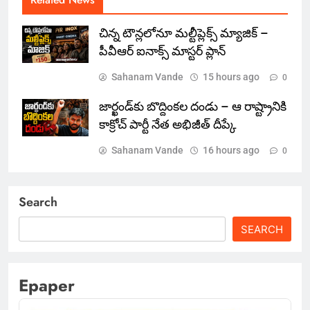
చిన్న టౌన్లలోనూ మల్టీప్లెక్స్‌ మ్యాజిక్ –
పీవీఆర్ ఐనాక్స్ మాస్టర్ ప్లాన్
Sahanam Vande
15 hours ago
0
జార్ఖండ్‌కు బొద్దింకల దండు – ఆ రాష్ట్రానికి
కాక్రోచ్ పార్టీ నేత అభిజీత్ దీప్కే
Sahanam Vande
16 hours ago
0
Search
SEARCH
Epaper