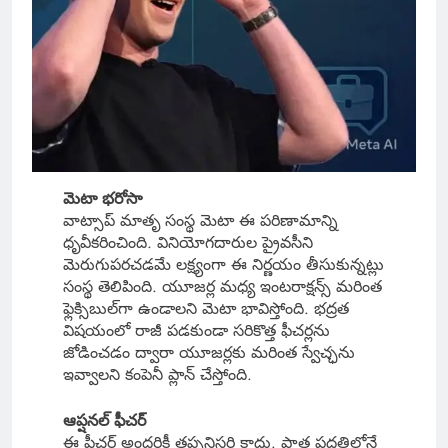
మెటా భరోసా
వాట్సాప్ మాతృ సంస్థ మెటా ఈ పరిణామాన్ని
ధృవీకరించింది. వినియోగదారుల ప్రైవసీని
మెరుగుపరచడమే లక్ష్యంగా ఈ నిర్ణయం తీసుకున్నట్లు
సంస్థ తెలిపింది. యూజర్ల మధ్య ఇంటరాక్షన్స్ మరింత
ఫ్లెక్సిబుల్‌గా ఉండాలని మెటా భావిస్తోంది. భద్రత
విషయంలో రాజీ పడకుండా సరికొత్త ఫీచర్లను
జోడించడం ద్వారా యూజర్లకు మరింత స్వేచ్ఛను
ఇవ్వాలని కంపెనీ ప్లాన్ చేస్తోంది.
ఆప్షనల్ ఫీచర్
ఈ ఫీచర్ అందరికీ తప్పనిసరి కాదు. పాత పద్ధతిలోనే