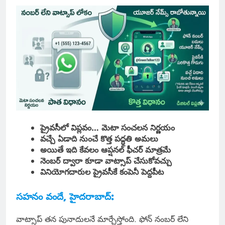
ప్రైవసీలో విప్లవం… మెటా సంచలన నిర్ణయం
వచ్చే ఏడాది నుంచే కొత్త పద్ధతి అమలు
అయితే ఇది కేవలం ఆప్షనల్ ఫీచర్ మాత్రమే
నెంబర్ ద్వారా కూడా వాట్సాప్ చేసుకోవచ్చు
వినియోగదారుల ప్రైవసీకే కంపెనీ పెద్దపీట
సహనం వందే, హైదరాబాద్:
వాట్సాప్ తన పునాదులనే మార్చేస్తోంది. ఫోన్ నంబర్ లేని