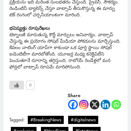
ప్రక్రియను ఇది మరింత సులభతరం చేస్తుంది. ప్రైవసీ, సౌకర్యం
రెండింటినీ బ్యాలెన్స్ చేస్తూ వాట్సాప్ తీసుకొస్తున్న ఈ మార్పు
టెక్ రంగంలో చర్చనీయాంశంగా మారింది.
భవిష్యత్తు రూపురేఖలు
టెక్నాలజీ మారుతున్న కొద్దీ మార్పులు అనివార్యం. వాట్సాప్
చేస్తున్న ఈ ప్రయోగం సోషల్ మీడియా పోకడలను మార్చేస్తుంది.
కేవలం చాటింగ్ యాప్‌గా కాకుండా ఒక పూర్తి స్థాయి సోషల్
ఐడెంటిటీగా మారబోతోంది. యూజర్ల మధ్య కనెక్టివిటీని
పెంచుతూనే దూరాన్ని తగ్గిస్తుంది. రాబోయే రెండేళ్లలో మన
ఫోన్లలో వాట్సాప్ రూపమే మారిపోనుంది.
0
Share
Tagged:
#BreakingNews
#digitalnews
#exclusive
#Headlines
#latestnews