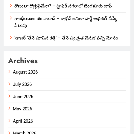
రోజంతా రోడ్డుపైనేనా? – ట్రాఫిక్ నగరాల్లో బెంగళూరు టాప్
గాంధీయిజం జిందాబాద్ – కాక్రోచ్ జనతా పార్టీ అభిజిత్ దీప్కే
పిలుపు
‘డాబర్ ‘తేనె పూసిన కత్తి’ – తేనె స్వచ్ఛత వెనుక పచ్చి మోసం
Archives
August 2026
July 2026
June 2026
May 2026
April 2026
March 2026