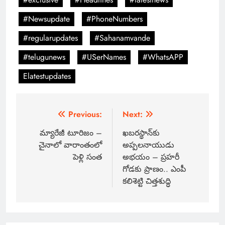
#Newsupdate
#PhoneNumbers
#regularupdates
#Sahanamvande
#telugunews
#USerNames
#WhatsAPP
Elatestupdates
Previous:
Next:
మ్యారేజీ టూరిజం –
ఖబరస్థాన్‌కు
చైనాలో వారాంతంలో
అప్పలనాయుడు
పెళ్లి సంత
అభయం – ప్రహరీ
గోడకు ప్రాణం.. ఎంపీ
కలిశెట్టి చిత్తశుద్ధి