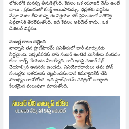
లోకంలోకి మనల్ని తీసుకెళ్తోంది. కేవలం ఒక యూజర్ నేమ్ ఉంటే
చాలు.. ప్రపంచంతో కనెక్ట్ అయిపోవచ్చు. భద్రతకు పెద్దపీట
వేస్తూ మెటా తీసుకున్న ఈ నిర్ణయం టెక్ ప్రపంచంలో సరికొత్త
విప్లవానికి తెరలేపుతోంది. ఇది కేవలం అప్‌డేట్ కాదు.. ఒక
డిజిటల్ విప్లవం.
నెంబర్ల కాలం చెల్లింది
వాట్సాప్ తన ప్లాట్‌ఫారమ్ పనితీరులో భారీ మార్పునకు
సిద్ధమైంది. ఇప్పటివరకు ఫోన్ నంబర్ ఉంటేనే మెసేజ్‌లు పంపడం
లేదా కాల్స్ చేయడం వీలయ్యేది. కానీ ఇకపై నంబర్ షేర్
చేయాల్సిన అవసరం ఉండదు. వినియోగదారులు తమ ఫోన్
నంబర్లను ఇతరులకు వెల్లడించకుండానే కమ్యూనికేట్ చేసే
సౌలభ్యం రాబోతోంది. ఇది ప్లాట్‌ఫారమ్ చరిత్రలో అత్యంత
కీలకమైన మలుపుగా మారుతోంది.