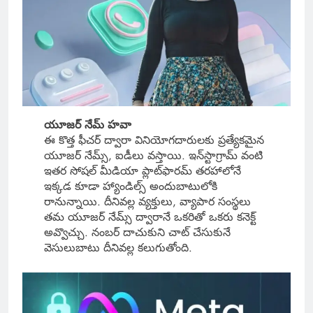
యూజర్ నేమ్ హవా
ఈ కొత్త ఫీచర్ ద్వారా వినియోగదారులకు ప్రత్యేకమైన
యూజర్ నేమ్స్, ఐడీలు వస్తాయి. ఇన్‌స్టాగ్రామ్ వంటి
ఇతర సోషల్ మీడియా ప్లాట్‌ఫారమ్ తరహాలోనే
ఇక్కడ కూడా హ్యాండిల్స్ అందుబాటులోకి
రానున్నాయి. దీనివల్ల వ్యక్తులు, వ్యాపార సంస్థలు
తమ యూజర్ నేమ్స్ ద్వారానే ఒకరితో ఒకరు కనెక్ట్
అవ్వొచ్చు. నంబర్ దాచుకుని చాట్ చేసుకునే
వెసులుబాటు దీనివల్ల కలుగుతోంది.