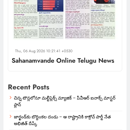
Thu, 06 Aug 2026 10:21:41 +0530
Sahanamvande Online Telugu News
Recent Posts
చిన్న టౌన్లలోనూ మల్టీప్లెక్స్‌ మ్యాజిక్ – పీవీఆర్ ఐనాక్స్ మాస్టర్
ప్లాన్
జార్ఖండ్‌కు బొద్దింకల దండు – ఆ రాష్ట్రానికి కాక్రోచ్ పార్టీ నేత
అభిజీత్ దీప్కే