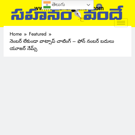
తెలుగు
www.sahanamvande.com
Home
Featured
నెంబర్ లేకుండా వాట్సాప్ చాటింగ్ – ఫోన్ నంబర్ బదులు
యూజర్ నేమ్స్