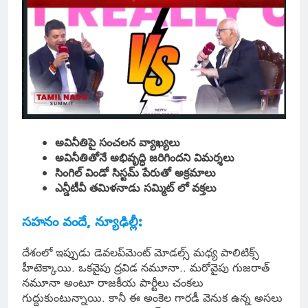
అవినీతిపై సంచలన వ్యాఖ్యలు
అవినీతితోనే అభివృద్ధి జరిగిందని విమర్శలు
సింగిల్ విండో సిస్టమ్ పేరుతో అక్రమాలు
ఎన్డీటీవీ తమిళనాడు సమ్మిట్ లో వక్తలు
సహనం వందే, న్యూఢిల్లీ:
దేశంలో ఇప్పుడు డెవలప్‌మెంట్ మోడల్స్ మధ్య పాలిటిక్స్
హీటెక్కాయి. ఒకవైపు ద్రవిడ నమూనా.. మరోవైపు గుజరాత్
నమూనా అంటూ రాజకీయ పార్టీలు చంకలు
గుద్దుకుంటున్నాయి. కానీ ఈ అంకెల గారడీ వెనుక ఉన్న అసలు