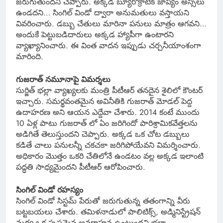
జరుగుతుందని చెప్పారు. అక్కడ బ్యూరోక్రాటిక్ జాప్యం అస్సలు
ఉండదని… సింగిల్ విండో ద్వారా అనుమతులు వస్తాయని
వివరించారు. డబ్బు చేతులు మారినా పనులు మాత్రం ఆగవని…
అందుకే పెట్టుబడిదారులు అక్కడ హ్యాపీగా ఉంటారని
వ్యాఖ్యానించారు. ఈ వింత వాదన ఇప్పుడు చర్చనీయాంశంగా
మారింది.
గుజరాత్ నమూనాపై విమర్శలు
సుర్జిత్ భల్లా వ్యాఖ్యలకు మంత్రి పీటీఆర్ తనదైన శైలిలో కౌంటర్
ఇచ్చారు. సమర్థవంతమైన అవినీతికి గుజరాత్ మోడల్ పెద్ద
ఉదాహరణ అని ఆయన ఎద్దేవా చేశారు. 2014 కంటే ముందు
10 ఏళ్ల పాటు గుజరాత్ లో ఏం జరిగిందో పారిశ్రామికవేత్తలను
అడిగితే తెలుస్తుందని చెప్పారు. అక్కడ ఒక చోట డబ్బులు
కడితే చాలు పనులన్నీ చకచకా జరిగిపోయేవని విమర్శించారు.
అధికారం మొత్తం ఒకరి చేతిలోనే ఉండటం వల్ల అక్కడ ఇలాంటి
పద్ధతి సాధ్యమైందని పీటీఆర్ ఆరోపించారు.
సింగిల్ విండో రహస్యం
సింగిల్ విండో సిస్టమ్ పేరుతో జరుగుతున్న తతంగాన్ని వీరు
బట్టబయలు చేశారు. తమిళనాడులో పాలిటిక్స్, అడ్మినిస్ట్రేషన్
మధ్య ఒక స్పష్టమైన అవగాహన ఉంటుందని భల్లా