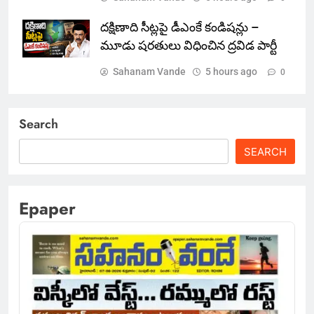
దక్షిణాది సీట్లపై డీఎంకే కండిషన్లు –
మూడు షరతులు విధించిన ద్రవిడ పార్టీ
Sahanam Vande
5 hours ago
0
Search
SEARCH
Epaper