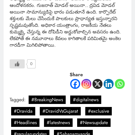
ఆందోళనకరం. గుజరాత్ మోడల్ అయినా.. ద్రవిడ మోడల్
అయినా సామాన్యుడిపై భారం పడుతూనే ఉంది. కార్పొరేట్
శక్తులకు మేలు చేసేందుకే పాలకులు ప్రాధాన్యత ఇస్తున్నారని
స్పష్టమవుతోంది. అధికార యంత్రాంగం, రాజకీయ నేతలు
కుమ్మక్కై చేస్తున్న ఈ దోపిడీని అడ్డుకోవాల్సిన అవసరం ఉంది.
లేకపోతే ఈ నమూనాలు కేవలం కాగితాలకే పరిమితమై అంకెల
గారడీగా మిగిలిపోతాయి.
0
Share
Tagged:
#BreakingNews
#digitalnews
#Dravida
#DravidVsGujarat
#exclusive
#Headlines
#latestnews
#Newsupdate
#regularupdates
#Sahanamvande