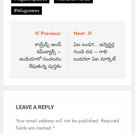
#telugunews
Previous:
Next:
కామ్రేడ్స్ అండ్
ఏఐ బుడగ… ఇన్వెస్టర్ల
కమ్‌బ్యాక్స్ –
గుండె దడ – గాలి
ఇండియాలో సంచలనం
బుడగలా ఏఐ మార్కెట్
రేపుతున్న పుస్తకం
LEAVE A REPLY
Your email address will not be published.
Required
fields are marked
*