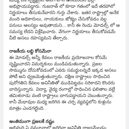
అభిప్రాయపడ్డారు. గుజరాత్ లో కూడా గతంలో ఇదే తరహాలో
నిర్ణయాలు తీసుకునేవారని గుర్తు చేశారు. ఇతర రాష్ట్రాల్లో అనేక
మంది అధికారులు, నాయకులు జోక్యం చేసుకోవడం వల్ల
పనులు ఆలస్యం అవుతాయని… కానీ ఈ రెండు మోడల్స్ లో ఆ
సమస్య లేదని విశ్లేషించారు. వేగంగా నిర్ణయాలు తీసుకోవడమే
వీటి అసలు రహస్యమని తేల్చారు.
రాజకీయ లబ్ధి కోసమేనా
ఈ మోడల్స్ అన్నీ కేవలం రాజకీయ ప్రయోజనాల కోసమే
సృష్టించారని విమర్శకులు మండిపడుతున్నారు. ప్రజల
సొమ్మును దోచుకోవడంలో ఎవరు సమర్థులన్నదే ఇక్కడ అసలు
పోటీ అని ధ్వజమెత్తుతున్నారు. దక్షిణ రాష్ట్రాలు సాధించిన
పురోగతిని కేవలం అవినీతితో ముడిపెట్టడం సరికాదని కొందరు
వాదిస్తున్నారు. విద్యా, వైద్య రంగాల్లో సాధించిన ఫలితాల వల్లే
తమిళనాడు వంటి రాష్ట్రాలు బాగుపడ్డాయని చెబుతున్నారు.
కానీ మేధావుల మధ్య జరిగిన ఈ చర్చ వ్యవస్థలోని కుళ్లును
మాత్రం ఎండగట్టింది.
అంతిమంగా ప్రజలకే నష్టం
అభివృద్ధి ఏ నమూనాలో జరిగినా అవినీతి రాజ్యమేలడం