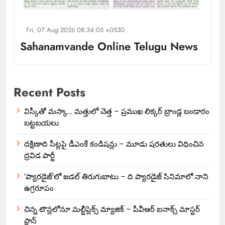
Fri, 07 Aug 2026 08:34:05 +0530
Sahanamvande Online Telugu News
Recent Posts
విస్కీతో మస్కా… మత్తులో చెత్త – ప్రముఖ లిక్కర్ బ్రాండ్ల బండారం
బట్టబయలు
దక్షిణాది సీట్లపై డీఎంకే కండిషన్లు – మూడు షరతులు విధించిన
ద్రవిడ పార్టీ
‘ప్యారడైజ్’లో జడల్ తిరుగుబాటు – ది ప్యారడైజ్ సినిమాలో నాని
ఉగ్రరూపం
చిన్న టౌన్లలోనూ మల్టీప్లెక్స్‌ మ్యాజిక్ – పీవీఆర్ ఐనాక్స్ మాస్టర్
ప్లాన్