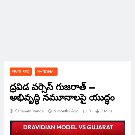
FEATURED
NATIONAL
ద్రవిడ వర్సెస్ గుజరాత్ –
అభివృద్ధి నమూనాలపై యుద్ధం
Sahanam Vande
6 Months Ago
0
1 Mins