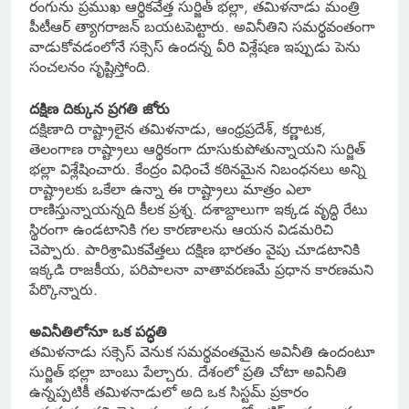
రంగును ప్రముఖ ఆర్థికవేత్త సుర్జిత్ భల్లా, తమిళనాడు మంత్రి
పీటీఆర్ త్యాగరాజన్ బయటపెట్టారు. అవినీతిని సమర్థవంతంగా
వాడుకోవడంలోనే సక్సెస్ ఉందన్న వీరి విశ్లేషణ ఇప్పుడు పెను
సంచలనం సృష్టిస్తోంది.
దక్షిణ దిక్కున ప్రగతి జోరు
దక్షిణాది రాష్ట్రాలైన తమిళనాడు, ఆంధ్రప్రదేశ్, కర్ణాటక,
తెలంగాణ రాష్ట్రాలు ఆర్థికంగా దూసుకుపోతున్నాయని సుర్జిత్
భల్లా విశ్లేషించారు. కేంద్రం విధించే కఠినమైన నిబంధనలు అన్ని
రాష్ట్రాలకు ఒకేలా ఉన్నా ఈ రాష్ట్రాలు మాత్రం ఎలా
రాణిస్తున్నాయన్నది కీలక ప్రశ్న. దశాబ్దాలుగా ఇక్కడ వృద్ధి రేటు
స్థిరంగా ఉండటానికి గల కారణాలను ఆయన విడమరిచి
చెప్పారు. పారిశ్రామికవేత్తలు దక్షిణ భారతం వైపు చూడటానికి
ఇక్కడి రాజకీయ, పరిపాలనా వాతావరణమే ప్రధాన కారణమని
పేర్కొన్నారు.
అవినీతిలోనూ ఒక పద్ధతి
తమిళనాడు సక్సెస్ వెనుక సమర్థవంతమైన అవినీతి ఉందంటూ
సుర్జిత్ భల్లా బాంబు పేల్చారు. దేశంలో ప్రతి చోటా అవినీతి
ఉన్నప్పటికీ తమిళనాడులో అది ఒక సిస్టమ్ ప్రకారం