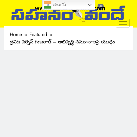
తెలుగు
www.sahanamvande.com
Home
Featured
ద్రవిడ వర్సెస్ గుజరాత్ – అభివృద్ధి నమూనాలపై యుద్ధం