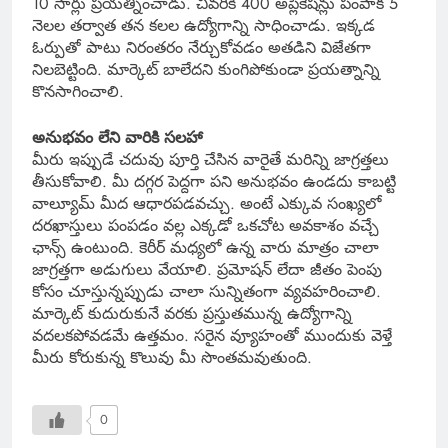
10 సార్లు ప్రయత్నించాడు. చివరికి 400 అప్లికేషన్లు పంపాక 5
నెలల తర్వాత తన కలల ఉద్యోగాన్ని సాధించాడు. ఇక్కడ
ఓర్పుతో పాటు నిరంతరం నేర్చుకోవడం అతడిని విజేతగా
నిలబెట్టింది. మార్కెట్ బాలేదని కుంగిపోకుండా ప్రయత్నాన్ని
కొనసాగించాలి.
అనుభవం లేని వారికి సలహా
మీరు ఇప్పుడే చదువు పూర్తి చేసిన వారైతే మరిన్ని జాగ్రత్తలు
తీసుకోవాలి. మీ దగ్గర పెద్దగా పని అనుభవం ఉండదు కాబట్టి
వాల్యూమ్ మీద ఆధారపడవచ్చు. అంటే ఎక్కువ సంఖ్యలో
దరఖాస్తులు పంపడం వల్ల ఎక్కడో ఒకచోట అవకాశం వచ్చే
ఛాన్స్ ఉంటుంది. కెరీర్ మధ్యలో ఉన్న వారు మాత్రం చాలా
జాగ్రత్తగా అడుగులు వేయాలి. ప్రమోషన్ లేదా జీతం పెంపు
కోసం చూస్తున్నప్పుడు చాలా సున్నితంగా వ్యవహరించాలి.
మార్కెట్ కుదురుకునే వరకు ప్రస్తుతమున్న ఉద్యోగాన్ని
వదలకపోవడమే ఉత్తమం. సరైన వ్యూహంతో ముందుకు వెళ్తే
మీరు కోరుకున్న కొలువు మీ సొంతమవుతుంది.
0