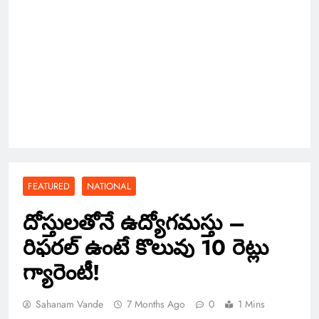
FEATURED
NATIONAL
దోస్తులతోనే ఉద్యోగమస్తు –
రిఫరల్ ఉంటే కొలువు 10 రెట్లు
గ్యారెంటీ!
Sahanam Vande
7 Months Ago
0
1 Mins