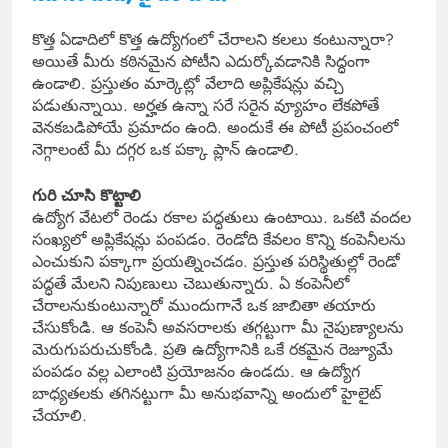
కొత్త ఏడాదిలో కొత్త ఉద్యోగంలో చేరాలని కలలు కంటున్నారా?
అయితే మీరు కఠినమైన పోటీని ఎదుర్కోవడానికి సిద్ధంగా
ఉండాలి. ప్రస్తుతం మార్కెట్లో వేలాది అప్లికేషన్లు వచ్చి
పడుతున్నాయి. అర్హత ఉన్నా సరే సరైన వ్యూహం లేకపోతే
వెనకబడిపోయే ప్రమాదం ఉంది. అందుకే ఈ పోటీ ప్రపంచంలో
నెగ్గాలంటే మీ దగ్గర ఒక పక్కా ప్లాన్ ఉండాలి.
గురి చూసి కొట్టాలి
ఉద్యోగ వేటలో రెండు రకాల పద్ధతులు ఉంటాయి. ఒకటి వందల
సంఖ్యలో అప్లికేషన్లు పంపడం. రెండోది కేవలం కొన్ని కంపెనీలను
ఎంచుకుని పక్కాగా ప్రయత్నించడం. ప్రస్తుత పరిస్థితుల్లో రెండో
పద్ధతే మేలని నిపుణులు చెబుతున్నారు. ఏ కంపెనీలో
చేరాలనుకుంటున్నారో ముందుగానే ఒక జాబితా తయారు
చేసుకోండి. ఆ కంపెనీ అవసరాలకు తగ్గట్టుగా మీ నైపుణ్యాలను
మెరుగుపరుచుకోండి. ప్రతి ఉద్యోగానికి ఒకే రకమైన రెజ్యూమే
పంపడం వల్ల ఎలాంటి ప్రయోజనం ఉండదు. ఆ ఉద్యోగ
బాధ్యతలకు తగినట్టుగా మీ అనుభవాన్ని అందులో హైలైట్
చేయాలి.