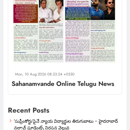
Mon, 10 Aug 2026 08:23:24 +0530
Sahanamvande Online Telugu News
Recent Posts
‘సుప్రీంకోర్టు’పైనే న్యాయ విద్యార్థుల తిరుగుబాటు – హైదరాబాద్
నల్సార్ స్టూడెంట్స్ నిరసన వెల్లువ