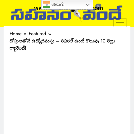
తెలుగు
www.sahanamvande.com
Home
Featured
దోస్తులతోనే ఉద్యోగమస్తు – రిఫరల్ ఉంటే కొలువు 10 రెట్లు
గ్యారెంటీ!