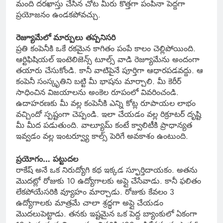
మంది దరఖాస్తు చేసిన చోట మీరు కొత్తగా పంపినా పెద్దగా
ప్రయోజనం ఉండకపోవచ్చు.
రెజ్యూమేలో మార్పులు తప్పనిసరి
ప్రతి కంపెనీకి ఒకే రకమైన కాగితం పంపే కాలం చెల్లిపోయింది.
ఆర్టిఫిషియల్ ఇంటెలిజెన్స్ టూల్స్ వాడి రెజ్యూమేను అందంగా
తయారు చేసుకోండి. కానీ వాటిపైనే పూర్తిగా ఆధారపడవద్దు. ఆ
కంపెనీ సంస్కృతిని బట్టి మీ భాషను మార్చాలి. మీ కెరీర్
సాధించిన విజయాలను అంకెల రూపంలో వివరించండి.
ఉదాహరణకు మీ వల్ల కంపెనీకి ఎన్ని కోట్ల రూపాయల లాభం
వచ్చిందో స్పష్టంగా చెప్పండి. ఇలా చేయడం వల్ల రిక్రూటర్ దృష్టి
మీ మీద పడుతుంది. వాల్యూమ్ కంటే క్వాలిటీకి ప్రాధాన్యత
ఇవ్వడం వల్ల ఇంటర్వ్యూ కాల్స్ పెరిగే అవకాశం ఉంటుంది.
ప్రయోగం… పట్టుదల
రాకేష్ అనే ఒక నిరుద్యోగి కథ ఇక్కడ స్ఫూర్తిదాయకం. అతను
మొదట్లో రోజుకు 10 ఉద్యోగాలకు అప్లై చేసేవాడు. కానీ ఫలితం
లేకపోయేసరికి వ్యూహం మార్చాడు. రోజుకు కేవలం 3
ఉద్యోగాలకు మాత్రమే చాలా శ్రద్ధగా అప్లై చేయడం
మొదలుపెట్టాడు. తనకు ఇష్టమైన ఒక పెద్ద బ్యాంకులో ఏకంగా