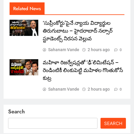
Related News
‘సుప్రీంకోర్టు’పైనే న్యాయ విద్యార్థుల
తిరుగుబాటు – హైదరాబాద్ నల్సార్
స్టూడెంట్స్ నిరసన వెల్లువ
Sahanam Vande
2 hours ago
0
మహిళా రిజర్వేషన్లతో ‘ఢీ’లిమిటేషన్ –
రెండింటికీ లింకుపెట్టి మహిళల గొంతుకోసే
కుట్ర
Sahanam Vande
2 hours ago
0
Search
SEARCH