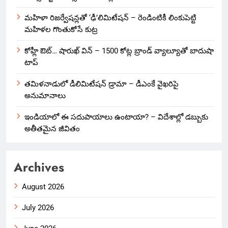
మహిళా రిజర్వేషన్లతో ‘ఢీ’లిమిటేషన్ – రెండింటికీ లింకుపెట్టి
మహిళల గొంతుకోసే కుట్ర
కోహ్లీ ఔట్… షారుఖ్ విన్ – 1500 కోట్ల బ్రాండ్ వ్యాల్యూతో బాదుషా
టాప్
తమిళనాడులో డీలిమిటేషన్ డ్రామా – డీఎంకే వైఖరిపై
అనుమానాలు
ఇండియాలో‌ ఈ సదుపాయాలు ఉంటాయా? – విదేశాల్లో డబ్బుకు
అతీతమైన జీవితం
Archives
August 2026
July 2026