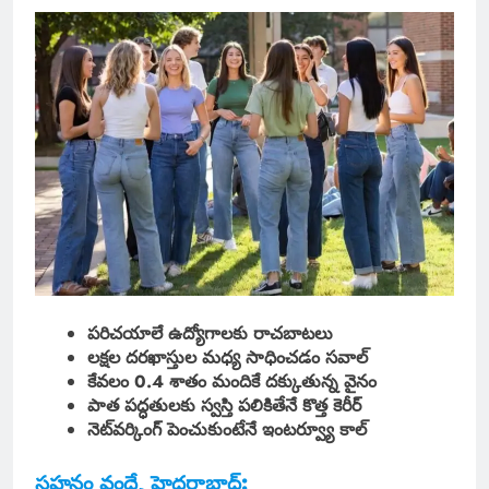
పరిచయాలే ఉద్యోగాలకు రాచబాటలు
లక్షల దరఖాస్తుల మధ్య సాధించడం సవాల్
కేవలం 0.4 శాతం మందికే దక్కుతున్న వైనం
పాత పద్ధతులకు స్వస్తి పలికితేనే కొత్త కెరీర్
నెట్‌వర్కింగ్ పెంచుకుంటేనే ఇంటర్వ్యూ కాల్
సహనం వందే, హైదరాబాద్: