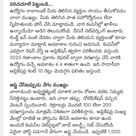
పరిచయాలే పెట్టుబడి…
ఉద్యోగం రావాలంటే మీకు తెలిసిన వ్యక్తుల సాయం తీసుకోవడం
చాలా ముఖ్యం. మీకు తెలిసిన పాత సహోద్యోగులు లేదా
స్నేహితులకు ఫోన్ చేసి మాట్లాడండి. వారి కంపెనీల్లో ఖాళీలు
ఉన్నాయేమో అడిగి తెలుసుకోండి. దీనినే నెట్‌వర్కింగ్ అంటారు.
లింక్డ్ ఇన్ వంటి వేదికల ద్వారా మీకు తెలియని వ్యక్తులతో కూడా
మర్యాదగా మాట్లాడి అవకాశాల గురించి అడగండి. కంపెనీలో
ఎవరైనా రెఫర్ చేస్తే ఆ అప్లికేషన్ త్వరగా పరిశీలనకు వస్తుంది.
2025 గణాంకాల ప్రకారం రెఫరల్ ద్వారా దరఖాస్తు చేసే వారికి
ఉద్యోగం వచ్చే అవకాశం 4.4 శాతంగా ఉంది. ఇది సాదాసీదా
అప్లికేషన్ల కంటే 10 రెట్లు మెరుగైన ఫలితం ఇస్తుంది.
అప్లై చేసేటప్పుడు వేగం ముఖ్యం
చాలామంది అడ్వర్టైజ్మెంట్ చూశాక వారం రోజుల వరకు నిమ్మకు
నీరెత్తినట్టు ఉంటారు. ఇది చాలా తప్పు. నోటిఫికేషన్ వచ్చిన
వెంటనే స్పందించాలి. రిక్రూటర్లు మొదటి 100 లేదా 200
దరఖాస్తులను మాత్రమే నిశితంగా పరిశీలిస్తారు. అప్లికేషన్ల సంఖ్య
వేలల్లో దాటితే ఆ పోస్టును తీసేసే అవకాశం కూడా ఉంది.
అందుకే కంపెనీల వెబ్‌సైట్లలో జాబ్ అలర్ట్స్ సెట్ చేసుకోండి.
ఏదైనా పోస్ట్ పడగానే వేగంగా అప్లై చేయండి. ఇప్పటికే 1,000