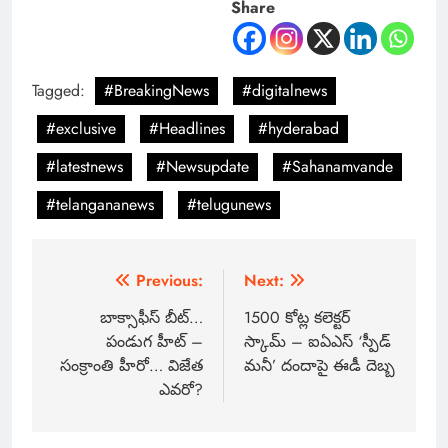
Share
Tagged:
#BreakingNews
#digitalnews
#exclusive
#Headlines
#hyderabad
#latestnews
#Newsupdate
#Sahanamvande
#telangananews
#telugunews
Previous:
Next:
బాక్సాఫీస్ బీట్…
1500 కోట్ల కలెక్టర్
పండుగ హీట్ –
స్కామ్ – ఐఏఎస్ ‘స్పీడ్
సంక్రాంతి హీరో… విజేత
మనీ’ దందాపై ఈడీ దెబ్బ
ఎవరో?