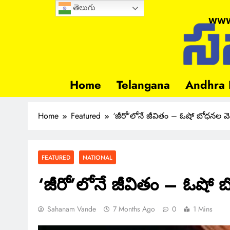
తెలుగు
www
Home
Telangana
Andhra 
Home
Featured
‘జీరో’లోనే జీవితం – ఓషో బోధనల 
FEATURED
NATIONAL
‘జీరో’లోనే జీవితం – ఓషో
Sahanam Vande
7 Months Ago
0
1 Mins