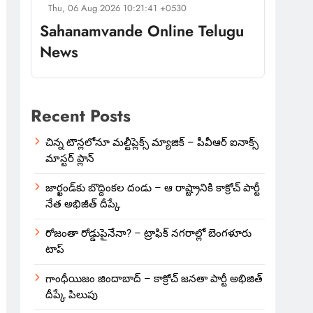
Thu, 06 Aug 2026 10:21:41 +0530
Sahanamvande Online Telugu
News
Recent Posts
చిన్న టౌన్లలోనూ మల్టీప్లెక్స్‌ మ్యాజిక్ – పీవీఆర్ ఐనాక్స్
మాస్టర్ ప్లాన్
జార్ఖండ్‌కు బొద్దింకల దండు – ఆ రాష్ట్రానికి కాక్రోచ్ పార్టీ
నేత అభిజీత్ దీప్కే
రోజంతా రోడ్డుపైనేనా? – ట్రాఫిక్ నగరాల్లో బెంగళూరు
టాప్
గాంధీయిజం జిందాబాద్ – కాక్రోచ్ జనతా పార్టీ అభిజిత్
దీప్కే పిలుపు