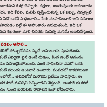
కారమని ఓషో చెప్పారు. పక్షులు, జంతువులకు అహంకారం
ు. ఇది కేవలం మనిషి సృష్టించుకున్న ఒక జబ్బు. చిన్నప్పటి
ి ఏదో ఒకటి సాధించాలి… పేరు సంపాదించాలి అని సమాజం
ిపోయడం వల్లే ఈ అహంకారం పెరుగుతుంది. ఇది ఒక
ైన శిఖరంలా మారి చివరకు మనల్ని మనమే అణచివేస్తుంది.
ీ పడటం ఆపాలి…
రితో పోల్చుకోవడం వల్లనే అహంకారం పుడుతుంది.
ంటే ఎవరైనా పైన ఉంటే దుఃఖం, కింద ఉంటే ఆనందం
డం సహజమైపోయింది. ఎంత సాధించినా ఎవరో ఒకరు
ంటే ముందు ఉంటూనే ఉంటారు. సంపదలో కాకపోయినా
లోనో… తెలివిలోనో మరొకరు పైచేయి సాధిస్తారు. ఈ
తర పోటీ మనిషిని పిచ్చివాడిని చేస్తుంది. అందుకే ఈ పోటీ
ంచం నుంచి బయటకు రావాలని ఓషో బోధించారు.