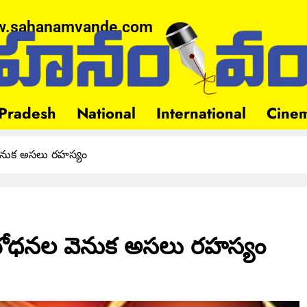
.sahanamvande.com
Pradesh
National
International
Cine
వెనుక అసలు రహస్యం
 బోధనల వెనుక అసలు రహస్యం