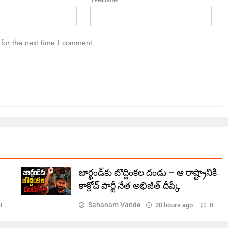
for the next time I comment.
జార్ఖండ్‌కు బొద్దింకల దండు – ఆ రాష్ట్రానికి
కాక్రోచ్ పార్టీ నేత అభిజీత్ దీప్కే
Sahanam Vande
20 hours ago
0
0