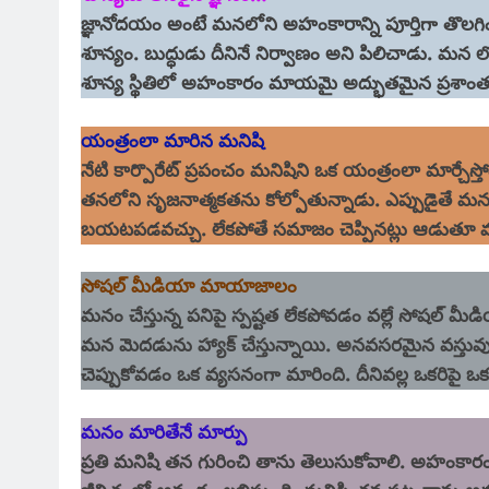
జ్ఞానోదయం అంటే మనలోని అహంకారాన్ని పూర్తిగా తొ
శూన్యం. బుద్ధుడు దీనినే నిర్వాణం అని పిలిచాడు. మన 
శూన్య స్థితిలో అహంకారం మాయమై అద్భుతమైన ప్రశాంతత లభ
యంత్రంలా మారిన మనిషి
నేటి కార్పొరేట్ ప్రపంచం మనిషిని ఒక యంత్రంలా మార్చేస్
తనలోని సృజనాత్మకతను కోల్పోతున్నాడు. ఎప్పుడైతే మనం 
బయటపడవచ్చు. లేకపోతే సమాజం చెప్పినట్లు ఆడుతూ 
సోషల్ మీడియా మాయాజాలం
మనం చేస్తున్న పనిపై స్పష్టత లేకపోవడం వల్లే సోషల్ మీడ
మన మెదడును హ్యాక్ చేస్తున్నాయి. అనవసరమైన వస్తువ
చెప్పుకోవడం ఒక వ్యసనంగా మారింది. దీనివల్ల ఒకరిపై 
మనం మారితేనే మార్పు
ప్రతి మనిషి తన గురించి తాను తెలుసుకోవాలి. అహంకా