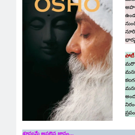
అహం
ఉండద
నుంచ
నూర
భారమ
పోట
మరొక
మనక
కలగ
మనక
అందం
నిరం
ప్రప
శూన్యమే అసలైన జ్ఞానం…