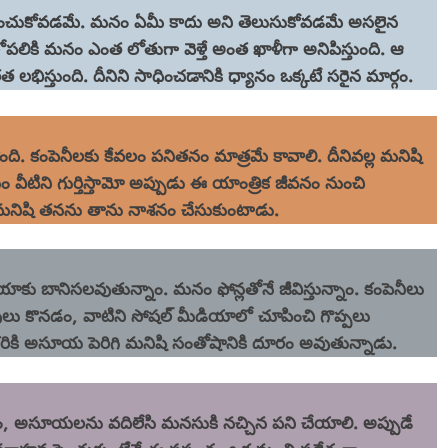
లగించుకోవడమే. మనం ఏమీ కాదు అని తెలుసుకోవడమే అసలైన
లోపలికి మనం ఎంత లోతుగా వెళ్తే అంత ఖాళీగా అనిపిస్తుంది. ఆ
ిస్తుంది. దీనిని సాధించడానికి ధ్యానం ఒక్కటే సరైన మార్గం.
తోంది. కంపెనీలకు కేవలం పనితనం మాత్రమే కావాలి. దీనివల్ల మనిషి
వీటిని గుర్తిస్తామో అప్పుడు ఈ యాంత్రిక జీవనం నుంచి
మనిషి తనను తాను నాశనం చేసుకుంటాడు.
ియాకు బానిసలవుతున్నాం. మనం ఫోన్లతోనే జీవిస్తున్నాం. కంపెనీలు
ులు కొనడం, వాటిని సోషల్ మీడియాలో చూపించి గొప్పలు
ఒకరికి అసూయ పెరిగి మనిషి సంతోషానికి దూరం అవుతున్నాడు.
రం, అసూయలను వదిలేసి మనసుకి నచ్చిన పని చేయాలి. అప్పుడే