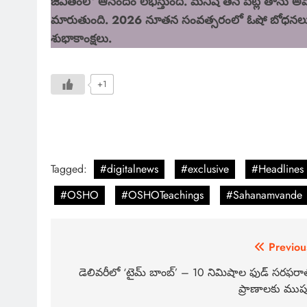
జీవితంలో ఆనందం లభిస్తుంది. మనిషి తన పట్ల తాను అ
మారుతుంది. 2026 నూతన సంవత్సరంలో ఓషో బోధనలు
శుభాకాంక్షలు.
+1
Tagged:
#digitalnews
#exclusive
#Headlines
#OSHO
#OSHOTeachings
#Sahanamvande
Previou
డెలివరీలో ‘టైమ్ బాంబ్’ – 10 నిమిషాల ఫుడ్ సరఫరా
ప్రాణాలకు ముప్