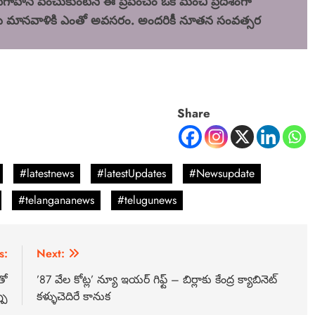
వగాహన పెంచుకుంటేనే ఈ ప్రపంచం ఒక మంచి ప్రదేశంగా
 మానవాళికి ఎంతో అవసరం. అందరికీ నూతన సంవత్సర
Share
#latestnews
#latestUpdates
#Newsupdate
#telangananews
#telugunews
s:
Next:
తో
’87 వేల కోట్ల’ న్యూ ఇయర్ గిఫ్ట్ – బిర్లాకు కేంద్ర క్యాబినెట్
పు
కళ్ళుచెదిరే కానుక