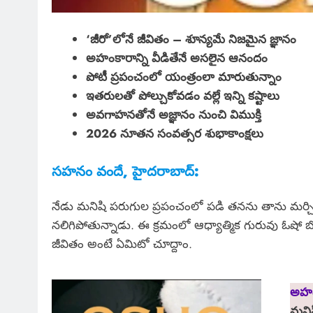
‘జీరో’లోనే జీవితం – శూన్యమే నిజమైన జ్ఞానం
అహంకారాన్ని వీడితేనే అసలైన ఆనందం
పోటీ ప్రపంచంలో యంత్రంలా మారుతున్నాం
ఇతరులతో పోల్చుకోవడం వల్లే ఇన్ని కష్టాలు
అవగాహనతోనే అజ్ఞానం నుంచి విముక్తి
2026 నూతన సంవత్సర శుభాకాంక్షలు
సహనం వందే, హైదరాబాద్:
నేడు మనిషి పరుగుల ప్రపంచంలో పడి తనను తాను మర
నలిగిపోతున్నాడు. ఈ క్రమంలో ఆధ్యాత్మిక గురువు ఓషో 
జీవితం అంటే ఏమిటో చూద్దాం.
అహం
మనిష