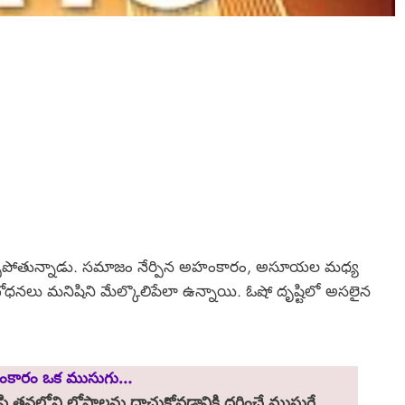
్చిపోతున్నాడు. సమాజం నేర్పిన అహంకారం, అసూయల మధ్య
బోధనలు మనిషిని మేల్కొలిపేలా ఉన్నాయి. ఓషో దృష్టిలో అసలైన
కారం ఒక ముసుగు…
ి తనలోని లోపాలను దాచుకోవడానికి ధరించే ముసుగే