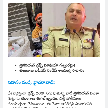
నైజీరియన్ డ్రగ్స్ మాఫియా గుట్టురట్టు!
తెలంగాణ ఐపీఎస్ సందీప్ శాండిల్య సాహసం
సహనం వందే, హైదరాబాద్:
దేశవ్యాప్తంగా
డ్రగ్స్ దందా
నడుపుతున్న భారీ
నైజీరియన్
ముఠా
గుట్టును
తెలంగాణ ఈగల్ బృందం
, ఢిల్లీ పోలీసులు
సంయుక్తంగా ఛేదించాయి. ఈ మెగా ఆపరేషన్ విజయానికి