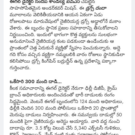
ఈగల్ డైరెక్టర్ సందీప్ శాండిల్య
ఐపీఎస్
చేపట్టిన
సాహసోపేతమైన అండర్‌కవర్ మిషన్. ఈ
డ్రగ్స్ దందా
మూలాలను వెలికితీయడానికి ఆయన ఏకంగా ఏడు
రోజులపాటు మారువేషంలో నైజీరియన్ల డ్రగ్స్ అడ్డాలోనే మకాం
వేశారు. ఈ బృందం స్థానిక ప్రజల సహకారాన్ని తీసుకోవాలని
నిర్ణయించింది. ఇందులో భాగంగా కొత్త వ్యక్తులను సులభంగా
అనుమానించే నైజీరియన్ల కంట పడకుండా ఉండేందుకు ఆ
ప్రాంతంలో చెత్త ఏరుకునే వ్యక్తితో స్నేహం పెంచుకున్నారు. అద్దె
గది కోసం వచ్చిన వ్యక్తిగా నమ్మబలికి వారం రోజులు స్థానికుడిలా
కలిసిపోయి డ్రగ్స్ కింగ్‌పిన్ బద్రుద్దీన్ ఉన్న ప్రదేశాన్ని పక్కాగా
గుర్తించారు.
ఒకేసారి 300 మంది దాడి…
కీలక సమాచారాన్ని ఈగల్ డైరెక్టర్ నేరుగా ఢిల్లీ డిజీపీ, క్రైమ్
బ్రాంచ్ అధికారులకు అందించడంతో భారీ దాడులకు రంగం
సిద్ధమైంది. వెంటనే ఈగల్ బృందంలోని 124 మంది అధికారులు,
ఢిల్లీకి చెందిన 300 మంది పోలీసులు ఒకేసారి 20 ప్రాంతాల్లో
మెరుపు దాడులు నిర్వహించారు. ఈ సమన్వయ దాడుల్లో 50
మందికి పైగా నైజీరియన్లు అరెస్టు అయ్యారు. వారి వద్ద నుంచి
దాదాపు రూ. 3.5 కోట్ల విలువ చేసే 5,340 ఎక్స్‌టసీ గుళికలు,
కొకైన్, హెరాయిన్, మేథ్ వంటి మత్తు పదార్థాలను పోలీసులు