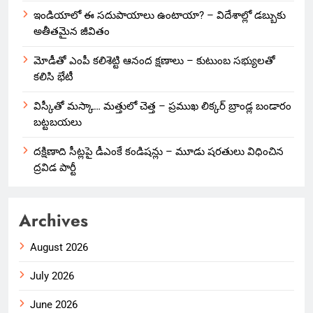
ఇండియాలో‌ ఈ సదుపాయాలు ఉంటాయా? – విదేశాల్లో డబ్బుకు
అతీతమైన జీవితం
మోడీతో ఎంపీ కలిశెట్టి ఆనంద క్షణాలు – కుటుంబ సభ్యులతో
కలిసి భేటీ
విస్కీతో మస్కా… మత్తులో చెత్త – ప్రముఖ లిక్కర్ బ్రాండ్ల బండారం
బట్టబయలు
దక్షిణాది సీట్లపై డీఎంకే కండిషన్లు – మూడు షరతులు విధించిన
ద్రవిడ పార్టీ
Archives
August 2026
July 2026
June 2026