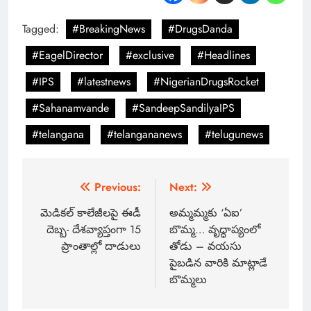
Tagged:
#BreakingNews
#DrugsDanda
#EagelDirector
#exclusive
#Headlines
#IPS
#latestnews
#NigerianDrugsRocket
#Sahanamvande
#SandeepSandilyaIPS
#telangana
#telangananews
#telugunews
Previous:
Next:
మెడికల్ కాలేజీలపై ఈడీ
అమ్మమ్మకు ‘ఏఐ’
దెబ్బ- దేశవ్యాప్తంగా 15
బొమ్మ… వృద్ధాప్యంలో
ప్రాంతాల్లో దాడులు
తోడు – వయసు
పైబడిన వారికి మాట్లాడే
బొమ్మలు