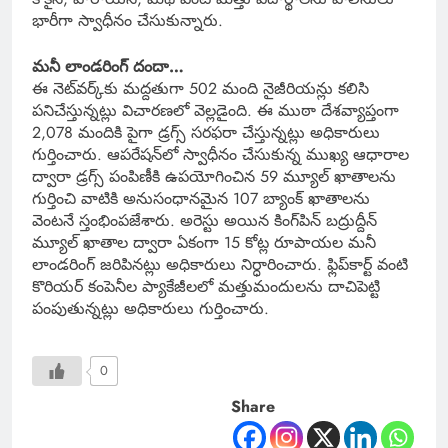
భారీగా స్వాధీనం చేసుకున్నారు.
మనీ లాండరింగ్ దందా…
ఈ నెట్‌వర్క్‌కు మద్దతుగా 502 మంది నైజీరియన్లు కలిసి
పనిచేస్తున్నట్లు విచారణలో వెల్లడైంది. ఈ ముఠా దేశవ్యాప్తంగా
2,078 మందికి పైగా డ్రగ్స్ సరఫరా చేస్తున్నట్లు అధికారులు
గుర్తించారు. ఆపరేషన్‌లో స్వాధీనం చేసుకున్న ముఖ్య ఆధారాల
ద్వారా డ్రగ్స్ పంపిణీకి ఉపయోగించిన 59 మ్యూల్ ఖాతాలను
గుర్తించి వాటికి అనుసంధానమైన 107 బ్యాంక్ ఖాతాలను
వెంటనే స్తంభింపజేశారు. అరెస్టు అయిన కింగ్‌పిన్ బద్రుద్దీన్
మ్యూల్ ఖాతాల ద్వారా ఏకంగా 15 కోట్ల రూపాయల మనీ
లాండరింగ్ జరిపినట్లు అధికారులు నిర్ధారించారు. ఫ్లిప్‌కార్ట్ వంటి
కొరియర్ కంపెనీల ప్యాకేజీలలో మత్తుమందులను దాచిపెట్టి
పంపుతున్నట్లు అధికారులు గుర్తించారు.
0
Share