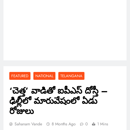
FEATURED
NATIONAL
TELANGANA
‘చెత్త’ వాడితో ఐపీఎస్ దోస్తీ –
ఢిల్లీలో మారువేషంలో ఏడు
రోజులు
Sahanam Vande
8 Months Ago
0
1 Mins