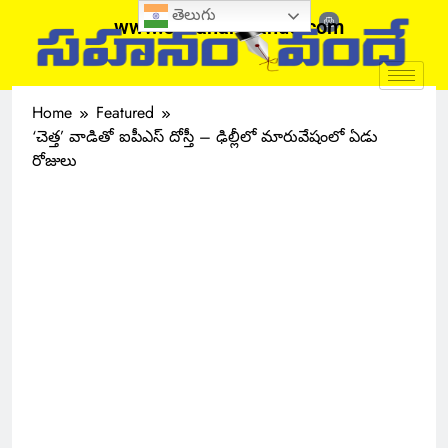
తెలుగు
www.sahanamvande.com
Home
Featured
‘చెత్త’ వాడితో ఐపీఎస్ దోస్తీ – ఢిల్లీలో మారువేషంలో ఏడు
రోజులు