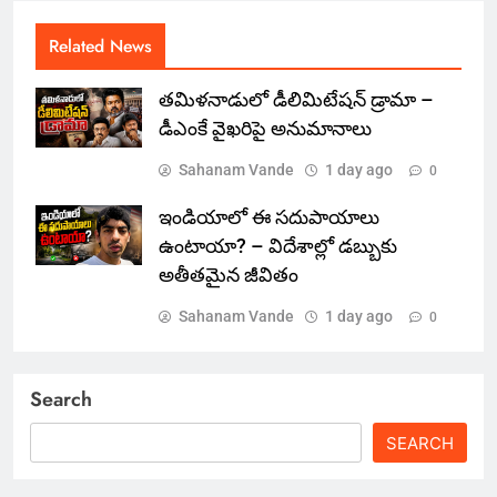
Related News
తమిళనాడులో డీలిమిటేషన్ డ్రామా –
డీఎంకే వైఖరిపై అనుమానాలు
Sahanam Vande
1 day ago
0
ఇండియాలో‌ ఈ సదుపాయాలు
ఉంటాయా? – విదేశాల్లో డబ్బుకు
అతీతమైన జీవితం
Sahanam Vande
1 day ago
0
Search
SEARCH