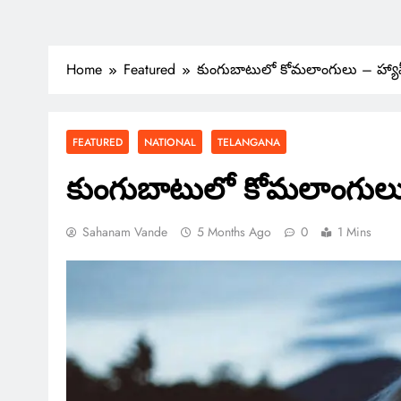
Home
Featured
కుంగుబాటులో కోమలాంగులు – హ్యాపీ’
FEATURED
NATIONAL
TELANGANA
కుంగుబాటులో కోమలాంగులు –
Sahanam Vande
5 Months Ago
0
1 Mins