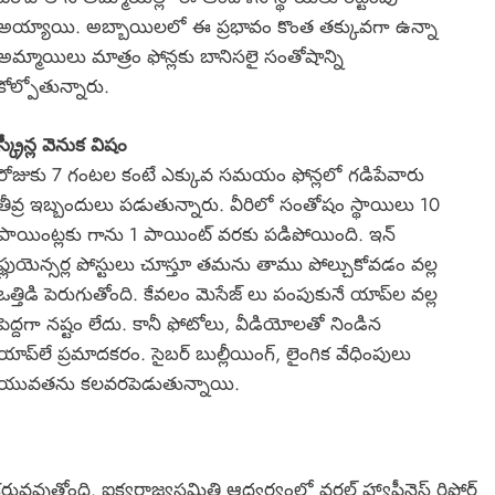
అయ్యాయి. అబ్బాయిలలో ఈ ప్రభావం కొంత తక్కువగా ఉన్నా
అమ్మాయిలు మాత్రం ఫోన్లకు బానిసలై సంతోషాన్ని
కోల్పోతున్నారు.
స్క్రీన్ల వెనుక విషం
రోజుకు 7 గంటల కంటే ఎక్కువ సమయం ఫోన్లలో గడిపేవారు
తీవ్ర ఇబ్బందులు పడుతున్నారు. వీరిలో సంతోషం స్థాయిలు 10
పాయింట్లకు గాను 1 పాయింట్ వరకు పడిపోయింది. ఇన్
ఫ్లుయెన్సర్ల పోస్టులు చూస్తూ తమను తాము పోల్చుకోవడం వల్ల
ఒత్తిడి పెరుగుతోంది. కేవలం మెసేజ్ లు పంపుకునే యాప్‌ల వల్ల
పెద్దగా నష్టం లేదు. కానీ ఫోటోలు, వీడియోలతో నిండిన
యాప్‌లే ప్రమాదకరం. సైబర్ బుల్లీయింగ్, లైంగిక వేధింపులు
యువతను కలవరపెడుతున్నాయి.
తోంది. ఐక్యరాజ్యసమితి ఆధ్వర్యంలో వరల్డ్ హ్యాపీనెస్ రిపోర్ట్