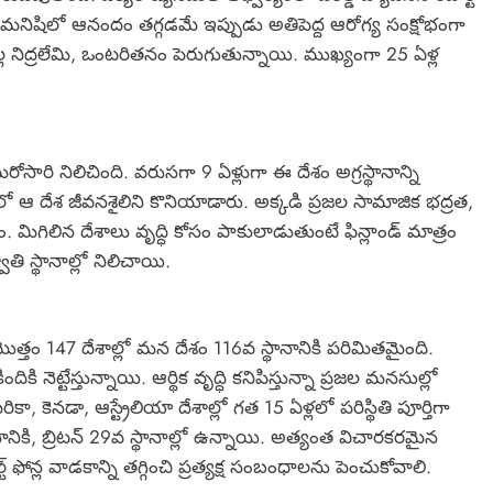
ా మనిషిలో ఆనందం తగ్గడమే ఇప్పుడు అతిపెద్ద ఆరోగ్య సంక్షోభంగా
ల నిద్రలేమి, ఒంటరితనం పెరుగుతున్నాయి. ముఖ్యంగా 25 ఏళ్ల
ారి నిలిచింది. వరుసగా 9 ఏళ్లుగా ఈ దేశం అగ్రస్థానాన్ని
 ఆ దేశ జీవనశైలిని కొనియాడారు. అక్కడి ప్రజల సామాజిక భద్రత,
ణం. మిగిలిన దేశాలు వృద్ధి కోసం పాకులాడుతుంటే ఫిన్లాండ్ మాత్రం
వాతి స్థానాల్లో నిలిచాయి.
. మొత్తం 147 దేశాల్లో మన దేశం 116వ స్థానానికి పరిమితమైంది.
 నెట్టేస్తున్నాయి. ఆర్థిక వృద్ధి కనిపిస్తున్నా ప్రజల మనసుల్లో
, కెనడా, ఆస్ట్రేలియా దేశాల్లో గత 15 ఏళ్లలో పరిస్థితి పూర్తిగా
నానికి, బ్రిటన్ 29వ స్థానాల్లో ఉన్నాయి. అత్యంత విచారకరమైన
ట్ ఫోన్ల వాడకాన్ని తగ్గించి ప్రత్యక్ష సంబంధాలను పెంచుకోవాలి.