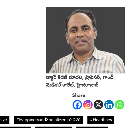
డాక్టర్ కిరణ్ మాదల, ప్రొఫెసర్, గాంధీ
మెడికల్ కాలేజ్, హైదరాబాద్
Share
sive
#HappinessandSocialMedia2026
#Headlines