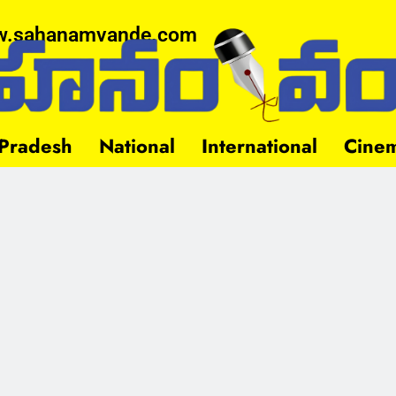
.sahanamvande.com
Pradesh
National
International
Cine