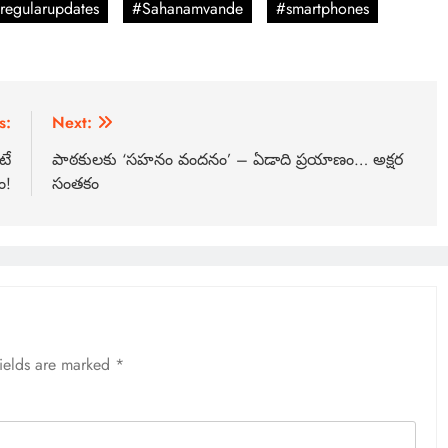
regularupdates
#Sahanamvande
#smartphones
s:
Next:
టే
పాఠకులకు ‘సహనం వందనం’ – ఏడాది ప్రయాణం… అక్షర
ం!
సంతకం
fields are marked
*