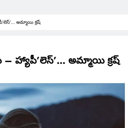
లెస్’… అమ్మాయి క్రష్
 హ్యాపీ’లెస్’… అమ్మాయి క్రష్