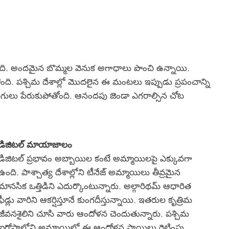
ది. అందమైన బొమ్మల వెనుక అగాధాలు పొంచి ఉన్నాయి.
తోంది. పశ్చిమ దేశాల్లో మొదలైన ఈ మంటలు ఇప్పుడు ప్రపంచాన్ని
దిగులు పేరుకుపోతోంది. ఆనందపు జెండా ఎగరాల్సిన చోట
డిజిటల్ మాయాజాలం
డిజిటల్ ప్రభావం అబ్బాయిల కంటే అమ్మాయిలపై ఎక్కువగా
ఉంది. పాశ్చాత్య దేశాల్లోని టీనేజ్ అమ్మాయిలు తీవ్రమైన
మానసిక ఒత్తిడిని ఎదుర్కొంటున్నారు. అల్గారిథమ్ ఆధారిత
ఫీడ్లు వారిని ఆకర్షిస్తూనే కుంగదీస్తున్నాయి. ఇతరుల కృత్రిమ
జీవనశైలిని చూసి వారు ఆందోళన చెందుతున్నారు. పశ్చిమ
ఐరోపాలోని అమ్మాయిల్లో ఈ ఆందోళన స్థాయిలు రెట్టింపు