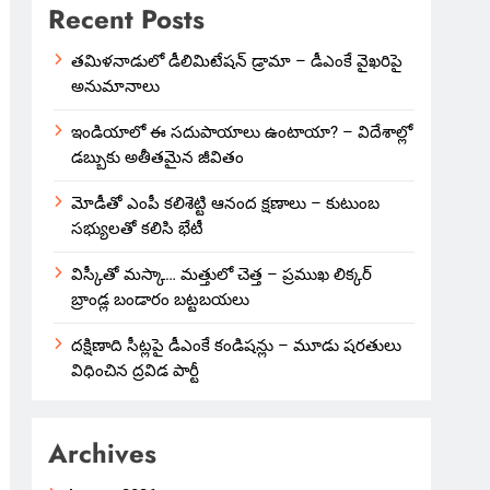
Recent Posts
తమిళనాడులో డీలిమిటేషన్ డ్రామా – డీఎంకే వైఖరిపై
అనుమానాలు
ఇండియాలో‌ ఈ సదుపాయాలు ఉంటాయా? – విదేశాల్లో
డబ్బుకు అతీతమైన జీవితం
మోడీతో ఎంపీ కలిశెట్టి ఆనంద క్షణాలు – కుటుంబ
సభ్యులతో కలిసి భేటీ
విస్కీతో మస్కా… మత్తులో చెత్త – ప్రముఖ లిక్కర్
బ్రాండ్ల బండారం బట్టబయలు
దక్షిణాది సీట్లపై డీఎంకే కండిషన్లు – మూడు షరతులు
విధించిన ద్రవిడ పార్టీ
Archives