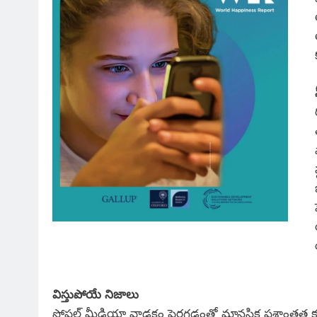
విస్తుపోయే నిజాలు
సోషల్ మీడియా వాడకం పెరగడంతో మానసిక ప్రశాంతత కరువవు