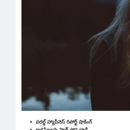
వరల్డ్ హ్యాపీనెస్ రిపోర్ట్ షాకింగ్
ఆడపిల్లలపై స్మార్ట్ ఫోన్ల దాడి