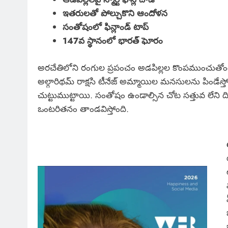
ఇతరులతో పోల్చుకొని ఆందోళన
సంతోషంలో ఫిన్లాండ్ టాప్
147వ స్థానంలో భారత్‌ ఘోరం
అరచేతిలోని రంగుల ప్రపంచం అడపిల్లల కొంపముంచుతోం
అల్గారిథమ్ రాక్షసి టీనేజ్ అమ్మాయిల మనసులను పిండేస్
చుట్టుముట్టాయి. సంతోషం ఉండాల్సిన చోట సత్తువ లేని 
ఒంటరితనం తాండవిస్తోంది.