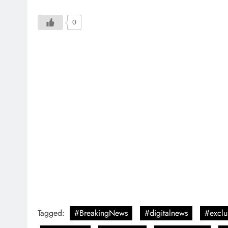
0
Tagged:
#BreakingNews
#digitalnews
#exclu