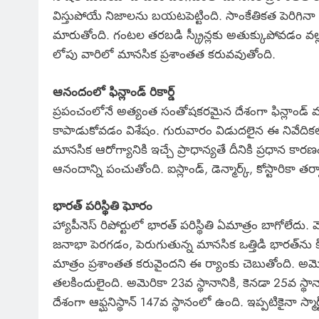
విస్తుపోయే నిజాలను బయటపెట్టింది. సాంకేతికత పెరిగిన
మారుతోంది. గంటల తరబడి స్క్రీన్లకు అతుక్కుపోవడం వల్
లోపు వారిలో మానసిక ప్రశాంతత కరువవుతోంది.
ఆనందంలో ఫిన్లాండ్ రికార్డ్
ప్రపంచంలోనే అత్యంత సంతోషకరమైన దేశంగా ఫిన్లాండ్ మరోస
కాపాడుకోవడం విశేషం. గురువారం విడుదలైన ఈ నివేదికలో
మానసిక ఆరోగ్యానికి ఇచ్చే ప్రాధాన్యతే దీనికి ప్రధాన కార
ఆనందాన్ని పంచుతోంది. ఐస్లాండ్, డెన్మార్క్, కోస్టారికా తర్
భారత్ పరిస్థితి ఘోరం
హ్యాపీనెస్ రిపోర్టులో భారత్ పరిస్థితి ఏమాత్రం బాగోలేదు
జనాభా పెరగడం, పెరుగుతున్న మానసిక ఒత్తిడి భారత్‌ను కిందికి
మాత్రం ప్రశాంతత కరువైందని ఈ ర్యాంకు చెబుతోంది. అమెరికా
తలకిందులైంది. అమెరికా 23వ స్థానానికి, కెనడా 25వ స్థా
దేశంగా ఆఫ్ఘనిస్థాన్ 147వ స్థానంలో ఉంది. ఇప్పటికైనా స్మార్