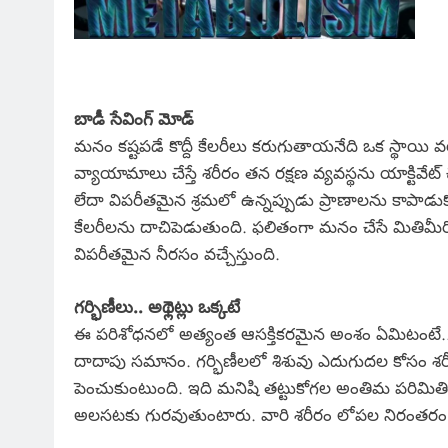
బాడీ సేవింగ్ మోడ్
మనం కష్టపడే కొద్దీ కేలరీలు కరుగుతాయనేది ఒక స్థాయి వర
వ్యాయామాలు చేస్తే శరీరం తన రక్షణ వ్యవస్థను యాక్టివేట్ చే
లేదా విపరీతమైన శ్రమలో ఉన్నప్పుడు ప్రాణాలను కాపా
కేలరీలను దాచిపెడుతుంది. ఫలితంగా మనం చేసే మితిమ
విపరీతమైన నీరసం వచ్చేస్తుంది.
గర్భిణీలు.. అథ్లెట్లు ఒక్కటే
ఈ పరిశోధనలో అత్యంత ఆసక్తికరమైన అంశం ఏమిటంటే.. ఒక అథ్
దాదాపు సమానం. గర్భిణీలలో శిశువు ఎదుగుదల కోసం శరీరం
పెంచుకుంటుంది. ఇది మనిషి తట్టుకోగల అంతిమ పరిమితిక
అలసటకు గురవుతుంటారు. వారి శరీరం లోపల నిరంతరం ఒక మ