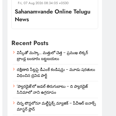
Fri, 07 Aug 2026 08:34:05 +0530
Sahanamvande Online Telugu
News
Recent Posts
విస్కీతో మస్కా… మత్తులో చెత్త – ప్రముఖ లిక్కర్
బ్రాండ్ల బండారం బట్టబయలు
దక్షిణాది సీట్లపై డీఎంకే కండిషన్లు – మూడు షరతులు
విధించిన ద్రవిడ పార్టీ
‘ప్యారడైజ్’లో జడల్ తిరుగుబాటు – ది ప్యారడైజ్
సినిమాలో నాని ఉగ్రరూపం
చిన్న టౌన్లలోనూ మల్టీప్లెక్స్‌ మ్యాజిక్ – పీవీఆర్ ఐనాక్స్
మాస్టర్ ప్లాన్