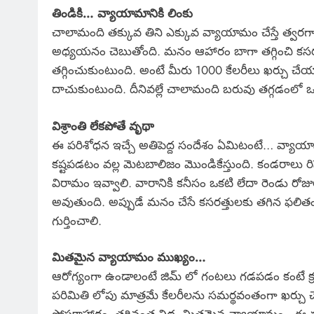
తిండికి… వ్యాయామానికి లింకు
చాలామంది తక్కువ తిని ఎక్కువ వ్యాయామం చేస్తే త్వర
అధ్యయనం చెబుతోంది. మనం ఆహారం బాగా తగ్గించి కసరత్త
తగ్గించుకుంటుంది. అంటే మీరు 1000 కేలరీలు ఖర్చు చేయాలన
దాచుకుంటుంది. దీనివల్లే చాలామంది బరువు తగ్గడంలో ఒక స్
విశ్రాంతి లేకపోతే వృథా
ఈ పరిశోధన ఇచ్చే అతిపెద్ద సందేశం ఏమిటంటే… వ్యాయ
కష్టపడటం వల్ల మెటబాలిజం మొండికేస్తుంది. కండరాలు రిప
విరామం ఇవ్వాలి. వారానికి కనీసం ఒకటి లేదా రెండు రోజుల
అవుతుంది. అప్పుడే మనం చేసే కసరత్తులకు తగిన ఫలితం 
గుర్తించాలి.
మితమైన వ్యాయామం ముఖ్యం…
ఆరోగ్యంగా ఉండాలంటే జిమ్ లో గంటలు గడపడం కంటే క
పరిమితి లోపు మాత్రమే కేలరీలను సమర్థవంతంగా ఖర్చు చ