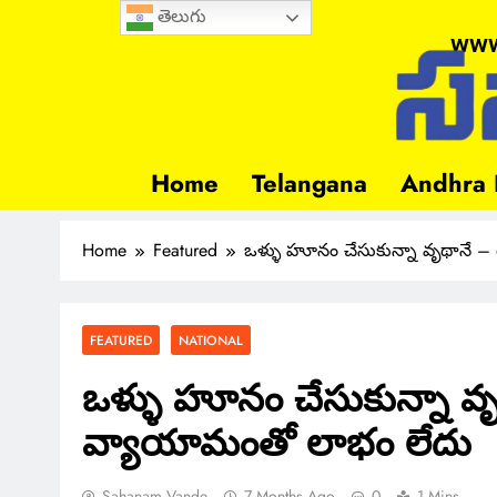
తెలుగు
www
Home
Telangana
Andhra 
Home
Featured
ఒళ్ళు హూనం చేసుకున్నా వృథానే
FEATURED
NATIONAL
ఒళ్ళు హూనం చేసుకున్నా 
వ్యాయామంతో లాభం లేదు
Sahanam Vande
7 Months Ago
0
1 Mins