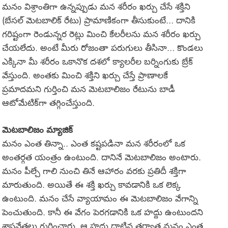
మనం విశ్రాంతిగా ఉన్నప్పుడు మన శరీరం ఖర్చు చేసే శక్తిని
(బేసల్ మెటబాలిక్ రేటు) ప్రామాణికంగా తీసుకుంటే… దానికి
గరిష్టంగా రెండున్నర రెట్లు మించి కేలరీలను మన శరీరం ఖర్చు
చేయలేదు. అంటే మీరు రోజంతా పరుగులు తీసినా… కొండలు
ఎక్కినా మీ శరీరం ఒకానొక దశలో క్యాలరీల బర్నింగుకు బ్రేక్
వేస్తుంది. అంతకు మించి శక్తిని ఖర్చు చేస్తే ప్రాణాలకే
ప్రమాదమని గుర్తించి మన మెటబాలిజం రేటును బాడీ
ఆటోమేటిక్‌గా తగ్గించేస్తుంది.
మెటబాలిజం మ్యాజిక్
మనం ఎంత తిన్నా.. ఎంత కష్టపడినా మన శరీరంలో ఒక
అంతర్గత యంత్రం ఉంటుంది. దానినే మెటబాలిజం అంటారు.
మనం పీల్చే గాలి నుంచి తినే ఆహారం వరకు ప్రతిదీ శక్తిగా
మారుతుంది. అయితే ఈ శక్తి ఖర్చు కావడానికి ఒక లెక్క
ఉంటుంది. మనం చేసే వ్యాయామం ఈ మెటబాలిజం వేగాన్ని
పెంచుతుంది. కానీ ఈ వేగం పెరగడానికి ఒక హద్దు ఉంటుందని
శాస్త్రవేత్తలు గుర్తించారు. ఆ హద్దు దాటిన తర్వాత మనం ఎంత