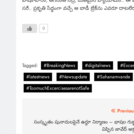
పోషకాహారం, తగినంత నిద్ర, మితమైన వ్యాయామం.. ఈ మూ
సరే.. ప్రకృతి సిద్ధంగా వచ్చే ఆ బాడీ బ్రేక్‌ను ఎవరూ దాట
0
Tagged:
#BreakingNews
#digitalnews
#Excer
#latestnews
#Newsupdate
#Sahanamvande
#ToomuchExcercisesarenotSafe
Previou
సంస్కృతం పునాదులపైనే ఉర్దూ నిర్మాణం – భాషల గుట్
విప్పిన జావేద్ అక్త