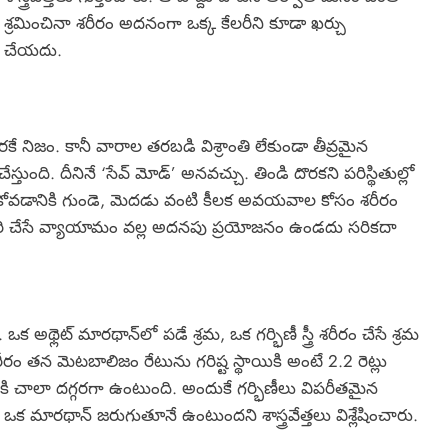
శ్రమించినా శరీరం అదనంగా ఒక్క కేలరీని కూడా ఖర్చు
చేయదు.
కే నిజం. కానీ వారాల తరబడి విశ్రాంతి లేకుండా తీవ్రమైన
స్తుంది. దీనినే ‘సేవ్ మోడ్’ అనవచ్చు. తిండి దొరకని పరిస్థితుల్లో
డుకోవడానికి గుండె, మెదడు వంటి కీలక అవయవాల కోసం శరీరం
ీరి చేసే వ్యాయామం వల్ల అదనపు ప్రయోజనం ఉండదు సరికదా
లెట్ మారథాన్‌లో పడే శ్రమ, ఒక గర్భిణీ స్త్రీ శరీరం చేసే శ్రమ
 తన మెటబాలిజం రేటును గరిష్ట స్థాయికి అంటే 2.2 రెట్లు
ి చాలా దగ్గరగా ఉంటుంది. అందుకే గర్భిణీలు విపరీతమైన
ారథాన్ జరుగుతూనే ఉంటుందని శాస్త్రవేత్తలు విశ్లేషించారు.