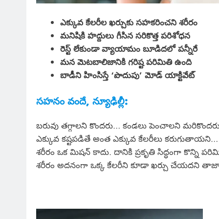
ఎక్కువ కేలరీల ఖర్చుకు సహకరించని శరీరం
మనిషికి హద్దులు గీసిన సరికొత్త పరిశోధన
రెస్ట్ లేకుండా వ్యాయామం బూడిదలో పన్నీరే
మన మెటబాలిజానికి గరిష్ట పరిమితి ఉంది
బాడీని హింసిస్తే ‘పొదుపు’ మోడ్‌ యాక్టివేట్
సహనం వందే, న్యూఢిల్లీ:
బరువు తగ్గాలని కొందరు… కండలు పెంచాలని మరికొందరు
ఎక్కువ కష్టపడితే అంత ఎక్కువ కేలరీలు కరుగుతాయని
శరీరం ఒక మిషన్ కాదు. దానికి ప్రకృతి సిద్ధంగా కొన్ని ప
శరీరం అదనంగా ఒక్క కేలరీని కూడా ఖర్చు చేయదని తాజ