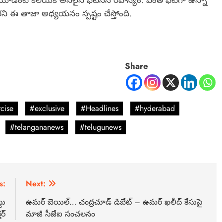
డింటి కలయికే అసలైన ఫిట్‌నెస్ రహస్యం. ఎంత ఫిట్‌గా ఉన్నా
లేరని ఈ తాజా అధ్యయనం స్పష్టం చేస్తోంది.
Share
cise
#exclusive
#Headlines
#hyderabad
#telangananews
#telugunews
s:
Next:
టు
ఉమర్ బెయిల్… చంద్రచూడ్ డిబేట్ – ఉమర్ ఖలీద్ కేసుపై
ర్
మాజీ సీజేఐ సంచలనం