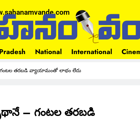
.sahanamvande.com
Pradesh
National
International
Cine
 – గంటల తరబడి వ్యాయామంతో లాభం లేదు
వృథానే – గంటల తరబడి