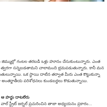
 జిమ్ముల్లో గంటల తరబడి ఒళ్లు హూనం చేసుకుంటున్నారు. ఎంత
… త్వరగా సన్నబడతామని చాలామంది భ్రమపడుతున్నారు. కానీ మన
రిమితులున్నాయి. ఒక స్థాయి దాటిన తర్వాత మీరు ఎంత కొట్టుకున్నా
ా అంతర్జాతీయ పరిశోధనలు కుండబద్దలు కొడుతున్నాయి.
ఆ హద్దు దాటలేరు
వాల్ స్ట్రీట్ జర్నల్ ప్రచురించిన తాజా అధ్యయనం ప్రకారం…