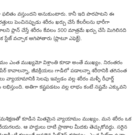
గా ఫలితం వస్తుందని అనుకుంటారు. కానీ ఇది పొరపాటని ఈ
ులు పెంచినప్పుడు శరీరం ఖర్చు చేసే కేలరీలను భారీగా
ి ప్లాన్ చేస్తే శరీరం కేవలం 500 మాత్రమే ఖర్చు చేసి మిగిలినది
టేజ్ వచ్చాక ఆగిపోతారు (ప్లాటూ ఎఫెక్ట్).
ామం ఎంత ముఖ్యమో విశ్రాంతి కూడా అంతే ముఖ్యం. నిరంతరం
ేర్ కావాలన్నా, జీవక్రియలు గాడిలో పడాలన్నా శరీరానికి తగినంత
ు వ్యాయామానికి సెలవు ఇవ్వడం వల్ల శరీరం మళ్ళీ రీఛార్జ్
లభిస్తుంది. అతిగా కష్టపడటం వల్ల లాభం కంటే నష్టమే ఎక్కువని
్రమశిక్షణతో కూడిన మితమైన వ్యాయామం ముఖ్యం. మన శరీరం ఒక
ేయగలదు. ఆ హద్దులు దాటి ప్రాణాల మీదకు తెచ్చుకోవద్దు. సరైన