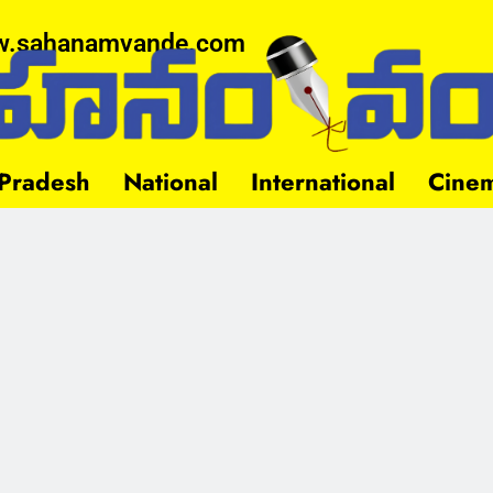
.sahanamvande.com
Pradesh
National
International
Cine