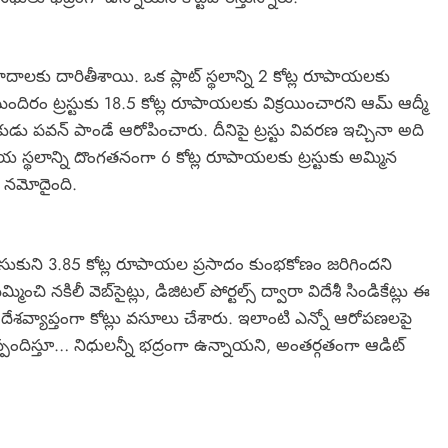
దాలకు దారితీశాయి. ఒక ప్లాట్ స్థలాన్ని 2 కోట్ల రూపాయలకు
దిరం ట్రస్టుకు 18.5 కోట్ల రూపాయలకు విక్రయించారని ఆమ్ ఆద్మీ
డు పవన్ పాండే ఆరోపించారు. దీనిపై ట్రస్టు వివరణ ఇచ్చినా అది
స్థలాన్ని దొంగతనంగా 6 కోట్ల రూపాయలకు ట్రస్టుకు అమ్మిన
్ నమోదైంది.
 చేసుకుని 3.85 కోట్ల రూపాయల ప్రసాదం కుంభకోణం జరిగిందని
చి నకిలీ వెబ్‌సైట్లు, డిజిటల్ పోర్టల్స్ ద్వారా విదేశీ సిండికేట్లు ఈ
దేశవ్యాప్తంగా కోట్లు వసూలు చేశారు. ఇలాంటి ఎన్నో ఆరోపణలపై
రాయ్ స్పందిస్తూ… నిధులన్నీ భద్రంగా ఉన్నాయని, అంతర్గతంగా ఆడిట్