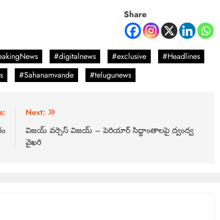
Share
eakingNews
#digitalnews
#exclusive
#Headlines
s
#Sahanamvande
#telugunews
s:
Next:
గం
విజయ్ వర్సెస్ విజయ్ – పెరియార్ సిద్ధాంతాలపై ద్వంద్వ
వైఖరి