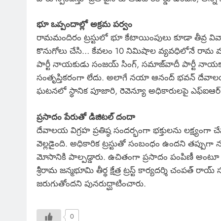
భూ ఒప్పందాల్లో అక్రమ పర్వం
రామమందిరం ట్రస్టులో భూ కేటాయింపులు కూడా తీవ్ర వివా
కొనుగోలు చేసి… కేవలం 10 నిమిషాల వ్యవధిలోనే రామ మం
పార్టీ నాయకుడు సంజయ్ సింగ్, సమాజ్‌వాదీ పార్టీ నాయకు
సంతృప్తికరంగా లేదు. అలాగే నయా ఆనంద్ భవన్ దేవాలయ 
ఘటనలో స్థానిక పూజారి, రెవెన్యూ అధికారులపై ఎఫ్ఐఆర
ప్రసాదం పేరుతో డిజిటల్ దందా
దేవాలయ విగ్రహ ప్రతిష్ఠ సందర్భంగా భక్తులను లక్ష్యంగా
వెల్లడైంది. అధికారిక ట్రస్టుతో సంబంధం ఉందని తప్పుగా నమ్మిం
మోసానికి పాల్పడ్డారు. ఉచితంగా ప్రసాదం పంపిణీ అంటూ 
శ్రీరామ జన్మభూమి తీర్థ క్షేత్ర ట్రస్ట్ కార్యదర్శి చంపత్ 
జరుగుతోందని పునరుద్ఘాటించారు.
0