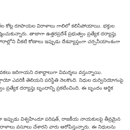
వేల కోట్ల రూపాయల విరాళాలు గాలిలో కలిసిపోయాయి. భక్తుల
మించుకున్నారు. తాజాగా ఉత్తరప్రదేశ్ ప్రభుత్వం ప్రత్యేక దర్యాప్తు
ాల్లోని చీకటి కోణాలు ఇప్పుడు దేశవ్యాప్తంగా చర్చనీయాంశంగా
కలు జరిగాయని దశాబ్దాలుగా విమర్శలు వస్తున్నాయి.
యో ఎవరికీ తెలియని పరిస్థితి నెలకొంది. నిధుల దుర్వినియోగంపై
ప్రత్యేక దర్యాప్తు బృందాన్ని ప్రకటించింది. ఈ బృందం ఆర్థిక
డా ఇప్పుడు విశ్వహిందూ పరిషత్, రాజకీయ నాయకులపై తీవ్రమైన
విరాళాలు వసూలు చేశారని వారు ఆరోపిస్తున్నారు. ఈ నిధులను