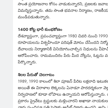
సొంత ప్రయోజనాల కోసం వాడుకున్నారని, ప్రజలకు జవా
విమర్శిస్తున్నారు. తమ సొంత భవనాల నిర్మాణం, రాజకీ
మండిపడుతున్నారు.
1400 కోట్ల భారీ కుంభకోణం
దేశవ్యాప్తంగా, ప్రపంచవ్యాప్తంగా 1980 చివరి నుంచి 19
రూపాయలను విశ్వహిందూ పరిషత్ మోసం చేసిందని నిర్మో
దేవాలయ నిర్మాణానికి వినియోగించాల్సిన నిధులను వీ
ఆరోపించారు. రామమందిరం పేరు మీద నోట్లను, ఓట్లను వ
పేర్కొన్నారు.
శిలల పేరుతో చెలగాటం
1989, 1990 కాలంలో శిలా పూజన్ పేరిట లక్షలాది ఇటుకలను
అయితే ఈ విరాళాల లెక్కలను ఏనాడూ పారదర్శకంగా వెల్లడ
నిర్వహణలో కూడా లోపాలు ఉన్నాయని ఆరోపిస్తున్నారు. ద
ప్రకారం ప్రైవేటు ట్రస్టులకు మళ్లించారని అఖాడా నాయకులు
వారు స్పందిస్తూ ప్రతి పైసాకు ఆడిట్ రికార్డు ఉందని, అన్ని