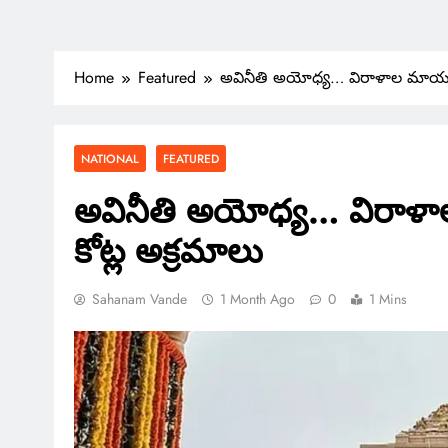
Home
Featured
అవినీతి అయోధ్య… విరాళాల మాయ – 
NATIONAL
FEATURED
అవినీతి అయోధ్య… విరాళా
కోట్ల అక్రమాలు
Sahanam Vande
1 Month Ago
0
1 Mins