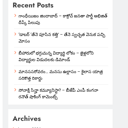
Recent Posts
గాంధీయిజం జిందాబాద్ – కాక్రోచ్ జనతా పార్టీ అభిజిత్
దీప్కే పిలుపు
‘డాబర్ ‘తేనె పూసిన కత్తి’ – తేనె స్వచ్ఛత వెనుక పచ్చి
మోసం
బీహారులో భగ్గుమన్న విద్యార్థి లోకం – జైళ్లలోని
విద్యార్థుల విడుదలకు డిమాండ్
మానససరోవరం… మనసు ఉల్లాసం – కైలాస యాత్ర
సరికొత్త రికార్డు
సోనాక్షి సిన్హా కమ్యూనిస్టా? – బీజేపీ ఎంపీ కంగనా
రనౌత్ షాకింగ్ కామెంట్స్
Archives