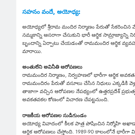
సహనం వందే, అయోధ్య:
అయోధ్యలో శ్రీరామ మందిర నిర్మాణం పేరుతో సేకరించిన 
నమ్మకాన్ని ఆసరాగా చేసుకుని భారీ ఆర్థిక సామ్రాజ్యాన్ని నిర్
బృందాన్ని ఏర్పాటు చేయడంతో రామమందిర ఆర్థిక వ్యవహార
మారాయి.
అంతులేని అవినీతి ఆరోపణలు
రామమందిర నిర్మాణం, నిర్వహణలో భారీగా ఆర్థిక అవకతవ
రామమందిరం పేరుతో వసూలు చేసిన నిధులు ఎక్కడికి వెళ్లా
తాజాగా వచ్చిన ఆరోపణల నేపథ్యంలో ఉత్తరప్రదేశ్ ప్రభుత్వం 
అవకతవకల కోణంలో విచారణ చేపట్టనుంది.
రాజకీయ ఆరోపణల సుడిగుండం
అయోధ్య వివాదంలో కీలక పాత్ర పోషించిన నిర్మోహి అఖా
ఆర్థిక ఆరోపణలు చేస్తోంది. 1989-90 కాలంలోనే భారీగా 