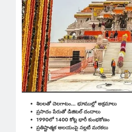
శిలలతో చెలగాటం… భూముల్లో అక్రమాలు
ప్రసాదం పేరుతో డిజిటల్ దందాలు
1990లో 1400 కోట్ల భారీ కుంభకోణం
ప్రతిష్టాత్మక ఆలయంపై నల్లటి మరకలు