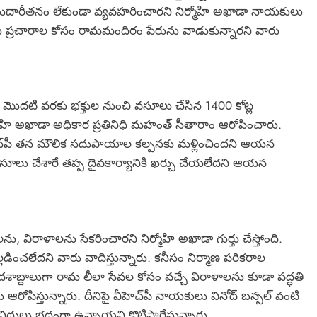
బుదారీతనం లేకుండా వ్యవహరించారని నిర్మోహి అఖాడా నాయకులు
య ప్రచారాల కోసం రామమందిరం పేరును వాడుకున్నారని వారు
90 మొదటి వరకు భక్తుల నుంచి వసూలు చేసిన 1400 కోట్ల
హి అఖాడా అధికార ప్రతినిధి మహంత్ సీతారాం ఆరోపించారు.
హెచ్‌పీ తన మౌలిక సదుపాయాల కల్పనకు మళ్లించిందని ఆయన
సూలు చేశారే తప్ప దైవకార్యానికి ఖర్చు చేయలేదని ఆయన
, విరాళాలను సేకరించారని నిర్మోహి అఖాడా గుర్తు చేస్తోంది.
ించలేదని వారు వాదిస్తున్నారు. కనీసం నిర్మాణ పరికరాల
శాబ్దాలుగా రామ లీలా సేవల కోసం వచ్చే విరాళాలను కూడా పద్ధతి
 ఆరోపిస్తున్నారు. దీనిపై వీహెచ్‌పీ నాయకులు వినోద్ బన్సల్ వంటి
 నిధులు భద్రంగా ఉన్నాయని కొట్టిపారేస్తున్నారు.