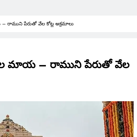
రాముని పేరుతో వేల కోట్ల అక్రమాలు
ల మాయ – రాముని పేరుతో వేల