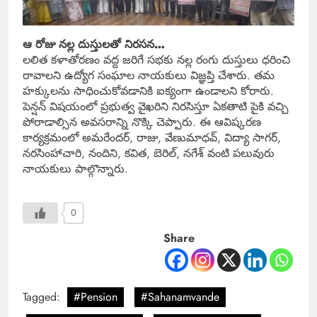
ఆ రోజు నల్ల దుస్తులతో నిరసన…
లలిత కళాతోరణం వద్ద జరిగే సభకు నల్ల రంగు దుస్తులు ధరించి
రావాలని ఉద్యోగ సంఘాల నాయకులు విజ్ఞప్తి చేశారు. తమ
హక్కులను సాధించుకోవడానికి ఐక్యంగా ఉండాలని కోరారు.
పెన్షన్ విషయంలో ప్రభుత్వ వైఖరిని నిరసిస్తూ ఏకతాటి పైకి వచ్చి
పోరాడాల్సిన అవసరాన్ని నొక్కి చెప్పారు. ఈ ఆవిష్కరణ
కార్యక్రమంలో అమరేందర్, రాజు, వేణుమాధవ్, విద్యా సాగర్,
నరసింహాచారి, నందిని, కవిత, బెరిల్, నగేశ్ వంటి పలువురు
నాయకులు పాల్గొన్నారు.
0
Share
Tagged:
#Pension
#Sahanamvande