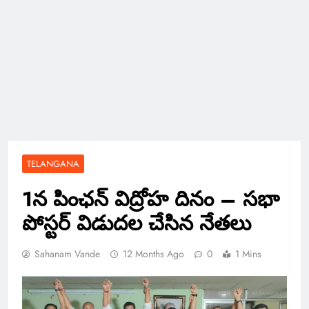
TELANGANA
1న పింఛన్ విద్రోహ దినం – సభా
పోస్టర్ విడుదల చేసిన నేతలు
Sahanam Vande
12 Months Ago
0
1 Mins