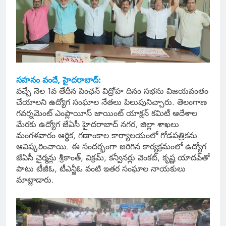
సహనం వందే,
హైదరాబాద్
:
వచ్చే నెల 1వ తేదీన పింఛన్ విద్రోహ దినం సభను విజయవంతం
చేయాలని ఉద్యోగ సంఘాల నేతలు పిలుపునిచ్చారు. తెలంగాణ
గవర్నమెంట్ ఎంప్లాయీస్ జాయింట్ యాక్షన్ కమిటీ ఆదేశాల
మేరకు ఉద్యోగ జేఏసీ హైదరాబాద్ నగర, జిల్లా శాఖలు
మంగళవారం ఆర్థిక, గణాంకాల కార్యాలయంలో గోడపత్రికను
ఆవిష్కరించాయి. ఈ సందర్భంగా జరిగిన కార్యక్రమంలో ఉద్యోగ
జేఏసీ చైర్మన్లు శ్రీకాంత్, విక్రమ్, కన్వీనర్లు వెంకట్, కృష్ణ యాదవ్‌తో
పాటు టీజీఓ, టీఎన్జీఓ వంటి ఇతర సంఘాల నాయకులు
మాట్లాడారు.