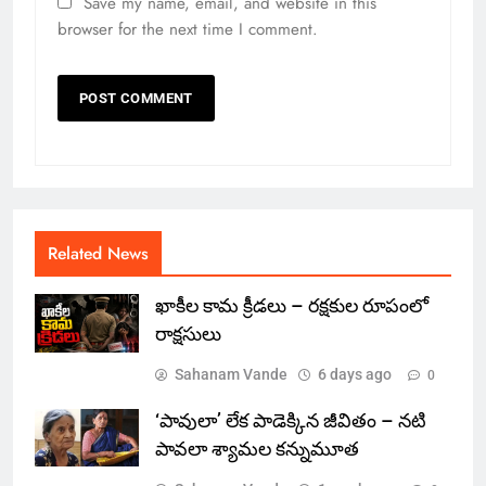
Save my name, email, and website in this
browser for the next time I comment.
Related News
ఖాకీల కామ క్రీడలు – రక్షకుల రూపంలో
రాక్షసులు
Sahanam Vande
6 days ago
0
‘పావులా’ లేక పాడెక్కిన జీవితం – నటి
పావలా శ్యామల కన్నుమూత