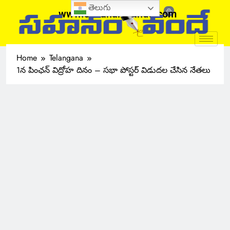
తెలుగు
www.sahanamvande.com
Home
Telangana
1న పింఛన్ విద్రోహ దినం – సభా పోస్టర్ విడుదల చేసిన నేతలు