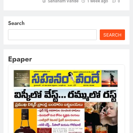
Sahanam Vande
1 week ago
0
Search
SEARCH
Epaper