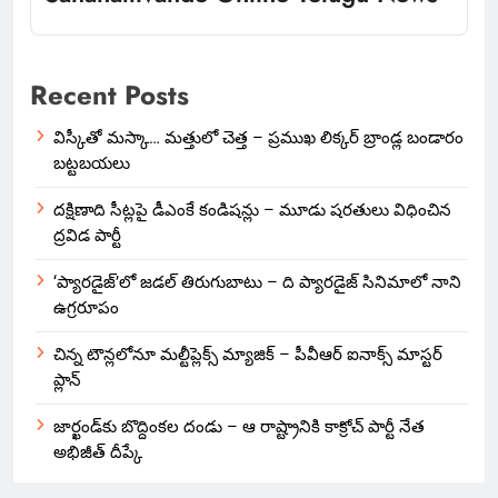
Recent Posts
విస్కీతో మస్కా… మత్తులో చెత్త – ప్రముఖ లిక్కర్ బ్రాండ్ల బండారం
బట్టబయలు
దక్షిణాది సీట్లపై డీఎంకే కండిషన్లు – మూడు షరతులు విధించిన
ద్రవిడ పార్టీ
‘ప్యారడైజ్’లో జడల్ తిరుగుబాటు – ది ప్యారడైజ్ సినిమాలో నాని
ఉగ్రరూపం
చిన్న టౌన్లలోనూ మల్టీప్లెక్స్‌ మ్యాజిక్ – పీవీఆర్ ఐనాక్స్ మాస్టర్
ప్లాన్
జార్ఖండ్‌కు బొద్దింకల దండు – ఆ రాష్ట్రానికి కాక్రోచ్ పార్టీ నేత
అభిజీత్ దీప్కే