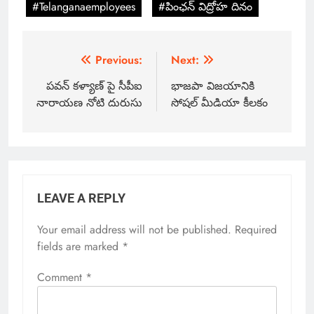
#Telanganaemployees
#పింఛన్ విద్రోహ దినం
Previous:
Next:
పవన్ కళ్యాణ్ పై సీపీఐ
భాజపా విజయానికి
నారాయణ నోటి దురుసు
సోషల్ మీడియా కీలకం
LEAVE A REPLY
Your email address will not be published.
Required
fields are marked
*
Comment
*