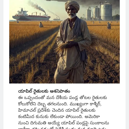
యాపిల్ రైతులకు ఆశనిపాతం
ఈ ఒప్పందంతో మన దేశీయ పండ్ల తోటల రైతులకు
కోలుకోలేని దెబ్బ తగలనుంది. ముఖ్యంగా కాశ్మీర్,
హిమాచల్ ప్రదేశ్‌కు చెందిన యాపిల్ రైతులకు
కంటిమీద కునుకు లేకుండా పోయింది. అమెరికా
నుంచి దిగుమతి అయ్యే యాపిల్ పండ్లపై సుంకాలను