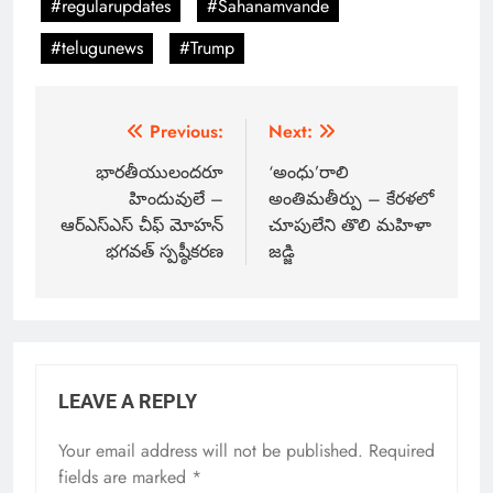
#regularupdates
#Sahanamvande
#telugunews
#Trump
Previous:
Next:
భారతీయులందరూ
‘అంధు’రాలి
హిందువులే –
అంతిమతీర్పు – కేరళలో
ఆర్ఎస్ఎస్ చీఫ్ మోహన్
చూపులేని తొలి మహిళా
భగవత్ స్పష్ఠీకరణ
జడ్జి
LEAVE A REPLY
Your email address will not be published.
Required
fields are marked
*