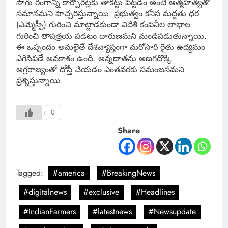
సాగు రంగాన్ని కార్పొరేట్లకు తాకట్టు పెట్టడం అంటే ఆత్మహత్యతో
సమానమని హెచ్చరిస్తున్నాయి. ప్రభుత్వం కనీస మద్దతు ధర
(ఎమ్మెస్పీ) గురించి మాట్లాడకుండా విదేశీ కంపెనీల లాభాల
గురించి తాపత్రయ పడటం దారుణమని మండిపడుతున్నాయి.
ఈ ఒప్పందం అమలైతే దేశవ్యాప్తంగా మరోసారి రైతు ఉద్యమం
ఎగిసిపడే అవకాశం ఉంది. అన్నదాతను అణగదొక్కి
అగ్రరాజ్యంతో దోస్తీ చేయడం ఎంతవరకు సమంజసమని
ప్రశ్నిస్తున్నాయి.
0
Share
Tagged:
#america
#BreakingNews
#digitalnews
#exclusive
#Headlines
#IndianFarmers
#latestnews
#Newsupdate