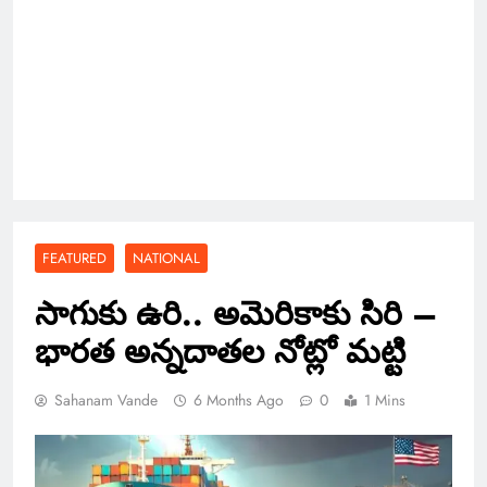
FEATURED
NATIONAL
సాగుకు ఉరి.. అమెరికాకు సిరి –
భారత అన్నదాతల నోట్లో మట్టి
Sahanam Vande
6 Months Ago
0
1 Mins