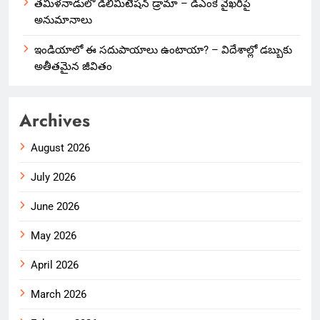
తమిళనాడులో డీలిమిటేషన్ డ్రామా – డీఎంకే వైఖరిపై
అనుమానాలు
ఇండియాలో‌ ఈ సదుపాయాలు ఉంటాయా? – విదేశాల్లో డబ్బుకు
అతీతమైన జీవితం
Archives
August 2026
July 2026
June 2026
May 2026
April 2026
March 2026