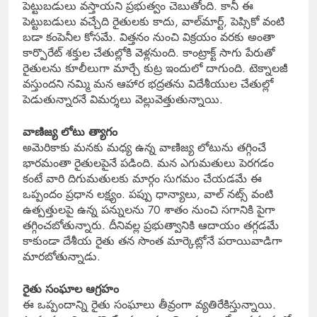
పెట్టుబడులు వస్తాయని ప్రభుత్వం చెబుతోంది. కానీ ఈ
పెట్టుబడులు వచ్చేది రైతులకు కాదు, వాల్‌మార్ట్, పెప్సికో వంటి
బడా కంపెనీల కోసమే. విత్తనం నుంచి విక్రయం వరకు అంతా
కార్పొరేట్ శక్తుల చేతుల్లోకి వెళ్లనుంది. కాంట్రాక్ట్ సాగు పేరుతో
రైతులను కూలీలుగా మార్చే కుట్ర ఇందులో దాగుంది. టెక్నాలజీ
వస్తుందని నమ్మి మన ఆహార భద్రతను విదేశీయుల చేతుల్లో
పెడుతున్నారనే విమర్శలు వెల్లువెత్తుతున్నాయి.
వాణిజ్య లోటు త్యాగం
అమెరికాకు మనకు మధ్య ఉన్న వాణిజ్య లోటును తగ్గించే
భారమంతా రైతులపైనే పడింది. మన ఎగుమతులు పెరగడం
కంటే వారి దిగుమతులకు మార్గం సుగమం చేయడమే ఈ
ఒప్పందం ప్రధాన లక్ష్యం. పప్పు ధాన్యాలు, వాల్ నట్స్ వంటి
ఉత్పత్తులపై ఉన్న పన్నులను 70 శాతం నుంచి సగానికి పైగా
తగ్గించబోతున్నారు. దీనివల్ల ప్రభుత్వానికి ఆదాయం తగ్గడమే
కాకుండా దేశీయ రైతు తన సొంత మార్కెట్లోనే పరాయివాడిగా
మారబోతున్నాడు.
రైతు సంఘాల ఆగ్రహం
ఈ ఒప్పందాన్ని రైతు సంఘాలు తీవ్రంగా వ్యతిరేకిస్తున్నాయి.