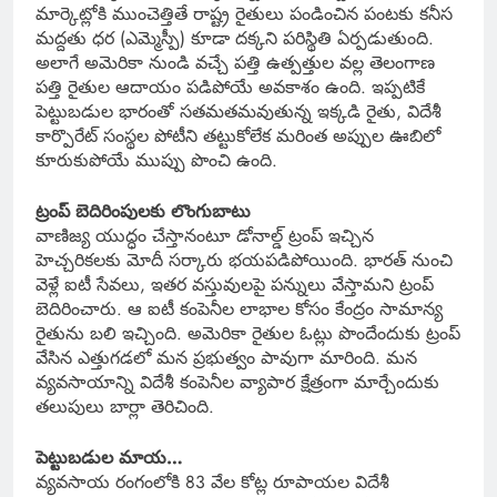
మార్కెట్లోకి ముంచెత్తితే రాష్ట్ర రైతులు పండించిన పంటకు కనీస
మద్దతు ధర (ఎమ్మెస్పీ) కూడా దక్కని పరిస్థితి ఏర్పడుతుంది.
అలాగే అమెరికా నుండి వచ్చే పత్తి ఉత్పత్తుల వల్ల తెలంగాణ
పత్తి రైతుల ఆదాయం పడిపోయే అవకాశం ఉంది. ఇప్పటికే
పెట్టుబడుల భారంతో సతమతమవుతున్న ఇక్కడి రైతు, విదేశీ
కార్పొరేట్ సంస్థల పోటీని తట్టుకోలేక మరింత అప్పుల ఊబిలో
కూరుకుపోయే ముప్పు పొంచి ఉంది.
ట్రంప్ బెదిరింపులకు లొంగుబాటు
వాణిజ్య యుద్ధం చేస్తానంటూ డోనాల్డ్ ట్రంప్ ఇచ్చిన
హెచ్చరికలకు మోదీ సర్కారు భయపడిపోయింది. భారత్ నుంచి
వెళ్లే ఐటీ సేవలు, ఇతర వస్తువులపై పన్నులు వేస్తామని ట్రంప్
బెదిరించారు. ఆ ఐటీ కంపెనీల లాభాల కోసం కేంద్రం సామాన్య
రైతును బలి ఇచ్చింది. అమెరికా రైతుల ఓట్లు పొందేందుకు ట్రంప్
వేసిన ఎత్తుగడలో మన ప్రభుత్వం పావుగా మారింది. మన
వ్యవసాయాన్ని విదేశీ కంపెనీల వ్యాపార క్షేత్రంగా మార్చేందుకు
తలుపులు బార్లా తెరిచింది.
పెట్టుబడుల మాయ…
వ్యవసాయ రంగంలోకి 83 వేల కోట్ల రూపాయల విదేశీ