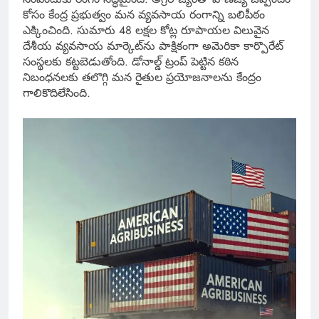
కోసం కేంద్ర ప్రభుత్వం మన వ్యవసాయ రంగాన్ని బలిపీఠం
ఎక్కించింది. సుమారు 48 లక్షల కోట్ల రూపాయల విలువైన
దేశీయ వ్యవసాయ మార్కెట్‌ను పాక్షికంగా అమెరికా కార్పొరేట్
సంస్థలకు కట్టబెడుతోంది. డోనాల్డ్ ట్రంప్ పెట్టిన కఠిన
నిబంధనలకు తలొగ్గి మన రైతుల ప్రయోజనాలను కేంద్రం
గాలికొదిలేసింది.