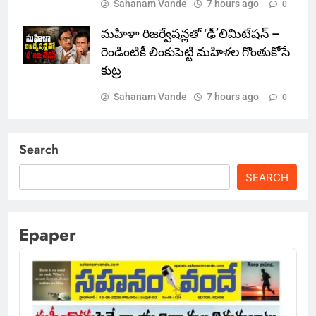
Sahanam Vande
7 hours ago
0
మహిళా రిజర్వేషన్లతో ‘ఢీ’లిమిటేషన్ –
రెండింటికీ లింకుపెట్టి మహిళల గొంతుకోసే
కుట్ర
Sahanam Vande
7 hours ago
0
Search
SEARCH
Epaper