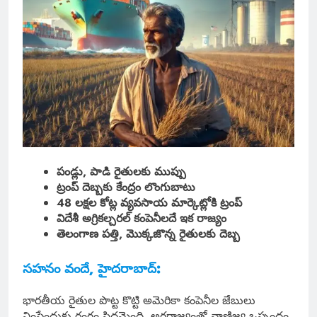
పండ్లు, పాడి రైతులకు ముప్పు
ట్రంప్ దెబ్బకు కేంద్రం లొంగుబాటు
48 లక్షల కోట్ల వ్యవసాయ మార్కెట్లోకి ట్రంప్
విదేశీ అగ్రికల్చరల్ కంపెనీలదే ఇక రాజ్యం
తెలంగాణ పత్తి, మొక్కజొన్న రైతులకు దెబ్బ
సహనం వందే, హైదరాబాద్:
భారతీయ రైతుల పొట్ట కొట్టి అమెరికా కంపెనీల జేబులు
నింపేందుకు రంగం సిద్ధమైంది. అగ్రరాజ్యంతో వాణిజ్య ఒప్పందం