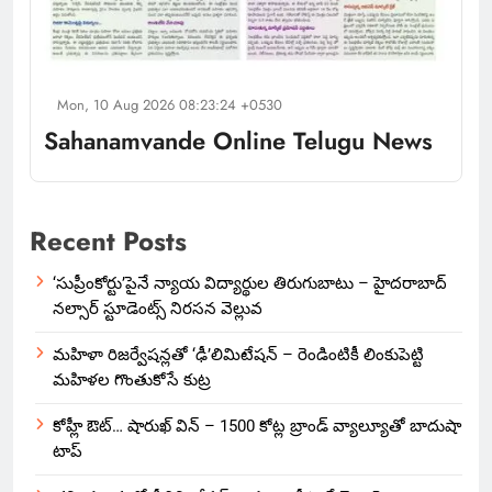
Mon, 10 Aug 2026 08:23:24 +0530
Sahanamvande Online Telugu News
Recent Posts
‘సుప్రీంకోర్టు’పైనే న్యాయ విద్యార్థుల తిరుగుబాటు – హైదరాబాద్
నల్సార్ స్టూడెంట్స్ నిరసన వెల్లువ
మహిళా రిజర్వేషన్లతో ‘ఢీ’లిమిటేషన్ – రెండింటికీ లింకుపెట్టి
మహిళల గొంతుకోసే కుట్ర
కోహ్లీ ఔట్… షారుఖ్ విన్ – 1500 కోట్ల బ్రాండ్ వ్యాల్యూతో బాదుషా
టాప్