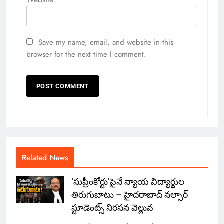
Save my name, email, and website in this
browser for the next time I comment.
Related News
‘సుప్రీంకోర్టు’పైనే న్యాయ విద్యార్థుల
తిరుగుబాటు – హైదరాబాద్ నల్సార్
స్టూడెంట్స్ నిరసన వెల్లువ