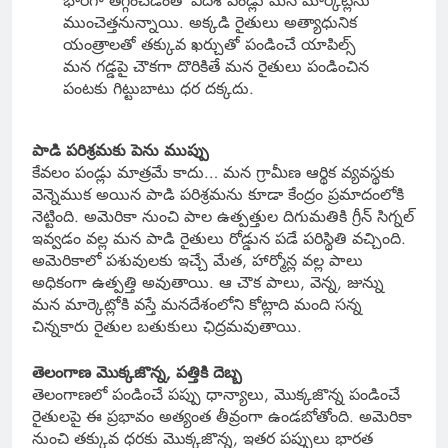
భారీగా తగ్గించడంతో విదేశీ పండ్లు మన మార్కెట్లను
ముంచెత్తనున్నాయి. అక్కడి రైతులు అత్యాధునిక
యంత్రాలతో తక్కువ ఖర్చుతో పండించే యాపిల్స్
మన గడ్డపై చౌకగా దొరికితే మన రైతులు పండించిన
పంటకు గిట్టుబాటు ధర దక్కదు.
పాడి పరిశ్రమకు పెను ముప్పు
కేవలం పండ్లు మాత్రమే కాదు… మన గ్రామీణ ఆర్థిక వ్యవస్థకు
వెన్నెముక అయిన పాడి పరిశ్రమను కూడా కేంద్రం ప్రమాదంలోకి
నెట్టింది. అమెరికా నుంచి పాల ఉత్పత్తుల దిగుమతికి గ్రీన్ సిగ్నల్
ఇవ్వడం వల్ల మన పాడి రైతులు రోడ్డున పడే పరిస్థితి వచ్చింది.
అమెరికాలో పశువులకు ఇచ్చే మేత, హార్మోన్ల వల్ల పాలు
అధికంగా ఉత్పత్తి అవుతాయి. ఆ చౌక పాలు, వెన్న, జున్ను
మన మార్కెట్లోకి వస్తే మనదేశంలోని కోట్లాది మంది సన్న
చిన్నకారు రైతుల బతుకులు ఛిద్రమవుతాయి.
తెలంగాణ మొక్కజొన్న, పత్తికి దెబ్బ
తెలంగాణలో పండించే పప్పు ధాన్యాలు, మొక్కజొన్న పండించే
రైతులపై ఈ ప్రభావం అత్యంత తీవ్రంగా ఉండబోతోంది. అమెరికా
నుంచి తక్కువ ధరకు మొక్కజొన్న, ఇతర పప్పులు భారత