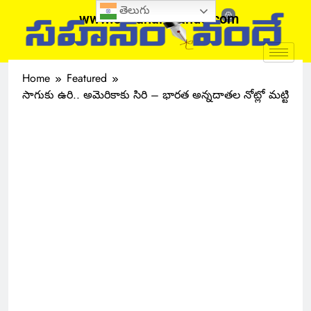
తెలుగు
www.sahanamvande.com
Home
Featured
సాగుకు ఉరి.. అమెరికాకు సిరి – భారత అన్నదాతల నోట్లో మట్టి