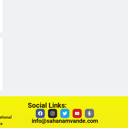
Social Links:
tional
info@sahanamvande.com
ma