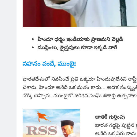
హిందూ ధర్మం ఇండియాకు ప్రాణమని వెల్లడి
ముస్లింలు, క్రైస్తవులు కూడా ఇక్కడి వారే
సహనం వందే, ముంబై:
భారతదేశంలో నివసించే ప్రతి ఒక్కరూ హిందువులేనని రాష్
చేశారు. హిందూ అనేది ఒక మతం కాదు… అదొక సంస్కృతి 
నొక్కి చెప్పారు. ముంబైలో జరిగిన సంఘ్ శతాబ్ది ఉత్సవాల 
జాతికి గుర్తింపు
భారత గడ్డపై పుట్టి
అనేది ఒక పేరు కాద