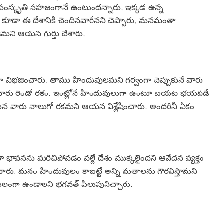
 సంస్కృతి సహజంగానే ఉంటుందన్నారు. ఇక్కడ ఉన్న
వులు కూడా ఈ దేశానికి చెందినవారేనని చెప్పారు. మనమంతా
శమని ఆయన గుర్తు చేశారు.
విభజించారు. తాము హిందువులమని గర్వంగా చెప్పుకునే వారు
వారు రెండో రకం. ఇంట్లోనే హిందువులుగా ఉంటూ బయట భయపడే
 వారు నాలుగో రకమని ఆయన విశ్లేషించారు. అందరినీ ఏకం
ావనను మరిచిపోవడం వల్లే దేశం ముక్కలైందని ఆవేదన వ్యక్తం
శించారు. మనం హిందువులం కాబట్టే అన్ని మతాలను గౌరవిస్తామని
బలంగా ఉండాలని భగవత్ పిలుపునిచ్చారు.