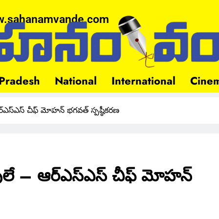
.sahanamvande.com
Pradesh
National
International
Cine
స్ఎస్ చీఫ్ మోహన్ భగవత్ స్పష్ఠీకరణ
ే – ఆర్ఎస్ఎస్ చీఫ్ మోహన్