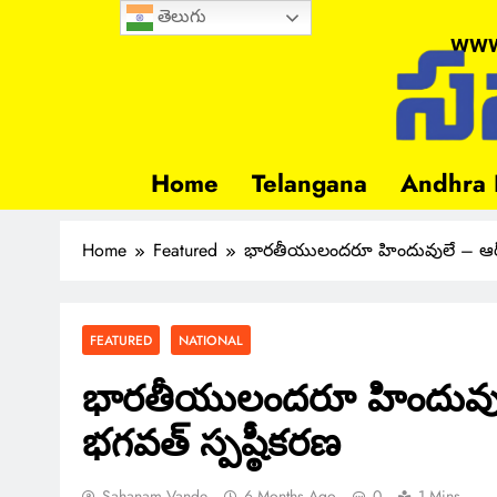
తెలుగు
www
Home
Telangana
Andhra 
Home
Featured
భారతీయులందరూ హిందువులే – ఆర్ఎ
FEATURED
NATIONAL
భారతీయులందరూ హిందువుల
భగవత్ స్పష్ఠీకరణ
Sahanam Vande
6 Months Ago
0
1 Mins