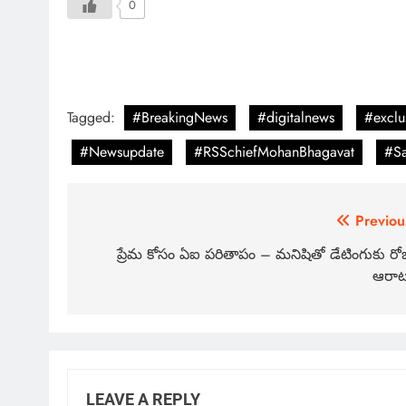
0
Tagged:
#BreakingNews
#digitalnews
#exclu
#Newsupdate
#RSSchiefMohanBhagavat
#S
Previou
ప్రేమ కోసం ఏఐ పరితాపం – మనిషితో డేటింగుకు రో
ఆరా
LEAVE A REPLY