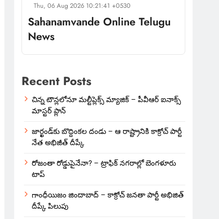
Thu, 06 Aug 2026 10:21:41 +0530
Sahanamvande Online Telugu
News
Recent Posts
చిన్న టౌన్లలోనూ మల్టీప్లెక్స్‌ మ్యాజిక్ – పీవీఆర్ ఐనాక్స్
మాస్టర్ ప్లాన్
జార్ఖండ్‌కు బొద్దింకల దండు – ఆ రాష్ట్రానికి కాక్రోచ్ పార్టీ
నేత అభిజీత్ దీప్కే
రోజంతా రోడ్డుపైనేనా? – ట్రాఫిక్ నగరాల్లో బెంగళూరు
టాప్
గాంధీయిజం జిందాబాద్ – కాక్రోచ్ జనతా పార్టీ అభిజిత్
దీప్కే పిలుపు