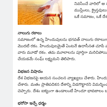
నివసించే వారిలో ఆ
ముస్లింలు, క్రైస్త
ఒకే సమాజం, ఒకే దే
నాలుగు రకాలు
సమాజంలో ఉన్న హిందువులను భగవత్ నాలుగు రకాలుగా 
మొదటి రకం. హిందువులమైతే ఏంటనే ఉదాసీనత చూపే 
వారు మూడో రకం. తమ మూలాలను పూర్తిగా మరిచిపోయిన
చేయడమే సంఘ్ లక్ష్యమని తెలిపారు.
విభజన విషాదం
దేశ విభజనపై ఆయన సంచలన వ్యాఖ్యలు చేశారు. హిందూ భ
చేశారు. మతం ప్రాతిపదికన దేశాన్ని విడగొట్టారని విమర్
చెప్పారు. దేశం ఐక్యంగా ఉండాలంటే హిందూ భావజాలం 
భరోసా ఇచ్చే ధర్మం