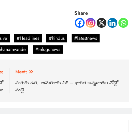
Share
sive
#Headlines
#hindus
#latestnews
ahanamvande
#telugunews
s:
Next:
బో
సాగుకు ఉరి.. అమెరికాకు సిరి – భారత అన్నదాతల నోట్లో
టం
మట్టి