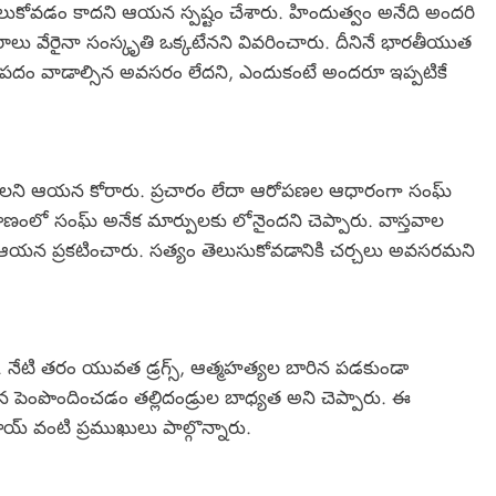
లుకోవడం కాదని ఆయన స్పష్టం చేశారు. హిందుత్వం అనేది అందరి
రాలు వేరైనా సంస్కృతి ఒక్కటేనని వివరించారు. దీనినే భారతీయుత
ే పదం వాడాల్సిన అవసరం లేదని, ఎందుకంటే అందరూ ఇప్పటికే
కలవాలని ఆయన కోరారు. ప్రచారం లేదా ఆరోపణల ఆధారంగా సంఘ్
ాణంలో సంఘ్ అనేక మార్పులకు లోనైందని చెప్పారు. వాస్తవాల
మని ఆయన ప్రకటించారు. సత్యం తెలుసుకోవడానికి చర్చలు అవసరమని
 నేటి తరం యువత డ్రగ్స్, ఆత్మహత్యల బారిన పడకుండా
 పెంపొందించడం తల్లిదండ్రుల బాధ్యత అని చెప్పారు. ఈ
య్ వంటి ప్రముఖులు పాల్గొన్నారు.