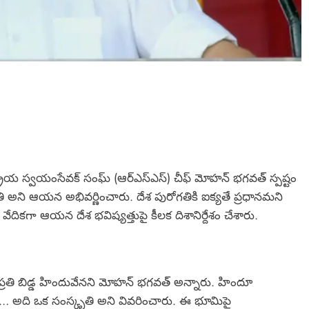
ట్రీయ స్వయంసేవక్ సంఘ్‌ (ఆర్ఎస్ఎస్) చీఫ్ మోహన్ భగవత్ స్పష్టం
అని ఆయన అభివర్ణించారు. దేశ పురోగతికి ఐక్యతే ప్రధానమని
వేదికగా ఆయన దేశ భవిష్యత్తుపై కీలక దిశానిర్దేశం చేశారు.
న ప్రతి బిడ్డ హిందువేనని మోహన్ భగవత్ అన్నారు. హిందూ
ు… అది ఒక సంస్కృతి అని వివరించారు. ఈ భూమిపై