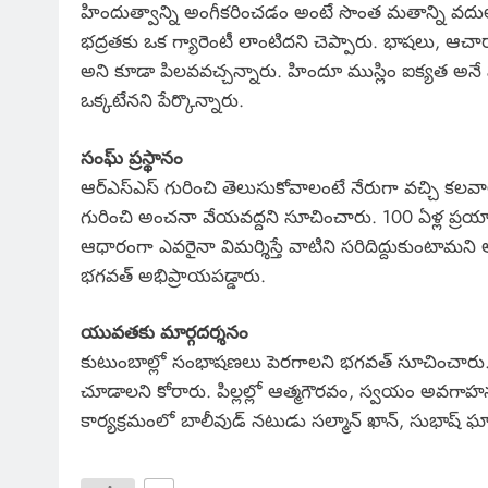
హిందుత్వాన్ని అంగీకరించడం అంటే సొంత మతాన్ని వదు
భద్రతకు ఒక గ్యారెంటీ లాంటిదని చెప్పారు. భాషలు, ఆచా
అని కూడా పిలవవచ్చన్నారు. హిందూ ముస్లిం ఐక్యత అన
ఒక్కటేనని పేర్కొన్నారు.
సంఘ్ ప్రస్థానం
ఆర్ఎస్ఎస్ గురించి తెలుసుకోవాలంటే నేరుగా వచ్చి 
గురించి అంచనా వేయవద్దని సూచించారు. 100 ఏళ్ల ప్రయ
ఆధారంగా ఎవరైనా విమర్శిస్తే వాటిని సరిదిద్దుకుంటా
భగవత్ అభిప్రాయపడ్డారు.
యువతకు మార్గదర్శనం
కుటుంబాల్లో సంభాషణలు పెరగాలని భగవత్ సూచించారు.
చూడాలని కోరారు. పిల్లల్లో ఆత్మగౌరవం, స్వయం అవగాహన
కార్యక్రమంలో బాలీవుడ్ నటుడు సల్మాన్ ఖాన్, సుభాష్ ఘా