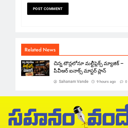
Related News
చిన్న టౌన్లలోనూ మల్టీప్లెక్స్‌ మ్యాజిక్ –
పీవీఆర్ ఐనాక్స్ మాస్టర్ ప్లాన్
Sahanam Vande
9 hours ago
0