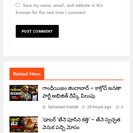
Save my name, email, and website in this
browser for the next time I comment.
Related News
గాంధీయిజం జిందాబాద్ – కాక్రోచ్ జనతా
పార్టీ అభిజిత్ దీప్కే పిలుపు
Sahanam Vande
20 hours ago
0
‘డాబర్ ‘తేనె పూసిన కత్తి’ – తేనె స్వచ్ఛత
వెనుక పచ్చి మోసం