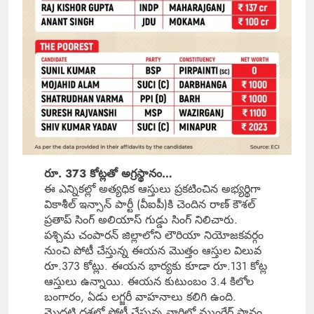
రూ. 373 కోట్లతో అగ్రస్థానం…
ఈ ఎన్నికల్లో అత్యధిక ఆస్తులు ప్రకటించిన అభ్యర్థిగా
వికాశీల్ ఇన్సాన్ పార్టీ (వీఐపీ)కి చెందిన రాణ్ కౌశల్
ప్రతాప్ సింగ్ అలియాస్ గుడ్డు సింగ్ నిలిచారు.
పశ్చిమ చంపారన్ జిల్లాలోని లౌరియా నియోజకవర్గం
నుంచి పోటీ చేస్తున్న ఈయన మొత్తం ఆస్తుల విలువ
రూ.373 కోట్లు. ఈయన భార్యకు కూడా రూ.131 కోట్ల
ఆస్తులు ఉన్నాయి. ఈయన కుటుంబం 3.4 కిలోల
బంగారం, ఏడు లగ్జరీ వాహనాలు కలిగి ఉంది.
మొదటి దశలో పోటీ చేస్తున్న వారిలో ముంగేర్ స్థానం