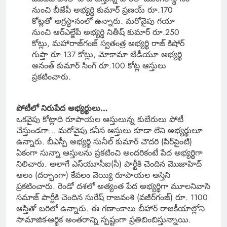
నుంచి బీజేపీ అభ్యర్థి కుమార్ ప్రణయ్ రూ.170
కోట్లతో అగ్రస్థానంలో ఉన్నారు. మరోవైపు గయా
నుంచి ఆర్ఎల్జేపీ అభ్యర్థి నితీష్ కుమార్ రూ.250
కోట్లు, మహారాజ్‌గంజ్ స్వతంత్ర అభ్యర్థి రాజ్ కిషోర్
గుప్తా రూ.137 కోట్లు, మోకామా జేడీయూ అభ్యర్థి
అనంత్ కుమార్ సింగ్ రూ.100 కోట్ల ఆస్తులు
ప్రకటించారు.
పోటీలో నిరుపేద అభ్యర్థులు…
ఒకవైపు కోట్లాది రూపాయల ఆస్తులున్న కుబేరులు పోటీ
చేస్తుండగా… మరోవైపు కనీస ఆస్తులు కూడా లేని అభ్యర్థులూ
ఉన్నారు. బీఎస్పీ అభ్యర్థి సునీల్ కుమార్ చౌదరి (పిర్‌పైంటి)
ఏకంగా సున్నా ఆస్తులను ప్రకటించి అందరికంటే పేద అభ్యర్థిగా
నిలిచారు. అలాగే ఎస్‌యూసీఐ(సీ) పార్టీకి చెందిన మొజాహిద్
ఆలం (దర్భాంగా) కేవలం వెయ్యి రూపాయల ఆస్తిని
ప్రకటించారు. రెండో దశలో అత్యంత పేద అభ్యర్థిగా మూలనివాసి
సమాజ్ పార్టీకి చెందిన సురేష్ రాజవంశి (వజీర్‌గంజ్) రూ. 1100
ఆస్తితో బరిలో ఉన్నారు. ఈ గణాంకాలు బీహార్ రాజకీయాల్లోని
సామాజిక-ఆర్థిక అంతరాన్ని స్పష్టంగా ప్రతిబింబిస్తున్నాయి.