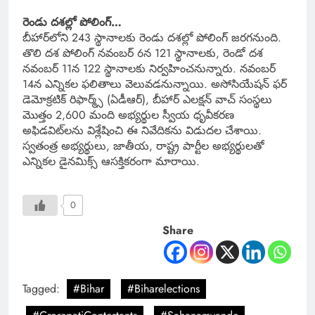
రెండు దశల్లో పోలింగ్…
బీహార్‌లోని 243 స్థానాలకు రెండు దశల్లో పోలింగ్ జరగనుంది.
తొలి దశ పోలింగ్ నవంబర్ 6న 121 స్థానాలకు, రెండో దశ
నవంబర్ 11న 122 స్థానాలకు నిర్వహించనున్నారు. నవంబర్
14న ఎన్నికల ఫలితాలు వెలువడనున్నాయి. అసోసియేషన్ ఫర్
డెమోక్రటిక్ రిఫార్మ్స్ (ఏడీఆర్), బీహార్ ఎలక్షన్ వాచ్ సంస్థలు
మొత్తం 2,600 మంది అభ్యర్థుల స్వీయ ధృవీకరణ
అఫిడవిట్‌లను విశ్లేషించి ఈ నివేదికను విడుదల చేశాయి.
స్వతంత్ర అభ్యర్థులు, జాతీయ, రాష్ట్ర పార్టీల అభ్యర్థులతో
ఎన్నికల డైనమిక్స్ ఆసక్తికరంగా మారాయి.
0
Share
Tagged:
#Bihar
#Biharelections