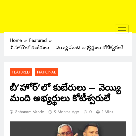
Home
Featured
బీ’హోర్’లో కుబేరులు – వెయ్యి మంది అభ్యర్థులు కోటీశ్వరులే
FEATURED
NATIONAL
బీ’హోర్’లో కుబేరులు – వెయ్యి
మంది అభ్యర్థులు కోటీశ్వరులే
Sahanam Vande
9 Months Ago
0
1 Mins