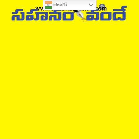
తెలుగు
www.sahanamvande.com