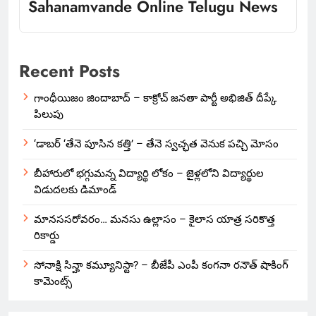
Sahanamvande Online Telugu News
Recent Posts
గాంధీయిజం జిందాబాద్ – కాక్రోచ్ జనతా పార్టీ అభిజిత్ దీప్కే
పిలుపు
‘డాబర్ ‘తేనె పూసిన కత్తి’ – తేనె స్వచ్ఛత వెనుక పచ్చి మోసం
బీహారులో భగ్గుమన్న విద్యార్థి లోకం – జైళ్లలోని విద్యార్థుల
విడుదలకు డిమాండ్
మానససరోవరం… మనసు ఉల్లాసం – కైలాస యాత్ర సరికొత్త
రికార్డు
సోనాక్షి సిన్హా కమ్యూనిస్టా? – బీజేపీ ఎంపీ కంగనా రనౌత్ షాకింగ్
కామెంట్స్