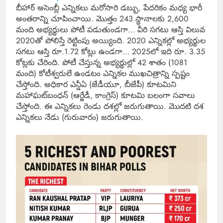
బీహార్ అసెంబ్లీ ఎన్నికలు మరోసారి డబ్బు, పేదరికం మధ్య భారీ
అంతరాన్ని చూపించాయి. మొత్తం 243 స్థానాలకు 2,600
మంది అభ్యర్థులు పోటీ పడుతుండగా… వీరి సగటు ఆస్తి విలువ
2020తో పోలిస్తే రెట్టింపు అయ్యింది. 2020 ఎన్నికల్లో అభ్యర్థుల
సగటు ఆస్తి రూ.1.72 కోట్లు ఉండగా… 2025లో ఇది రూ. 3.35
కోట్లకు చేరింది. పోటీ చేస్తున్న అభ్యర్థుల్లో 42 శాతం (1081
మంది) కోటీశ్వరులే ఉండటం ఎన్నికల ముఖచిత్రాన్ని స్పష్టం
చేస్తోంది. అధికార ఎన్డీఏ (జేడీయూ, బీజేపీ) కూటమిని
మహాఘట్‌బంధన్ (ఆర్జేడీ, కాంగ్రెస్) కూటమి బలంగా సవాలు
చేస్తోంది. ఈ ఎన్నికలు రెండు దశల్లో జరుగుతాయి. మొదటి దశ
ఎన్నికలు నేడు (గురువారం) జరుగుతాయి.