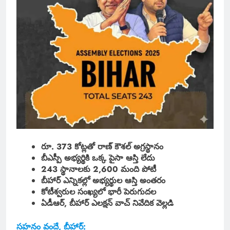
రూ. 373 కోట్లతో రాణ్ కౌశల్ అగ్రస్థానం
బీఎస్పీ అభ్యర్థికి ఒక్క పైసా ఆస్తి లేదు
243 స్థానాలకు 2,600 మంది పోటీ
బీహార్ ఎన్నికల్లో అభ్యర్థుల ఆస్తి అంతరం
కోటీశ్వరుల సంఖ్యలో భారీ పెరుగుదల
ఏడీఆర్, బీహార్ ఎలక్షన్ వాచ్ నివేదిక వెల్లడి
సహనం వందే, బీహార్: