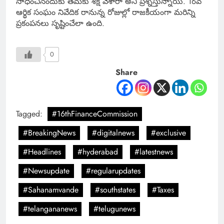
సాధించినందుకు తమకు శిక్ష వేశారా అని ప్రశ్నిస్తున్నాయి. 16వ
ఆర్థిక సంఘం నివేదిక రానున్న రోజుల్లో రాజకీయంగా మరిన్ని
ప్రకంపనలు సృష్టించేలా ఉంది.
0
Share
Tagged:
#16thFinanceCommission
#BreakingNews
#digitalnews
#exclusive
#Headlines
#hyderabad
#latestnews
#Newsupdate
#regularupdates
#Sahanamvande
#southstates
#Taxes
#telangananews
#telugunews