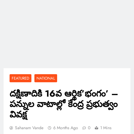
FEATURED
NATIONAL
దక్షిణాదికి 16వ ఆర్థిక’భంగం’ –
పన్నుల వాటాల్లో కేంద్ర ప్రభుత్వం
వివక్ష
Sahanam Vande
6 Months Ago
0
1 Mins