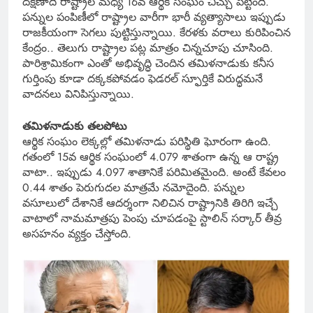
దక్షిణాది రాష్ట్రాల మధ్య 16వ ఆర్థిక సంఘం చిచ్చు పెట్టింది.
పన్నుల పంపిణీలో రాష్ట్రాల వారీగా భారీ వ్యత్యాసాలు ఇప్పుడు
రాజకీయంగా సెగలు పుట్టిస్తున్నాయి. కేరళకు వరాలు కురిపించిన
కేంద్రం.. తెలుగు రాష్ట్రాల పట్ల మాత్రం చిన్నచూపు చూసింది.
పారిశ్రామికంగా ఎంతో అభివృద్ధి చెందిన తమిళనాడుకు కనీస
గుర్తింపు కూడా దక్కకపోవడం ఫెడరల్ స్ఫూర్తికే విరుద్ధమనే
వాదనలు వినిపిస్తున్నాయి.
తమిళనాడుకు తలపోటు
ఆర్థిక సంఘం లెక్కల్లో తమిళనాడు పరిస్థితి ఘోరంగా ఉంది.
గతంలో 15వ ఆర్థిక సంఘంలో 4.079 శాతంగా ఉన్న ఆ రాష్ట్ర
వాటా.. ఇప్పుడు 4.097 శాతానికే పరిమితమైంది. అంటే కేవలం
0.44 శాతం పెరుగుదల మాత్రమే నమోదైంది. పన్నుల
వసూలులో దేశానికే ఆదర్శంగా నిలిచిన రాష్ట్రానికి తిరిగి ఇచ్చే
వాటాలో నామమాత్రపు పెంపు చూపడంపై స్టాలిన్ సర్కార్ తీవ్ర
అసహనం వ్యక్తం చేస్తోంది.