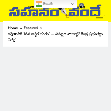
తెలుగు
www.sahanamvande.com
Home
Featured
దక్షిణాదికి 16వ ఆర్థిక’భంగం’ – పన్నుల వాటాల్లో కేంద్ర ప్రభుత్వం
వివక్ష