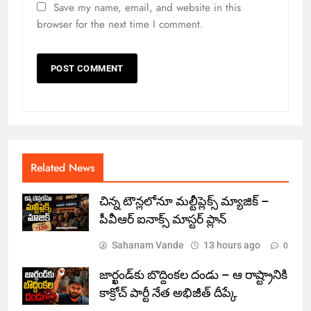
Save my name, email, and website in this
browser for the next time I comment.
Related News
చిన్న టౌన్లలోనూ మల్టీప్లెక్స్‌ మ్యాజిక్ –
పీవీఆర్ ఐనాక్స్ మాస్టర్ ప్లాన్
Sahanam Vande
13 hours ago
0
జార్ఖండ్‌కు బొద్దింకల దండు – ఆ రాష్ట్రానికి
కాక్రోచ్ పార్టీ నేత అభిజీత్ దీప్కే