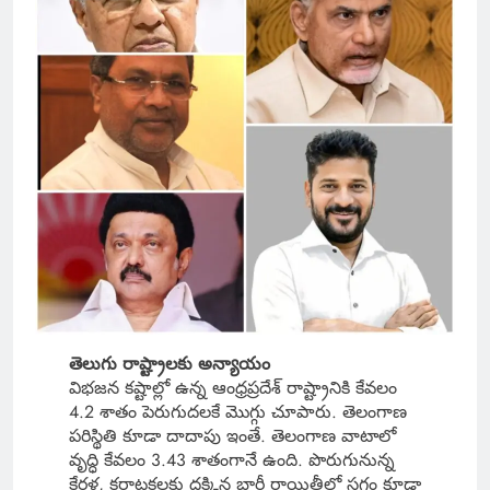
తెలుగు రాష్ట్రాలకు అన్యాయం
విభజన కష్టాల్లో ఉన్న ఆంధ్రప్రదేశ్ రాష్ట్రానికి కేవలం
4.2 శాతం పెరుగుదలకే మొగ్గు చూపారు. తెలంగాణ
పరిస్థితి కూడా దాదాపు ఇంతే. తెలంగాణ వాటాలో
వృద్ధి కేవలం 3.43 శాతంగానే ఉంది. పొరుగునున్న
కేరళ, కర్ణాటకలకు దక్కిన భారీ రాయితీల్లో సగం కూడా