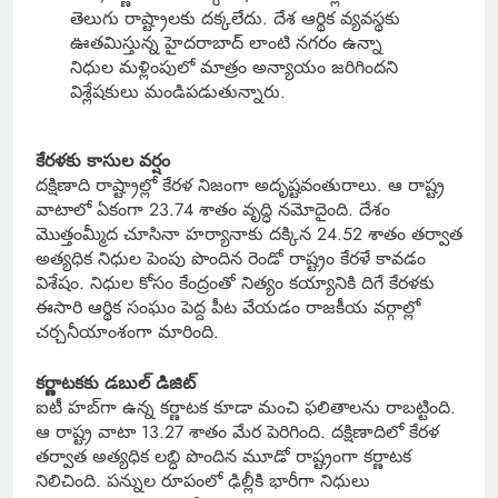
తెలుగు రాష్ట్రాలకు దక్కలేదు. దేశ ఆర్థిక వ్యవస్థకు
ఊతమిస్తున్న హైదరాబాద్ లాంటి నగరం ఉన్నా
నిధుల మళ్లింపులో మాత్రం అన్యాయం జరిగిందని
విశ్లేషకులు మండిపడుతున్నారు.
కేరళకు కాసుల వర్షం
దక్షిణాది రాష్ట్రాల్లో కేరళ నిజంగా అదృష్టవంతురాలు. ఆ రాష్ట్ర
వాటాలో ఏకంగా 23.74 శాతం వృద్ధి నమోదైంది. దేశం
మొత్తంమ్మీద చూసినా హర్యానాకు దక్కిన 24.52 శాతం తర్వాత
అత్యధిక నిధుల పెంపు పొందిన రెండో రాష్ట్రం కేరళే కావడం
విశేషం. నిధుల కోసం కేంద్రంతో నిత్యం కయ్యానికి దిగే కేరళకు
ఈసారి ఆర్థిక సంఘం పెద్ద పీట వేయడం రాజకీయ వర్గాల్లో
చర్చనీయాంశంగా మారింది.
కర్ణాటకకు డబుల్ డిజిట్
ఐటీ హబ్‌గా ఉన్న కర్ణాటక కూడా మంచి ఫలితాలను రాబట్టింది.
ఆ రాష్ట్ర వాటా 13.27 శాతం మేర పెరిగింది. దక్షిణాదిలో కేరళ
తర్వాత అత్యధిక లబ్ధి పొందిన మూడో రాష్ట్రంగా కర్ణాటక
నిలిచింది. పన్నుల రూపంలో ఢిల్లీకి భారీగా నిధులు