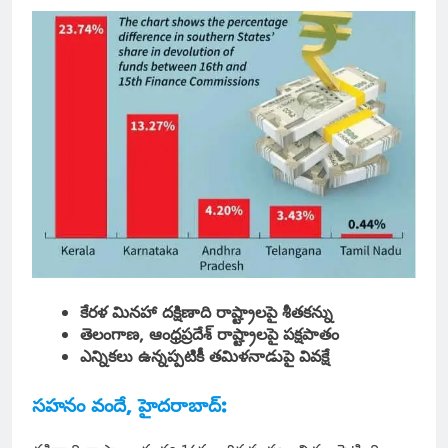
కేరళ మినహా దక్షిణాది రాష్ట్రాలపై శీతకన్ను
తెలంగాణ, ఆంధ్రప్రదేశ్ రాష్ట్రాలపై పక్షపాతం
ఎన్నికలు ఉన్నప్పటికీ తమిళనాడుపై వివక్షే
సహనం వందే, హైదరాబాద్: