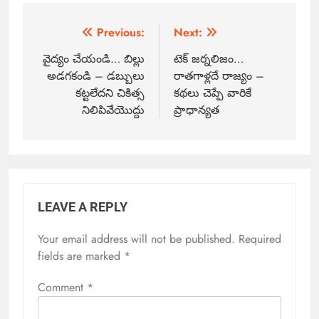
Previous:
Next:
వైద్యం చేయండి… బిల్లు
టెక్ జర్నలిజం…
అడగకండి – డబ్బులు
రాతగాళ్లదే రాజ్యం –
కట్టలేదని చికిత్స
కథలు చెప్పే వారికే
నిలిపివేయొద్దు
ప్రాధాన్యత
LEAVE A REPLY
Your email address will not be published.
Required
fields are marked
*
Comment
*