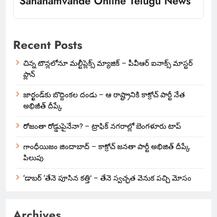
Sahanamvande Online Telugu News
Recent Posts
చిన్న టౌన్లలోనూ మల్టీప్లెక్స్‌ మ్యాజిక్ – పీవీఆర్ ఐనాక్స్ మాస్టర్
ప్లాన్
జార్ఖండ్‌కు బొద్దింకల దండు – ఆ రాష్ట్రానికి కాక్రోచ్ పార్టీ నేత
అభిజీత్ దీప్కే
రోజంతా రోడ్డుపైనేనా? – ట్రాఫిక్ నగరాల్లో బెంగళూరు టాప్
గాంధీయిజం జిందాబాద్ – కాక్రోచ్ జనతా పార్టీ అభిజిత్ దీప్కే
పిలుపు
‘డాబర్ ‘తేనె పూసిన కత్తి’ – తేనె స్వచ్ఛత వెనుక పచ్చి మోసం
Archives