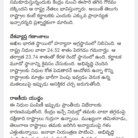
సమకూరుస్తున్నందుకు కేంద్రం నుంచి ఈసారి తగిన గౌరవం
దక్కిందని ఆ రాష్ట్ర నేతలు భావిస్తున్నారు. అయితే తెలుగు
రాష్ట్రాల కంటే కర్ణాటకకు ఎందుకు ఎక్కువ ప్రాధాన్యత
ఇచ్చారన్నది ప్రశ్నార్థకంగా మారింది.
దేశవ్యాప్త గణాంకాలు
అఖిల భారత స్థాయిలో హర్యానా అగ్రస్థానంలో నిలిచింది. ఆ
రాష్ట్ర నిధుల వాటా 24.52 శాతం పెరగడం గమనార్హం. ఆ
తర్వాత 23.74 శాతంతో కేరళ రెండో స్థానంలో ఉంది. కర్ణాటక
మూడో స్థానాన్ని కైవసం చేసుకుంది. అభివృద్ధి చెందిన
రాష్ట్రాలకు నిధుల కోత పెడతారనే ఆందోళన ఉన్నా కొన్ని
రాష్ట్రాలకు మాత్రం భారీగా పెంపు ఇవ్వడం వెనుక ఉన్న
మతలబుపై ఇప్పుడు ఆసక్తికర చర్చ జరుగుతోంది.
రాజకీయ యుద్ధం
ఈ నిధుల పంపిణీ ఇప్పుడు ప్రాంతీయ విభేదాలకు
కారణమవుతోంది. కేంద్రం ఇచ్చే నిధుల్లో తమకు వాటా తగ్గడంపై
దక్షిణాది రాష్ట్రాలు గుర్రుగా ఉన్నాయి. ముఖ్యంగా తమిళనాడు,
తెలంగాణ రాష్ట్రాలు తమకు జరిగిన అన్యాయంపై గళం
ఎత్తుతున్నాయి. జనాభా నియంత్రణ పాటించి.. అభివృద్ధి