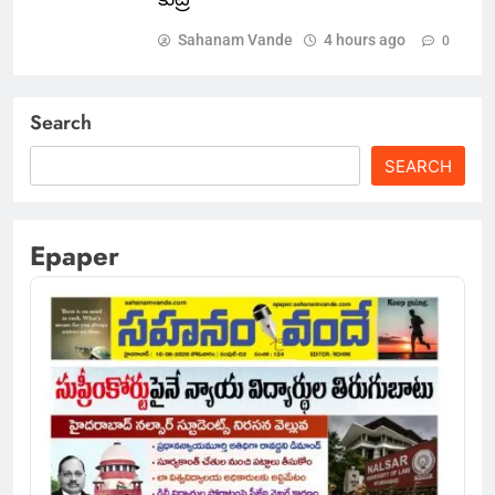
Sahanam Vande
4 hours ago
0
Search
SEARCH
Epaper