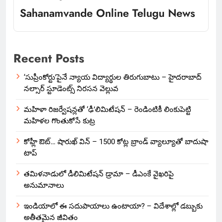
Sahanamvande Online Telugu News
Recent Posts
‘సుప్రీంకోర్టు’పైనే న్యాయ విద్యార్థుల తిరుగుబాటు – హైదరాబాద్
నల్సార్ స్టూడెంట్స్ నిరసన వెల్లువ
మహిళా రిజర్వేషన్లతో ‘ఢీ’లిమిటేషన్ – రెండింటికీ లింకుపెట్టి
మహిళల గొంతుకోసే కుట్ర
కోహ్లీ ఔట్… షారుఖ్ విన్ – 1500 కోట్ల బ్రాండ్ వ్యాల్యూతో బాదుషా
టాప్
తమిళనాడులో డీలిమిటేషన్ డ్రామా – డీఎంకే వైఖరిపై
అనుమానాలు
ఇండియాలో‌ ఈ సదుపాయాలు ఉంటాయా? – విదేశాల్లో డబ్బుకు
అతీతమైన జీవితం