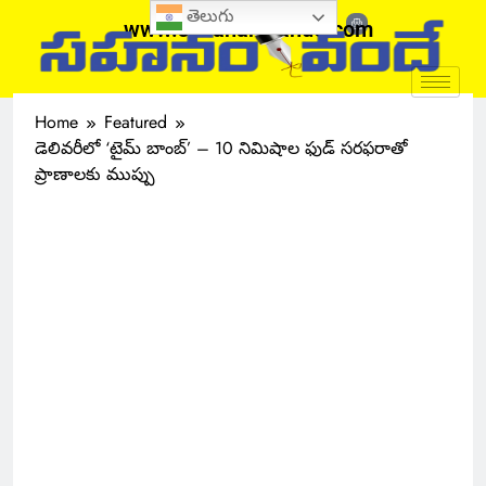
తెలుగు
www.sahanamvande.com
Home
Featured
డెలివరీలో ‘టైమ్ బాంబ్’ – 10 నిమిషాల ఫుడ్ సరఫరాతో
ప్రాణాలకు ముప్పు