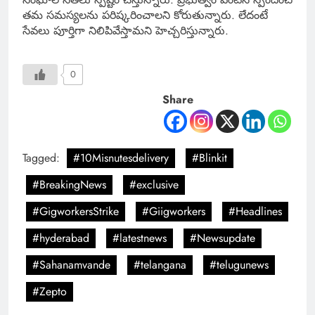
తమ సమస్యలను పరిష్కరించాలని కోరుతున్నారు. లేదంటే
సేవలు పూర్తిగా నిలిపివేస్తామని హెచ్చరిస్తున్నారు.
0
Share
Tagged:
#10Misnutesdelivery
#Blinkit
#BreakingNews
#exclusive
#GigworkersStrike
#Giigworkers
#Headlines
#hyderabad
#latestnews
#Newsupdate
#Sahanamvande
#telangana
#telugunews
#Zepto