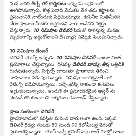
మన ఆకలి తీర్చే
గిగ్ కార్మికులు
ఇప్పుడు ఆగ్రహంతో
ఊగిపోతున్నారు. కొత్త ఏడాది వేడుకల వేళ తమ కష్టాలను
ప్రపంచానికి చాటేందుకు సిద్ధమయ్యారు. కంపెనీల మితిమీరిన
వేగం ప్రాణాల మీదకు తెస్తోందని వారు ఆవేదన వ్యక్తం
చేస్తున్నారు.
10 నిమిషాల డెలివరీ
పేరుతో సాగిస్తున్న మరణ
మృదంగాన్ని అడ్డుకోవాలని దేశవ్యాప్త సమ్మెకు పిలుపునిచ్చారు.
10 నిమిషాల డేంజర్
డెలివరీ యాప్స్ ఇప్పుడు
10 నిమిషాల డెలివరీ
అంటూ వింత
ప్రయోగాలు చేస్తున్నాయి. దీనివల్ల
డెలివరీ బాయ్స్ తీ
వ్ర ఒత్తిడికి
గురవుతున్నారు. సిగ్నల్స్ దాటుతూ ప్రాణాలకు తెగించి
వాహనాలు నడుపుతున్నారు. నిమిషం ఆలస్యమైతే వారి
రేటింగ్స్ పడిపోతున్నాయి. ఇన్సెంటివ్స్ రాకుండా కంపెనీలు
అడ్డుకుంటున్నాయి. అందుకే ఈ ప్రమాదకరమైన ఆప్షన్ ను
వెంటనే తొలగించాలని కార్మికులు డిమాండ్ చేస్తున్నారు.
ప్రాణ సంకటంగా డెలివరీ
హైదరాబాదులో పరిస్థితి మరింత దారుణంగా ఉంది. ఇక్కడ
డెలివరీ రైడర్లు గంటకు 80 నుండి 90 కిలోమీటర్ల వేగంతో
ప్రయాణిస్తున్నారు. యాప్ ఇచ్చే టైమర్ వల్ల రాంగ్ రూట్లో కూడా