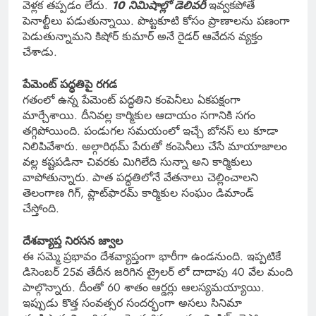
వెళ్లక తప్పడం లేదు.
10 నిమిషాల్లో డెలివరీ
ఇవ్వకపోతే
పెనాల్టీలు పడుతున్నాయి. పొట్టకూటి కోసం ప్రాణాలను పణంగా
పెడుతున్నామని కిషోర్ కుమార్ అనే రైడర్ ఆవేదన వ్యక్తం
చేశాడు.
పేమెంట్ పద్ధతిపై రగడ
గతంలో ఉన్న పేమెంట్ పద్ధతిని కంపెనీలు ఏకపక్షంగా
మార్చేశాయి. దీనివల్ల కార్మికుల ఆదాయం సగానికి సగం
తగ్గిపోయింది. పండుగల సమయంలో ఇచ్చే బోనస్ లు కూడా
నిలిపివేశారు. అల్గారిథమ్ పేరుతో కంపెనీలు చేసే మాయాజాలం
వల్ల కష్టపడినా చివరకు మిగిలేది సున్నా అని కార్మికులు
వాపోతున్నారు. పాత పద్ధతిలోనే వేతనాలు చెల్లించాలని
తెలంగాణ గిగ్, ప్లాట్‌ఫారమ్ కార్మికుల సంఘం డిమాండ్
చేస్తోంది.
దేశవ్యాప్త నిరసన జ్వాల
ఈ సమ్మె ప్రభావం దేశవ్యాప్తంగా భారీగా ఉండనుంది. ఇప్పటికే
డిసెంబర్ 25వ తేదీన జరిగిన ట్రైలర్ లో దాదాపు 40 వేల మంది
పాల్గొన్నారు. దీంతో 60 శాతం ఆర్డర్లు ఆలస్యమయ్యాయి.
ఇప్పుడు కొత్త సంవత్సర సందర్భంగా అసలు సినిమా