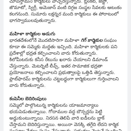
చూపిస్తామని కార్మికులు హెచ్చరిస్తున్నారు. బ్లింకిట్, జెప్టో,
జొమాటో, స్విగ్గీ, అమెజాన్ వంటి దిగ్గజ సంస్థల సేవలకు ఆటంకం
కలగనుంది. సుమారు లక్షన్నర మంది కార్మికులు ఈ పోరాటంలో
భాగస్వాములవుతున్నారు.
మహిళా కార్మికుల అడుగు
భారతదేశంలోనే మొదటిసారిగా మహిళా
గిగ్ కార్మికుల
సంఘం
కూడా ఈ సమ్మెకు మద్దతు ఇచ్చింది. మహిళా కార్మికులకు పని
ప్రదేశాల్లో భద్రత కల్పించాలని వారు కోరుతున్నారు.
కిలోమీటరుకు కనీస రేటును ఖరారు చేయాలని డిమాండ్
చేస్తున్నారు. మెటర్నిటీ లీవ్స్, ఇతర సామాజిక భద్రతా
ప్రయోజనాలు కల్పించాలని ప్రభుత్వాలపై ఒత్తిడి తెస్తున్నారు.
ప్లాట్‌ఫారమ్ కార్మికులను చట్టబద్ధంగా కార్మికులుగా గుర్తించాలని
వారు కోరుతున్నారు.
కంపెనీల బెదిరింపులు
సమ్మెలో పాల్గొంటున్న కార్మికులను యాజమాన్యాలు
భయపెడుతున్నాయి. గోదాముల వద్ద బౌన్సర్లను పెట్టి
అడ్డుకుంటున్నాయి. నిరసన తెలిపే వారి ఐడీలను బ్లాక్
చేస్తామని బెదిరిస్తున్నాయి. అయినా వెనక్కి తగ్గేది లేదని కార్మిక
సంఘాల నేతలు స్పష్టం చేస్తున్నారు. ప్రభుత్వం వెంటనే స్పందించి