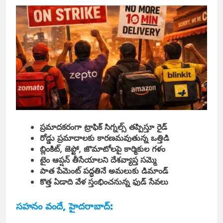
ప్రమాదకరంగా ట్రాఫిక్ సిగ్నల్స్ తప్పిస్తూ రైడ్
రోడ్డు ప్రమాదాలకు కారణమవుతున్న ఒత్తిడి
బ్లింకిట్, జెప్టో, జొమాటోలపై కార్మికుల గళం
టైం ఆప్షన్ తీసేయాలని దేశవ్యాప్త సమ్మె
పాత పేమెంట్ పద్ధతినే అమలుకు డిమాండ్
కొత్త ఏడాది వేళ స్తంభించనున్న ఫుడ్ సేవలు
సహనం వందే, హైదరాబాద్: