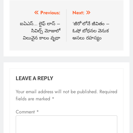
Previous:
Next:
ఐఏఎస్… లైఫ్ లాస్ –
‘జీరో’లోనే జీవితం –
సివిల్స్ మోజులో
ఓషో బోధనల వెనుక
విలువైన కాలం వృథా
అసలు రహస్యం
LEAVE A REPLY
Your email address will not be published.
Required
fields are marked
*
Comment
*