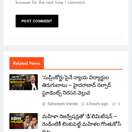
browser for the next time I comment.
Related News
‘సుప్రీంకోర్టు’పైనే న్యాయ విద్యార్థుల
తిరుగుబాటు – హైదరాబాద్ నల్సార్
స్టూడెంట్స్ నిరసన వెల్లువ
Sahanam Vande
4 hours ago
0
మహిళా రిజర్వేషన్లతో ‘ఢీ’లిమిటేషన్ –
రెండింటికీ లింకుపెట్టి మహిళల గొంతుకోసే
కుట్ర