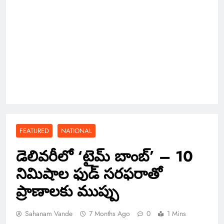
FEATURED
NATIONAL
డెలివరీలో ‘టైమ్ బాంబ్’ – 10
నిమిషాల ఫుడ్ సరఫరాతో
ప్రాణాలకు ముప్పు
Sahanam Vande
7 Months Ago
0
1 Mins