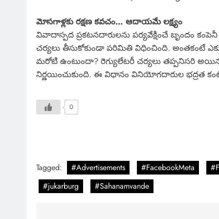
మోసగాళ్లకు రక్షణ కవచం… ఆదాయమే లక్ష్యం
వివాదాస్పద ప్రకటనదారులను పర్యవేక్షించే బృందం కంపె
చర్యలు తీసుకోకుండా పరిమితి విధించింది. అంతకంటే ఎ
మరోటి ఉంటుందా? రెగ్యులేటరీ చర్యలు తప్పనిసరి అయిన
నిర్ణయించుకుంది. ఈ విధానం వినియోగదారుల భద్రత కంటే లా
0
Tagged:
#Advertisements
#FacebookMeta
#F
#jukarburg
#Sahanamvande