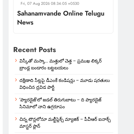
Fri, 07 Aug 2026 08:34:05 +0530
Sahanamvande Online Telugu
News
Recent Posts
విస్కీతో మస్కా… మత్తులో చెత్త – ప్రముఖ లిక్కర్
బ్రాండ్ల బండారం బట్టబయలు
దక్షిణాది సీట్లపై డీఎంకే కండిషన్లు – మూడు షరతులు
విధించిన ద్రవిడ పార్టీ
‘ప్యారడైజ్’లో జడల్ తిరుగుబాటు – ది ప్యారడైజ్
సినిమాలో నాని ఉగ్రరూపం
చిన్న టౌన్లలోనూ మల్టీప్లెక్స్‌ మ్యాజిక్ – పీవీఆర్ ఐనాక్స్
మాస్టర్ ప్లాన్