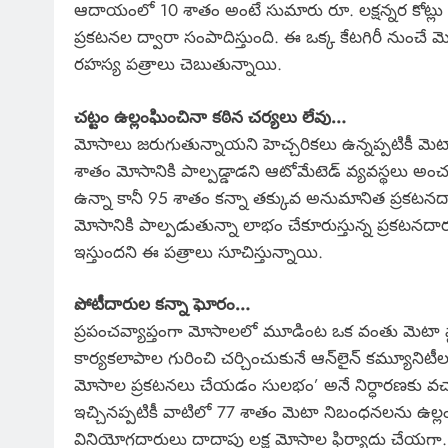
ఆదాయంలో 10 శాతం అంటే సుమారు రూ. లక్షన్నర కోట్లు ఏ
ప్రకటనల ద్వారా సంపాదిస్తుంది. ఈ ఒక్క కేటగిరీ నుంచే
రహస్య పత్రాలు చెబుతున్నాయి.
చట్టం ఉల్లంఘించినా కఠిన చర్యలు లేవు…
మోసాలు జరుగుతున్నాయని హెచ్చరికలు ఉన్నప్పటికీ మెటా 
శాతం మోసానికి పాల్పడ్డాడని ఆటోమేటెడ్ వ్యవస్థలు అంచ
ఉన్నా కానీ 95 శాతం కన్నా తక్కువ అనుమానిత ప్రకటనదా
మోసానికి పాల్పడుతున్నా లాభం చేకూరుస్తున్న ప్రకటన
ఇస్తుందని ఈ పత్రాలు సూచిస్తున్నాయి.
పోటీదారుల కన్నా ఘోరం…
ప్రపంచవ్యాప్తంగా మోసాలలో మూడింట ఒక వంతు మెటా ప్ల
కార్యకలాపాల గురించి చర్చించుకునే ఆన్‌లైన్ కమ్యూనిటీల
మోసాల ప్రకటనలు చేయడం సులభం’ అనే నిర్ధారణకు వ
ఇచ్చినప్పటికీ వాటిలో 77 శాతం మెటా నిబంధనలను ఉల్లంఘించ
వినియోగదారులు దాదాపు లక్ష మోసాల ఫిర్యాదు చేయగా… 