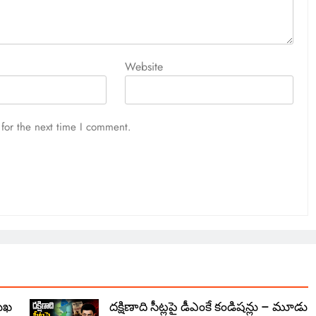
Website
for the next time I comment.
ముఖ
దక్షిణాది సీట్లపై డీఎంకే కండిషన్లు – మూడు