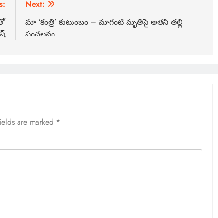
s:
Next:
తో
మా ‘కంత్రి’ కుటుంబం – మాగంటి మృతిపై అతని తల్లి
ష్
సంచలనం
fields are marked
*