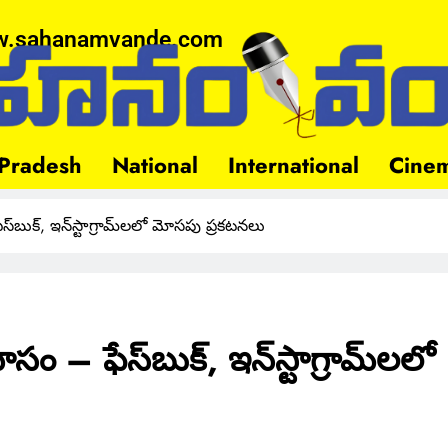
.sahanamvande.com
Pradesh
National
International
Cine
్‌బుక్, ఇన్‌స్టాగ్రామ్‌లలో మోసపు ప్రకటనలు
ం – ఫేస్‌బుక్, ఇన్‌స్టాగ్రామ్‌లలో