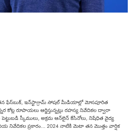
తన ఫేస్‌బుక్, ఇన్‌స్టాగ్రామ్‌ సోషల్ మీడియాల్లో మోసపూరిత
కోట్ల రూపాయలు ఆర్జిస్తున్నట్లు రహస్య నివేదికల ద్వారా
ెట్టుబడి స్కీములు, అక్రమ ఆన్‌లైన్ కేసినోలు, నిషేధిత వైద్య
య నివేదికల ప్రకారం… 2024 నాటికి మెటా తన మొత్తం వార్షిక