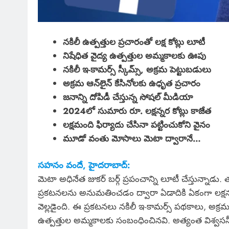
నకిలీ ఉత్పత్తుల ప్రచారంతో లక్ష కోట్లు లూటీ
నిషేధిత వైద్య ఉత్పత్తుల అమ్మకాలకు ఊపు
నకిలీ ఇ-కామర్స్ స్కీమ్స్, అక్రమ పెట్టుబడులు
అక్రమ ఆన్‌లైన్ కేసినోలకు ఉధృత ప్రచారం
జనాన్ని దోపిడీ చేస్తున్న సోషల్ మీడియా
2024లో సుమారు రూ. లక్షన్నర కోట్లు కాజేత
లక్షమంది ఫిర్యాదు చేసినా పట్టించుకోని వైనం
మూడో వంతు మోసాలు మెటా ద్వారానే…
సహనం వందే, హైదరాబాద్:
మెటా అధినేత జుకర్ బర్గ్ ప్రపంచాన్ని లూటీ చేస్తున్నాడు. 
ప్రకటనలను అనుమతించడం ద్వారా ఏడాదికి ఏకంగా లక్షన్నర 
వెల్లడైంది. ఈ ప్రకటనలు నకిలీ ఇ-కామర్స్ పథకాలు, అక్రమ ప
ఉత్పత్తుల అమ్మకాలకు సంబంధించినవి. అత్యంత విశ్వసనీ