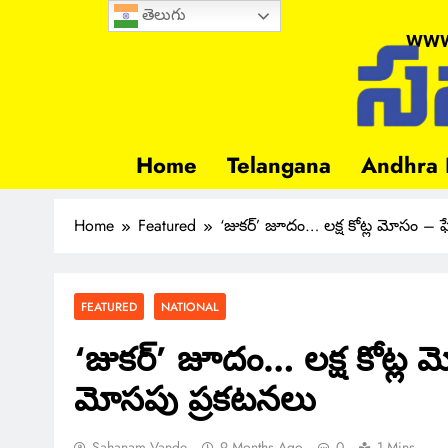
తెలుగు
www
Home
Telangana
Andhra 
Home
Featured
‘జుకర్’ జూదం… లక్ష కోట్ల మోసం – ఫేస
FEATURED
NATIONAL
‘జుకర్’ జూదం… లక్ష కోట్ల మోస
మోసపు ప్రకటనలు
Sahanam Vande
9 Months Ago
0
1 Mins