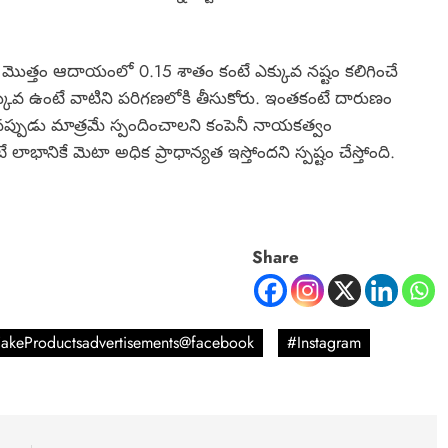
నీ మొత్తం ఆదాయంలో 0.15 శాతం కంటే ఎక్కువ నష్టం కలిగించే
క్కువ ఉంటే వాటిని పరిగణలోకి తీసుకోరు. ఇంతకంటే దారుణం
ప్పుడు మాత్రమే స్పందించాలని కంపెనీ నాయకత్వం
భానికే మెటా అధిక ప్రాధాన్యత ఇస్తోందని స్పష్టం చేస్తోంది.
Share
akeProductsadvertisements@facebook
#Instagram