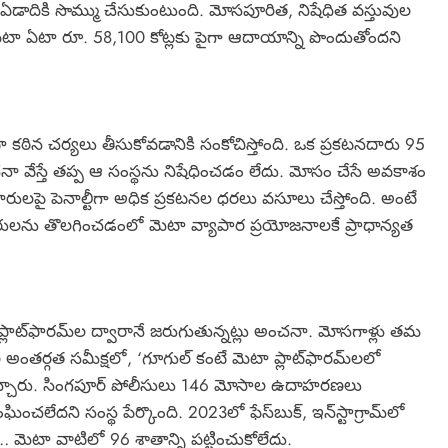
డాదికి సొమ్ము చేసుకుంటుంది. మోసపూరిత, నిషేధిత వస్తువుల
 మెటా ఏటా రూ. 58,100 కోట్లకు పైగా ఆదాయాన్ని పొందుతోందని
కఠిన చర్యలు తీసుకోవడానికి సంకోచిస్తోంది. ఒక ప్రకటనదారు 95
నా వేస్తే తప్ప ఆ సంస్థను నిషేధించడం లేదు. మోసం చేసే అవకాశం
రులపై పెనాల్టీగా అధిక ప్రకటనల ధరలు వసూలు చేస్తోంది. అంటే
దారులను తొలగించడంలో మెటా వ్యాపార ప్రయోజనాలకే ప్రాధాన్యత
ాట్‌ఫారమ్‌ల ద్వారానే జరుగుతున్నట్లు అంచనా. మోసగాళ్లు తమ
 అంతర్గత సమీక్షలో, ‘గూగుల్ కంటే మెటా ప్లాట్‌ఫారమ్‌లలో
చ్చారు. సింగపూర్ పోలీసులు 146 మోసాల ఉదాహరణలు
లేదని సంస్థ పేర్కొంది. 2023లో ఫేస్‌బుక్, ఇన్‌స్టాగ్రామ్‌లో
మెటా వాటిలో 96 శాతాన్ని పట్టించుకోలేదు.