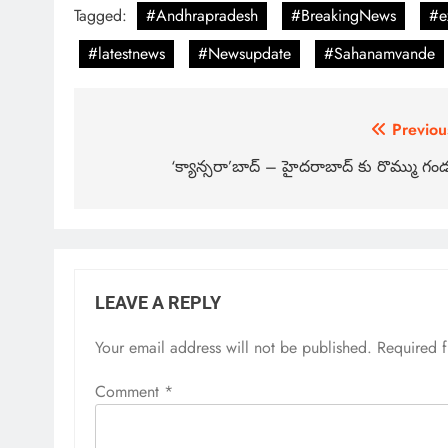
Tagged:
#Andhrapradesh
#BreakingNews
#e
#latestnews
#Newsupdate
#Sahanamvande
Previou
‘క్యాన్సరా’బాద్ – హైదరాబాద్ కు రొమ్ము గం
LEAVE A REPLY
Your email address will not be published.
Required 
Comment
*