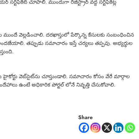
 సర్టిఫికెట్ చూపాలి. ముందుగా రిజిస్ట్రార్ వద్ద సర్టిఫికెట్ల
ు ముందే వెల్లడించాలి. దరఖాస్తులో పేర్కొన్న కేసులకు సంబంధించిన
ందజేయాలి. తప్పుడు సమాచారం ఇస్తే చర్యలు తప్పవు. అభ్యర్థుల
్తుంది.
హైకోర్టు వెబ్‌సైట్‌ను చూస్తుండాలి. సమాచారం కోసం వేరే మార్గాల
హాలు ఉంటే అధికారిక పోర్టల్ లోనే నివృత్తి చేసుకోవాలి.
Share