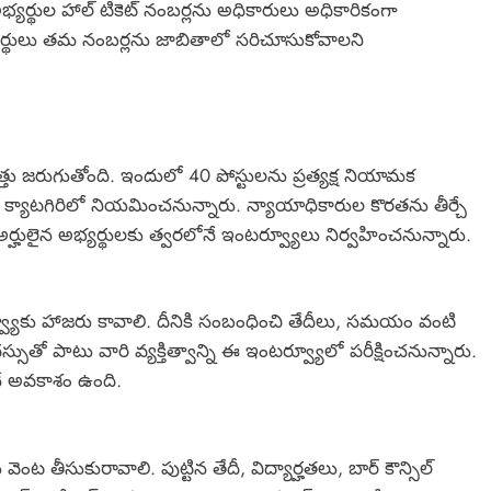
భ్యర్థుల హాల్ టికెట్ నంబర్లను అధికారులు అధికారికంగా
్యర్థులు తమ నంబర్లను జాబితాలో సరిచూసుకోవాలని
రత్తు జరుగుతోంది. ఇందులో 40 పోస్టులను ప్రత్యక్ష నియామక
త్రా క్యాటగిరిలో నియమించనున్నారు. న్యాయాధికారుల కొరతను తీర్చే
ులైన అభ్యర్థులకు త్వరలోనే ఇంటర్వ్యూలు నిర్వహించనున్నారు.
యూకు హాజరు కావాలి. దీనికి సంబంధించి తేదీలు, సమయం వంటి
ధస్సుతో పాటు వారి వ్యక్తిత్వాన్ని ఈ ఇంటర్వ్యూలో పరీక్షించనున్నారు.
ంచే అవకాశం ఉంది.
వెంట తీసుకురావాలి. పుట్టిన తేదీ, విద్యార్హతలు, బార్ కౌన్సిల్