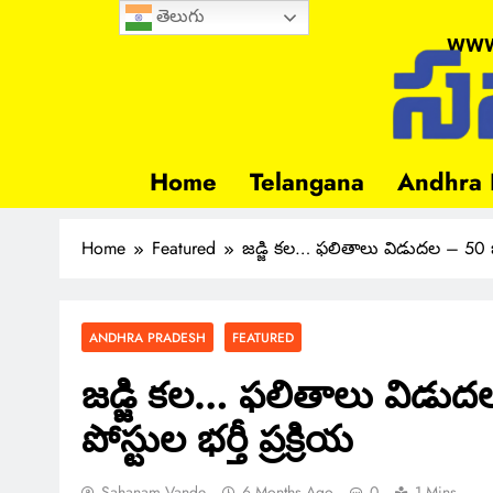
తెలుగు
www
Home
Telangana
Andhra 
Home
Featured
జడ్జి కల… ఫలితాలు విడుదల – 50 జూనియ
ANDHRA PRADESH
FEATURED
జడ్జి కల… ఫలితాలు విడుదల
పోస్టుల భర్తీ ప్రక్రియ
Sahanam Vande
6 Months Ago
0
1 Mins