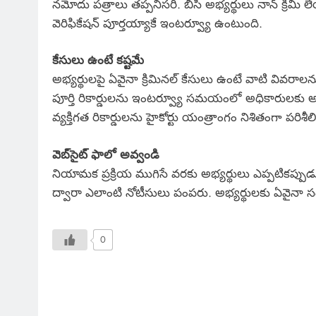
నమోదు పత్రాలు తప్పనిసరి. బీసీ అభ్యర్థులు నాన్ క్రిమీ లేయర్
వెరిఫికేషన్ పూర్తయ్యాకే ఇంటర్వ్యూ ఉంటుంది.
కేసులు ఉంటే కష్టమే
అభ్యర్థులపై ఏవైనా క్రిమినల్ కేసులు ఉంటే వాటి వివరాలన
పూర్తి రికార్డులను ఇంటర్వ్యూ సమయంలో అధికారులకు అ
వ్యక్తిగత రికార్డులను హైకోర్టు యంత్రాంగం నిశితంగా పరిశీలిస
వెబ్‌సైట్ ఫాలో అవ్వండి
నియామక ప్రక్రియ ముగిసే వరకు అభ్యర్థులు ఎప్పటికప్పుడు 
ద్వారా ఎలాంటి నోటీసులు పంపరు. అభ్యర్థులకు ఏవైనా సందే
0