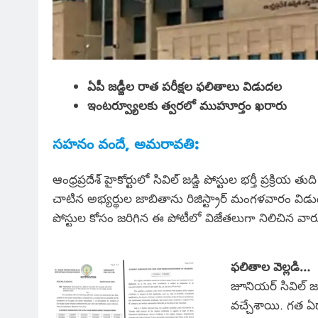
ఏపీ జడ్జీల రాత పరీక్షల ఫలితాలు విడుదల
ఇంటర్వ్యూలకు త్వరలో ముహూర్తం ఖరారు
సహనం వందే, అమరావతి:
ఆంధ్రప్రదేశ్ హైకోర్టులో సివిల్ జడ్జి పోస్టుల భర్తీ ప్రక్రియ
చాటిన అభ్యర్థుల జాబితాను రిజిస్ట్రార్ మంగళవారం విడ
పోస్టుల కోసం జరిగిన ఈ పోటీలో విజేతలుగా నిలిచిన వార
ఫలితాల వెల్లడి…
జూనియర్ సివిల్ జ
వచ్చేశాయి. గత ఏడా