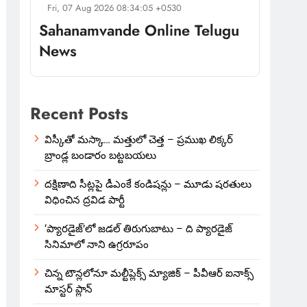
Fri, 07 Aug 2026 08:34:05 +0530
Sahanamvande Online Telugu
News
Recent Posts
విస్కీతో మస్కా… మత్తులో చెత్త – ప్రముఖ లిక్కర్
బ్రాండ్ల బండారం బట్టబయలు
దక్షిణాది సీట్లపై డీఎంకే కండిషన్లు – మూడు షరతులు
విధించిన ద్రవిడ పార్టీ
‘ప్యారడైజ్’లో జడల్ తిరుగుబాటు – ది ప్యారడైజ్
సినిమాలో నాని ఉగ్రరూపం
చిన్న టౌన్లలోనూ మల్టీప్లెక్స్‌ మ్యాజిక్ – పీవీఆర్ ఐనాక్స్
మాస్టర్ ప్లాన్