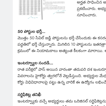
అర్హత సాధించిన అ
ప్రకటించారు. అభ
సూచించారు.
50 పోస్టుల భర్తీ…
మొత్తం 50 సివిల్ జడ్జి పోస్టులను భర్తీ చేసేందుకు ఈ కస
పద్ధతిలో భర్తీ చేస్తున్నారు. మిగిలిన 10 పోస్టులను ఇతర
క్రమంలో ఈ నియామకాలు అత్యంత కీలకంగా మారాయి. అర్హ
ఇంటర్వ్యూల సందడి…
రాత పరీక్షలో పాస్ అయిన వారంతా తదుపరి దశ ఇంటర్వ్
వివరాలను హైకోర్టు త్వరలోనే వెల్లడిస్తుంది. అభ్యర్థుల మే
కోర్టు విధివిధానాలపై పట్టు ఉన్న వారికే ఈ ఉద్యోగం లభి
సర్టిఫికెట్ల తనిఖీ
ఇంటర్వ్యూకు వచ్చే అభ్యర్థులు తమ ఒరిజినల్ సర్టిఫికెట్లను 