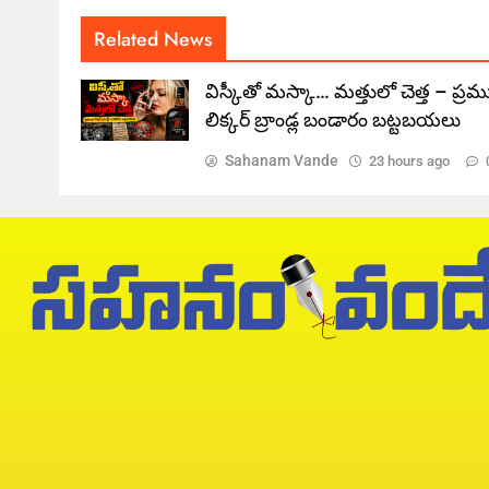
Related News
విస్కీతో మస్కా… మత్తులో చెత్త – ప్ర
లిక్కర్ బ్రాండ్ల బండారం బట్టబయలు
Sahanam Vande
23 hours ago