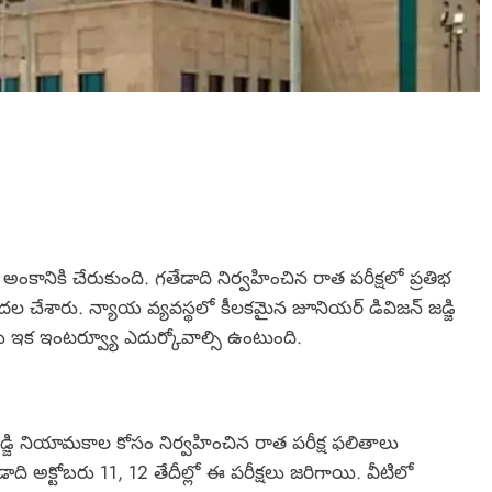
 తుది అంకానికి చేరుకుంది. గతేడాది నిర్వహించిన రాత పరీక్షలో ప్రతిభ
ుదల చేశారు. న్యాయ వ్యవస్థలో కీలకమైన జూనియర్ డివిజన్ జడ్జి
ు ఇక ఇంటర్వ్యూ ఎదుర్కోవాల్సి ఉంటుంది.
డ్జి నియామకాల కోసం నిర్వహించిన రాత పరీక్ష ఫలితాలు
ది అక్టోబరు 11, 12 తేదీల్లో ఈ పరీక్షలు జరిగాయి. వీటిలో