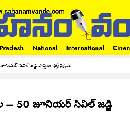
.sahanamvande.com
Pradesh
National
International
Cine
ర్ సివిల్ జడ్జి పోస్టుల భర్తీ ప్రక్రియ
 – 50 జూనియర్ సివిల్ జడ్జి