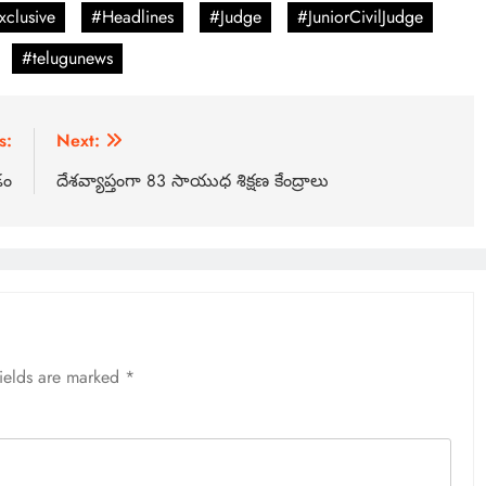
xclusive
#Headlines
#Judge
#JuniorCivilJudge
#telugunews
s:
Next:
డం
దేశవ్యాప్తంగా 83 సాయుధ శిక్షణ కేంద్రాలు
fields are marked
*