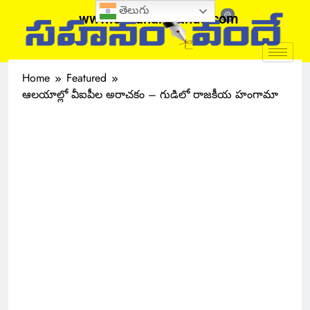
తెలుగు
www.sahanamvande.com
Home
Featured
ఆలయాల్లో వీఐపీల అరాచకం – గుడిలో రాజకీయ హంగామా