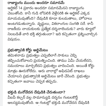
రాజ్యాంగం ముందు అందరూ సమానమే
ఆర్టికల్ 14 ప్రకారం అందరూ సమానమేనని రాజ్యాంగం
చెబుతోంది. కానీ గుడి లోపలికి వెళ్లేసరికి ఈ ఆర్టికల్ ఎక్కడ
మాయమవుతోంది? దేవుడికి కూడా కులమతాలు, హోదాలు
అంటగడుతున్నారు. వృద్ధులు, వికలాంగుల సంగతి సరే. కానీ
రాజకీయ నాయకులకు ప్రత్యేక దర్శనాలెందుకు? వారు క్యూలో
నిలబడితే వారి భక్తి తగ్గుతుందా? ఇది కచ్చితంగా ప్రశ్నించాల్సిన
విషయం.
ప్రభుత్వానికి కోర్టు అల్టిమేటం
తమిళనాడు ప్రభుత్వం ఎప్పటిలాగే సాకులు చెప్పి
తప్పించుకోవాలని ప్రయత్నించింది. తాము ఏమీ చేయలేదని,
సమయాలు మార్చలేదని ప్రభుత్వం వాదించింది. అయితే కోర్టు
మాత్రం ఊరుకోలేదు. ఆరు వారాల్లో అఫిడవిట్ దాఖలు
చేయాలని ప్రభుత్వానికి అల్టిమేటం జారీ చేసింది. ప్రభుత్వం
కచ్చితంగా జవాబు చెప్పక తప్పదు.
భక్తుడి మనోవేదన దేవుడికి చేరుతుందా?
వీఐపీ కల్చర్ వల్ల సామాన్యుడి దర్శనం గంటలకొద్దీ
ఆలస్యమవుతోంది. ఆ గంటల్లో భక్తుడి మనోవేదన దేవుడికి