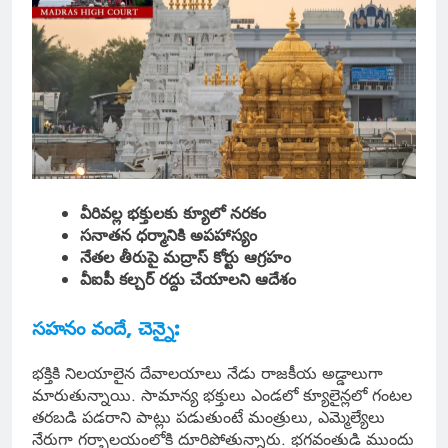
వీరివల్ల భక్తులకు క్యూలో నరకం
సనాతన ధర్మానికి అపహాస్యం
నేతల తీరుపై మద్రాస్ కోర్టు ఆగ్రహం
వీఐపీ కల్చర్ రద్దు చేయాలని ఆదేశం
సహనం వందే, చెన్నై:
భక్తికి నిలయాలైన దేవాలయాలు నేడు రాజకీయ అడ్డాలుగా
మారుతున్నాయి. సామాన్య భక్తులు ఎండలో క్యూలైన్లలో గంటల
తరబడి పడరాని పాట్లు పడుతుంటే మంత్రులు, ఎమ్మెల్యేలు
నేరుగా గర్భాలయంలోకి దూరిపోతున్నారు. భగవంతుడి ముందు