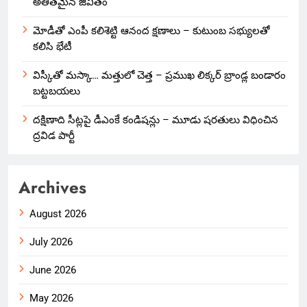
అతీతమైన జీవితం
మోడీతో ఎంపీ కలిశెట్టి ఆనంద క్షణాలు – కుటుంబ సభ్యులతో
కలిసి భేటీ
విస్కీతో మస్కా… మత్తులో చెత్త – ప్రముఖ లిక్కర్ బ్రాండ్ల బండారం
బట్టబయలు
దక్షిణాది సీట్లపై డీఎంకే కండిషన్లు – మూడు షరతులు విధించిన
ద్రవిడ పార్టీ
Archives
August 2026
July 2026
June 2026
May 2026