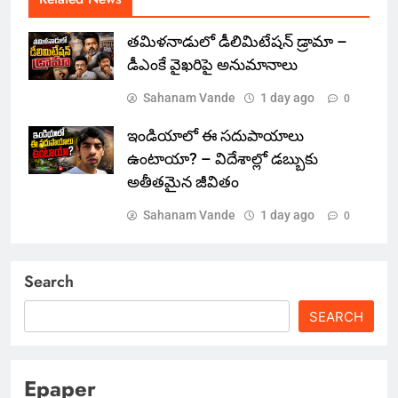
తమిళనాడులో డీలిమిటేషన్ డ్రామా –
డీఎంకే వైఖరిపై అనుమానాలు
Sahanam Vande
1 day ago
0
ఇండియాలో‌ ఈ సదుపాయాలు
ఉంటాయా? – విదేశాల్లో డబ్బుకు
అతీతమైన జీవితం
Sahanam Vande
1 day ago
0
Search
SEARCH
Epaper