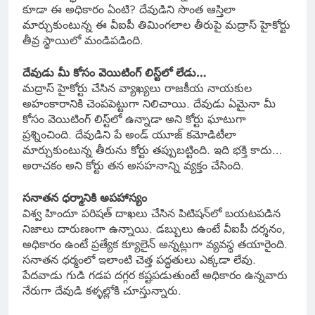
కూడా ఈ అధికారం ఏంటి? దేవుడిని సొంత ఆస్తిలా
మార్చుకుంటున్న ఈ వీఐపీ తిమింగలాల తీరుపై మద్రాస్ హైకోర్టు
తీవ్ర స్థాయిలో మండిపడింది.
దేవుడు మీ కోసం వెయిటింగ్ లిస్ట్‌లో లేడు…
మద్రాస్ హైకోర్టు చేసిన వ్యాఖ్యలు రాజకీయ నాయకుల
అహంకారానికి చెంపపెట్టుగా నిలిచాయి. దేవుడు ఏమైనా మీ
కోసం వెయిటింగ్ లిస్ట్‌లో ఉన్నాడా అని కోర్టు ఘాటుగా
ప్రశ్నించింది. దేవుడిని పే అండ్ యూజ్ కమోడిటీలా
మార్చుకుంటున్న తీరును కోర్టు తప్పుబట్టింది. ఇది భక్తి కాదు…
అరాచకం అని కోర్టు తన అసహనాన్ని వ్యక్తం చేసింది.
సనాతన ధర్మానికి అపహాస్యం
విశ్వ హిందూ పరిషత్ దాఖలు చేసిన పిటిషన్‌లో బయటపడిన
నిజాలు దారుణంగా ఉన్నాయి. డబ్బులు ఉంటే వీఐపీ దర్శనం,
అధికారం ఉంటే ప్రత్యేక క్యూలైన్ అన్నట్లుగా వ్యవస్థ తయారైంది.
సనాతన ధర్మంలో ఇలాంటి చెత్త పద్ధతులు ఎక్కడా లేవు.
పేదవాడు గుడి గడప దగ్గర కష్టపడుతుంటే అధికారం ఉన్నవారు
నేరుగా దేవుడి కళ్ళల్లోకి చూస్తున్నారు.