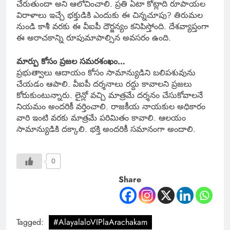
చేరుతుందా అని ఆలోచించాలి. ప్రతి ఏటా కోట్లాది రూపాయల
విరాళాలు ఇచ్చే భక్తుడికి ఎందుకు ఈ చిన్నచూపు? తిరుమల
నుండి కాశీ వరకు ఈ వీఐపీ దౌర్జన్యం కనిపిస్తోంది. దేశవ్యాప్తంగా
ఈ అరాచకాన్ని రూపుమాపాల్సిన అవసరం ఉంది.
మార్పు కోసం ప్రజల సమరశంఖం…
ప్రభుత్వాలు ఆదాయం కోసం సామాన్యుడిని బలిపశువును
చేయడం ఆపాలి. వీఐపీ దర్శనాలు రద్దు కావాలని ప్రజలు
కోరుకుంటున్నారు. లైన్లో వచ్చి మాత్రమే దర్శనం చేసుకోవాలనే
నియమం అందరికీ వర్తించాలి. రాజకీయ నాయకుల అధికారం
వారి ఇంటి వరకు మాత్రమే పరిమితం కావాలి. ఆలయం
సామాన్యుడికి దక్కాలి. భక్తి అందరికీ సమానంగా అందాలి.
0
Share
Tagged:
#AlayalaloVIPlaArachakam