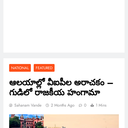
NATIONAL
FEATURED
ఆలయాల్లో వీఐపీల అరాచకం –
గుడిలో రాజకీయ హంగామా
Sahanam Vande
2 Months Ago
0
1 Mins