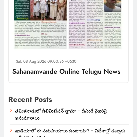
Sat, 08 Aug 2026 09:00:36 +0530
Sahanamvande Online Telugu News
Recent Posts
తమిళనాడులో డీలిమిటేషన్ డ్రామా – డీఎంకే వైఖరిపై
అనుమానాలు
ఇండియాలో‌ ఈ సదుపాయాలు ఉంటాయా? – విదేశాల్లో డబ్బుకు