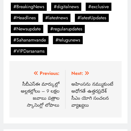
#BreakingNews
#digitalnews
#exclusive
#Headlines
#latestnews
#latestUpdates
#Newsupdate
#regularupdates
#Sahanamvande
#telugunews
#VIPDarsanams
Previous:
Next:
సీబీఎస్ఈ మార్కుల్లో
అహింసను నమ్ముకుంటే
అల్లకల్లోలం – 9 లక్షల
అధోగతే -ఉత్తరప్రదేశ్
జవాబు పత్రాల
సీఎం యోగి సంచలన
స్కానింగ్లో లోపాలు
వ్యాఖ్యలు