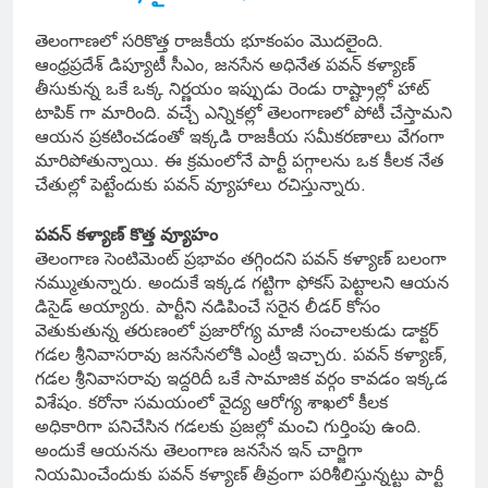
తెలంగాణలో సరికొత్త రాజకీయ భూకంపం మొదలైంది.
ఆంధ్రప్రదేశ్ డిప్యూటీ సీఎం, జనసేన అధినేత పవన్ కళ్యాణ్
తీసుకున్న ఒకే ఒక్క నిర్ణయం ఇప్పుడు రెండు రాష్ట్రాల్లో హాట్
టాపిక్ గా మారింది. వచ్చే ఎన్నికల్లో తెలంగాణలో పోటీ చేస్తామని
ఆయన ప్రకటించడంతో ఇక్కడి రాజకీయ సమీకరణాలు వేగంగా
మారిపోతున్నాయి. ఈ క్రమంలోనే పార్టీ పగ్గాలను ఒక కీలక నేత
చేతుల్లో పెట్టేందుకు పవన్ వ్యూహాలు రచిస్తున్నారు.
పవన్ కళ్యాణ్ కొత్త వ్యూహం
తెలంగాణ సెంటిమెంట్ ప్రభావం తగ్గిందని పవన్ కళ్యాణ్ బలంగా
నమ్ముతున్నారు. అందుకే ఇక్కడ గట్టిగా ఫోకస్ పెట్టాలని ఆయన
డిసైడ్ అయ్యారు. పార్టీని నడిపించే సరైన లీడర్ కోసం
వెతుకుతున్న తరుణంలో ప్రజారోగ్య మాజీ సంచాలకుడు డాక్టర్
గడల శ్రీనివాసరావు జనసేనలోకి ఎంట్రీ ఇచ్చారు. పవన్ కళ్యాణ్,
గడల శ్రీనివాసరావు ఇద్దరిదీ ఒకే సామాజిక వర్గం కావడం ఇక్కడ
విశేషం. కరోనా సమయంలో వైద్య ఆరోగ్య శాఖలో కీలక
అధికారిగా పనిచేసిన గడలకు ప్రజల్లో మంచి గుర్తింపు ఉంది.
అందుకే ఆయనను తెలంగాణ జనసేన ఇన్ చార్జిగా
నియమించేందుకు పవన్ కళ్యాణ్ తీవ్రంగా పరిశీలిస్తున్నట్టు పార్టీ