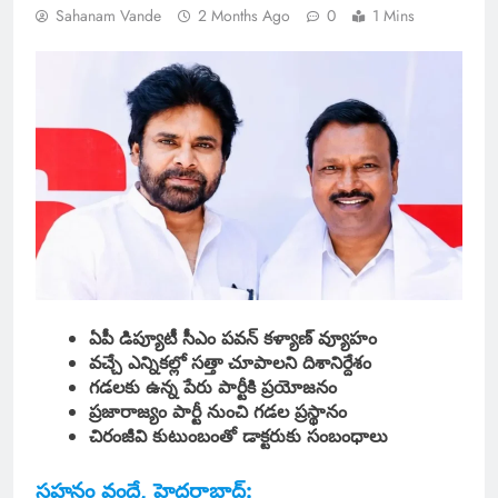
Sahanam Vande
2 Months Ago
0
1 Mins
ఏపీ డిప్యూటీ సీఎం పవన్ కళ్యాణ్ వ్యూహం
వచ్చే ఎన్నికల్లో సత్తా చూపాలని దిశానిర్దేశం
గడలకు ఉన్న పేరు పార్టీకి ప్రయోజనం
ప్రజారాజ్యం పార్టీ నుంచి గడల ప్రస్థానం
చిరంజీవి కుటుంబంతో డాక్టరుకు సంబంధాలు
సహనం వందే, హైదరాబాద్: