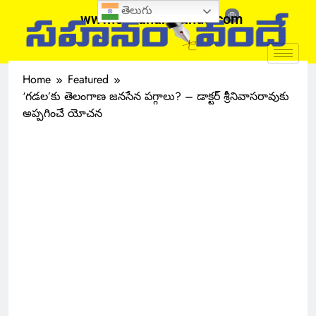
తెలుగు
www.sahanamvande.com
Home
Featured
‘గడల’కు తెలంగాణ జనసేన పగ్గాలు? – డాక్టర్ శ్రీనివాసరావుకు
అప్పగించే యోచన