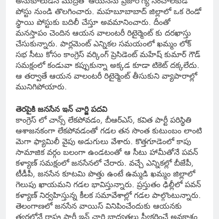
అనుకూలుడనే ముద్రతో ఆయనను ప్రజారోగ్య సంచాలకుడి
పోస్టు నుండి తొలగించారు. మహబూబాబాద్ జిల్లాలో ఒక రెండో
స్థాయి పోస్టుకు బదిలీ చేస్తూ అవమానించారు. దీంతో
మనస్తాపం చెందిన ఆయన వాలంటరీ రిటైర్మెంట్ కు దరఖాస్తు
చేసుకున్నారు. పార్లమెంట్ ఎన్నికల సమయంలో ఖమ్మం లోక్
సభ సీటు కోసం కాంగ్రెస్ వర్కింగ్ ప్రెసిడెంట్ మహేష్ కుమార్ గౌడ్
సమక్షంలో కండువా కప్పుకున్నా అక్కడ కూడా టికెట్ దక్కలేదు.
ఆ తర్వాతే ఆయన వాలంటరీ రిటైర్మెంట్ తీసుకుని వ్యాపారాల్లో
మునిగిపోయారు.
తెరపైకి జనసేన ఇన్ చార్జి పదవి
కాంగ్రెస్ లో చాన్స్ లేకపోవడం, బీఆర్ఎస్, కవిత పార్టీ పరిస్థితి
ఆశాజనకంగా లేకపోవడంతో గడల తన సొంత కుటుంబం లాంటి
మెగా ఫ్యామిలీ వైపు అడుగులు వేశారు. కొత్తగూడెంలో కాపు
సామాజిక వర్గం బలంగా ఉండటంతో ఆ సీటు హామీతోనే పవన్
కళ్యాణ్ సమక్షంలో జనసేనలో చేరారు. వచ్చే ఎన్నికల్లో బీజేపీ,
టీడీపీ, జనసేన కూటమి పొత్తు ఉంటే ఉమ్మడి ఖమ్మం జిల్లాలో
గెలుపు ఖాయమని గడల భావిస్తున్నారు. ప్రస్తుతం ఢిల్లీలో పవన్
కళ్యాణ్ నిర్వహిస్తున్న కీలక సమావేశాల్లో గడల పాల్గొంటున్నారు.
తెలంగాణలో జనసేన వాయిస్ వినిపించేందుకు ఆయనకు
త్వరలోనే రాష్ట్ర పార్టీ ఇన్ చార్జి బాధ్యతలు స్వీకరించే అవకాశం