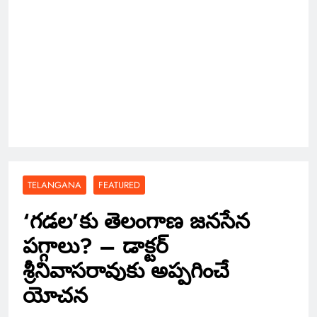
TELANGANA
FEATURED
‘గడల’కు తెలంగాణ జనసేన
పగ్గాలు? – డాక్టర్
శ్రీనివాసరావుకు అప్పగించే
యోచన