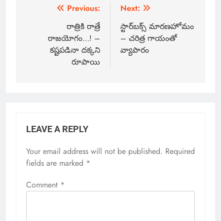
Previous:
Next:
రాత్రికి రాత్రే
స్టార్‌బక్స్ మారణహోమం
రాజయోగం…! –
– చరిత్ర గాయంతో
కష్టపడినా దక్కని
వ్యాపారం
రూపాయి
LEAVE A REPLY
Your email address will not be published.
Required
fields are marked
*
Comment
*