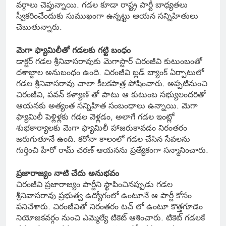
వర్గాలు చెప్తున్నాయి. గడల కూడా రాష్ట్ర పార్టీ బాధ్యతలు
స్వీకరించేందుకు సుముఖంగా ఉన్నట్టు ఆయన సన్నిహితులు
చెబుతున్నారు.
మెగా ఫ్యామిలీతో గడలకు గట్టి బంధం
డాక్టర్ గడల శ్రీనివాసరావుకు మెగాస్టార్ చిరంజీవి కుటుంబంతో
దశాబ్దాల అనుబంధం ఉంది. చిరంజీవి బ్లడ్ బ్యాంక్ ఏర్పాటులో
గడల శ్రీనివాసరావు చాలా కీలకపాత్ర పోషించారు. అప్పటినుంచి
చిరంజీవి, పవన్ కళ్యాణ్ తో పాటు ఆ కుటుంబ సభ్యులందరితో
ఆయనకు అత్యంత సన్నిహిత సంబంధాలు ఉన్నాయి. మెగా
ఫ్యామిలీ పెళ్లిళ్లకు గడల వెళ్లడం, అలాగే గడల ఇంట్లో
శుభకార్యాలకు మెగా ఫ్యామిలీ హాజరుకావడం నిరంతరం
జరుగుతూనే ఉంది. కరోనా కాలంలో గడల చేసిన సేవలను
గుర్తించి హీరో రామ్ చరణ్ ఆయనను ప్రత్యేకంగా సన్మానించారు.
ప్రజారాజ్యం నాటి చేదు అనుభవం
చిరంజీవి ప్రజారాజ్యం పార్టీని స్థాపించినప్పుడు గడల
శ్రీనివాసరావు ప్రభుత్వ ఉద్యోగంలో ఉంటూనే ఆ పార్టీ కోసం
పనిచేశారు. చిరంజీవితో నిరంతరం టచ్ లో ఉంటూ కొత్తగూడెం
నియోజకవర్గం నుంచి ఎమ్మెల్యే టికెట్ ఆశించారు. టికెట్ గడలకే