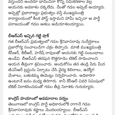
వస్తుందని అందరూ భావించినా కొన్ని సమీకరణాల వల్ల
ఆయనకు అవకాశం దక్కలేదు. దీంతో గడల అప్సెట్ అయ్యారు.
అప్పట్లో ప్రజారాజ్యం ప్రభుత్వం వస్తే ముఖ్యమంత్రి
కార్యాలయంలో కీలక పోస్ట్ ఇస్తామని హామీ ఇచ్చినా ఆ పార్టీ
పరాజయంతో గడల ఆశలు అడియాశలయ్యాయి.
బీఆర్ఎస్ ఇచ్చిన గట్టి షాక్
గత బీఆర్ఎస్ ప్రభుత్వంలో గడల శ్రీనివాసరావు సుదీర్ఘకాలం
ప్రజారోగ్య సంచాలుడిగా చక్రం తిప్పారు. మాజీ ముఖ్యమంత్రి
కేసీఆర్, కేటీఆర్, హరీష్ రావులతో ఆయనకు గట్టి సంబంధాలు
ఉండేవి. బీఆర్ఎస్ తరపున కొత్తగూడెం టికెట్ సాధించాలని
ఆయన తీవ్రంగా శ్రమించారు. అందుకోసం తన తండ్రి పేరు మీద
జీఎస్ఆర్ ట్రస్టును ఏర్పాటు చేసి వైద్య శిబిరాలు, ఉద్యోగ
మేళాలు, బతుకమ్మ ఈవెంట్లు నిర్వహించారు. అధికారిగా
ఉంటూనే జనం మధ్య తిరిగారు. కానీ కేసీఆర్ చివరి నిమిషంలో
టికెట్ నిరాకరించడంతో గడల తీవ్ర నిరాశకు గురయ్యారు.
కాంగ్రెస్ హయాంలో అవమానాల పర్వం
తెలంగాణలో కాంగ్రెస్ పార్టీ అధికారంలోకి రాగానే గడల
శ్రీనివాసరావుకు కష్టాలు మొదలయ్యాయి. బీఆర్ఎస్