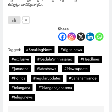
ఉన్నట్లు భావిస్తున్నారు.
0
Share
Tagged:
#BreakingNews
#digitalnews
#exclusive
#GadalaSrinivasarao
#Headlines
#Janasena
#latestnews
#Newsupdate
#Politcs
#regularupdates
#Sahanamvande
#telangana
#TelanganaJanasena
#telugunews