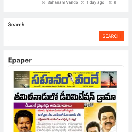
Sahanam Vande
1 day ago
0
Search
SEARCH
Epaper