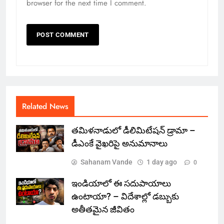
browser for the next time I comment.
Related News
తమిళనాడులో డీలిమిటేషన్ డ్రామా –
డీఎంకే వైఖరిపై అనుమానాలు
Sahanam Vande
1 day ago
0
ఇండియాలో‌ ఈ సదుపాయాలు
ఉంటాయా? – విదేశాల్లో డబ్బుకు
అతీతమైన జీవితం