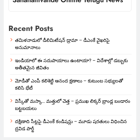
Recent Posts
తమిళనాడులో డీలిమిటేషన్ డ్రామా – డీఎంకే వైఖరిపై
అనుమానాలు
ఇండియాలో‌ ఈ సదుపాయాలు ఉంటాయా? – విదేశాల్లో డబ్బుకు
అతీతమైన జీవితం
మోడీతో ఎంపీ కలిశెట్టి ఆనంద క్షణాలు – కుటుంబ సభ్యులతో
కలిసి భేటీ
విస్కీతో మస్కా… మత్తులో చెత్త – ప్రముఖ లిక్కర్ బ్రాండ్ల బండారం
బట్టబయలు
దక్షిణాది సీట్లపై డీఎంకే కండిషన్లు – మూడు షరతులు విధించిన
ద్రవిడ పార్టీ