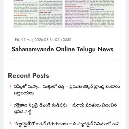
Fri, 07 Aug 2026 08:34:05 +0530
Sahanamvande Online Telugu News
Recent Posts
విస్కీతో మస్కా… మత్తులో చెత్త – ప్రముఖ లిక్కర్ బ్రాండ్ల బండారం
బట్టబయలు
దక్షిణాది సీట్లపై డీఎంకే కండిషన్లు – మూడు షరతులు విధించిన
ద్రవిడ పార్టీ
‘ప్యారడైజ్’లో జడల్ తిరుగుబాటు – ది ప్యారడైజ్ సినిమాలో నాని