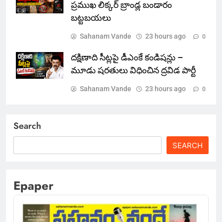
ప్రముఖ లిక్కర్ బ్రాండ్ల బండారం
బట్టబయలు
Sahanam Vande
23 hours ago
0
దక్షిణాది సీట్లపై డీఎంకే కండిషన్లు –
మూడు షరతులు విధించిన ద్రవిడ పార్టీ
Sahanam Vande
23 hours ago
0
Search
SEARCH
Epaper