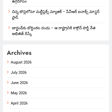
ఉగ్రరూపం
చిన్న టౌన్లలోనూ మల్టీప్లెక్స్‌ మ్యాజిక్ – పీవీఆర్ ఐనాక్స్ మాస్టర్
ప్లాన్
జార్ఖండ్‌కు బొద్దింకల దండు – ఆ రాష్ట్రానికి కాక్రోచ్ పార్టీ నేత
అభిజీత్ దీప్కే
Archives
August 2026
July 2026
June 2026
May 2026
April 2026