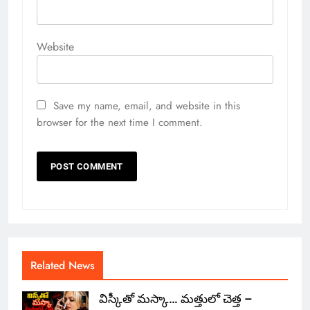
Website
Save my name, email, and website in this
browser for the next time I comment.
Related News
విస్కీతో మస్కా… మత్తులో చెత్త –