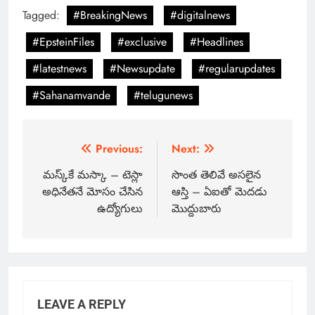
Tagged:
#BreakingNews
#digitalnews
#EpsteinFiles
#exclusive
#Headlines
#latestnews
#Newsupdate
#regularupdates
#Sahanamvande
#telugunews
Previous:
Next:
మస్క్‌కే మస్కా – టెస్లా
సొంత తెలివే అసలైన
అధినేతనే మోసం చేసిన
ఆస్తి – ఏఐతో మెదడు
ఉద్యోగులు
మొద్దుబారు
LEAVE A REPLY