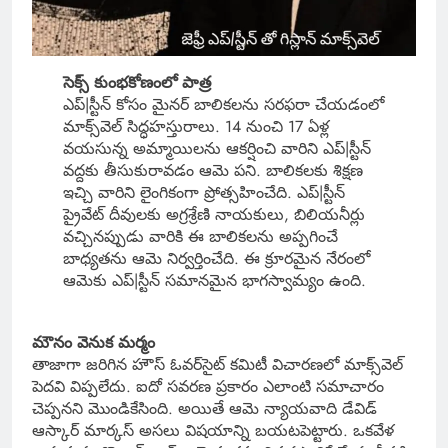
సెక్స్ కుంభకోణంలో పాత్ర
ఎప్|స్టీన్ కోసం మైనర్ బాలికలను సరఫరా చేయడంలో
మాక్స్‌వెల్ సిద్ధహస్తురాలు. 14 నుంచి 17 ఏళ్ల
వయసున్న అమ్మాయిలను ఆకర్షించి వారిని ఎప్|స్టీన్
వద్దకు తీసుకురావడం ఆమె పని. బాలికలకు శిక్షణ
ఇచ్చి వారిని లైంగికంగా ప్రోత్సహించేది. ఎప్|స్టీన్
ప్రైవేట్ దీవులకు అగ్రశ్రేణి నాయకులు, బిలియనీర్లు
వచ్చినప్పుడు వారికి ఈ బాలికలను అప్పగించే
బాధ్యతను ఆమె నిర్వర్తించేది. ఈ క్రూరమైన నేరంలో
ఆమెకు ఎప్|స్టీన్ సమానమైన భాగస్వామ్యం ఉంది.
మౌనం వెనుక మర్మం
తాజాగా జరిగిన హౌస్ ఓవర్‌సైట్ కమిటీ విచారణలో మాక్స్‌వెల్
పెదవి విప్పలేదు. ఐదో సవరణ ప్రకారం ఎలాంటి సమాచారం
చెప్పనని మొండికేసింది. అయితే ఆమె న్యాయవాది డేవిడ్
ఆస్కార్ మార్కస్ అసలు విషయాన్ని బయటపెట్టారు. ఒకవేళ