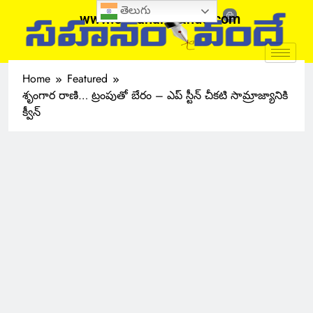
తెలుగు
www.sahanamvande.com
Home
Featured
శృంగార రాణి… ట్రంపుతో బేరం – ఎప్ స్టీన్ చీకటి సామ్రాజ్యానికి
క్వీన్