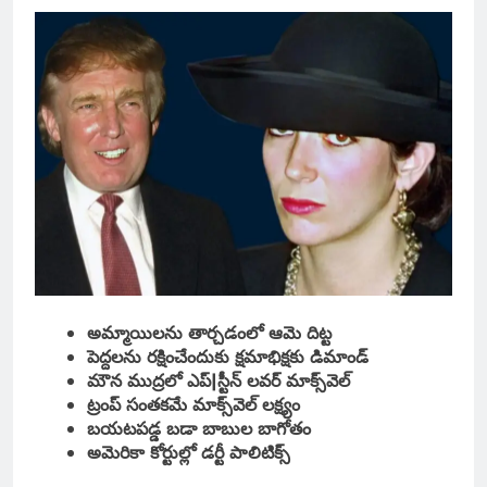
అమ్మాయిలను తార్చడంలో ఆమె దిట్ట
పెద్దలను రక్షించేందుకు క్షమాభిక్షకు డిమాండ్
మౌన ముద్రలో ఎప్|స్టీన్ లవర్ మాక్స్‌వెల్
ట్రంప్ సంతకమే మాక్స్‌వెల్ లక్ష్యం
బయటపడ్డ బడా బాబుల బాగోతం
అమెరికా కోర్టుల్లో డర్టీ పాలిటిక్స్