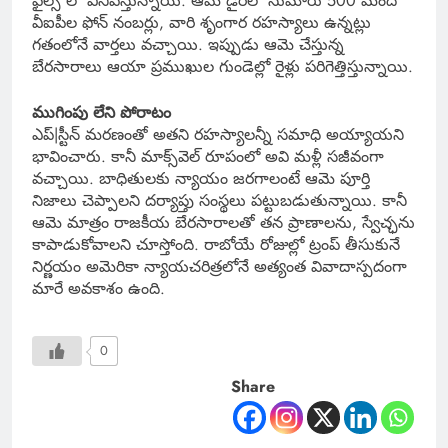
ఫైల్స్ లో వినిపిస్తున్నాయి. ఆమె డైరీలో సుమారు 500 మంది
వీఐపీల ఫోన్ నంబర్లు, వారి శృంగార రహస్యాలు ఉన్నట్లు
గతంలోనే వార్తలు వచ్చాయి. ఇప్పుడు ఆమె చేస్తున్న
బేరసారాలు ఆయా ప్రముఖుల గుండెల్లో రైళ్లు పరిగెత్తిస్తున్నాయి.
ముగింపు లేని పోరాటం
ఎప్|స్టీన్ మరణంతో అతని రహస్యాలన్నీ సమాధి అయ్యాయని
భావించారు. కానీ మాక్స్‌వెల్ రూపంలో అవి మళ్లీ సజీవంగా
వచ్చాయి. బాధితులకు న్యాయం జరగాలంటే ఆమె పూర్తి
నిజాలు చెప్పాలని దర్యాప్తు సంస్థలు పట్టుబడుతున్నాయి. కానీ
ఆమె మాత్రం రాజకీయ బేరసారాలతో తన ప్రాణాలను, స్వేచ్ఛను
కాపాడుకోవాలని చూస్తోంది. రాబోయే రోజుల్లో ట్రంప్ తీసుకునే
నిర్ణయం అమెరికా న్యాయచరిత్రలోనే అత్యంత వివాదాస్పదంగా
మారే అవకాశం ఉంది.
0
Share