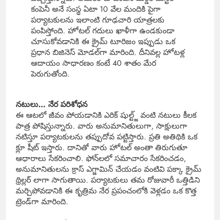
కంపెనీ అనే సంస్థ ఏటా 10 వేల మందికి పైగా
పర్యాటకులను ఇలాంటి గూఢచారి యాత్రలకు
పంపిస్తోంది. హోటల్ గదులు ఖాళీగా ఉండకుండా
చూసుకోవడానికి ఈ క్రైమ్ టూరిజం ఇప్పుడు ఒక
ప్రధాన బిజినెస్ మోడల్‌గా మారింది. దీనివల్ల హోటళ్ల
ఆదాయం సాధారణం కంటే 40 శాతం మేర
పెరుగుతోంది.
నటులు… నేర పరిశోధన
ఈ ఆటలో జీవం పోయడానికి ఎరిక్ షుల్ట్జ్ వంటి నటులు కీలక
పాత్ర పోషిస్తున్నారు. వారు అనుమానితులుగా, సాక్షులుగా
నటిస్తూ పర్యాటకులను తప్పుదోవ పట్టిస్తారు. ప్రతి అతిథికి ఒక
క్లూ షీట్ ఇస్తారు. దానితో వారు హోటల్ అంతా తిరుగుతూ
ఆధారాలు సేకరించాలి. ఫోన్‌లలో సమాచారం సేకరించడం,
అనుమానితులను క్రాస్ ఎగ్జామిన్ చేయడం వంటివి పక్కా క్రైమ్
థ్రిల్లర్ లాగా సాగుతాయి. పర్యాటకులు తమ రోజువారీ ఒత్తిడిని
మర్చిపోవడానికి ఈ కృత్రిమ నేర ప్రపంచంలోకి వెళ్లడం ఒక కొత్త
ట్రెండ్‌గా మారింది.