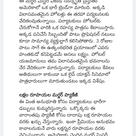
ఈ మర్డర్ మిస్టరీ వీకెండ్ సంస్కృతి ప్రస్తుతం
అమెరికాలో ఒక భారీ ట్రెండ్‌గా మారింది. అక్కడి
విలాసవంతమైన హోటళ్లు ఈ తరహా పర్యటనలకు
వేదికలవుతున్నాయి. పర్యాటకులు హోటల్‌కు
చేరుకోగానే వారికి ఒక రహస్య పాత్రను కేటాయిస్తారు.
అక్కడ పనిచేసే సిబ్బందితో పాటు ప్రొఫెషనల్ నటులు
కూడా సామాన్య వ్యక్తుల్లాగే కలిసిపోతారు. 3 రోజుల
పాటు సాగే ఈ ఉత్కంఠభరిత ప్రయాణంలో ఎవరు
హంతకుడో కనిపెట్టడమే అసలు లక్ష్యం. హోటల్
యజమానులు తమ విలాసవంతమైన భవనాలను
నేర వేదికలుగా మారుస్తున్నారు. పర్యాటకులు కేవలం
అతిథులుగా కాకుండా ఒక లైవ్ యాక్షన్ సినిమాలో
పాత్రధారులుగా మారుతుండటం ఇక్కడ విశేషం.
లక్షల రూపాయల మర్డర్ ప్యాకేజీ
ఈ వింత అనుభూతి కోసం పర్యాటకులు భారీగా
డబ్బులు కుమ్మరిస్తున్నారు. ఒక్కొక్కరు ఈ
వారాంతపు ప్యాకేజీ కోసం దాదాపు లక్ష రూపాయల
వరకు ఖర్చు చేస్తున్నారు. ఇంకా ప్రీమియం అనుభవం
కావాలనుకునే వారు లక్షన్నర రూపాయల వరకు
వెచ్చిస్తున్నారు. అమెరికాకు చెందిన మర్డర్ మిస్టరీ