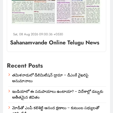
Sat, 08 Aug 2026 09:00:36 +0530
Sahanamvande Online Telugu News
Recent Posts
తమిళనాడులో డీలిమిటేషన్ డ్రామా – డీఎంకే వైఖరిపై
అనుమానాలు
ఇండియాలో‌ ఈ సదుపాయాలు ఉంటాయా? – విదేశాల్లో డబ్బుకు
అతీతమైన జీవితం
మోడీతో ఎంపీ కలిశెట్టి ఆనంద క్షణాలు – కుటుంబ సభ్యులతో