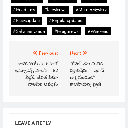
#Headlines
#latestnews
#MurderMystery
#Newsupdate
#REgularupdaters
#Sahanamvande
#telugunews
#Weekend
Previous:
Next:
కాటికిపోయే వయసులో
నోబెల్ బహుమతికి
ఇన్సూరెన్స్ పాలసీ – 82
రక్తాభిషేకం – ఇరాన్
ఏళ్లకు జీవిత బీమా
అగ్నిగుండంలో
పాలసీల అమ్మకం
కాలిపోతున్న ప్రైజ్
LEAVE A REPLY