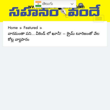
తెలుగు
www.sahanamvande.com
Home
Featured
వారమంతా పని… వీకెండ్ లో ఖూనీ! – క్రైమ్ టూరిజంతో వేల
కోట్ల వ్యాపారం