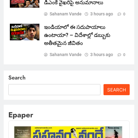
డీఎంకే వైఖరిపై అనుమానాలు
Sahanam Vande
3 hours ago
0
ఇండియాలో‌ ఈ సదుపాయాలు
ఉంటాయా? – విదేశాల్లో డబ్బుకు
అతీతమైన జీవితం
Sahanam Vande
3 hours ago
0
Search
SEARCH
Epaper