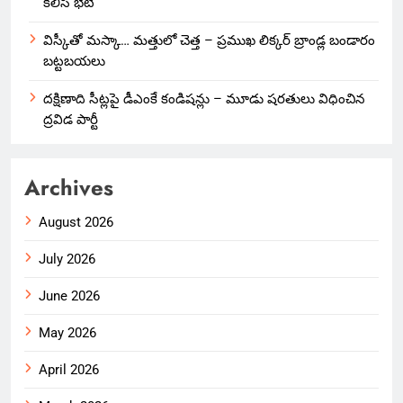
కలిసి భేటీ
విస్కీతో మస్కా… మత్తులో చెత్త – ప్రముఖ లిక్కర్ బ్రాండ్ల బండారం
బట్టబయలు
దక్షిణాది సీట్లపై డీఎంకే కండిషన్లు – మూడు షరతులు విధించిన
ద్రవిడ పార్టీ
Archives
August 2026
July 2026
June 2026
May 2026
April 2026