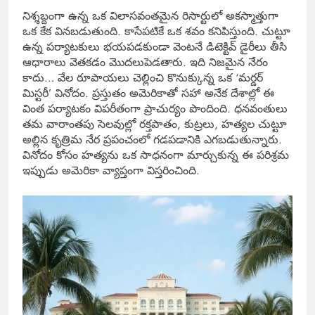
నిశ్శబ్దంగా ఉన్న ఒక విలాసవంతమైన రిసార్టులో అకస్మాత్తుగా
ఒక కేక వినబడుతుంది. కాసేపటికే ఒక శవం కనిపిస్తుంది. చుట్టూ
ఉన్న పర్యాటకులు భయపడకుండా వెంటనే డిటెక్టివ్ డైరీలు తీసి
ఆధారాలు వెతకడం మొదలుపెడతారు. ఇది నిజమైన నేరం
కాదు… వేల రూపాయలు చెల్లించి కొనుక్కున్న ఒక ‘మర్డర్
మిస్టరీ’ వినోదం. ప్రస్తుతం అమెరికాతో సహా అనేక దేశాల్లో ఈ
వింత పర్యాటకం విపరీతంగా ప్రాచుర్యం పొందింది. ధనవంతులు
తమ వారాంతపు సెలవుల్లో రక్తపాతం, కుట్రలు, హత్యల చుట్టూ
అల్లిన కృత్రిమ నేర ప్రపంచంలో గడపడానికి ఎగబడుతున్నారు.
వినోదం కోసం హత్యను ఒక సాధనంగా మార్చుకున్న ఈ పరిశ్రమ
ఇప్పుడు అమెరికా వ్యాప్తంగా విస్తరించింది.