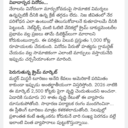
వివాదాస్పద వినోదం…
నేరాలను వినోదంగా మార్చుకోవడంపై సామాజిక విమర్శలు
ఉన్నప్పటికీ దీనికి ఉన్న క్రేజ్ తగ్గడం లేదు. నిజ జీవితంలో నేర
పరిశోధన ఎలా ఉంటుందో తెలుసుకోవాలనే కుతూహలమే దీనికి
పెట్టుబడి. నెట్‌ఫ్లిక్స్ వంటి ఓటిటి వేదికల్లో క్రైమ్ డాక్యుమెంటరీల
ప్రభావం వల్ల ప్రజలు తామే డిటెక్టివ్‌లుగా మారాలని
కోరుకుంటున్నారు. ఈ పరిశ్రమ విలువ ప్రస్తుతం 1,000 కోట్ల
రూపాయలకు చేరుకుంది. వినోదం పేరుతో హత్యను గ్లామరైజ్
చేయడం వల్ల సామాజికంగా ఎలాంటి మార్పులు వస్తాయనేది
ఇప్పుడు చర్చనీయాంశంగా మారింది.
పెరుగుతున్న క్రైమ్ మార్కెట్
మర్డర్ మిస్టరీ టూరిజం అనేది కేవలం అమెరికాకే పరిమితం
కాకుండా ఇప్పుడు అంతర్జాతీయంగా విస్తరిస్తోంది. 2026 నాటికి
ఈ మార్కెట్ 2,500 కోట్లకు పైగా వృద్ధి చెందుతుందని అంచనా.
ఏడాదికి సుమారు 20 శాతం వృద్ధి రేటుతో ఈ వ్యాపారం
దూసుకుపోతోంది. సాధారణ పర్యాటక రంగం మందగించినా…
ఈ స్లీతింగ్ టూరిజం మాత్రం కళకళలాడుతోంది. సెలవుల్లో
ప్రశాంతత కంటే ఉత్కంఠను కోరుకునే వారి సంఖ్య పెరగడం వల్లే
ఇలాంటి వింత వ్యాపారాలు పుట్టుకొస్తున్నాయి.