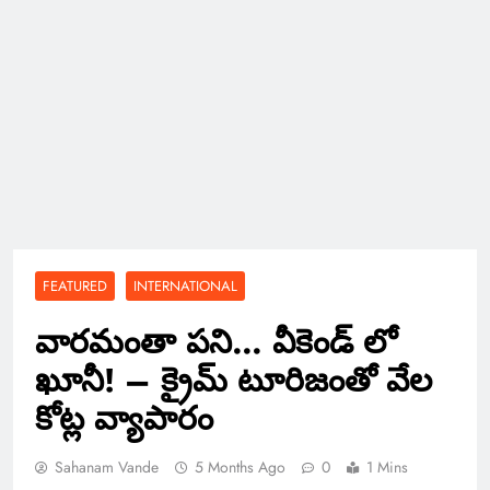
FEATURED
INTERNATIONAL
వారమంతా పని… వీకెండ్ లో
ఖూనీ! – క్రైమ్ టూరిజంతో వేల
కోట్ల వ్యాపారం
Sahanam Vande
5 Months Ago
0
1 Mins