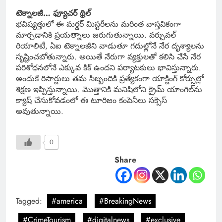
టెక్నాలజీ… ఫ్యూచర్ థ్రిల్
భవిష్యత్తులో ఈ మర్డర్ మిస్టరీలను మరింత వాస్తవికంగా
మార్చడానికి ప్రయత్నాలు జరుగుతున్నాయి. వర్చువల్
రియాలిటీ, ఏఐ టెక్నాలజీని వాడుతూ గదుల్లోనే నేర దృశ్యాలను
సృష్టించబోతున్నారు. అయితే నేరుగా వ్యక్తులతో కలిసి చేసే నేర
పరిశోధనలోనే ఎక్కువ కిక్ ఉందని పర్యాటకులు భావిస్తున్నారు.
అందుకే రిసార్టులు తమ సిబ్బందికి ప్రత్యేకంగా యాక్టింగ్ కోర్సుల్లో
శిక్షణ ఇప్పిస్తున్నాయి. మొత్తానికి మనిషిలోని క్రైమ్ యాంగిల్‌ను
క్యాష్ చేసుకోవడంలో ఈ టూరిజం కంపెనీలు సక్సెస్
అవుతున్నాయి.
0
Share
Tagged:
#america
#BreakingNews
#CrimeTourism
#digitalnews
#exclusive