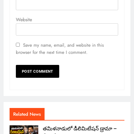
Website
Save my name, email, and website in this
browser for the next time I comment.
Related News
తమిళనాడులో డీలిమిటేషన్ డ్రామా –