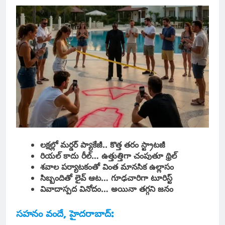
లక్షల్లో మర్డర్ ప్యాకేజీ.. కొత్త తరం స్ట్రాటజీ
రియల్ కాదు రీల్… ఉత్తుత్తిగా చంపుతూ థ్రిల్
శవాల పర్యాటకంతో వింత మానసిక ఉల్లాసం
సిబ్బందితో లైవ్ ఆట… గూఢచారిగా టూరిస్ట్
వివాదాస్పద వినోదం… అయినా తగ్గని జనం
సహనం వందే, హైదరాబాద్: