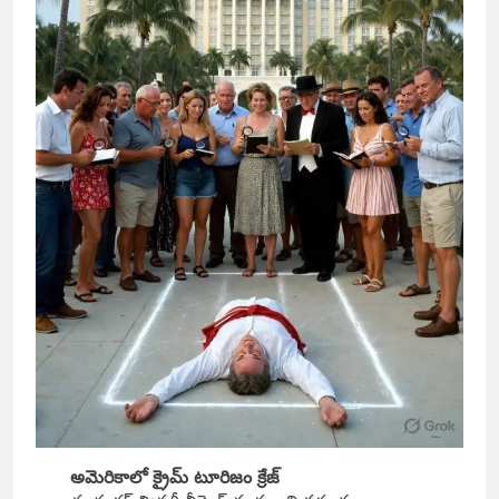
అమెరికాలో క్రైమ్ టూరిజం క్రేజ్