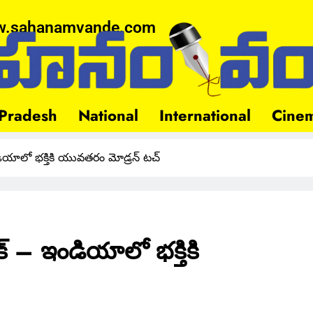
.sahanamvande.com
Pradesh
National
International
Cine
ండియాలో భక్తికి యువతరం మోడ్రన్ టచ్
క్ – ఇండియాలో భక్తికి