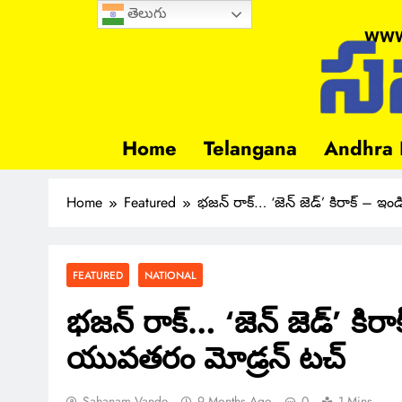
తెలుగు
www
Home
Telangana
Andhra 
Home
Featured
భజన్ రాక్… ‘జెన్ జెడ్’ కిరాక్ – ఇ
FEATURED
NATIONAL
భజన్ రాక్… ‘జెన్ జెడ్’ కిరా
యువతరం మోడ్రన్ టచ్
Sahanam Vande
9 Months Ago
0
1 Mins