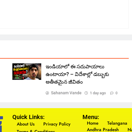
ఇండియాలో‌ ఈ సదుపాయాలు
ఉంటాయా? – విదేశాల్లో డబ్బుకు
అతీతమైన జీవితం
Sahanam Vande
1 day ago
0
Quick Links:
Menu:
Home
Telangana
About Us
Privacy Policy
Andhra Pradesh
Na
Terms & Conditions