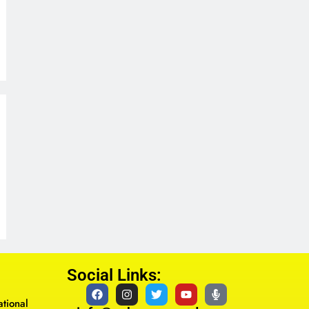
Social Links:
tional