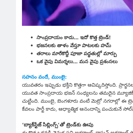
సాంప్రదాయం కాదు… ఇదో కొత్త ట్రెండ్!
భజనలకు తాళం వేస్తూ పాటలకు హమ్
తరాలు మారేకొద్దీ పూజా పద్ధతుల్లో మార్పు
ఒక వైపు విమర్శలు… మన వైపు ప్రశంసలు
సహనం వందే, ముంబై:
యువతరం ఇప్పుడు భక్తిని కొత్తగా ఆవిష్కరిస్తోంది. ప్ర
యువత సాంప్రదాయ భజన్ సంధ్యలను తమదైన మ్యూజిక్ కల్చర్‌త
చుట్టింది. ముంబై, బెంగళూరు వంటి మెట్రో నగరాల్లో ఈ ట్రెండ
కేవలం పార్టీ కాదు, ఆధ్యాత్మిక ఆనందాన్ని పంచుకునే సోల్
‘బ్యాక్‌స్టేజ్ సిబ్లింగ్స్’తో ట్రెండ్‌కు ఊపు
ఈ కొత్త ఒరవడి వెనుక ప్రచి అగర్వాల్, రాఘవ్ అగర్వాల్ సోదర 