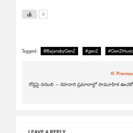
0
Tagged:
@BajansbyGenZ
#genZ
#GenZMusi
Previou
రోడ్లపై నరబలి – రహదారి ప్రమాదాల్లో సామూహిక ఊచక
LEAVE A REPLY