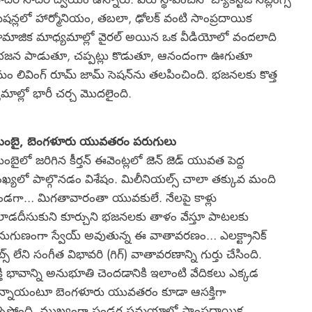
 ఈ సెషన్లలో హార్మోనియం, తబలా, ఢోలక్ వంటి సాంప్రదాయిక
మాజిక మాధ్యమాల్లో వైరల్ అయిన ఒక వీడియోలో వందలాది
రి భజన పాడుతూ, చప్పట్లు కొడుతూ, ఆనందంగా ఊగుతూ
్రమం లివింగ్ రూమ్ జామ్ సెషన్‌ను తలపించింది. భజనలకు కొత్త
ధ్యమాల్లో భారీ చర్చ మొదలైంది.
ుంబై, బెంగళూరు యువతరం పరుగులు
ంబైలో జరిగిన కీర్తన్ ఈవెంట్లలో జెన్ జెడ్ యువత పెద్ద
ఖ్యలో పాల్గొనడం విశేషం. మిలీనియల్స్ చాలా తక్కువ మంది
డగా… మిగతావారంతా యువకులే. నేలపై కాళ్లు
లాడదీసుకుని కూర్చుని భజనలకు తాళం వేస్తూ పాటలకు
ుగుణంగా స్వేయ్ అవుతున్న ఈ వాతావరణం… ఎలక్ట్రానిక్
ట్స్ లేని సంగీత విభావరి (గిగ్) వాతావరణాన్ని గుర్తు చేసింది.
్తి భావాన్ని అనుభూతి చెందడానికి ఇలాంటి వేదికలు ఎక్కడ
్నాయంటూ బెంగళూరు యువతరం కూడా ఆసక్తిగా
రశ్నిస్తోంది. ముఖ్యంగా పండగ సమయాల్లో సాంప్రదాయిక