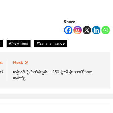
Share
c
#NewTrend
#Sahanamvande
s:
Next:
ోత
బస్టాండ్‌ పై హెలిప్యాడ్‌ – 150 ప్లాట్‌ ఫారాలతోపాటు
ఐమాక్స్‌