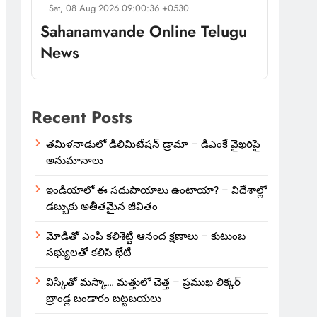
Sat, 08 Aug 2026 09:00:36 +0530
Sahanamvande Online Telugu
News
Recent Posts
తమిళనాడులో డీలిమిటేషన్ డ్రామా – డీఎంకే వైఖరిపై
అనుమానాలు
ఇండియాలో‌ ఈ సదుపాయాలు ఉంటాయా? – విదేశాల్లో
డబ్బుకు అతీతమైన జీవితం
మోడీతో ఎంపీ కలిశెట్టి ఆనంద క్షణాలు – కుటుంబ
సభ్యులతో కలిసి భేటీ
విస్కీతో మస్కా… మత్తులో చెత్త – ప్రముఖ లిక్కర్
బ్రాండ్ల బండారం బట్టబయలు