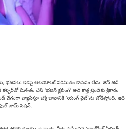
ార్థనలు, భజనలు ఇకపై ఆలయాలకే పరిమితం కావడం లేదు. జెన్ జెడ్
ో మిళితం చేసి ‘భజన్ క్లబింగ్’ అనే కొత్త ట్రెండ్‌కు శ్రీకారం
్ వేగంగా వ్యాపిస్తూ భక్తి భావానికి ‘యంగ్ వైబ్’ను జోడిస్తోంది. ఇది
‌ఫుల్ జామ్ సెషన్.
సోదరి ద్వయం ఉన్నారు. వీరు స్థాపించిన ‘బ్యాక్‌స్టేజ్ సిబ్లింగ్స్’