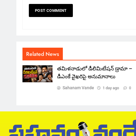
Related News
తమిళనాడులో డీలిమిటేషన్ డ్రామా –
డీఎంకే వైఖరిపై అనుమానాలు
Sahanam Vande
1 day ago
0