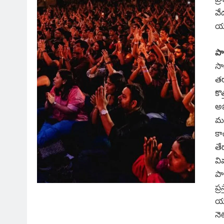
వే
యు
పా
సా
తర
కొ
అభ
మర
కా
తే
వి
పా
ప్
యు
నె