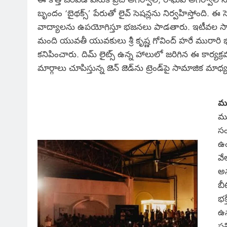
బృందం ‘బైథక్స్’ పేరుతో లైవ్ సెషన్లను నిర్వహిస్తోంది.
వాద్యాలను ఉపయోగిస్తూ భజనలు పాడతారు. ఇటీవల సా
మంది యువతీ యువకులు శ్రీ కృష్ణ గోవింద్ హరే మురా
కనిపించారు. దిమ్ లైట్స్ ఉన్న హాలులో జరిగిన ఈ కార్యక
మార్గాలు చూపిస్తున్న జెన్ జెడ్‌ను ట్రెండ్‌పై సామాజిక మా
మ
ము
సం
ఉం
వే
అన
బీ
భక
ఉన
ప్