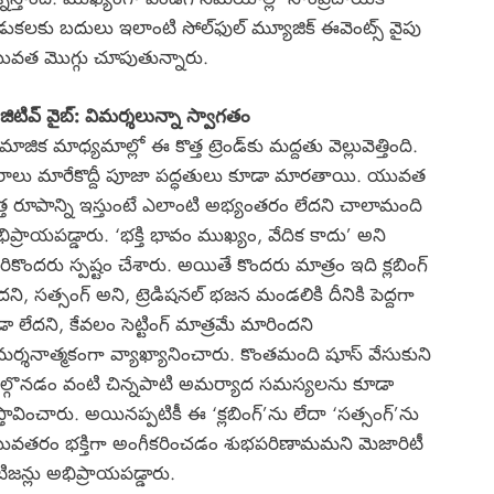
డుకలకు బదులు ఇలాంటి సోల్‌ఫుల్ మ్యూజిక్ ఈవెంట్స్‌ వైపు
వత మొగ్గు చూపుతున్నారు.
జిటివ్ వైబ్: విమర్శలున్నా స్వాగతం
మాజిక మాధ్యమాల్లో ఈ కొత్త ట్రెండ్‌కు మద్దతు వెల్లువెత్తింది.
ాలు మారేకొద్దీ పూజా పద్ధతులు కూడా మారతాయి. యువత
త్త రూపాన్ని ఇస్తుంటే ఎలాంటి అభ్యంతరం లేదని చాలామంది
ిప్రాయపడ్డారు. ‘భక్తి భావం ముఖ్యం, వేదిక కాదు’ అని
ికొందరు స్పష్టం చేశారు. అయితే కొందరు మాత్రం ఇది క్లబింగ్
దని, సత్సంగ్ అని, ట్రెడిషనల్ భజన మండలికి దీనికి పెద్దగా
డా లేదని, కేవలం సెట్టింగ్ మాత్రమే మారిందని
మర్శనాత్మకంగా వ్యాఖ్యానించారు. కొంతమంది షూస్ వేసుకుని
ల్గొనడం వంటి చిన్నపాటి అమర్యాద సమస్యలను కూడా
రస్తావించారు. అయినప్పటికీ ఈ ‘క్లబింగ్’ను లేదా ‘సత్సంగ్’ను
వతరం భక్తిగా అంగీకరించడం శుభపరిణామమని మెజారిటీ
టిజన్లు అభిప్రాయపడ్డారు.