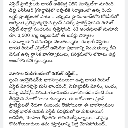
ఎస్టేట్ ప్రాజెక్టులకు భారత్ అతిపెద్ద విదేశీ మార్కెట్‌గా మారింది.
ఢిల్లీ ఎన్‌సీఆర్ (గూర్గావ్)లో ఇప్పటికే నిర్మాణంలో ఉన్న రెండు
లగ్జరీ ప్రాజెక్టులతో పాటు… ఇప్పుడు హైదరాబాద్‌లోని కోకపేట్‌లో
అత్యంత ప్రతిష్టాత్మకమైన ట్రంప్ టవర్స్ ప్రాజెక్ట్ ప్రకటన రియల్
ఎస్టేట్ వర్గాల్లో సంచలనం సృష్టిస్తోంది. 63 అంతస్తులతో సుమారు
రూ. 3,500 కోట్ల పెట్టుబడితో ఈ టవర్లు నిర్మాణం
కానున్నాయని డెవలపర్లు చెబుతున్నారు. ఈ భారీ విస్తరణ
భారత రియల్ ఎస్టేట్‌లో అమెరికా ప్రభావాన్ని పెంచుతున్నా దీని
వెనుక ఉన్న స్థానిక భాగస్వాములు, పరిశ్రమలోని లోపాలు తీవ్ర
ఆందోళన కలిగిస్తున్నాయి.
మోసాల సుడిగుండంలో రియల్ ఎస్టేట్…
ట్రంప్ ఆర్గనైజేషన్‌కు భాగస్వాములుగా ఉన్న భారత రియల్
ఎస్టేట్ మోగల్స్‌పై మనీ లాండరింగ్, సెక్యూరిటీస్ మోసం, లంచం,
పన్ను ఎవేషన్, వినియోగదారులను మోసగించడం వంటి పలు
తీవ్రమైన నేరారోపణలు ఉన్నాయి. ఈ ఆరోపణలు ట్రంప్
ప్రాజెక్టులతో నేరుగా సంబంధం లేకపోయినా ఈ భాగస్వాముల
చరిత్ర భారత రియల్ ఎస్టేట్ పరిశ్రమలో పాతుకుపోయిన
అవినీతి, మోసాల తీవ్రతను తెలియజేస్తున్నాయి. ఒకవైపు
కొనుగోలుదారులు తమ కష్టార్జితాన్ని పెట్టి మోసపోతుంటే…