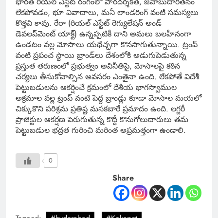
భారత రియల్ ఎస్టేట్ రంగంలో పారదర్శకత, జవాబుదారీతనం
లేకపోవడం, భూ వివాదాలు, మనీ లాండరింగ్ వంటి సమస్యలు
కొత్తవి కావు. రేరా (రియల్ ఎస్టేట్ రెగ్యులేషన్ అండ్
డెవలప్‌మెంట్ యాక్ట్) ఉన్నప్పటికీ దాని అమలు బలహీనంగా
ఉండటం వల్ల మోసాలు యథేచ్ఛగా కొనసాగుతున్నాయి. ట్రంప్
వంటి ప్రపంచ స్థాయి బ్రాండ్‌లు దేశంలోకి అడుగుపెడుతున్న
ప్రస్తుత తరుణంలో ప్రభుత్వం అవినీతిపై, మోసాలపై కఠిన
చర్యలు తీసుకోవాల్సిన అవసరం ఎంతైనా ఉంది. లేకపోతే విదేశీ
పెట్టుబడులను ఆకర్షించే క్రమంలో దేశీయ భాగస్వాముల
అక్రమాల వల్ల ట్రంప్ వంటి పెద్ద బ్రాండ్లు కూడా మోసాల మయలో
చిక్కుకొని పరిశ్రమ ప్రతిష్ట మసకబారే ప్రమాదం ఉంది. లగ్జరీ
ప్రాజెక్టుల ఆకర్షణ పెరుగుతున్న కొద్దీ కొనుగోలుదారులు తమ
పెట్టుబడుల భద్రత గురించి మరింత అప్రమత్తంగా ఉండాలి.
0
Share