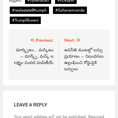
Tagged:
#hyderabad
#Kokapet
#realestate@trumph
#Sahanamvande
#TrumphTowers
Previous:
Next:
మార్క్సిజం… మస్కిజం
అవినీతి మంటల్లో బస్సు
– మార్క్స్, మస్క్ ల
ప్రయాణం – నిబంధనలు
లక్ష్యం సంపద పంపిణీయే
ఉల్లంఘించి రోడ్డుపైకి
బస్సులు
LEAVE A REPLY
Your email address will not be published.
Required