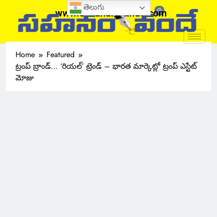
తెలుగు
www.sahanamvande.com
Home
Featured
ట్రంప్ బ్రాండ్… ‘రియల్’ ట్రెండ్ – భారత మార్కెట్లో ట్రంప్ ఎస్టేట్
మోజు