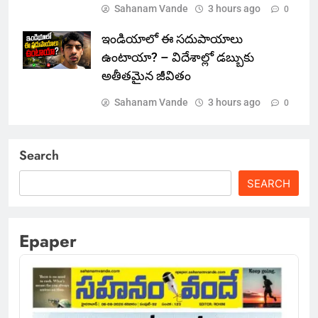
Sahanam Vande
3 hours ago
0
ఇండియాలో‌ ఈ సదుపాయాలు
ఉంటాయా? – విదేశాల్లో డబ్బుకు
అతీతమైన జీవితం
Sahanam Vande
3 hours ago
0
Search
SEARCH
Epaper