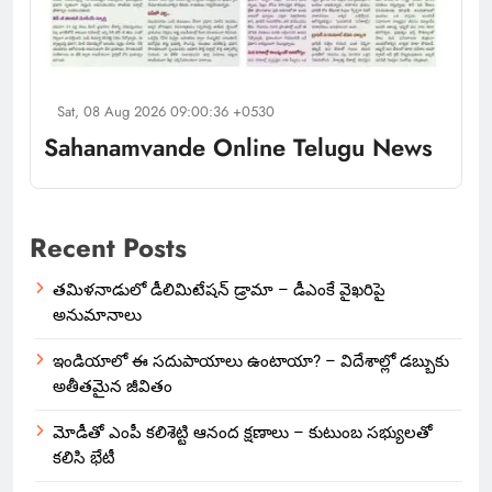
Sat, 08 Aug 2026 09:00:36 +0530
Sahanamvande Online Telugu News
Recent Posts
తమిళనాడులో డీలిమిటేషన్ డ్రామా – డీఎంకే వైఖరిపై
అనుమానాలు
ఇండియాలో‌ ఈ సదుపాయాలు ఉంటాయా? – విదేశాల్లో డబ్బుకు
అతీతమైన జీవితం
మోడీతో ఎంపీ కలిశెట్టి ఆనంద క్షణాలు – కుటుంబ సభ్యులతో
కలిసి భేటీ