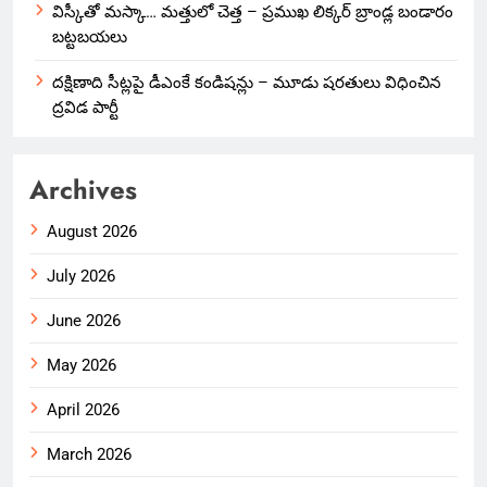
విస్కీతో మస్కా… మత్తులో చెత్త – ప్రముఖ లిక్కర్ బ్రాండ్ల బండారం
బట్టబయలు
దక్షిణాది సీట్లపై డీఎంకే కండిషన్లు – మూడు షరతులు విధించిన
ద్రవిడ పార్టీ
Archives
August 2026
July 2026
June 2026
May 2026
April 2026
March 2026