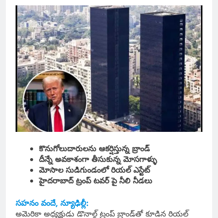
కొనుగోలుదారులను ఆకర్షిస్తున్న బ్రాండ్
దీన్నే అవకాశంగా తీసుకున్న మోసగాళ్ళు
మోసాల సుడిగుండంలో రియల్ ఎస్టేట్
హైదరాబాద్ ట్రంప్ టవర్ పై నీలి నీడలు
సహనం వందే, న్యూఢిల్లీ:
అమెరికా అధ్యక్షుడు డొనాల్డ్ ట్రంప్ బ్రాండ్‌తో కూడిన రియల్