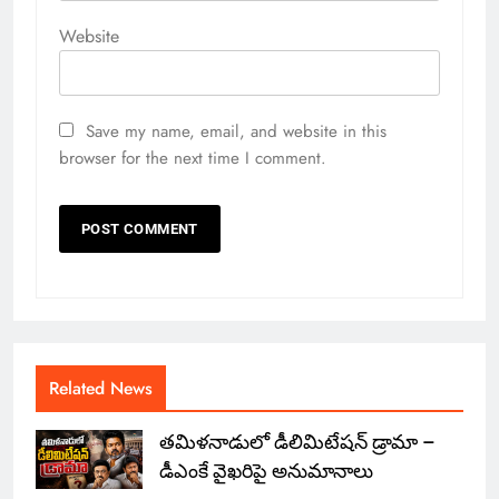
Website
Save my name, email, and website in this
browser for the next time I comment.
Related News
తమిళనాడులో డీలిమిటేషన్ డ్రామా –
డీఎంకే వైఖరిపై అనుమానాలు