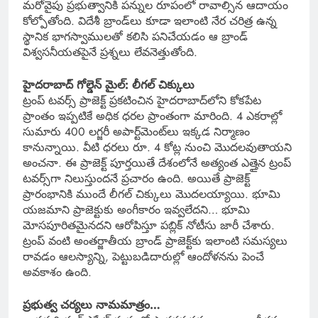
మరోవైపు ప్రభుత్వానికి పన్నుల రూపంలో రావాల్సిన ఆదాయం
కోల్పోతోంది. విదేశీ బ్రాండ్‌లు కూడా ఇలాంటి నేర చరిత్ర ఉన్న
స్థానిక భాగస్వాములతో కలిసి పనిచేయడం ఆ బ్రాండ్
విశ్వసనీయతపైనే ప్రశ్నలు లేవనెత్తుతోంది.
హైదరాబాద్‌ గోల్డెన్ మైల్: లీగల్ చిక్కులు
ట్రంప్ టవర్స్ ప్రాజెక్ట్ ప్రకటించిన హైదరాబాద్‌లోని కోకపేట
ప్రాంతం ఇప్పటికే అధిక ధరల ప్రాంతంగా మారింది. 4 ఎకరాల్లో
సుమారు 400 లగ్జరీ అపార్ట్‌మెంట్‌లు ఇక్కడ నిర్మాణం
కానున్నాయి. వీటి ధరలు రూ. 4 కోట్ల నుంచి మొదలవుతాయని
అంచనా. ఈ ప్రాజెక్ట్ పూర్తయితే దేశంలోనే అత్యంత ఎత్తైన ట్రంప్
టవర్స్‌గా నిలుస్తుందనే ప్రచారం ఉంది. అయితే ప్రాజెక్ట్
ప్రారంభానికి ముందే లీగల్ చిక్కులు మొదలయ్యాయి. భూమి
యజమాని ప్రాజెక్టుకు అంగీకారం ఇవ్వలేదని… భూమి
మోసపూరితమైనదని ఆరోపిస్తూ పబ్లిక్ నోటీసు జారీ చేశారు.
ట్రంప్ వంటి అంతర్జాతీయ బ్రాండ్‌ ప్రాజెక్ట్‌కు ఇలాంటి సమస్యలు
రావడం ఆలస్యాన్ని, పెట్టుబడిదారుల్లో ఆందోళనను పెంచే
అవకాశం ఉంది.
ప్రభుత్వ చర్యలు నామమాత్రం…