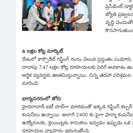
ప్రెసిడెంట్ డాక
జ్యోతి ప్రజ్వల
వృద్ధి చెందుత
కొనసాగుతుందన
6 లక్షల కోట్ల మార్కెట్
దేశంలో కార్పొరేట్ గిఫ్టింగ్ రంగం విలువ ప్రస్తుతం సుమార
దాదాపు 7.47 లక్షల కోట్ల రూపాయలకు పెరిగే అవకాశం ఉందని
ఆర్థిక వ్యవస్థకు ఊతమిస్తున్నాయి. చిన్న తరహా పరిశ్ర
మారింది.
భాగ్యనగరంలో జోరు
హైదరాబాద్ ఐటీ హబ్‌గా మారడంతో ఇక్కడ గిఫ్టింగ్ కల్చర
కంపెనీలు ఉన్నాయి. అలాగే 2400 కు పైగా ఫార్మా కంపెనీల
ఉద్యోగులకు, క్లయింట్లకు కానుకలు ఇవ్వడం ఇప్పుడు ఒక 
రూపాయల వ్యాపారం జరుగుతోంది.