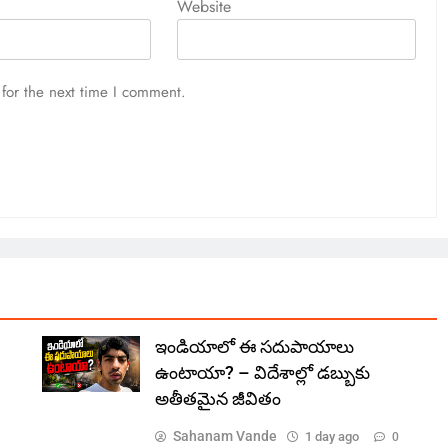
Website
for the next time I comment.
ఇండియాలో‌ ఈ సదుపాయాలు
ఉంటాయా? – విదేశాల్లో డబ్బుకు
అతీతమైన జీవితం
Sahanam Vande
1 day ago
0