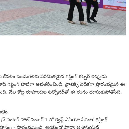
 కేవలం పండుగలకు పరిమితమైన గిఫ్టింగ్ కల్చర్ ఇప్పుడు
ద్ గిఫ్టింగ్ హబ్‌గా అవతరించింది. హైటెక్స్ వేదికగా ప్రారంభమైన ఈ
స్తోంది. వేల కోట్ల రూపాయల టర్నోవర్‌తో ఈ రంగం దూసుకుపోతోంది.
రంభం
బిషన్ సెంటర్ హాల్ నంబర్ 1 లో క్వెస్ట్ ఏసియా పేరుతో గిఫ్టింగ్
ట్టహాసంగా ప్రారంభమైంది. అరబిందో ఫార్మా అసోసియేట్