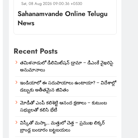
Sat, 08 Aug 2026 09:00:36 +0530
Sahanamvande Online Telugu
News
Recent Posts
తమిళనాడులో డీలిమిటేషన్ డ్రామా – డీఎంకే వైఖరిపై
అనుమానాలు
ఇండియాలో‌ ఈ సదుపాయాలు ఉంటాయా? – విదేశాల్లో
డబ్బుకు అతీతమైన జీవితం
మోడీతో ఎంపీ కలిశెట్టి ఆనంద క్షణాలు – కుటుంబ
సభ్యులతో కలిసి భేటీ
విస్కీతో మస్కా… మత్తులో చెత్త – ప్రముఖ లిక్కర్
బ్రాండ్ల బండారం బట్టబయలు