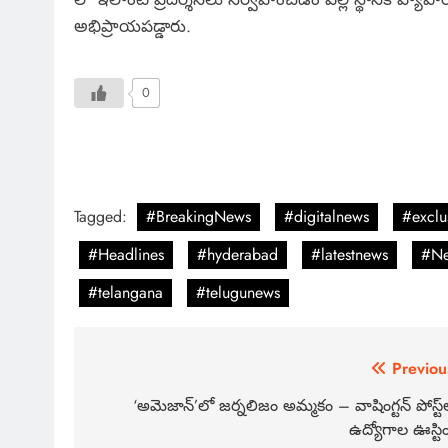
అభిప్రాయపడ్డారు.
0
Tagged:
#BreakingNews
#digitalnews
#exclu
#Headlines
#hyderabad
#latestnews
#Ne
#telangana
#telugunews
Previou
‘అమెజాన్’లో జర్నలిజం అమ్మకం – వాషింగ్టన్ పోస్ట్‌
ఉద్యోగాల ఊస్టిం