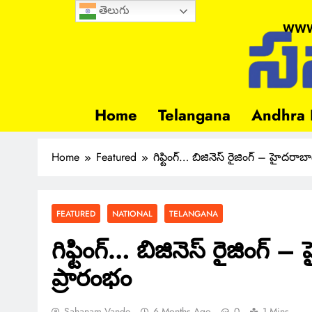
తెలుగు
www
Home
Telangana
Andhra 
Home
Featured
గిఫ్టింగ్… బిజినెస్ రైజింగ్ – హైదరాబాద
FEATURED
NATIONAL
TELANGANA
గిఫ్టింగ్… బిజినెస్ రైజింగ్ –
ప్రారంభం
Sahanam Vande
6 Months Ago
0
1 Mins