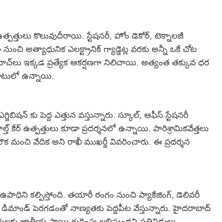
త్పత్తులు కొలువుదీరాయి. స్టేషనరీ, హోం డెకోర్, టెక్నాలజీ
చి అత్యాధునిక ఎలక్ట్రానిక్ గ్యాడ్జెట్ల వరకు అన్నీ ఒకే చోట
ర్ట్ వాచ్‌లు ఇక్కడ ప్రత్యేక ఆకర్షణగా నిలిచాయి. అత్యంత తక్కువ ధర
టులో ఉన్నాయి.
బిషన్ కు పెద్ద ఎత్తున వస్తున్నారు. స్కూల్, ఆఫీస్ స్టేషనరీ
ెల్త్ కేర్ ఉత్పత్తులు కూడా ప్రదర్శనలో ఉన్నాయి. పారిశ్రామికవేత్తలు
మంచి వేదిక అని రాఖీ ముఖర్జీ వివరించారు. ఈ ప్రదర్శన
ఉపాధిని కల్పిస్తోంది. తయారీ రంగం నుంచి ప్యాకేజింగ్, డెలివరీ
ల డిమాండ్ పెరగడంతో నాణ్యతకు పెద్దపీట వేస్తున్నారు. హైదరాబాద్
ులకు జాతీయ స్థాయి గుర్తింపు లభిస్తుందని ప్రతినిధులు