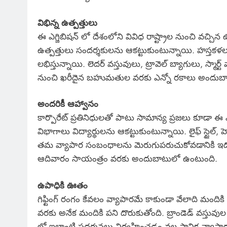
విభిన్న ఉత్పత్తులు
ఈ ఎగ్జిబిషన్ లో దేశంలోని వివిధ రాష్ట్రాల నుంచి వచ్చిన ఉ
ఉత్పత్తులు సందర్శకులను ఆకట్టుకుంటున్నాయి. హస్తకళల నుం
లభిస్తున్నాయి. లెదర్ వస్తువులు, ట్రావెల్ బ్యాగులు, స్మా
నుంచి ఖరీదైన బహుమతుల వరకు ఎన్నో రకాలు అందుబా
అందరికీ ఆహ్వానం
కార్పొరేట్ ప్రతినిధులతో పాటు సామాన్య ప్రజలు కూడా ఈ ఎగ్జి
విభాగాలు విద్యార్థులను ఆకట్టుకుంటున్నాయి. లైఫ్ స్టైల్, హ
తమ వ్యాపార సంబంధాలను మెరుగుపరుచుకోవడానికి ఇదొక 
ఆదివారం సాయంత్రం వరకు అందుబాటులో ఉంటుంది.
ఉపాధికి ఊతం
గిఫ్టింగ్ రంగం కేవలం వ్యాపారమే కాకుండా వేలాది మందికి 
వరకు అనేక మందికి పని దొరుకుతోంది. బ్రాండెడ్ వస్తువు
లో ఇలాంటి ప్రదర్శనలు నిర్వహించడం వల్ల స్థానిక వ్యాపార