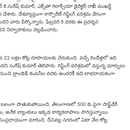
్టర్ కె.సురేష్ కుమార్, ఎక్స్‌పో గెలాక్సియా డైరెక్టర్ రాఖీ ముఖర్జీ
న చేశారు. దేశవ్యాప్తంగా కార్పొరేట్ గిఫ్టింగ్ పరిశ్రమ వేగంగా
ోందని వారు పేర్కొన్నారు. ఫిబ్రవరి 8 వరకు ఈ ప్రదర్శన
ి నిర్వాహకులు వెల్లడించారు.
ు 6.22 లక్షల కోట్ల రూపాయలకు చేరుకుంది. వచ్చే రెండేళ్లలో ఇది
 సురేష్ కుమార్ తెలిపారు. గిఫ్టింగ్ పరిశ్రమలో వస్తున్న మార్పులు
మల నుంచి బ్రాండెడ్ కంపెనీల వరకు అందరికీ ఇది లాభదాయకంగా
్ బలంగా పాతుకుపోయింది. తెలంగాణలో 500 కు పైగా సాఫ్ట్‌వేర్
ు, అనేక బ్యాంకులు ఇక్కడ కార్యకలాపాలు సాగిస్తున్నాయి.
సంప్రదాయంగా మారింది. దీనివల్ల నగరంలో ఏటా వేల కోట్ల