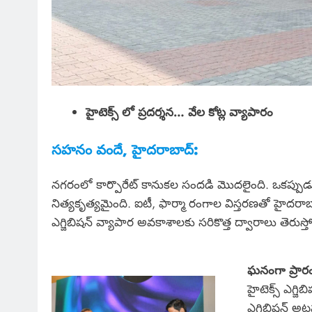
హైటెక్స్ లో ప్రదర్శన… వేల కోట్ల వ్యాపారం
సహనం వందే, హైదరాబాద్:
నగరంలో కార్పొరేట్ కానుకల సందడి మొదలైంది. ఒకప్పుడు
నిత్యకృత్యమైంది. ఐటీ, ఫార్మా రంగాల విస్తరణతో హైదరాబా
ఎగ్జిబిషన్ వ్యాపార అవకాశాలకు సరికొత్త ద్వారాలు తెరు
ఘనంగా ప్రా
హైటెక్స్ ఎగ్జి
ఎగ్జిబిషన్ అ