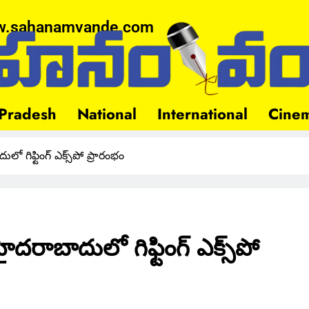
.sahanamvande.com
Pradesh
National
International
Cine
ులో గిఫ్టింగ్ ఎక్స్‌పో ప్రారంభం
 హైదరాబాదులో గిఫ్టింగ్ ఎక్స్‌పో