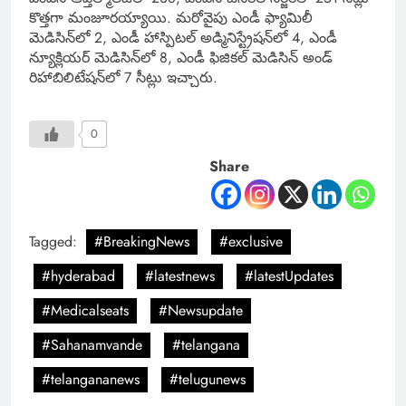
కొత్తగా మంజూరయ్యాయి. మరోవైపు ఎండీ ఫ్యామిలీ
మెడిసిన్‌లో 2, ఎండీ హాస్పిటల్ అడ్మినిస్ట్రేషన్‌లో 4, ఎండీ
న్యూక్లియర్ మెడిసిన్‌లో 8, ఎండీ ఫిజికల్ మెడిసిన్ అండ్
రిహాబిలిటేషన్‌లో 7 సీట్లు ఇచ్చారు.
0
Share
Tagged:
#BreakingNews
#exclusive
#hyderabad
#latestnews
#latestUpdates
#Medicalseats
#Newsupdate
#Sahanamvande
#telangana
#telangananews
#telugunews