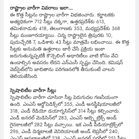
రాష్ట్రాల వారీగా వివరాలు ఇలా…
ఈ కొత్త సీట్లను రాష్ట్రాల వారీగా విభజించారు. కర్ణాటకకు
అత్యధికంగా 712 సీట్లు దక్కగా, ఉత్తరప్రదేశ్‌కు 613,
తమిళనాడుకు 418, తెలంగాణకు 353, మధ్యప్రదేశ్‌కు 368
సీట్లు మంజూరయ్యాయి. చిన్న రాష్ట్రాలైన త్రిపురకు 10,
పుదుచ్చేరికి 7, ఒడిశాకు 43 సీట్లు మాత్రమే లభించాయి. ఈ కొత్త
సీట్లకు అనుమతి ఉత్తరాలు జారీ చేసే ప్రక్రియ ఇంకా
జరుగుతున్నప్పటికీ కౌన్సెలింగ్ అథారిటీలు వాటి కోసం వేచి
ఉండాల్సిన అవసరం లేదని ఎన్ఎంసీ స్పష్టం చేసింది. కమిషన్
వెబ్‌సైట్‌లోని జాబితాను పరిగణనలోకి తీసుకుంటే చాలని
తెలియజేసింది.
స్పెషాలిటీల వారీగా సీట్లు
స్పెషాలిటీల వారీగా చూసినా సీట్ల పెరుగుదల గణనీయంగా
ఉంది. ఎంఎస్ ఆర్థోపెడిక్స్‌లో 355, ఎండీ అనస్థీషియాలజీలో
318, ఎండీ రేడియో డయాగ్నసిస్‌లో 314 సీట్లు కల్పించారు.
ఎండీ జనరల్ మెడిసిన్‌లో 283, ఎంఎస్ ఆబ్స్టెట్రిక్స్ అండ్
గైనకాలజీలో 282 సీట్లు వచ్చాయి. ఇక ఎండీ పీడియాట్రిక్స్‌లో
296, ఎండీ డెర్మటాలజీ వెనిరియాలజీ అండ్ లెప్రసీలో 240,
ఎంఎస్ ఆప్తల్మాలజీలో 238, ఎంఎస్ జనరల్ సర్జరీలో 251 సీట్లు