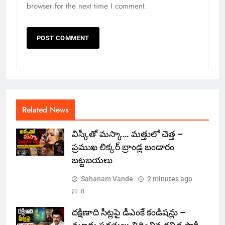
browser for the next time I comment.
Related News
విస్కీతో మస్కా… మత్తులో చెత్త –
ప్రముఖ లిక్కర్ బ్రాండ్ల బండారం
బట్టబయలు
Sahanam Vande
2 minutes ago
0
దక్షిణాది సీట్లపై డీఎంకే కండిషన్లు –