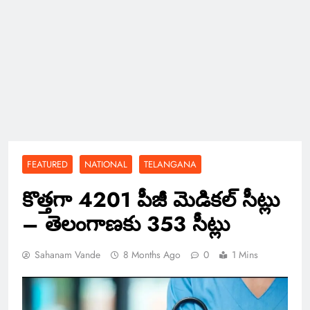
FEATURED
NATIONAL
TELANGANA
కొత్తగా 4201 పీజీ మెడికల్ సీట్లు
– తెలంగాణకు 353 సీట్లు
Sahanam Vande
8 Months Ago
0
1 Mins