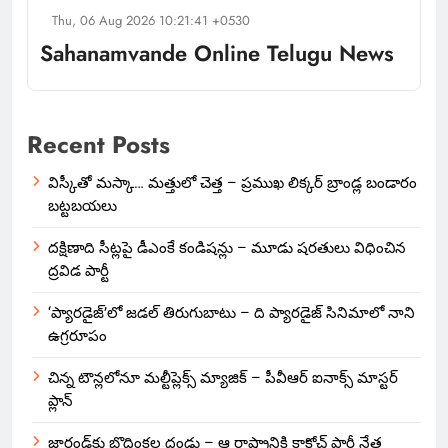
Thu, 06 Aug 2026 10:21:41 +0530
Sahanamvande Online Telugu News
Recent Posts
విస్కీతో మస్కా… మత్తులో చెత్త – ప్రముఖ లిక్కర్ బ్రాండ్ల బండారం
బట్టబయలు
దక్షిణాది సీట్లపై డీఎంకే కండిషన్లు – మూడు షరతులు విధించిన
ద్రవిడ పార్టీ
‘ప్యారడైజ్’లో జడల్ తిరుగుబాటు – ది ప్యారడైజ్ సినిమాలో నాని
ఉగ్రరూపం
చిన్న టౌన్లలోనూ మల్టీప్లెక్స్‌ మ్యాజిక్ – పీవీఆర్ ఐనాక్స్ మాస్టర్
ప్లాన్
జార్ఖండ్‌కు బొద్దింకల దండు – ఆ రాష్ట్రానికి కాక్రోచ్ పార్టీ నేత