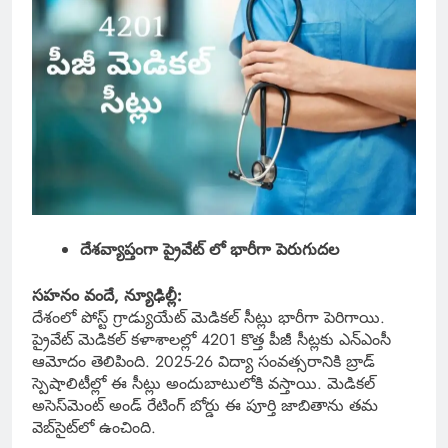
దేశవ్యాప్తంగా ప్రైవేట్ లో భారీగా పెరుగుదల
సహనం వందే, న్యూఢిల్లీ:
దేశంలో పోస్ట్ గ్రాడ్యుయేట్ మెడికల్ సీట్లు భారీగా పెరిగాయి.
ప్రైవేట్ మెడికల్ కళాశాలల్లో 4201 కొత్త పీజీ సీట్లకు ఎన్‌ఎంసీ
ఆమోదం తెలిపింది. 2025-26 విద్యా సంవత్సరానికి బ్రాడ్
స్పెషాలిటీల్లో ఈ సీట్లు అందుబాటులోకి వస్తాయి. మెడికల్
అసెస్‌మెంట్ అండ్ రేటింగ్ బోర్డు ఈ పూర్తి జాబితాను తమ
వెబ్‌సైట్‌లో ఉంచింది.