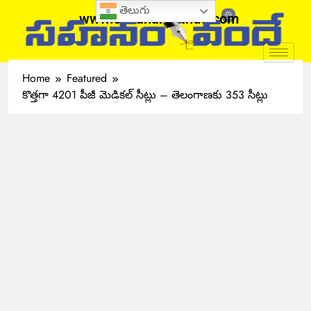
తెలుగు
www.sahanamvande.com
Home
Featured
కొత్తగా 4201 పీజీ మెడికల్ సీట్లు – తెలంగాణకు 353 సీట్లు