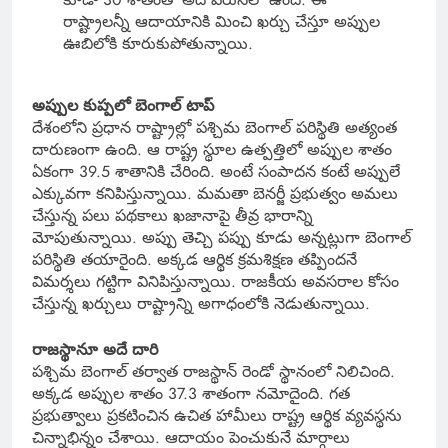
రాష్ట్రాలన్నీ ఆదాయానికి మించి ఖర్చు చేస్తూ అప్పుల
ఊబిలోకి కూరుకుపోతున్నాయి.
అప్పుల కుప్పలో బెంగాల్ టాప్
దేశంలోని ప్రధాన రాష్ట్రాల్లో పశ్చిమ బెంగాల్ పరిస్థితి అత్యంత
దారుణంగా ఉంది. ఆ రాష్ట్ర స్థూల ఉత్పత్తిలో అప్పుల శాతం
ఏకంగా 39.5 శాతానికి చేరింది. అంటే సంపాదన కంటే అప్పులే
ఎక్కువగా కనిపిస్తున్నాయి. మమతా బెనర్జీ ప్రభుత్వం అమలు
చేస్తున్న పలు పథకాలు ఖజానాపై తీవ్ర భారాన్ని
మోపుతున్నాయి. అప్పు తెచ్చి పప్పు కూడు అన్నట్లుగా బెంగాల్
పరిస్థితి తయారైంది. అక్కడ ఆర్థిక క్రమశిక్షణ తప్పిందనే
విమర్శలు గట్టిగా వినిపిస్తున్నాయి. రాజకీయ అవసరాల కోసం
చేస్తున్న ఖర్చులు రాష్ట్రాన్ని అగాధంలోకి నెడుతున్నాయి.
రాజస్థానూ అదే దారి
పశ్చిమ బెంగాల్ తర్వాత రాజస్థాన్ రెండో స్థానంలో నిలిచింది.
అక్కడ అప్పుల శాతం 37.3 శాతంగా నమోదైంది. గత
ప్రభుత్వాలు ప్రకటించిన ఉచిత హామీలు రాష్ట్ర ఆర్థిక వ్యవస్థను
చిన్నాభిన్నం చేశాయి. ఆదాయం పెంచుకునే మార్గాలు