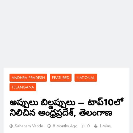
ANDHRA PRADESH
FEATURED
NATIONAL
TELANGANA
అప్పులు బిల్డప్పులు – టాప్10లో
నిలిచిన ఆంధ్రప్రదేశ్, తెలంగాణ
Sahanam Vande
8 Months Ago
0
1 Mins