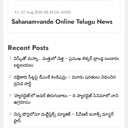
Fri, 07 Aug 2026 08:34:05 +0530
Sahanamvande Online Telugu News
Recent Posts
విస్కీతో మస్కా… మత్తులో చెత్త – ప్రముఖ లిక్కర్ బ్రాండ్ల బండారం
బట్టబయలు
దక్షిణాది సీట్లపై డీఎంకే కండిషన్లు – మూడు షరతులు విధించిన
ద్రవిడ పార్టీ
‘ప్యారడైజ్’లో జడల్ తిరుగుబాటు – ది ప్యారడైజ్ సినిమాలో నాని
ఉగ్రరూపం
చిన్న టౌన్లలోనూ మల్టీప్లెక్స్‌ మ్యాజిక్ – పీవీఆర్ ఐనాక్స్ మాస్టర్
ప్లాన్