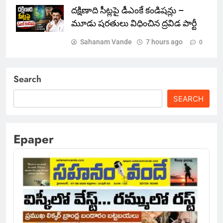
దక్షిణాది సీట్లపై డీఎంకే కండిషన్లు –
మూడు షరతులు విధించిన ద్రవిడ పార్టీ
Sahanam Vande
7 hours ago
0
Search
SEARCH
Epaper