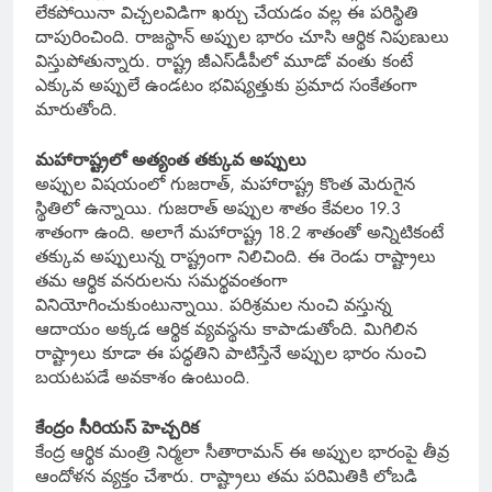
లేకపోయినా విచ్చలవిడిగా ఖర్చు చేయడం వల్ల ఈ పరిస్థితి
దాపురించింది. రాజస్థాన్ అప్పుల భారం చూసి ఆర్థిక నిపుణులు
విస్తుపోతున్నారు. రాష్ట్ర జీఎస్‌డీపీలో మూడో వంతు కంటే
ఎక్కువ అప్పులే ఉండటం భవిష్యత్తుకు ప్రమాద సంకేతంగా
మారుతోంది.
మహారాష్ట్రలో అత్యంత తక్కువ అప్పులు
అప్పుల విషయంలో గుజరాత్, మహారాష్ట్ర కొంత మెరుగైన
స్థితిలో ఉన్నాయి. గుజరాత్ అప్పుల శాతం కేవలం 19.3
శాతంగా ఉంది. అలాగే మహారాష్ట్ర 18.2 శాతంతో అన్నిటికంటే
తక్కువ అప్పులున్న రాష్ట్రంగా నిలిచింది. ఈ రెండు రాష్ట్రాలు
తమ ఆర్థిక వనరులను సమర్థవంతంగా
వినియోగించుకుంటున్నాయి. పరిశ్రమల నుంచి వస్తున్న
ఆదాయం అక్కడ ఆర్థిక వ్యవస్థను కాపాడుతోంది. మిగిలిన
రాష్ట్రాలు కూడా ఈ పద్ధతిని పాటిస్తేనే అప్పుల భారం నుంచి
బయటపడే అవకాశం ఉంటుంది.
కేంద్రం సీరియస్ హెచ్చరిక
కేంద్ర ఆర్థిక మంత్రి నిర్మలా సీతారామన్ ఈ అప్పుల భారంపై తీవ్ర
ఆందోళన వ్యక్తం చేశారు. రాష్ట్రాలు తమ పరిమితికి లోబడి