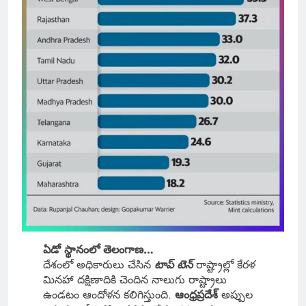
ఏడో స్థానంలో తెలంగాణ…
దేశంలో అధికారులు చేసిన
టాప్ టెన్
రాష్ట్రాల్లో కేరళ
మినహా దక్షిణాదికి చెందిన నాలుగు రాష్ట్రాలు
ఉండటం ఆందోళన కలిగిస్తుంది.
ఆంధ్రప్రదేశ్
అప్పుల