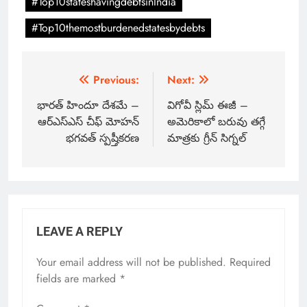
#Top10stateshavingdebtsinIndia
#Top10themostburdenedstatesbydebts
Previous:
Next:
భారత్ హిందూ దేశమే –
విగోవీ స్లిమ్ ఈజీ –
ఆర్ఎస్ఎస్ చీఫ్ మోహన్
అమెరికాలో బరువు తగ్గే
భగవత్ స్పష్తీకరణ
మాత్రకు గ్రీన్ సిగ్నల్
LEAVE A REPLY
Your email address will not be published.
Required
fields are marked
*