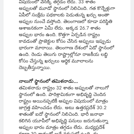
విషయంలో వెనక్కి తగ్గడం లేదు. 33 శాతం
అప్పులతో మూడో స్థానంలో నిలిచింది. గత కొన్నేళ్లుగా
ఏపీలో సంక్షేమ పథకాలకు పెడుతున్న ఖర్చు అంతా
అప్పుల నుంచే వస్తోంది. తెలంగాణలో కూడా పరిస్థితి
ఆశాజనకంగా ఏమీ లేదు. అక్కడ 26.7 శాతం
అప్పుల భారం ఉంది. కొత్తగా ఏర్పడిన రాష్ట్రం
కావడంతో ప్రాజెక్టుల కోసం చేసిన అప్పులు ఇప్పుడు
భారంగా మారాయి. తెలంగాణ దేశంలో ఏడో స్థానంలో
ఉంది. రెండు తెలుగు రాష్ట్రాల్లోనూ రాజకీయ లబ్ధి
కోసం చేస్తున్న ఖర్చులు ఆర్థిక మూలాలను
దెబ్బతీస్తున్నాయి.
నాలుగో స్థానంలో తమిళనాడు…
తమిళనాడు రాష్ట్రం 32 శాతం అప్పులతో నాలుగో
స్థానంలో ఉంది. పారిశ్రామికంగా అభివృద్ధి చెందిన
రాష్ట్రం అయినప్పటికీ అప్పుల విషయంలో మాత్రం
జాగ్రత్త వహించడం లేదు. అటు ఉత్తరప్రదేశ్ 30.2
శాతంతో ఐదో స్థానంలో నిలిచింది. భారీ జనాభా
కలిగిన యూపీలో అభివృద్ధి పనులు జరుగుతున్నా
అప్పుల భారం మాత్రం తగ్గడం లేదు. మధ్యప్రదేశ్
కూడా 30 శాతంతో అదే వరుసలో ఉంది. ఈ