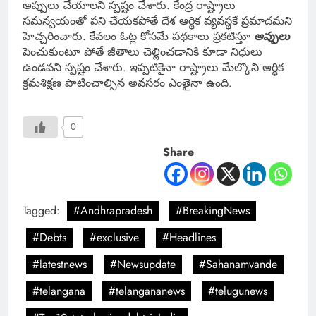
అప్పులు చేయాలని స్పష్టం చేశారు. కేంద్ర రాష్ట్రాలు
సమన్వయంతో పని చేయకపోతే దేశ ఆర్థిక వ్యవస్థకే ప్రమాదమని
హెచ్చరించారు. కేవలం ఓట్ల కోసమే పథకాలు ప్రకటిస్తూ
అప్పులు
పెంచుకుంటూ పోతే జీతాలు చెల్లించడానికి కూడా నిధులు
ఉండవని స్పష్టం చేశారు. ఇప్పటికైనా రాష్ట్రాలు మేల్కొని ఆర్థిక
క్రమశిక్షణ పాటించాల్సిన అవసరం ఎంతైనా ఉంది.
0
Share
Tagged:
#Andhrapradesh
#BreakingNews
#Debts
#exclusive
#Headlines
#latestnews
#Newsupdate
#Sahanamvande
#telangana
#telangananews
#telugunews