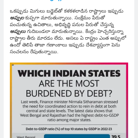
ఒకప్పుడు మిగులు బడ్జెట్‌తో కళకళలాడిన రాష్ట్రాలు ఇప్పుడు
అప్పుల
కుప్పగా మారుతున్నాయి. సంక్షేమం పేరుతో
పంచుతున్న ఉచితాలు, అభివృద్ధి పనుల పేరుతో చేస్తున్న
అప్పులు
గుదిబండలా మారుతున్నాయి. కేంద్రం హెచ్చరిస్తున్నా
రాష్ట్రాల తీరు మారడం లేదు. అసలు ఏ రాష్ట్రం ఎంత అప్పులో
ఉందో తెలిపే తాజా గణాంకాలు ఇప్పుడు దేశవ్యాప్తంగా పెను
సంచలనం రేపుతున్నాయి.