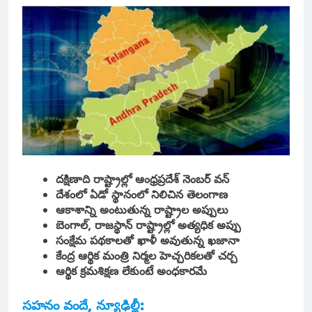
దక్షిణాది రాష్ట్రాల్లో ఆంధ్రప్రదేశ్ నెంబర్ వన్
దేశంలో ఏడో స్థానంలో నిలిచిన తెలంగాణ
ఆకాశాన్ని అంటుతున్న రాష్ట్రాల అప్పులు
బెంగాల్, రాజస్థాన్ రాష్ట్రాల్లో అత్యధిక అప్పు
సంక్షేమ పథకాలతో ఖాళీ అవుతున్న ఖజానా
కేంద్ర ఆర్థిక మంత్రి నిర్మల హెచ్చరికలతో చర్చ
ఆర్థిక క్రమశిక్షణ లేకుంటే అంధకారమే
సహనం వందే, న్యూఢిల్లీ: