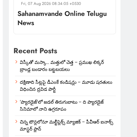
Fri, 07 Aug 2026 08:34:05 +0530
Sahanamvande Online Telugu
News
Recent Posts
విస్కీతో మస్కా… మత్తులో చెత్త – ప్రముఖ లిక్కర్
బ్రాండ్ల బండారం బట్టబయలు
దక్షిణాది సీట్లపై డీఎంకే కండిషన్లు – మూడు షరతులు
విధించిన ద్రవిడ పార్టీ
‘ప్యారడైజ్’లో జడల్ తిరుగుబాటు – ది ప్యారడైజ్
సినిమాలో నాని ఉగ్రరూపం
చిన్న టౌన్లలోనూ మల్టీప్లెక్స్‌ మ్యాజిక్ – పీవీఆర్ ఐనాక్స్
మాస్టర్ ప్లాన్