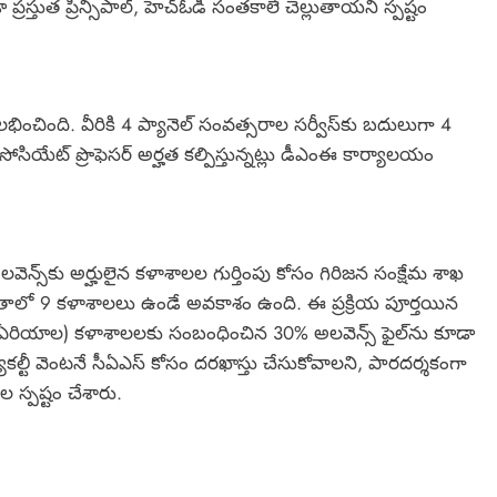
స్తుత ప్రిన్సిపాల్, హెచ్‌ఓడీ సంతకాలే చెల్లుతాయని స్పష్టం
భించింది. వీరికి 4 ప్యానెల్ సంవత్సరాల సర్వీస్‌కు బదులుగా 4
ియేట్ ప్రొఫెసర్ అర్హత కల్పిస్తున్నట్లు డీఎంఈ కార్యాలయం
వెన్స్‌కు అర్హులైన కళాశాలల గుర్తింపు కోసం గిరిజన సంక్షేమ శాఖ
ాలో 9 కళాశాలలు ఉండే అవకాశం ఉంది. ఈ ప్రక్రియ పూర్తయిన
్ ఏరియాల) కళాశాలలకు సంబంధించిన 30% అలవెన్స్ ఫైల్‌ను కూడా
ల్టీ వెంటనే సీఏఎస్ కోసం దరఖాస్తు చేసుకోవాలని, పారదర్శకంగా
 స్పష్టం చేశారు.