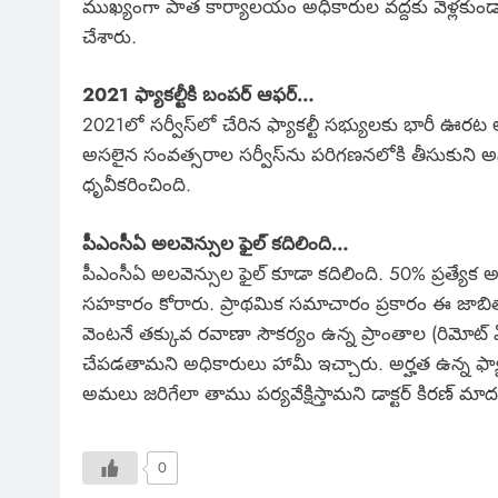
ముఖ్యంగా పాత కార్యాలయం అధికారుల వద్దకు వెళ్లకుండా ప్ర
చేశారు.
2021 ఫ్యాకల్టీకి బంపర్ ఆఫర్…
2021లో సర్వీస్‌లో చేరిన ఫ్యాకల్టీ సభ్యులకు భారీ ఊరట ల
అసలైన సంవత్సరాల సర్వీస్‌ను పరిగణనలోకి తీసుకుని అసోస
ధృవీకరించింది.
పీఎంసీఏ అలవెన్సుల ఫైల్ కదిలింది…
పీఎంసీఏ అలవెన్సుల ఫైల్ కూడా కదిలింది. 50% ప్రత్యేక అల
సహకారం కోరారు. ప్రాథమిక సమాచారం ప్రకారం ఈ జాబిత
వెంటనే తక్కువ రవాణా సౌకర్యం ఉన్న ప్రాంతాల (రిమోట
చేపడతామని అధికారులు హామీ ఇచ్చారు. అర్హత ఉన్న ఫ్యాక
అమలు జరిగేలా తాము పర్యవేక్షిస్తామని డాక్టర్ కిరణ్ మాదల
0