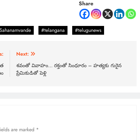
Share
Sahanamvande
#telangana
#telugunews
s:
Next:
వత
శవంతో వివాహం… రక్తంతో సింధూరం – హత్యకు గురైన
ణం
ప్రేమికుడితో పెళ్లి
fields are marked
*