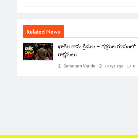
Related News
ఖాకీల కామ క్రీడలు – రక్షకుల రూపంలో
రాక్షసులు
Sahanam Vande
7 days ago
0