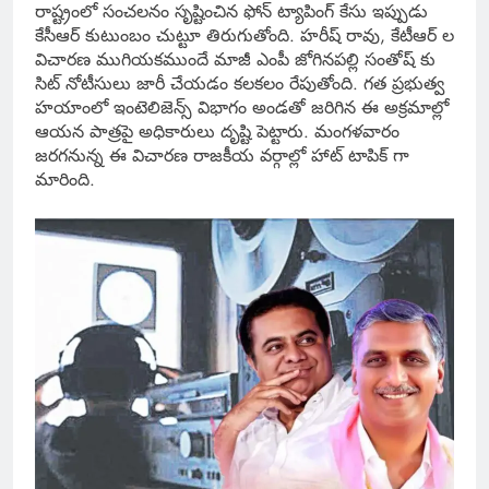
రాష్ట్రంలో సంచలనం సృష్టించిన ఫోన్ ట్యాపింగ్ కేసు ఇప్పుడు
కేసీఆర్ కుటుంబం చుట్టూ తిరుగుతోంది. హరీష్ రావు, కేటీఆర్ ల
విచారణ ముగియకముందే మాజీ ఎంపీ జోగినపల్లి సంతోష్‌ కు
సిట్ నోటీసులు జారీ చేయడం కలకలం రేపుతోంది. గత ప్రభుత్వ
హయాంలో ఇంటెలిజెన్స్ విభాగం అండతో జరిగిన ఈ అక్రమాల్లో
ఆయన పాత్రపై అధికారులు దృష్టి పెట్టారు. మంగళవారం
జరగనున్న ఈ విచారణ రాజకీయ వర్గాల్లో హాట్ టాపిక్ గా
మారింది.