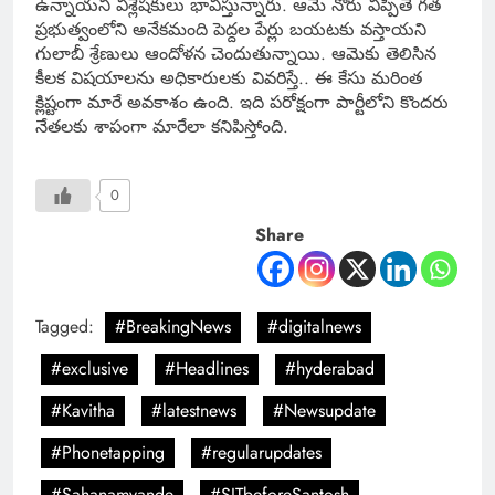
ఉన్నాయని విశ్లేషకులు భావిస్తున్నారు. ఆమె నోరు విప్పితే గత
ప్రభుత్వంలోని అనేకమంది పెద్దల పేర్లు బయటకు వస్తాయని
గులాబీ శ్రేణులు ఆందోళన చెందుతున్నాయి. ఆమెకు తెలిసిన
కీలక విషయాలను అధికారులకు వివరిస్తే.. ఈ కేసు మరింత
క్లిష్టంగా మారే అవకాశం ఉంది. ఇది పరోక్షంగా పార్టీలోని కొందరు
నేతలకు శాపంగా మారేలా కనిపిస్తోంది.
0
Share
Tagged:
#BreakingNews
#digitalnews
#exclusive
#Headlines
#hyderabad
#Kavitha
#latestnews
#Newsupdate
#Phonetapping
#regularupdates
#Sahanamvande
#SITbeforeSantosh