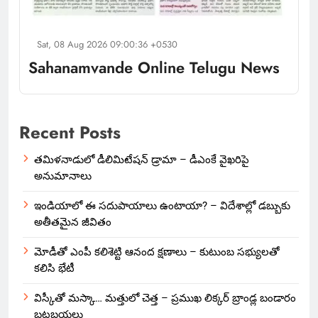
Sat, 08 Aug 2026 09:00:36 +0530
Sahanamvande Online Telugu News
Recent Posts
తమిళనాడులో డీలిమిటేషన్ డ్రామా – డీఎంకే వైఖరిపై
అనుమానాలు
ఇండియాలో‌ ఈ సదుపాయాలు ఉంటాయా? – విదేశాల్లో డబ్బుకు
అతీతమైన జీవితం
మోడీతో ఎంపీ కలిశెట్టి ఆనంద క్షణాలు – కుటుంబ సభ్యులతో
కలిసి భేటీ
విస్కీతో మస్కా… మత్తులో చెత్త – ప్రముఖ లిక్కర్ బ్రాండ్ల బండారం
బట్టబయలు