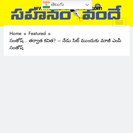
తెలుగు
www.sahanamvande.com
Home
Featured
సంతోష్‌… తర్వాత కవిత? – నేడు సిట్ ముందుకు మాజీ ఎంపీ
సంతోష్‌