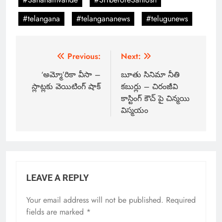
#telangana
#telangananews
#telugunews
Previous:
Next:
‘అమ్మో’రికా వీసా –
బూతు సినిమా నీతి
స్లాట్లకు వెయిటింగ్ షాక్
కబుర్లు – చిరంజీవి
కాస్టింగ్ కౌచ్ పై చిన్మయి
విస్మయం
LEAVE A REPLY
Your email address will not be published.
Required
fields are marked
*