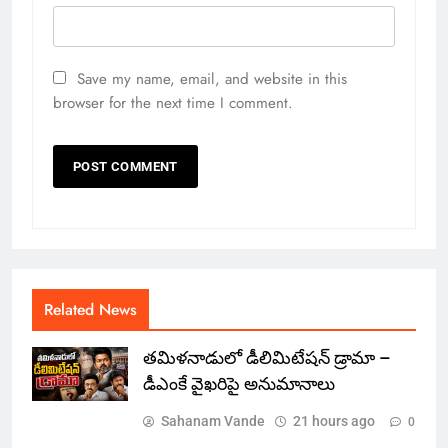
Save my name, email, and website in this
browser for the next time I comment.
Related News
తమిళనాడులో డీలిమిటేషన్ డ్రామా –
డీఎంకే వైఖరిపై అనుమానాలు
Sahanam Vande
21 hours ago
0