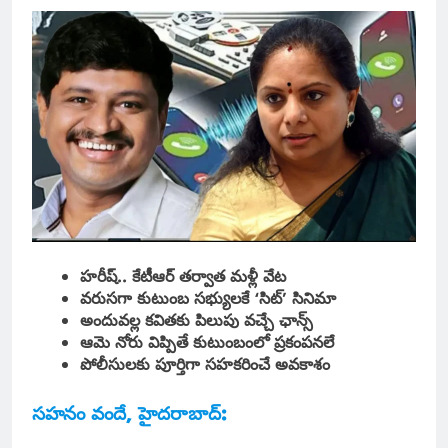
హరీష్.. కేటీఆర్ తర్వాత మళ్లీ వేట
వరుసగా కుటుంబ సభ్యులకే ‘సిట్’ సినిమా
అందువల్ల కవితకు పిలుపు వచ్చే ఛాన్స్
ఆమె నోరు విప్పితే కుటుంబంలో ప్రకంపనలే
పోలీసులకు పూర్తిగా సహకరించే అవకాశం
సహనం వందే, హైదరాబాద్: