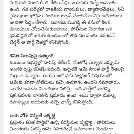
మరికొంత మంది కీలక నేతల పేర్లు బయటకు వచ్చే అవకాశం
ఉంది. గత పదేళ్లలో రాజకీయ నాయకులు, వ్యాపారవేత్తలు, సినీ
ప్రముఖుల ఫోన్లను ఎందుకు ట్యాప్ చేశారనే దానిపై అధికారులు
జాబితా సిద్ధం చేశారు. విచారణ ముగిస్తే ఈ కేసులో కీలక
మలుపులు చోటుచేసుకుంటాయి. పోలీసుల విచారణ ఒక
క్రమపద్ధతిలో జరుగుతుండటంతో తదుపరి వంతు ఎవరిదనే
టెన్షన్ ఆ పార్టీ నేతల్లో కనిపిస్తోంది.
కవిత పిలుపుపై ఉత్కంఠ
కుటుంబ సభ్యుల్లో హరీష్, కేటీఆర్, సంతోష్ తర్వాత ఇప్పుడు
అందరి దృష్టి కవితపై పడింది. ఇప్పటికే ఆమె సొంత పార్టీ నేతలపై
గుర్రుగా ఉన్నారు. ఈ క్రమంలో ఫోన్ ట్యాపింగ్ విషయంలో
ఆమెకు కూడా నోటీసులు వచ్చే అవకాశం ఉందని సమాచారం.
ఒకవేళ ఆమెను విచారణకు పిలిస్తే.. అది పార్టీలో మరిన్ని
ప్రకంపనలకు దారితీసే ప్రమాదం ఉంది. ఆమె ద్వారా మరిన్ని
రహస్యాలు బయటకు వచ్చే ఛాన్స్ కనిపిస్తోంది.
ఆమె నోరు విప్పితే ఇక్కట్లే
ప్రస్తుతం కవిత పార్టీలో ఉన్న పరిస్థితుల దృష్ట్యా.. పోలీసులు
విచారణకు పిలిస్తే ఆమె సహకరించే అవకాశాలు మెండుగా