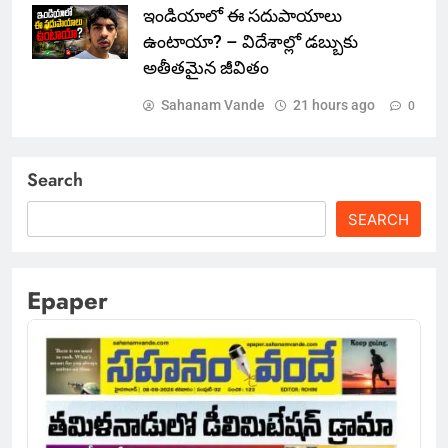
ఇండియాలో‌ ఈ సదుపాయాలు
ఉంటాయా? – విదేశాల్లో డబ్బుకు
అతీతమైన జీవితం
Sahanam Vande
21 hours ago
0
Search
SEARCH
Epaper