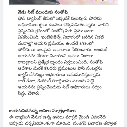
నేడు సిట్ ముందుకు సంతోష్
ఫోన్ ట్యాపింగ్ కేసులో ఇప్పటికే పలువురు పోలీసు
అధికారులు జైలు ఊచలు లెక్కపెడుతున్నారు. వారిని
ప్రశ్నించిన క్రమంలో సంతోష్ పేరు ప్రముఖంగా
వినిపించింది. ఇంటెలిజెన్స్ విభాగంలో జరిగిన చీకటి
దందాల్లో ఆయన ప్రమేయం ఉందనే కోణంలో
పోలీసులు బలమైన ఆధారాలు సేకరించారు. అందుకే
ఆయనను నేరుగా విచారించి అసలు నిజాలు
రాబట్టాలని ప్రత్యేక బృందం నిర్ణయించింది. సంతోష్
ఆదేశాల మేరకే కొందరు ప్రముఖుల ఫోన్ నంబర్లను
ట్యాప్ చేసినట్లు అధికారులు అనుమానిస్తున్నారు.
కాల్ డేటా, డిజిటల్ రికార్డులను ముందు పెట్టి
ఆయనను ప్రశ్నించేందుకు సిట్ అధికారులు సర్వం
సిద్ధం చేశారు.
బయటపడనున్న అసలు సూత్రధారులు
ఈ ట్యాపింగ్ వెనుక ఉన్న అసలు మాస్టర్ మైండ్ ఎవరనేది
ఇప్పుడు చర్చనీయాంశంగా మారింది. సంతోష్ విచారణ తర్వాత