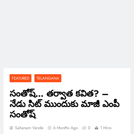
FEATURED
TELANGANA
సంతోష్‌… తర్వాత కవిత? –
నేడు సిట్ ముందుకు మాజీ ఎంపీ
సంతోష్‌
Sahanam Vande
6 Months Ago
0
1 Mins