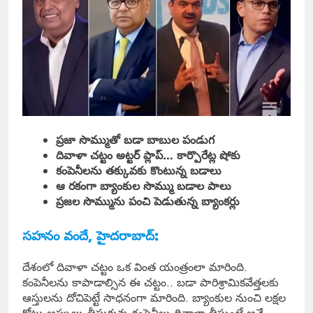
ప్రజా సొమ్ముతో బడా బాబుల పండుగ
దివాళా చట్టం అట్టర్ ప్లాప్… కార్పొరేట్ల షోకు
కంపెనీలను తక్కువకు కొంటున్న బడాలు
ఆ రకంగా బ్యాంకుల సొమ్ము బడాల పాలు
ప్రజల సొమ్మును పంచి పెడుతున్న బ్యాంకర్లు
సహనం వందే, హైదరాబాద్:
దేశంలో దివాళా చట్టం ఒక వింత యంత్రంలా మారింది.
కంపెనీలను కాపాడాల్సిన ఈ చట్టం.. బడా పారిశ్రామికవేత్తలకు
ఆస్తులను దోచిపెట్టే సాధనంగా మారింది. బ్యాంకుల నుంచి లక్షల