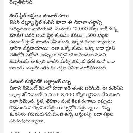
దెబ్బతీస్తోంది.
కలర్ స్టీల్ ఆస్తులు జిందాల్ పాలు
జేఎస్ డబ్ల్యూ స్టీల్ కంపెనీ కూడా ఈ దివాళా చట్టాన్ని
అద్భుతంగా వాడుకుంది. సుమారు 12,000 కోట్లు బాకీ ఉన్న
భూషణ్ పవర్ అండ్ స్టీల్ కంపెనీని కేవలం 1,500 కోట్లకు
జిందాల్ గ్రూప్ సొంతం చేసుకుంది. ఇక్కడ కూడా బ్యాంకులు
భారీగా నష్టపోయాయి. ఇలా ఒక్కో కంపెనీ ఒక్కో బడా గ్రూప్
చేతిలోకి వెళ్తోంది. అప్పులు కట్టని యజమానుల నుంచి
కంపెనీలను లాక్కుని వాటిని మళ్ళీ తక్కువ ధరకే మరో బడా
బాబుకు అప్పగించడం ఈ చట్టం పనిగా మారిపోయింది.
డిజిటల్ కనెక్టివిటీకి అల్ట్రాటెక్ దెబ్బ
బినాని సిమెంట్ కేసులో కూడా ఇదే తంతు జరిగింది. ఈ కంపెనీని
అల్ట్రాటెక్ సిమెంట్ సుమారు 8,000 కోట్లకు కైవసం చేసుకుంది.
ఇలా సిమెంట్, స్టీల్, టెలికాం వంటి కీలక రంగాలు ఇప్పుడు
కొద్దిమంది పారిశ్రామికవేత్తల గుప్పెట్లోకి వెళ్తున్నాయి. చిన్న
కంపెనీలు కనుమరుగవుతుంటే ఉన్న ఆస్తులన్నీ బడా శక్తుల
పరమవుతున్నాయి.