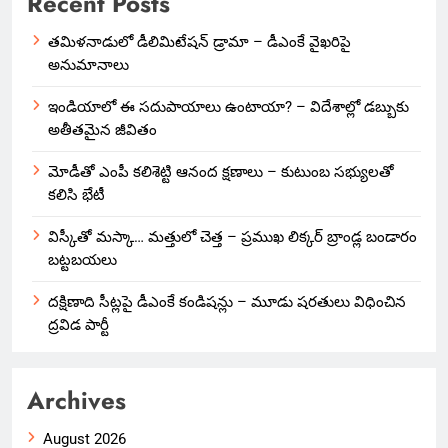
Recent Posts
తమిళనాడులో డీలిమిటేషన్ డ్రామా – డీఎంకే వైఖరిపై
అనుమానాలు
ఇండియాలో‌ ఈ సదుపాయాలు ఉంటాయా? – విదేశాల్లో డబ్బుకు
అతీతమైన జీవితం
మోడీతో ఎంపీ కలిశెట్టి ఆనంద క్షణాలు – కుటుంబ సభ్యులతో
కలిసి భేటీ
విస్కీతో మస్కా… మత్తులో చెత్త – ప్రముఖ లిక్కర్ బ్రాండ్ల బండారం
బట్టబయలు
దక్షిణాది సీట్లపై డీఎంకే కండిషన్లు – మూడు షరతులు విధించిన
ద్రవిడ పార్టీ
Archives
August 2026