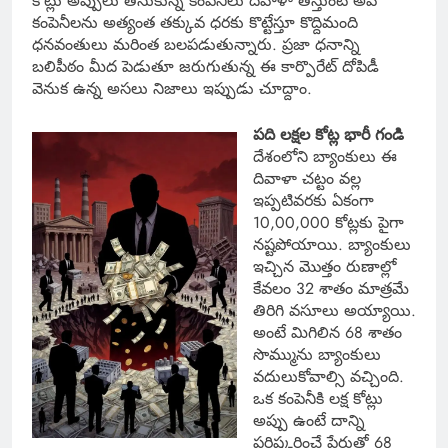
కోట్లు అప్పులు తీసుకున్న కంపెనీలు దివాళా తీస్తుంటే అవే
కంపెనీలను అత్యంత తక్కువ ధరకు కొట్టేస్తూ కొద్దిమంది
ధనవంతులు మరింత బలపడుతున్నారు. ప్రజా ధనాన్ని
బలిపీఠం మీద పెడుతూ జరుగుతున్న ఈ కార్పొరేట్ దోపిడీ
వెనుక ఉన్న అసలు నిజాలు ఇప్పుడు చూద్దాం.
పది లక్షల కోట్ల భారీ గండి
దేశంలోని బ్యాంకులు ఈ
దివాళా చట్టం వల్ల
ఇప్పటివరకు ఏకంగా
10,00,000 కోట్లకు పైగా
నష్టపోయాయి. బ్యాంకులు
ఇచ్చిన మొత్తం రుణాల్లో
కేవలం 32 శాతం మాత్రమే
తిరిగి వసూలు అయ్యాయి.
అంటే మిగిలిన 68 శాతం
సొమ్మును బ్యాంకులు
వదులుకోవాల్సి వచ్చింది.
ఒక కంపెనీకి లక్ష కోట్లు
అప్పు ఉంటే దాన్ని
పరిష్కరించే పేరుతో 68