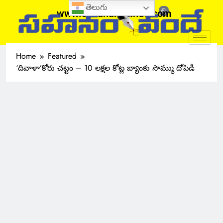
తెలుగు
www.sahanamvande.com
Home
Featured
‘దివాళా’కోరు చట్టం – 10 లక్షల కోట్ల బ్యాంకు సొమ్ము దోపిడీ