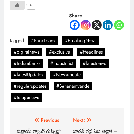
0
Share
Tagged:
#BankLoans
#BreakingNews
#digitalnews
#exclusive
#Headlines
#IndianBanks
#industrilist
#latestnews
#latestUpdates
#Newsupdate
#regularupdates
#Sahanamvande
#telugunews
Previous:
Next:
బిష్ణోయ్ గ్యాంగ్ గుప్పిట్లో
భారత్ గడ్డ ఏఐ అడ్డా! –