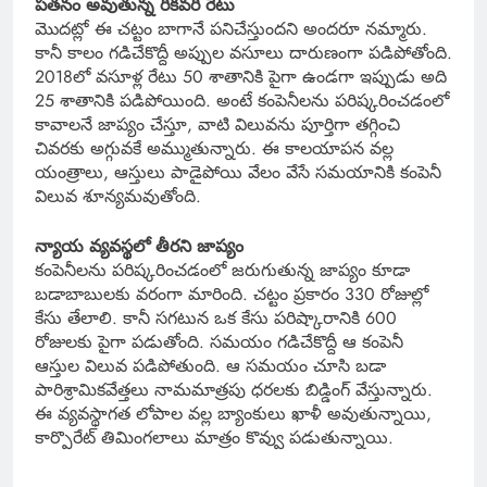
పతనం అవుతున్న రికవరీ రేటు
మొదట్లో ఈ చట్టం బాగానే పనిచేస్తుందని అందరూ నమ్మారు.
కానీ కాలం గడిచేకొద్దీ అప్పుల వసూలు దారుణంగా పడిపోతోంది.
2018లో వసూళ్ల రేటు 50 శాతానికి పైగా ఉండగా ఇప్పుడు అది
25 శాతానికి పడిపోయింది. అంటే కంపెనీలను పరిష్కరించడంలో
కావాలనే జాప్యం చేస్తూ, వాటి విలువను పూర్తిగా తగ్గించి
చివరకు అగ్గువకే అమ్ముతున్నారు. ఈ కాలయాపన వల్ల
యంత్రాలు, ఆస్తులు పాడైపోయి వేలం వేసే సమయానికి కంపెనీ
విలువ శూన్యమవుతోంది.
న్యాయ వ్యవస్థలో తీరని జాప్యం
కంపెనీలను పరిష్కరించడంలో జరుగుతున్న జాప్యం కూడా
బడాబాబులకు వరంగా మారింది. చట్టం ప్రకారం 330 రోజుల్లో
కేసు తేలాలి. కానీ సగటున ఒక కేసు పరిష్కారానికి 600
రోజులకు పైగా పడుతోంది. సమయం గడిచేకొద్దీ ఆ కంపెనీ
ఆస్తుల విలువ పడిపోతుంది. ఆ సమయం చూసి బడా
పారిశ్రామికవేత్తలు నామమాత్రపు ధరలకు బిడ్డింగ్ వేస్తున్నారు.
ఈ వ్యవస్థాగత లోపాల వల్ల బ్యాంకులు ఖాళీ అవుతున్నాయి,
కార్పొరేట్ తిమింగలాలు మాత్రం కొవ్వు పడుతున్నాయి.