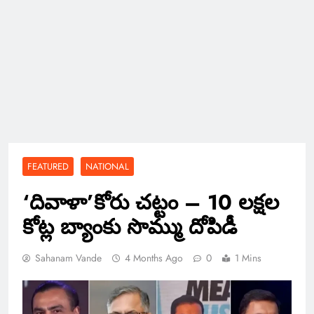
FEATURED
NATIONAL
‘దివాళా’కోరు చట్టం – 10 లక్షల
కోట్ల బ్యాంకు సొమ్ము దోపిడీ
Sahanam Vande
4 Months Ago
0
1 Mins