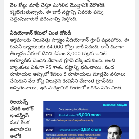
వేల కోట్లు మాఫీ చేస్తూ మిగిలిన మొత్తానికే వేరొకరికి
కట్టబెడుతున్నారు. ఈ భారీ నష్టాన్ని చివరకు పన్ను
చెల్లింపుదారులే భరించాల్సి వస్తోంది.
వీడియోకాన్ కేసులో వింత దోపిడీ
అక్రమాలకు నిలువెత్తు సాక్ష్యం వీడియోకాన్ గ్రూప్ వ్యవహారం. ఈ
కంపెనీ బ్యాంకులకు 64,000 కోట్లు బాకీ పడింది. కానీ దివాళా
తీర్మానం పేరుతో దీనిని కేవలం 3,000 కోట్లకు అనిల్
అగర్వాల్‌కు చెందిన వేదాంత గ్రూప్ దక్కించుకుంది. అంటే
బ్యాంకులు ఏకంగా 95 శాతం నష్టాన్ని భరించాయి. వంద
రూపాయల అప్పులో కేవలం 5 రూపాయలు మాత్రమే వసూలు
చేసుకుని వేల కోట్ల విలువైన కంపెనీని వేదాంత గ్రూప్‌నకు
అప్పగించాయి. ఇది పారిశ్రామిక రంగంలో జరిగిన పెను వింత.
రిలయన్స్
చేతికి అలోక్
ఇండస్ట్రీస్
మరో కీలక
ఉదాహరణ
అలోక్