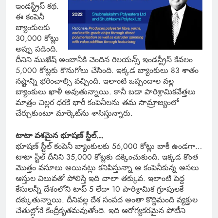
ఇండస్ట్రీస్ కథ.
ఈ కంపెనీ
బ్యాంకులకు
30,000 కోట్లు
అప్పు పడింది.
దీనిని ముఖేష్ అంబానీకి చెందిన రిలయన్స్ ఇండస్ట్రీస్ కేవలం
5,000 కోట్లకు కొనుగోలు చేసింది. ఇక్కడ బ్యాంకులు 83 శాతం
నష్టాన్ని భరించాల్సి వచ్చింది. ఇలాంటి ఒప్పందాల వల్ల
బ్యాంకులు ఖాళీ అవుతున్నాయి. కానీ బడా పారిశ్రామికవేత్తలు
మాత్రం చిల్లర ధరకే భారీ కంపెనీలను తమ సామ్రాజ్యంలో
చేర్చుకుంటూ మార్కెట్‌ను శాసిస్తున్నారు.
టాటా వశమైన భూషణ్ స్టీల్…
భూషణ్ స్టీల్ కంపెనీ బ్యాంకులకు 56,000 కోట్లు బాకీ ఉండగా…
టాటా స్టీల్ దీనిని 35,000 కోట్లకు దక్కించుకుంది. ఇక్కడ కొంత
మొత్తం వసూలు అయినట్లు కనిపిస్తున్నా ఆ కంపెనీకున్న అసలు
ఆస్తుల విలువతో పోలిస్తే ఇది చాలా తక్కువ. ఇలాంటి పెద్ద
కేసులన్నీ దేశంలోని టాప్ 5 లేదా 10 పారిశ్రామిక గ్రూపులకే
దక్కుతున్నాయి. దీనివల్ల దేశ సంపద అంతా కొద్దిమంది వ్యక్తుల
చేతుల్లోనే కేంద్రీకృతమవుతోంది. ఇది ఆరోగ్యకరమైన పోటీని