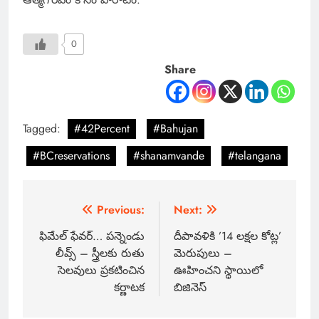
0
Share
Tagged:
#42Percent
#Bahujan
#BCreservations
#shanamvande
#telangana
Previous:
Next:
ఫిమేల్ ఫేవర్… పన్నెండు
దీపావళికి ’14 లక్షల కోట్ల’
లీవ్స్ – స్త్రీలకు రుతు
మెరుపులు –
సెలవులు ప్రకటించిన
ఊహించని స్థాయిలో
కర్ణాటక
బిజినెస్