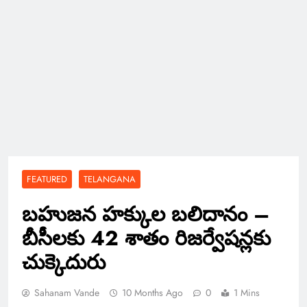
FEATURED
TELANGANA
బహుజన హక్కుల బలిదానం –
బీసీలకు 42 శాతం రిజర్వేషన్లకు
చుక్కెదురు
Sahanam Vande
10 Months Ago
0
1 Mins