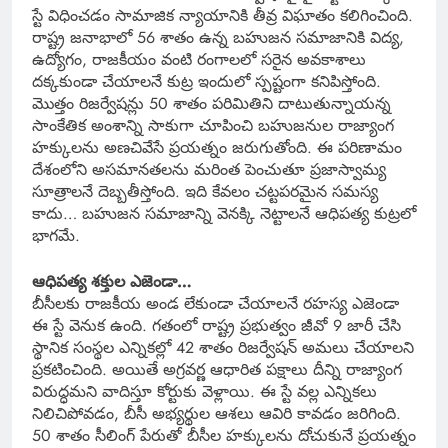
స్టే విధించడం సామాజిక న్యాయానికి తీవ్ర విఘాతం కలిగించింది.
రాష్ట్ర జనాభాలో 56 శాతం ఉన్న బహుజన సమాజానికి విద్య,
ఉద్యోగం, రాజకీయం వంటి రంగాలలో సరైన అవకాశాలు
దక్కకుండా చేయాలనే కుట్ర ఇందులో స్పష్టంగా కనిపిస్తోంది.
మొత్తం రిజర్వేషన్లు 50 శాతం పరిమితిని దాటుతున్నాయన్న
సాంకేతిక అంశాన్ని సాకుగా చూపించి బహుజనుల రాజ్యాంగ
హక్కులను అణచివేసే ప్రయత్నం జరుగుతోంది. ఈ పరిణామం
దేశంలోని అసమానతలను మరింత పెంచుతూ ప్రజాస్వామ్య
సూత్రాలనే దెబ్బతీస్తోంది. ఇది కేవలం చట్టపరమైన సమస్య
కాదు… బహుజన సమాజాన్ని వెనక్కి నెట్టాలనే ఆధిపత్య కుట్రలో
భాగమే.
ఆధిపత్య శక్తుల ఎజెండా…
బీసీలకు రాజకీయ అండ లేకుండా చేయాలనే రహస్య ఎజెండా
ఈ స్టే వెనుక ఉంది. గతంలో రాష్ట్ర ప్రభుత్వం జీవో 9 జారీ చేసి
స్థానిక సంస్థల ఎన్నికల్లో 42 శాతం రిజర్వేషన్ అమలు చేయాలని
ప్రకటించింది. అయితే అగ్రవర్ణ ఆధారిత పక్షాలు దీన్ని రాజ్యాంగ
విరుద్ధమని వాదిస్తూ కోర్టుకు వెళ్లాయి. ఈ స్టే వల్ల ఎన్నికలు
నిలిచిపోవడం, బీసీ అభ్యర్థుల ఆశలు ఆవిరి కావడం జరిగింది.
50 శాతం సీలింగ్‌ పేరుతో బీసీల హక్కులను దోచుకునే ప్రయత్నం