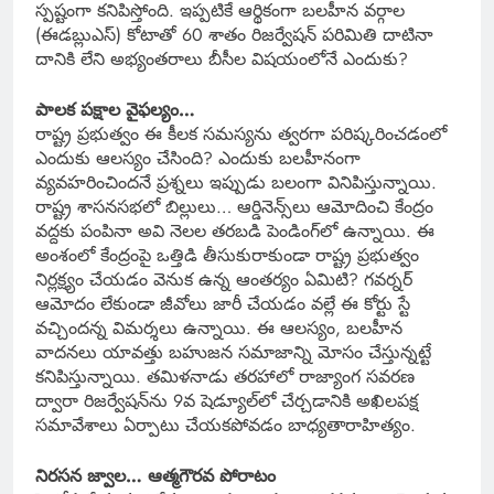
స్పష్టంగా కనిపిస్తోంది. ఇప్పటికే ఆర్థికంగా బలహీన వర్గాల
(ఈడబ్లుఎస్) కోటాతో 60 శాతం రిజర్వేషన్‌ పరిమితి దాటినా
దానికి లేని అభ్యంతరాలు బీసీల విషయంలోనే ఎందుకు?
పాలక పక్షాల వైఫల్యం…
రాష్ట్ర ప్రభుత్వం ఈ కీలక సమస్యను త్వరగా పరిష్కరించడంలో
ఎందుకు ఆలస్యం చేసింది? ఎందుకు బలహీనంగా
వ్యవహరించిందనే ప్రశ్నలు ఇప్పుడు బలంగా వినిపిస్తున్నాయి.
రాష్ట్ర శాసనసభలో బిల్లులు… ఆర్డినెన్స్‌లు ఆమోదించి కేంద్రం
వద్దకు పంపినా అవి నెలల తరబడి పెండింగ్‌లో ఉన్నాయి. ఈ
అంశంలో కేంద్రంపై ఒత్తిడి తీసుకురాకుండా రాష్ట్ర ప్రభుత్వం
నిర్లక్ష్యం చేయడం వెనుక ఉన్న ఆంతర్యం ఏమిటి? గవర్నర్
ఆమోదం లేకుండా జీవోలు జారీ చేయడం వల్లే ఈ కోర్టు స్టే
వచ్చిందన్న విమర్శలు ఉన్నాయి. ఈ ఆలస్యం, బలహీన
వాదనలు యావత్తు బహుజన సమాజాన్ని మోసం చేస్తున్నట్టే
కనిపిస్తున్నాయి. తమిళనాడు తరహాలో రాజ్యాంగ సవరణ
ద్వారా రిజర్వేషన్‌ను 9వ షెడ్యూల్‌లో చేర్చడానికి అఖిలపక్ష
సమావేశాలు ఏర్పాటు చేయకపోవడం బాధ్యతారాహిత్యం.
నిరసన జ్వాల… ఆత్మగౌరవ పోరాటం