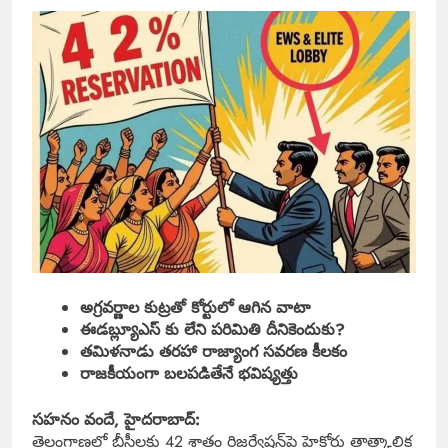
అగ్రవర్ణాల కుట్రతో కోర్టులో ఆగిన వాటా
ఈడబ్ల్యూఎస్ కు లేని పరిమితి దీనికెందుకు?
తమిళనాడు తరహా రాజ్యాంగ సవరణ కీలకం
రాజకీయంగా బలపడితేనే భవిష్యత్తు
సహనం వందే, హైదరాబాద్:
తెలంగాణలో బీసీలకు 42 శాతం రిజర్వేషన్‌పై హైకోర్టు తాత్కాలిక