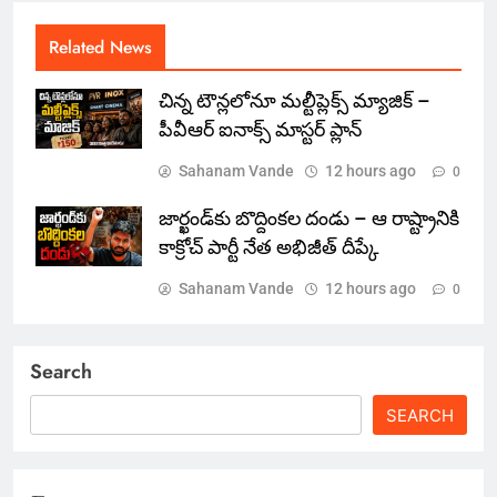
Related News
చిన్న టౌన్లలోనూ మల్టీప్లెక్స్‌ మ్యాజిక్ –
పీవీఆర్ ఐనాక్స్ మాస్టర్ ప్లాన్
Sahanam Vande
12 hours ago
0
జార్ఖండ్‌కు బొద్దింకల దండు – ఆ రాష్ట్రానికి
కాక్రోచ్ పార్టీ నేత అభిజీత్ దీప్కే
Sahanam Vande
12 hours ago
0
Search
SEARCH