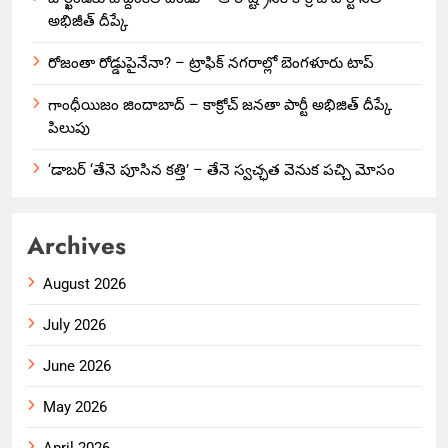
అభిజీత్ దీప్కే
రోజంతా రోడ్డుపైనేనా? – ట్రాఫిక్ నగరాల్లో బెంగళూరు టాప్
గాంధీయిజం జిందాబాద్ – కాక్రోచ్ జనతా పార్టీ అభిజిత్ దీప్కే
పిలుపు
‘డాబర్ ‘తేనె పూసిన కత్తి’ – తేనె స్వచ్ఛత వెనుక పచ్చి మోసం
Archives
August 2026
July 2026
June 2026
May 2026
April 2026