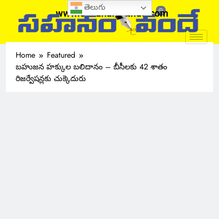
తెలుగు
www.sahanamvande.com
Home
Featured
బహుజన హక్కుల బలిదానం – బీసీలకు 42 శాతం
రిజర్వేషన్లకు చుక్కెదురు