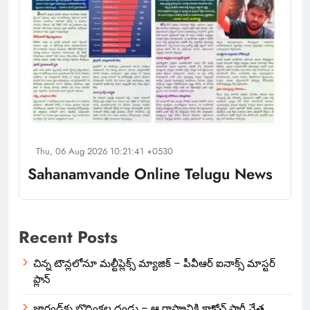
Thu, 06 Aug 2026 10:21:41 +0530
Sahanamvande Online Telugu News
Recent Posts
చిన్న టౌన్లలోనూ మల్టీప్లెక్స్‌ మ్యాజిక్ – పీవీఆర్ ఐనాక్స్ మాస్టర్
ప్లాన్
జార్ఖండ్‌కు బొద్దింకల దండు – ఆ రాష్ట్రానికి కాక్రోచ్ పార్టీ నేత