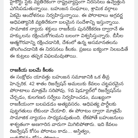
హైకోర్టు స్టేకు వ్యతిరేకంగా రాష్ట్రవ్యాప్తంగా నిరసనలు ఉవ్వెత్తున
ఎగిసిపడుతున్నాయి. బహుజన సంఘాలు, శ్రామిక వర్గాలు
ఏకమై ఆందోళనలు నిర్వహిస్తున్నాయి. ఈ పోరాటాలు అగ్రవర్ణ
ఆధిపత్యానికి వ్యతిరేకంగా బలమైన సందేశాన్ని ఇస్తున్నాయి.
సామాజిక న్యాయ శక్తులు రాజకీయ పునరేకీకరణ ద్వారానే ఈ
హక్కులను రక్షించుకోగలమని బలంగా విశ్వసిస్తున్నారు. బీసీల
ఆత్మగౌరవాన్ని రక్షించడానికి, దేశంలో ఉన్న అసమానతలను
తొలగించడానికి ఈ నిరసనలు కీలకం. ప్రజలు ఐక్యంగా నిలబడితే
ఈ కుట్రలు తప్పక విఫలమవుతాయి.
రాజకీయ బలమే కీలకం
ఈ సంక్షోభం యావత్తు బహుజన సమాజానికి ఒక తీవ్ర
హెచ్చరిక. 42 శాతం రిజర్వేషన్‌ అమలుకు కేవలం చట్టపరమైన
పోరాటాలు మాత్రమే సరిపోవు. 9వ షెడ్యూల్‌లో రిజర్వేషన్‌ను
చేర్చడం, కులగణన సర్వేలు నిర్వహించడం, ముఖ్యంగా
రాజకీయంగా బలపడడం అత్యవసరం. ఆధిపత్య పార్టీలకు
పుట్టగతులు లేకుండా చేయాలి. ఈ పోరాటం ద్వారా మాత్రమే
సామాజిక న్యాయం సాధ్యమవుతుంది. లేకపోతే బహుజనులు
శాశ్వతంగా అణగారిన వారుగా మిగిలిపోతారు. ఇది కేవలం
రిజర్వేషన్ కోసం పోరాటం కాదు… అస్తిత్వం,
ఆత్మగౌరవం కోసం పోరాటం.