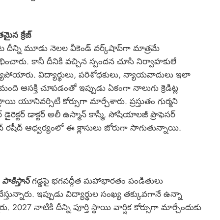
మైన క్రేజ్
దీన్ని మూడు నెలల వీకెండ్ వర్క్‌షాప్‌గా మాత్రమే
ంభించారు. కానీ దీనికి వచ్చిన స్పందన చూసి నిర్వాహకులే
్యపోయారు. విద్యార్థులు, పరిశోధకులు, న్యాయవాదులు ఇలా
ంది ఆసక్తి చూపడంతో ఇప్పుడు ఏకంగా నాలుగు క్రెడిట్ల
స్థాయి యూనివర్సిటీ కోర్సుగా మార్చేశారు. ప్రస్తుతం గుర్మని
 డైరెక్టర్ డాక్టర్ అలీ ఉస్మాన్ కాస్మీ, సోషియాలజీ ప్రొఫెసర్
్ రషీద్ ఆధ్వర్యంలో ఈ క్లాసులు జోరుగా సాగుతున్నాయి.
ో
పాకిస్తాన్
గడ్డపై భగవద్గీత మహాభారతం పండితులు
్తున్నారు. ఇప్పుడు విద్యార్థుల సంఖ్య తక్కువగానే ఉన్నా
2027 నాటికి దీన్ని పూర్తి స్థాయి వార్షిక కోర్సుగా మార్చేందుకు