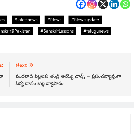
es
#latestnews
#News
#Newsupdate
nskrit@Pakistan
#SanskritLessons
#telugunews
s:
Next:
టా
వందలాది పిల్లలకు తండ్రి అయ్యే ఛాన్స్ – ప్రపంచవ్యాప్తంగా
వీర్య దానం కోట్ల వ్యాపారం