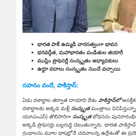
భారత పాక్ ఉమ్మడి వారసత్వంగా భావన
భగవద్గీత, మహాభారతం పండితుల తయారీ
ముస్లిం ప్రొఫెసర్లే సంస్కృతం అధ్యాపకులు
ఉర్దూ పదాలు సంస్కృతం నుంచే వచ్చాయి
సహనం వందే, పాకిస్తాన్:
ఏడు దశాబ్దాల తర్వాత దాయాది దేశం
పాకిస్తాన్‌లో
ఆసక్తి
దశాబ్దాలకు అక్కడ మళ్లీ
సంస్కృత
మంత్రాలు వినిపిస్తున్
యూఎంఎస్) తొలిసారిగా
సంస్కృత
బోధనను పునరారంభించ
అక్కడి ప్రొఫెసర్లు బల్లగుద్ది చెబుతున్నారు. భారత
పాకిస్తాన్
గ్రంథాలను మూల భాషల్లోనే చదవాలన్న ఉద్దేశంతో ఈ ప్రయ