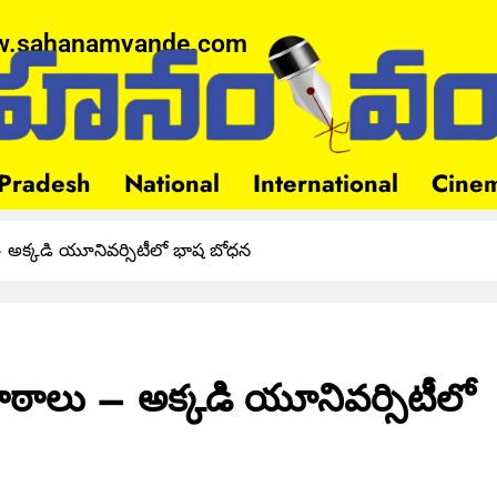
.sahanamvande.com
Pradesh
National
International
Cine
 – అక్కడి యూనివర్సిటీలో భాష బోధన
పాఠాలు – అక్కడి యూనివర్సిటీలో