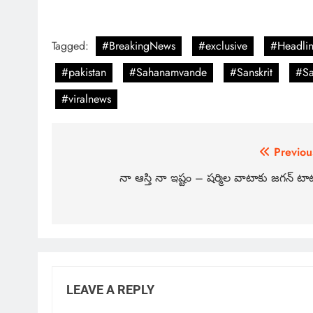
Tagged:
#BreakingNews
#exclusive
#Headlin
#pakistan
#Sahanamvande
#Sanskrit
#Sa
#viralnews
Previou
నా ఆస్తి నా ఇష్టం – షర్మిల వాటాకు జగన్ టా
LEAVE A REPLY