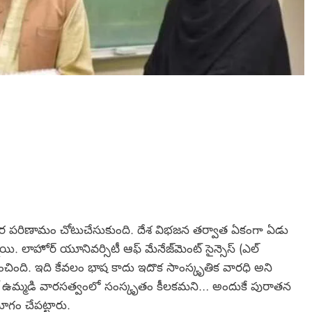
కర పరిణామం చోటుచేసుకుంది. దేశ విభజన తర్వాత ఏకంగా ఏడు
నాయి. లాహోర్ యూనివర్సిటీ ఆఫ్ మేనేజ్‌మెంట్ సైన్సెస్ (ఎల్
ింది. ఇది కేవలం భాష కాదు ఇదొక సాంస్కృతిక వారధి అని
ఉమ్మడి వారసత్వంలో సంస్కృతం కీలకమని… అందుకే పురాతన
ోగం చేపట్టారు.