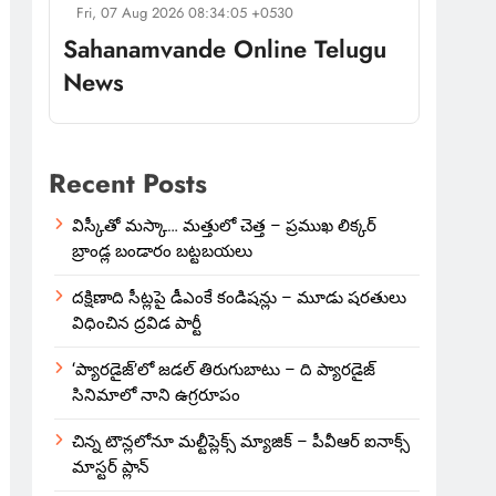
Fri, 07 Aug 2026 08:34:05 +0530
Sahanamvande Online Telugu
News
Recent Posts
విస్కీతో మస్కా… మత్తులో చెత్త – ప్రముఖ లిక్కర్
బ్రాండ్ల బండారం బట్టబయలు
దక్షిణాది సీట్లపై డీఎంకే కండిషన్లు – మూడు షరతులు
విధించిన ద్రవిడ పార్టీ
‘ప్యారడైజ్’లో జడల్ తిరుగుబాటు – ది ప్యారడైజ్
సినిమాలో నాని ఉగ్రరూపం
చిన్న టౌన్లలోనూ మల్టీప్లెక్స్‌ మ్యాజిక్ – పీవీఆర్ ఐనాక్స్
మాస్టర్ ప్లాన్