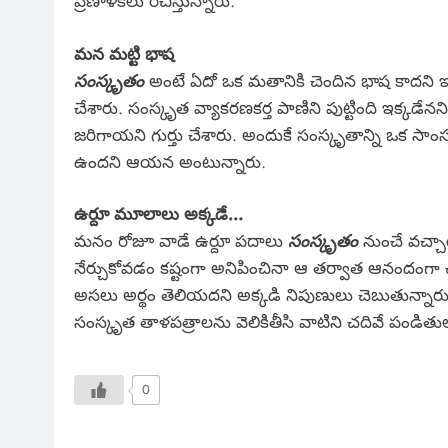
ప్రణాళికలు రచిస్తున్నారు.
మన మట్టి భాష
సంస్కృతం
అంటే ఏదో ఒక మతానికి చెందిన భాష కాదని ఇది 
చేశారు. సంస్కృత వ్యాకరణకర్త పాణిని పుట్టింది ఇక్కడ
జరిగాయని గుర్తు చేశారు. అందుకే సంస్కృతాన్ని ఒక సాం
ఉందని ఆయన అంటున్నారు.
ఉర్దూ మూలాలు అక్కడే…
మనం రోజూ వాడే ఉర్దూ పదాలు
సంస్కృతం
నుంచే వచ్చా
నేర్చుకోవడం కష్టంగా అనిపించినా ఆ తర్వాత ఆనందంగా
అసలు అర్థం తెలియదని అక్కడి నిపుణులు చెబుతున్నారు.
సంస్కృత తాళపత్రాలను వెలికితీసి వాటిని చదివే పండి
0