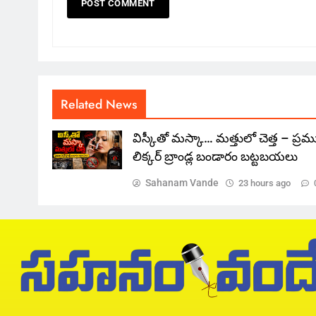
Related News
విస్కీతో మస్కా… మత్తులో చెత్త – ప్ర
లిక్కర్ బ్రాండ్ల బండారం బట్టబయలు
Sahanam Vande
23 hours ago