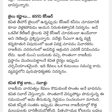
భావిస్తున్నారు.
జైలు కష్టాలు… కరగని కేసీఆర్
కవిత తీహార్ జైలులో ఉన్నప్పుడు కేసీఆర్ కనీసం చూడటానికి
కూడా వెళ్లకపోవడం ఆయన నిరంకుశత్వానికి నిదర్శనం. అదే
ఒకవేళ కేటీఆర్ జైలుకు వెళ్తే కేసీఆర్ చూడకుండా ఉండేవారా
అని నెటిజన్లు ప్రశ్నిస్తున్నారు. పదేళ్లు సీఎంగా ఉన్న వ్యక్తి
కన్నకూతురి విషయంలో ఇంత వివక్ష చూపడం విచారకరం.
రాజకీయ చదరంగంలో ఆడబిడ్డ ఆక్రందన ఎవరికీ వినిపించడం
లేదు. ఇంటి నుంచి బయటకు వచ్చి సొంతంగా రాజకీయ
ప్రస్థానం మొదలుపెట్టాలనే కవిత ధైర్యం ఇప్పుడు
చర్చనీయాంశమైంది. ఇది కేవలం ఒక కుటుంబం సమస్య కాదు.
వ్యవస్థలోని పురుషాధిక్యతకు నిదర్శనం.
కవిత కొత్త బాట… సవాళ్లు
రాజకీయ వారసత్వం కేవలం కొడుకులకే సొంతం అనే భావనను
కవిత సవాల్ చేస్తున్నారు. సొంతవారే వెన్నుపోట్లు పొడుస్తున్న ఈ
సమయంలో ఆమె తీసుకున్న నిర్ణయం సంచలనంగా మారింది.
కవిత కన్నీటి సంతకం ఇప్పుడు తెలంగాణ రాజకీయాల్లో కొత్త
మలుపులకు దారితీయబోతోంది. పితృస్వామ్య కోటలను బద్ధలు