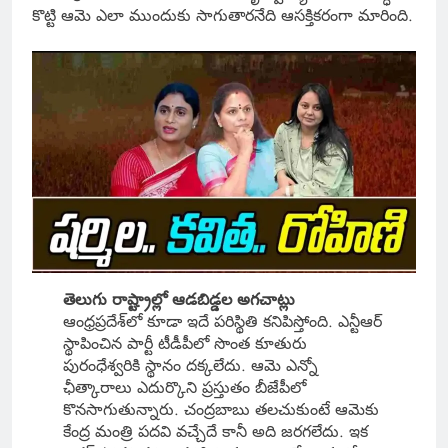
కొట్టి ఆమె ఎలా ముందుకు సాగుతారనేది ఆసక్తికరంగా మారింది.
తెలుగు రాష్ట్రాల్లో ఆడబిడ్డల అగచాట్లు
ఆంధ్రప్రదేశ్‌లో కూడా ఇదే పరిస్థితి కనిపిస్తోంది. ఎన్టీఆర్
స్థాపించిన పార్టీ టీడీపీలో సొంత కూతురు
పురంధేశ్వరికి స్థానం దక్కలేదు. ఆమె ఎన్నో
ఛీత్కారాలు ఎదుర్కొని ప్రస్తుతం బీజేపీలో
కొనసాగుతున్నారు. చంద్రబాబు తలచుకుంటే ఆమెకు
కేంద్ర మంత్రి పదవి వచ్చేదే కానీ అది జరగలేదు. ఇక