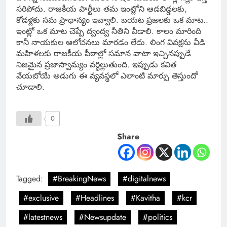
సరిపోదు. రాజకీయ పార్టీలు తమ ఇంట్లోని ఆడబిడ్డలకు,
కోడళ్లకు సమ ప్రాధాన్యం ఇవ్వాలి. బయట ప్రజలకు ఒక మాట..
ఇంట్లో ఒక మాట చెప్పే ద్వంద్వ నీతిని వీడాలి. కాలం మారింది
కానీ నాయకుల ఆలోచనలు మారడం లేదు. లింగ వివక్షను వీడి
మహిళలకు రాజకీయ పీఠాల్లో సమాన వాటా ఇచ్చినప్పుడే
నిజమైన ప్రజాస్వామ్యం వర్ధిల్లుతుంది. ఇప్పుడు కవిత
వేయబోయే అడుగు ఈ వ్యవస్థలో ఎలాంటి మార్పు తెస్తుందో
చూడాలి.
0
Share
Tagged:
#BreakingNews
#digitalnews
#exclusive
#Headlines
#Kavitha
#kcr
#latestnews
#Newsupdate
#politics