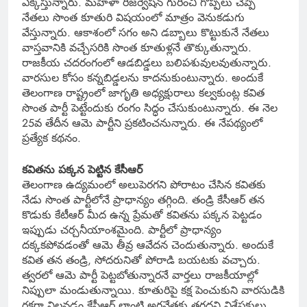
ఎక్కిస్తున్నారు. మహిళా రిజర్వేషన్ గురించి గొప్పలు చెప్పే
నేతలు సొంత కూతురి విషయంలో మాత్రం వెనుకడుగు
వేస్తున్నారు. ఆకాశంలో సగం అని డబ్బాలు కొట్టుకునే నేతలు
వాస్తవానికి వచ్చేసరికి సొంత కూతుళ్లనే తొక్కుతున్నారు.
రాజకీయ చదరంగంలో ఆడబిడ్డలు బలిపశువులవుతున్నారు.
వారసుల కోసం కన్నబిడ్డలను కాదనుకుంటున్నారు. అందుకే
తెలంగాణ రాష్ట్రంలో జాగృతి అధ్యక్షురాలు కల్వకుంట్ల కవిత
సొంత పార్టీ పెట్టేందుకు రంగం సిద్ధం చేసుకుంటున్నారు. ఈ నెల
25వ తేదీన ఆమె పార్టీని ప్రకటించనున్నారు. ఈ నేపథ్యంలో
ప్రత్యేక కథనం.
కవితను పక్కన పెట్టిన కేసీఆర్
తెలంగాణ ఉద్యమంలో అలుపెరగని పోరాటం చేసిన కవితకు
నేడు సొంత పార్టీలోనే ప్రాధాన్యం తగ్గింది. తండ్రి కేసీఆర్ తన
కొడుకు కేటీఆర్ మీద ఉన్న ప్రేమతో కవితను పక్కన పెట్టడం
ఇప్పుడు చర్చనీయాంశమైంది. పార్టీలో ప్రాధాన్యం
దక్కకపోవడంతో ఆమె తీవ్ర ఆవేదన చెందుతున్నారు. అందుకే
కవిత తన తండ్రి, సోదరునితో పోరాడి బయటకు వచ్చారు.
త్వరలో ఆమె పార్టీ పెట్టబోతున్నారనే వార్తలు రాజకీయాల్లో
నిప్పులా మండుతున్నాయి. కూతురిపై కక్ష పెంచుకుని వారసుడికి
రక్షగా నిలవడం కేసీఆర్ లాంటి అగ్రనేతకు తగదని విశ్లేషకులు