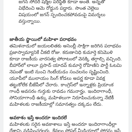
జగన్ సోదరి షర్మిల పరిస్థితి కూడా అంతే. అన్నతో
విభేదించి ఆమె రోడ్డున పడ్డారు. సొంత చెల్లెలు
విషయంలో జగన్ స్పందించకపోవడంపై విమర్శలు
వస్తున్నాయి.
జాతీయ స్థాయిలో మహిళా పరాభవం
తమిళనాడులో జయలలితకు అసెంబ్లీ సాక్షిగా జరిగిన పరాభవం
ప్రజాస్వామ్యానికే చీకటి రోజు. కరుణానిధి కుమార్తె కనిమొళి
కూడా రాజకీయ వారసత్వ పోరాటంలో వెనక్కి తగ్గాల్సి వచ్చింది.
బీహార్‌లో లాలూ ప్రసాద్ యాదవ్ కుమార్తె రోహిణిని పార్టీ ఓటమి
నెపంతో ఇంటి నుంచి గెంటేయడం సంచలనం సృష్టించింది.
యూపీలో ములాయం సింగ్ కోడలు అపర్ణ కూడా వివక్ష
తట్టుకోలేక బీజేపీలో చేరారు. కాంగ్రెస్‌లో ఇన్నాళ్లకు ప్రియాంక
గాంధీ అవసరం గుర్తుకు రావడం గమనార్హం. ఇందిరాగాంధీ,
సోనియాగాంధీ ఉక్కు మహిళలుగా నిరూపించుకున్నా నేటికీ
మహిళలకు రాజకీయాల్లో సమానత్వం దక్కడం లేదు.
అవకాశం ఇస్తే అందరూ ఇందిరలే
మహిళలకు సరైన అవకాశాలు ఇస్తే అందరూ ఇందిరాగాంధీల్లా
దేశాన్ని నడిపించగలరు. కేవలం సోషల్ మీడియాలో స్లోగన్లు ఇస్తే