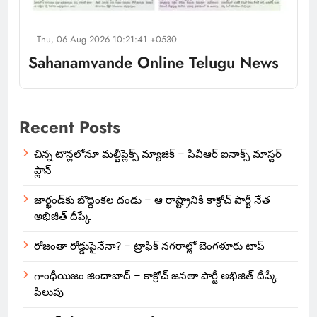
Thu, 06 Aug 2026 10:21:41 +0530
Sahanamvande Online Telugu News
Recent Posts
చిన్న టౌన్లలోనూ మల్టీప్లెక్స్‌ మ్యాజిక్ – పీవీఆర్ ఐనాక్స్ మాస్టర్
ప్లాన్
జార్ఖండ్‌కు బొద్దింకల దండు – ఆ రాష్ట్రానికి కాక్రోచ్ పార్టీ నేత
అభిజీత్ దీప్కే
రోజంతా రోడ్డుపైనేనా? – ట్రాఫిక్ నగరాల్లో బెంగళూరు టాప్
గాంధీయిజం జిందాబాద్ – కాక్రోచ్ జనతా పార్టీ అభిజిత్ దీప్కే
పిలుపు