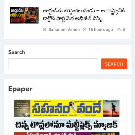
జార్ఖండ్‌కు బొద్దింకల దండు – ఆ రాష్ట్రానికి
కాక్రోచ్ పార్టీ నేత అభిజీత్ దీప్కే
Sahanam Vande
16 hours ago
0
Search
SEARCH
Epaper