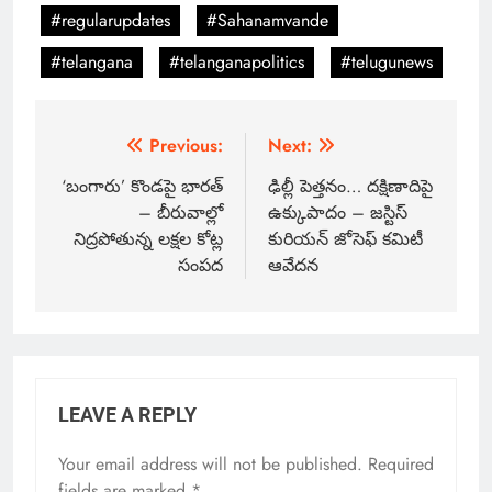
#regularupdates
#Sahanamvande
#telangana
#telanganapolitics
#telugunews
Previous:
Next:
‘బంగారు’ కొండపై భారత్
ఢిల్లీ పెత్తనం… దక్షిణాదిపై
– బీరువాల్లో
ఉక్కుపాదం – జస్టిస్
నిద్రపోతున్న లక్షల కోట్ల
కురియన్ జోసెఫ్ కమిటీ
సంపద
ఆవేదన
LEAVE A REPLY
Your email address will not be published.
Required
fields are marked
*