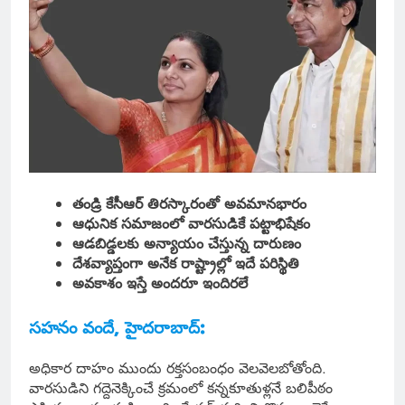
తండ్రి కేసీఆర్ తిరస్కారంతో అవమానభారం
ఆధునిక సమాజంలో వారసుడికే పట్టాభిషేకం
ఆడబిడ్డలకు అన్యాయం చేస్తున్న దారుణం
దేశవ్యాప్తంగా అనేక రాష్ట్రాల్లో ఇదే పరిస్థితి
అవకాశం ఇస్తే అందరూ ఇందిరలే
సహనం వందే, హైదరాబాద్:
అధికార దాహం ముందు రక్తసంబంధం వెలవెలబోతోంది.
వారసుడిని గద్దెనెక్కించే క్రమంలో కన్నకూతుళ్లనే బలిపీఠం