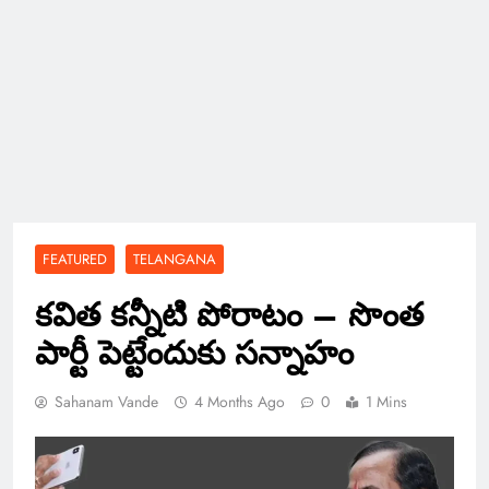
FEATURED
TELANGANA
కవిత కన్నీటి పోరాటం – సొంత
పార్టీ పెట్టేందుకు సన్నాహం
Sahanam Vande
4 Months Ago
0
1 Mins