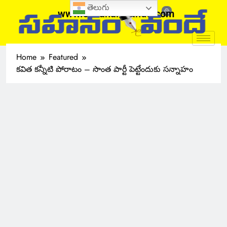
తెలుగు
www.sahanamvande.com
Home
Featured
కవిత కన్నీటి పోరాటం – సొంత పార్టీ పెట్టేందుకు సన్నాహం