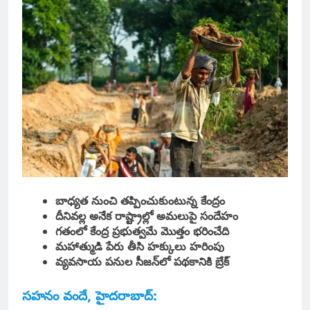
బాధ్యత నుంచి తప్పించుకుంటున్న కేంద్రం
దీనివల్ల అనేక రాష్ట్రాల్లో అమలుపై సందేహం
గతంలో కేంద్ర ప్రభుత్వమే మొత్తం భరించేది
మహాత్ముడి పేరు తీసి హక్కులు హరింపు
వ్యవసాయ పనుల సీజన్‌లో పథకానికి బ్రేక్
సహనం వందే, హైదరాబాద్: