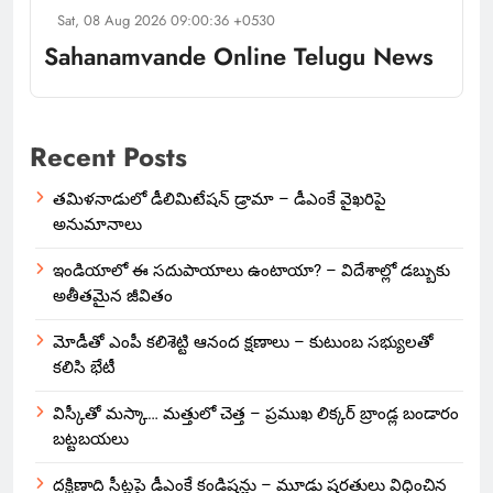
Sat, 08 Aug 2026 09:00:36 +0530
Sahanamvande Online Telugu News
Recent Posts
తమిళనాడులో డీలిమిటేషన్ డ్రామా – డీఎంకే వైఖరిపై
అనుమానాలు
ఇండియాలో‌ ఈ సదుపాయాలు ఉంటాయా? – విదేశాల్లో డబ్బుకు
అతీతమైన జీవితం
మోడీతో ఎంపీ కలిశెట్టి ఆనంద క్షణాలు – కుటుంబ సభ్యులతో
కలిసి భేటీ
విస్కీతో మస్కా… మత్తులో చెత్త – ప్రముఖ లిక్కర్ బ్రాండ్ల బండారం
బట్టబయలు
దక్షిణాది సీట్లపై డీఎంకే కండిషన్లు – మూడు షరతులు విధించిన