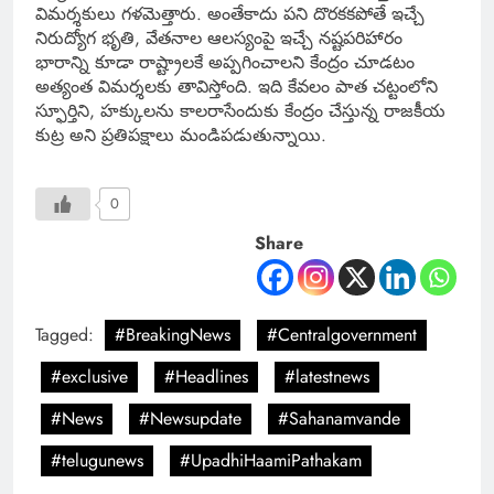
విమర్శకులు గళమెత్తారు. అంతేకాదు పని దొరకకపోతే ఇచ్చే
నిరుద్యోగ భృతి, వేతనాల ఆలస్యంపై ఇచ్చే నష్టపరిహారం
భారాన్ని కూడా రాష్ట్రాలకే అప్పగించాలని కేంద్రం చూడటం
అత్యంత విమర్శలకు తావిస్తోంది. ఇది కేవలం పాత చట్టంలోని
స్ఫూర్తిని, హక్కులను కాలరాసేందుకు కేంద్రం చేస్తున్న రాజకీయ
కుట్ర అని ప్రతిపక్షాలు మండిపడుతున్నాయి.
0
Share
Tagged:
#BreakingNews
#Centralgovernment
#exclusive
#Headlines
#latestnews
#News
#Newsupdate
#Sahanamvande
#telugunews
#UpadhiHaamiPathakam