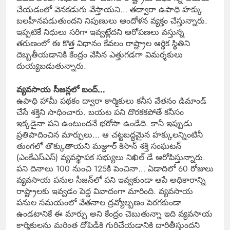
చేయడంలో వెనకడుగు వేస్తాయని… తద్వారా ఉపాధి హక్కు
బలహీనపడుతుందని నిపుణులు ఆందోళన వ్యక్తం చేస్తున్నారు.
ఇప్పటికే నిధులు సరిగా ఇవ్వట్లేదని ఆరోపణలు వస్తున్న
తరుణంలో ఈ కొత్త విధానం కేవలం రాష్ట్రాల ఆర్థిక స్థితిని
దెబ్బతీయడానికి కేంద్రం వేసిన ఎత్తుగడగా విమర్శకులు
దుయ్యబడుతున్నారు.
వ్యవసాయ సీజన్లలో బంద్…
ఉపాధి హామీ పథకం ద్వారా కార్మికులు కనీస వేతనం డిమాండ్
చేసే శక్తిని సాధించారు. బయట పని దొరకకపోతే కనీసం
ఇక్కడైనా పని ఉంటుందనే భరోసా ఉండేది. కానీ ఇప్పుడు
ప్రతిపాదించిన మార్పులు… ఆ చట్టబద్ధమైన హక్కులన్నింటినీ
తుంగలో తొక్కుతాయని మజ్దూర్ కిసాన్ శక్తి సంఘటన్
(ఎంకేఎస్‌ఎస్) వ్యవస్థాపక సభ్యులు నిఖిల్ డే ఆరోపిస్తున్నారు.
పని దినాలు 100 నుంచి 125కి పెంచినా… ఏడాదిలో 60 రోజులు
వ్యవసాయ పనుల సీజన్‌లో పని ఇవ్వకుండా ఆపే అధికారాన్ని
రాష్ట్రాలకు ఇవ్వడం పెద్ద వివాదంగా మారింది. వ్యవసాయ
పనుల సమయంలో వేతనాల ద్రవ్యోల్బణం పెరగకుండా
ఉండటానికే ఈ మార్పు అని కేంద్రం చెబుతున్నా ఇది వ్యవసాయ
కార్మికులను మరింత దోపిడీకి గురిచేయడానికి దారితీస్తుందని