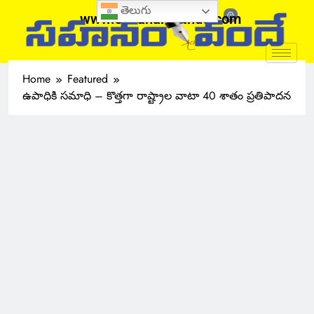
తెలుగు
www.sahanamvande.com
Home
Featured
ఉపాధికి సమాధి – కొత్తగా రాష్ట్రాల వాటా 40 శాతం ప్రతిపాదన