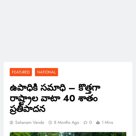
FEATURED
NATIONAL
ఉపాధికి సమాధి – కొత్తగా
రాష్ట్రాల వాటా 40 శాతం
ప్రతిపాదన
Sahanam Vande
8 Months Ago
0
1 Mins