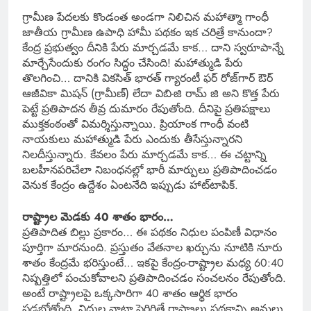
గ్రామీణ పేదలకు కొండంత అండగా నిలిచిన మహాత్మా గాంధీ
జాతీయ గ్రామీణ ఉపాధి హామీ పథకం ఇక చరిత్రే కానుందా?
కేంద్ర ప్రభుత్వం దీనికి పేరు మార్చడమే కాక… దాని స్వరూపాన్నే
మార్చేసేందుకు రంగం సిద్ధం చేసింది! మహాత్ముడి పేరు
తొలగించి… దానికి వికసిత్ భారత్ గ్యారంటీ ఫర్ రోజ్‌గార్ ఔర్
ఆజీవికా మిషన్ (గ్రామీణ్) లేదా విబి-జి రామ్ జి అని కొత్త పేరు
పెట్టే ప్రతిపాదన తీవ్ర దుమారం రేపుతోంది. దీనిపై ప్రతిపక్షాలు
ముక్తకంఠంతో విమర్శిస్తున్నాయి. ప్రియాంక గాంధీ వంటి
నాయకులు మహాత్ముడి పేరు ఎందుకు తీసేస్తున్నారని
నిలదీస్తున్నారు. కేవలం పేరు మార్చడమే కాక… ఈ చట్టాన్ని
బలహీనపరిచేలా నిబంధనల్లో భారీ మార్పులు ప్రతిపాదించడం
వెనుక కేంద్రం ఉద్దేశం ఏంటనేది ఇప్పుడు హాట్‌టాపిక్.
రాష్ట్రాల మెడకు 40 శాతం భారం…
ప్రతిపాదిత బిల్లు ప్రకారం… ఈ పథకం నిధుల పంపిణీ విధానం
పూర్తిగా మారనుంది. ప్రస్తుతం వేతనాల ఖర్చును నూటికి నూరు
శాతం కేంద్రమే భరిస్తుంటే… ఇకపై కేంద్రం-రాష్ట్రాల మధ్య 60:40
నిష్పత్తిలో పంచుకోవాలని ప్రతిపాదించడం సంచలనం రేపుతోంది.
అంటే రాష్ట్రాలపై ఒక్కసారిగా 40 శాతం ఆర్థిక భారం
పడబోతోంది. నిధుల వాటా పెరిగితే రాష్ట్రాలు పథకాన్ని అమలు