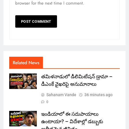
browser for the next time I comment.
Related News
తమిళనాడులో డీలిమిటేషన్ డ్రామా –
డీఎంకే వైఖరిపై అనుమానాలు
Sahanam Vande
36 minutes ago
0
ఇండియాలో‌ ఈ సదుపాయాలు
ఉంటాయా? – విదేశాల్లో డబ్బుకు
అతీతమైన జీవితం